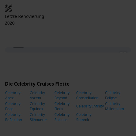
Letzte Renovierung
2020
1 / 26
Die Celebrity Cruises Flotte
Celebrity
Celebrity
Celebrity
Celebrity
Celebrity
Apex
Ascent
Beyond
Constellation
Eclipse
Celebrity
Celebrity
Celebrity
Celebrity
Celebrity Infinity
Edge
Equinox
Flora
Millennium
Celebrity
Celebrity
Celebrity
Celebrity
Reflection
Silhouette
Solstice
Summit