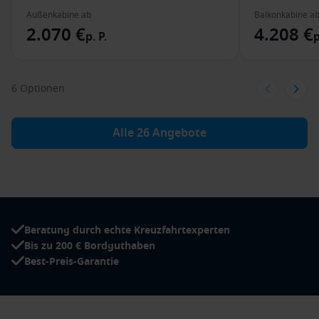
Außenkabine ab
Balkonkabine a
2.070 €
4.208 €
p. P.
p
6 Optionen
Alle 26 Angebote
Beratung durch echte Kreuzfahrtexperten
Bis zu 200 € Bordguthaben
Best-Preis-Garantie