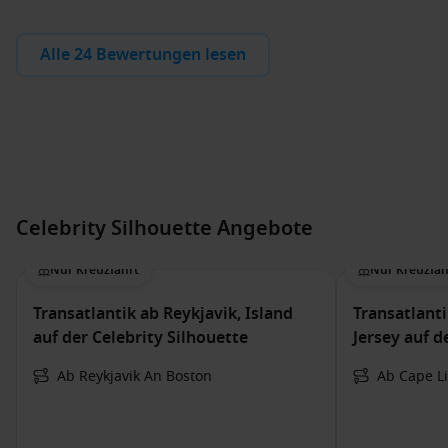
Alle 24 Bewertungen lesen
Celebrity Silhouette Angebote
Nur Kreuzfahrt
Nur Kreuzfah
Transatlantik ab Reykjavik, Island
Transatlant
auf der Celebrity Silhouette
Jersey auf d
Ab Reykjavik An Boston
Ab Cape Li