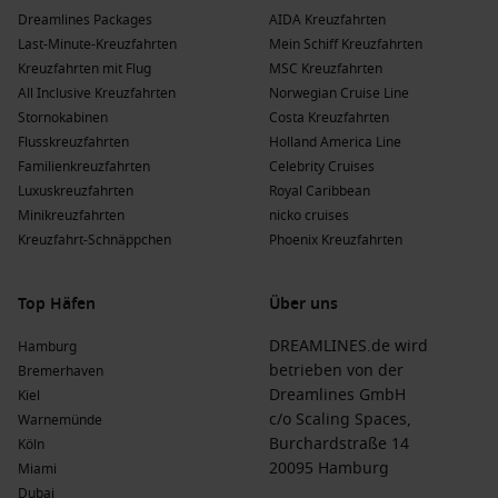
Dreamlines Packages
AIDA Kreuzfahrten
Last-Minute-Kreuzfahrten
Mein Schiff Kreuzfahrten
Kreuzfahrten mit Flug
MSC Kreuzfahrten
All Inclusive Kreuzfahrten
Norwegian Cruise Line
Stornokabinen
Costa Kreuzfahrten
Flusskreuzfahrten
Holland America Line
Familienkreuzfahrten
Celebrity Cruises
Luxuskreuzfahrten
Royal Caribbean
Minikreuzfahrten
nicko cruises
Kreuzfahrt-Schnäppchen
Phoenix Kreuzfahrten
Top Häfen
Über uns
DREAMLINES.de wird
Hamburg
betrieben von der
Bremerhaven
Dreamlines GmbH
Kiel
c/o Scaling Spaces,
Warnemünde
Burchardstraße 14
Köln
20095 Hamburg
Miami
Dubai