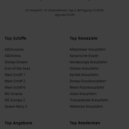
Top Schiffe
Top Reiseziele
AIDAcosma
Mittelmeer Kreuzfahrt
AIDAnova
Kanarische Inseln
Disney Dream
Nordeuropa Kreuzfahrt
Icon of the Seas
Ostsee Kreuzfahrt
Mein Schiff 1
Karibik Kreuzfahrt
Mein Schiff 2
Donau Flusskreuzfahrt
Mein Schiff 6
Rhein Flusskreuzfahrt
MS Artania
Asien Kreuzfahrt
MS Europa 2
Transatlantik Kreuzfahrt
Queen Mary 2
Weltreise Kreuzfahrt
Top Angebote
Top Reedereien