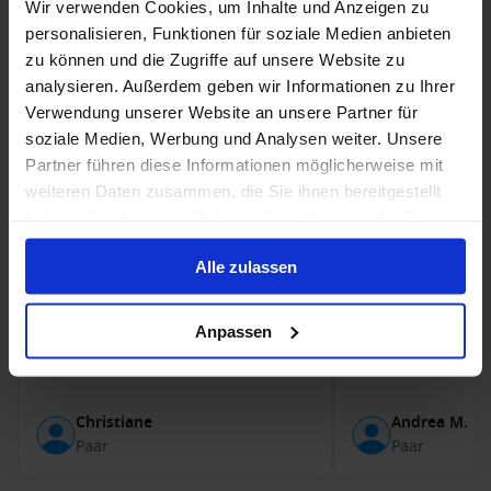
Wir verwenden Cookies, um Inhalte und Anzeigen zu
Sport
2
personalisieren, Funktionen für soziale Medien anbieten
zu können und die Zugriffe auf unsere Website zu
analysieren. Außerdem geben wir Informationen zu Ihrer
Verwendung unserer Website an unsere Partner für
12 Tage
Innenkabine (Kat. 09):
9 Tage
•
•
•
soziale Medien, Werbung und Analysen weiter. Unsere
Abfahrt: 2.10.2020
Balkonkabine Cele
Partner führen diese Informationen möglicherweise mit
(Kat. C3):
weiteren Daten zusammen, die Sie ihnen bereitgestellt
Abfahrt: 10.28.
Vorteile
•
haben oder die sie im Rahmen Ihrer Nutzung der Dienste
super nettes Personal, für jeden
gesammelt haben.
Geschmack etwas dabei
Vorteile
Alle zulassen
Schiff nicht zu gro
restaurant and ab
buffet restaurant 
Anpassen
freundlich immer e
Christiane
Andrea M.
Paar
Paar