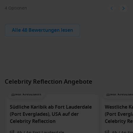
4 Optionen
Alle 48 Bewertungen lesen
Celebrity Reflection Angebote
Nur Kreuzfahrt
Nur Kreuzfah
Südliche Karibik ab Fort Lauderdale
Westliche K
(Port Everglades), USA auf der
(Port Evergl
Celebrity Reflection
Celebrity Re
Ab / An Fort Lauderdale
Ab / An Fo