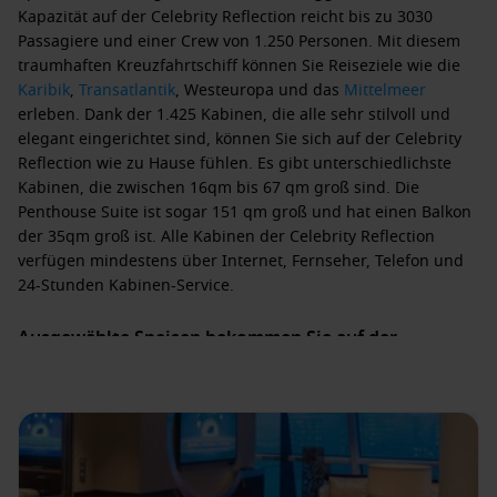
Kapazität auf der Celebrity Reflection reicht bis zu 3030
Passagiere und einer Crew von 1.250 Personen. Mit diesem
traumhaften Kreuzfahrtschiff können Sie Reiseziele wie die
Karibik
,
Transatlantik
,
Westeuropa
und das
Mittelmeer
erleben. Dank der 1.425 Kabinen, die alle sehr stilvoll und
elegant eingerichtet sind, können Sie sich auf der Celebrity
Reflection wie zu Hause fühlen. Es gibt unterschiedlichste
Kabinen, die zwischen 16qm bis 67 qm groß sind. Die
Penthouse Suite ist sogar 151 qm groß und hat einen Balkon
der 35qm groß ist. Alle Kabinen der Celebrity Reflection
verfügen mindestens über Internet, Fernseher, Telefon und
24-Stunden Kabinen-Service
.
Ausgewählte Speisen bekommen Sie auf der
Celebrity Reflection serviert
Während Ihrer Kreuzfahrt sind Sie bestens versorgt mit
Speisen in einem der
9 Restaurants
. Es ein Hauptrestaurant,
der
Main Dining Room
, ein
Buffetrestaurant
, das
Oceanview
Café
und noch zwei Bistros, das
Bistro on Five
und der
Mast
Grill
. Des Weiteren gibt es an Bord der Celebrity Reflection