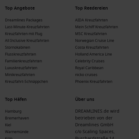
Top Angebote
Top Reedereien
Dreamlines Packages
AIDA Kreuzfahrten
Last-Minute-Kreuzfahrten
Mein Schiff Kreuzfahrten
Kreuzfahrten mit Flug
MSC Kreuzfahrten
All Inclusive Kreuzfahrten
Norwegian Cruise Line
Stornokabinen
Costa Kreuzfahrten
Flusskreuzfahrten
Holland America Line
Familienkreuzfahrten
Celebrity Cruises
Luxuskreuzfahrten
Royal Caribbean
Minikreuzfahrten
nicko cruises
Kreuzfahrt-Schnäppchen
Phoenix Kreuzfahrten
Top Häfen
Über uns
DREAMLINES.de wird
Hamburg
betrieben von der
Bremerhaven
Dreamlines GmbH
Kiel
c/o Scaling Spaces,
Warnemünde
Burchardstraße 14
Köln