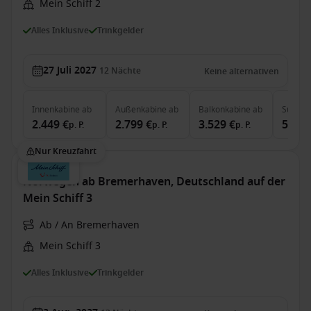
Mein Schiff 2
Alles Inklusive
Trinkgelder
27 Juli 2027
12
Nächte
Keine alternativen
Innenkabine
ab
Außenkabine
ab
Balkonkabine
ab
Suite
a
2.449 €
2.799 €
3.529 €
5.649
p. P.
p. P.
p. P.
Nur Kreuzfahrt
Norwegen ab Bremerhaven, Deutschland auf der
Mein Schiff 3
Ab / An Bremerhaven
Mein Schiff 3
Alles Inklusive
Trinkgelder