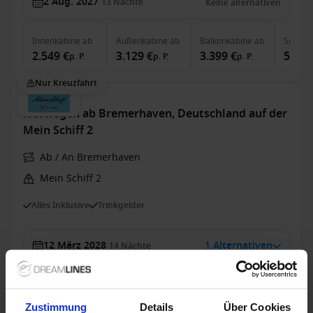
2 Aug. 2027
13
Nächte
Keine alternativen
Innenkabine
ab
Außenkabine
ab
Balkonkabine
ab
Suite
a
2.549 €
3.129 €
3.399 €
5.849
p. P.
p. P.
p. P.
Nur Kreuzfahrt
Norwegen ab Bremerhaven, Deutschland auf der
Mein Schiff 2
Ab / An Bremerhaven
Mein Schiff 2
Alles Inklusive
Trinkgelder
12 März 2028
1 Alternativen
14
Nächte
Innenkabine
ab
Außenkabine
ab
Balkonkabine
ab
Suite
a
2.049 €
2.379 €
2.549 €
5.349
p. P.
p. P.
p. P.
Zustimmung
Details
Über Cookies