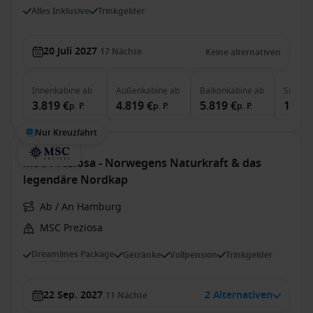
Alles Inklusive
Trinkgelder
20 Juli 2027
17
Nächte
Keine alternativen
Innenkabine
ab
Außenkabine
ab
Balkonkabine
ab
Suite
a
3.819 €
4.819 €
5.819 €
11.24
p. P.
p. P.
p. P.
Nur Kreuzfahrt
MSC Preziosa - Norwegens Naturkraft & das
legendäre Nordkap
Ab / An Hamburg
MSC Preziosa
Dreamlines Package
Getränke
Vollpension
Trinkgelder
22 Sep. 2027
2 Alternativen
11
Nächte