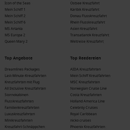
Icon of the Seas
Ostsee Kreuzfahrt
Holland America Line
: Holland America Line hat eine Flotte
Mein Schiff 1
Karibik Kreuzfahrt
von 12, von denen 3 Tromsø ansteuern. Die Schiffe
Nieuw
Mein Schiff 2
Donau Flusskreuzfahrt
Statendam
und
Rotterdam
bieten luxuriöse
Mein Schiff 6
Rhein Flusskreuzfahrt
Annehmlichkeiten und eine breite Palette an
MS Artania
Asien Kreuzfahrt
Unterhaltungsmöglichkeiten; häufige Abfahrten erfolgen
MS Europa 2
Transatlantik Kreuzfahrt
meist von Rotterdam oder
London/Dover
.
Queen Mary 2
Weltreise Kreuzfahrt
AIDA Kreuzfahrten
: AIDA Kreuzfahrten hat eine Flotte von
11, von denen 4 Tromsø besuchen. Die Schiffe
AIDAbella
Top Angebote
und
AIDAluna
sind bekannt für ihren entspannten Komfort
Top Reedereien
und ihre Vielseitigkeit an Bord; häufige Abfahrten erfolgen
Dreamlines Packages
AIDA Kreuzfahrten
meist von
Hamburg
oder
Kiel
.
Last-Minute-Kreuzfahrten
Mein Schiff Kreuzfahrten
TUI Cruises – Mein Schiff
: TUI Cruises – Mein Schiff hat
Kreuzfahrten mit Flug
MSC Kreuzfahrten
eine Flotte von 9, von denen 5 Tromsø ansteuern. Die
All Inclusive Kreuzfahrten
Norwegian Cruise Line
Schiffe
Mein Schiff 3
und
Mein Schiff 2
bieten ein
Stornokabinen
Costa Kreuzfahrten
entspanntes Ambiente und hochwertige Gastronomie;
Flusskreuzfahrten
Holland America Line
häufige Abfahrten erfolgen meist von
Bremerhaven
oder
Familienkreuzfahrten
Celebrity Cruises
Kiel.
Luxuskreuzfahrten
Royal Caribbean
Phoenix Kreuzfahrten
: Phoenix Kreuzfahrten hat eine
Minikreuzfahrten
nicko cruises
Flotte von 32, von denen 4 Tromsø besuchen. Die Schiffe
Kreuzfahrt-Schnäppchen
Phoenix Kreuzfahrten