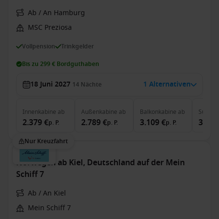
Ab / An Hamburg
MSC Preziosa
Vollpension
Trinkgelder
Bis zu 299 € Bordguthaben
18 Juni 2027
1 Alternativen
14
Nächte
Innenkabine
ab
Außenkabine
ab
Balkonkabine
ab
Suite
a
2.379 €
2.789 €
3.109 €
3.819
p. P.
p. P.
p. P.
Nur Kreuzfahrt
Norwegen ab Kiel, Deutschland auf der Mein
Schiff 7
Ab / An Kiel
Mein Schiff 7