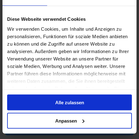
Nur Kreuzfahrt
Norwegen ab Hamburg, Deutschland auf
Diese Webseite verwendet Cookies
AIDAsol
Wir verwenden Cookies, um Inhalte und Anzeigen zu
personalisieren, Funktionen für soziale Medien anbieten
Ab / An Hamburg
zu können und die Zugriffe auf unsere Website zu
AIDAsol
analysieren. Außerdem geben wir Informationen zu Ihrer
Verwendung unserer Website an unsere Partner für
Vollpension
Trinkgelder
soziale Medien, Werbung und Analysen weiter. Unsere
Partner führen diese Informationen möglicherweise mit
7 März 2027
1 Alternativen
14
Nächte
weiteren Daten zusammen, die Sie ihnen bereitgestellt
haben oder die sie im Rahmen Ihrer Nutzung der Dienste
gesammelt haben.
Innenkabine
ab
Außenkabine
ab
Balkonkabine
ab
1.700 €
2.290 €
2.865 €
Alle zulassen
p. P.
p. P.
p. P.
Anpassen
Mehr laden