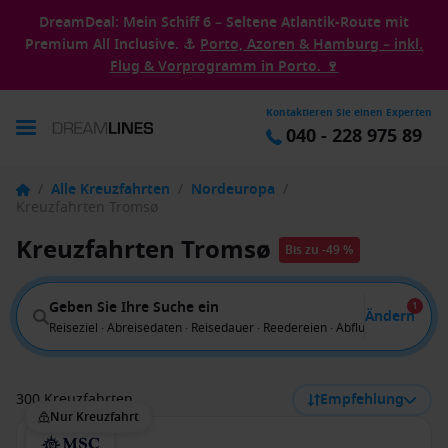
DreamDeal: Mein Schiff 6 – Seltene Atlantik-Route mit
Premium All Inclusive. ⚓
Porto, Azoren & Hamburg – inkl.
Flug & Vorprogramm in Porto. 🍷
Kontaktieren Sie einen Experten
040 - 228 975 89
/
Alle Kreuzfahrten
/
Nordeuropa
/
Kreuzfahrten Tromsø
Kreuzfahrten Tromsø
Bis zu -49 %
Geben Sie Ihre Suche ein
1
Ändern
Reiseziel · Abreisedaten · Reisedauer · Reedereien · Abflug von
300 Kreuzfahrten
Empfehlung
Nur Kreuzfahrt