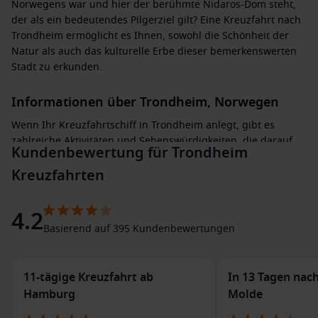
Norwegens war und hier der berühmte Nidaros-Dom steht,
der als ein bedeutendes Pilgerziel gilt? Eine Kreuzfahrt nach
Trondheim ermöglicht es Ihnen, sowohl die Schönheit der
Natur als auch das kulturelle Erbe dieser bemerkenswerten
Stadt zu erkunden.
Informationen über Trondheim, Norwegen
Wenn Ihr Kreuzfahrtschiff in Trondheim anlegt, gibt es
zahlreiche Aktivitäten und Sehenswürdigkeiten, die darauf
Kundenbewertung für Trondheim
warten, entdeckt zu werden:
Kreuzfahrten
Besuchen Sie den
Nidaros-Dom
: Diese beeindruckende
Kathedrale ist ein Meisterwerk gotischer Architektur und
4.2
ein wichtiges Pilgerziel. Erfahren Sie mehr über die
Basierend auf 395 Kundenbewertungen
Geschichte und den Bau dieser beeindruckenden Struktur.
Schlendern Sie durch das
Bakklandet
: Dieses charmante
Viertel mit bunten Holzhäusern und kleinen Cafés ist ideal
11-tägige Kreuzfahrt ab
In 13 Tagen na
für einen gemütlichen Spaziergang und bietet viele Foto-
Hamburg
Molde
Gelegenheiten.