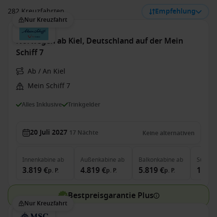
282 Kreuzfahrten
Empfehlung
Nur Kreuzfahrt
Norwegen ab Kiel, Deutschland auf der Mein
Schiff 7
Ab / An Kiel
Mein Schiff 7
Alles Inklusive
Trinkgelder
20 Juli 2027
17
Nächte
Keine alternativen
Innenkabine
ab
Außenkabine
ab
Balkonkabine
ab
Suite
a
3.819 €
4.819 €
5.819 €
11.24
p. P.
p. P.
p. P.
Bestpreisgarantie Plus
Nur Kreuzfahrt