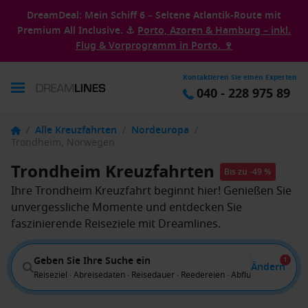
DreamDeal: Mein Schiff 6 – Seltene Atlantik-Route mit
Premium All Inclusive. ⚓
Porto, Azoren & Hamburg – inkl.
Flug & Vorprogramm in Porto. 🍷
Kontaktieren Sie einen Experten
040 - 228 975 89
/
Alle Kreuzfahrten
/
Nordeuropa
/
Trondheim, Norwegen
Trondheim Kreuzfahrten
Bis zu -49 %
Ihre Trondheim Kreuzfahrt beginnt hier! Genießen Sie
unvergessliche Momente und entdecken Sie
faszinierende Reiseziele mit Dreamlines.
Geben Sie Ihre Suche ein
1
Ändern
Reiseziel · Abreisedaten · Reisedauer · Reedereien · Abflug von