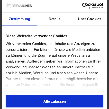
30 Mai 2027
8 Alternativen
11
Nächte
Zustimmung
Details
Über Cookies
Innenkabine
ab
Außenkabine
ab
Balkonkabine
ab
Suite
a
1.745 €
2.110 €
2.495 €
4.115
p. P.
p. P.
p. P.
Diese Webseite verwendet Cookies
Nur Kreuzfahrt
Wir verwenden Cookies, um Inhalte und Anzeigen zu
personalisieren, Funktionen für soziale Medien anbieten
Norwegen ab Hamburg, Deutschland auf der
zu können und die Zugriffe auf unsere Website zu
Mein Schiff Relax
analysieren. Außerdem geben wir Informationen zu Ihrer
Verwendung unserer Website an unsere Partner für
Ab / An Hamburg
soziale Medien, Werbung und Analysen weiter. Unsere
Mein Schiff Relax
Partner führen diese Informationen möglicherweise mit
Alles Inklusive
Trinkgelder
weiteren Daten zusammen, die Sie ihnen bereitgestellt
haben oder die sie im Rahmen Ihrer Nutzung der Dienste
gesammelt haben.
19 Juli 2027
14
Nächte
Keine alternativen
Alle zulassen