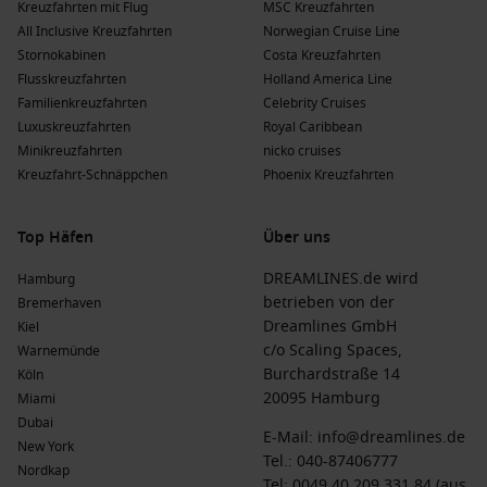
Kreuzfahrten mit Flug
Deutschland.
MSC Kreuzfahrten
All Inclusive Kreuzfahrten
Norwegian Cruise Line
Cunard
: Mit einer Flotte von 4 Schiffen besucht Cunard
Stornokabinen
Costa Kreuzfahrten
Trondheim mit den Schiffen
Queen Mary 2
und
Queen
Flusskreuzfahrten
Holland America Line
Anne
. Abfahrten erfolgen oft von Hamburg, Deutschland
Familienkreuzfahrten
Celebrity Cruises
sowie anderen internationalen Häfen.
Luxuskreuzfahrten
Royal Caribbean
Minikreuzfahrten
nicko cruises
Vorteile eines Besuchs in Trondheim,
Kreuzfahrt-Schnäppchen
Phoenix Kreuzfahrten
Norwegen zu verschiedenen Jahreszeiten
Frühling
(
März
,
April
,
Mai
)
: Temperaturen zwischen 0 °C
Top Häfen
Über uns
und 15 °C; die Natur erwacht, und die Stadt blüht auf, was
DREAMLINES.de wird
Hamburg
perfekt für Erkundungen im Freien ist.
betrieben von der
Bremerhaven
Sommer
(
Juni
,
Juli
,
August
)
: Warme Temperaturen von 10
Dreamlines GmbH
Kiel
°C bis 20 °C; ideal für Wanderungen und
c/o Scaling Spaces,
Warnemünde
Freiluftveranstaltungen, mit langen Tagen und viel
Burchardstraße 14
Köln
Sonnenlicht.
20095 Hamburg
Miami
Herbst
(
September
,
Oktober
,
November
)
:
Dubai
E-Mail:
info@dreamlines.de
Durchschnittliche Temperaturen zwischen 5 °C und 15 °C;
New York
Tel.:
040-87406777
genießen Sie die Herbstfarben und die wiegenden Blätter
Nordkap
Tel: 0049 40 209 331 84 (aus