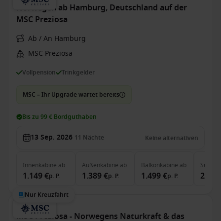
Norwegen ab Hamburg, Deutschland auf der
MSC Preziosa
Ab / An Hamburg
MSC Preziosa
Vollpension
Trinkgelder
MSC – Ihr Upgrade wartet bereits
Bis zu 99 € Bordguthaben
13 Sep. 2026
11
Nächte
Keine alternativen
Innenkabine
ab
Außenkabine
ab
Balkonkabine
ab
Suite
a
1.149 €
1.389 €
1.499 €
2.719
p. P.
p. P.
p. P.
Nur Kreuzfahrt
MSC Preziosa - Norwegens Naturkraft & das