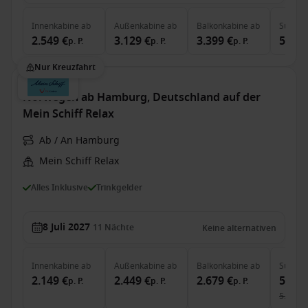
Innenkabine
ab
Außenkabine
ab
Balkonkabine
ab
Suite
a
2.549 €
3.129 €
3.399 €
5.849
p. P.
p. P.
p. P.
Nur Kreuzfahrt
Norwegen ab Hamburg, Deutschland auf der
Mein Schiff Relax
Ab / An Hamburg
Mein Schiff Relax
Alles Inklusive
Trinkgelder
8 Juli 2027
11
Nächte
Keine alternativen
Innenkabine
ab
Außenkabine
ab
Balkonkabine
ab
Suite
a
2.149 €
2.449 €
2.679 €
5.049
p. P.
p. P.
p. P.
5.673 €