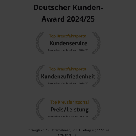
Eine Kreuzfahrt nach Trondheim führt Sie häufig durch
folgende aufregende Regionen:
Norwegen
: Dieses Land ist berühmt für seine dramatische
Landschaft, erstklassigen Fjorde und atemberaubende
Naturerlebnisse. Ideal für Aktivurlauber und
Naturliebhaber.
Britische Inseln
: Eine Region mit reichen kulturellen
Traditionen und historischen Städten, die eine Vielzahl von
Erlebnissen für Reisende bietet.
Schottland
: Bekannt für seine beeindruckenden
Highlands, Burgen und klischeehaften schottischen
Zeltlager. Ideal für Wanderungen und Erkundungen.
Benelux
: Die Region umfasst die
Niederlande
,
Belgien
und
Luxemburg, die für ihre architektonische Vielfalt und
kulinarische Erlebnisse bekannt sind.
England
: Bietet sowohl historische Stätten als auch
moderne Attraktionen. Entdecken Sie charmante Dörfer
und dynamische Städte wie London und
Liverpool
.