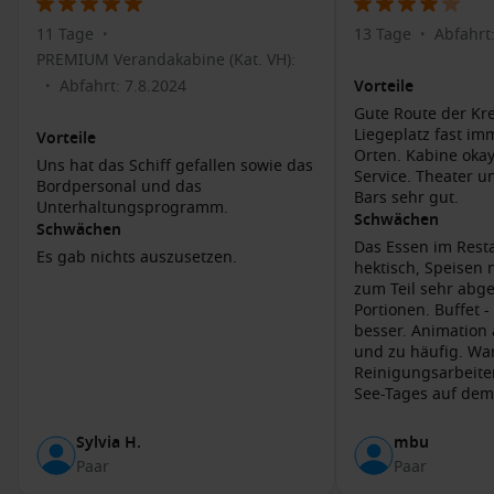
Erkunden Sie das
Ringve Museum
: Dieses Musikmuseum
11 Tage
13 Tage
Abfahrt
bietet interessante Ausstellungen zur Musikgeschichte
•
•
Norwegens und ist in einem wunderschönen Park gelegen.
PREMIUM Verandakabine (Kat. VH):
Abfahrt: 7.8.2024
Vorteile
•
Genießen Sie die Aussicht vom
Stiftsgården
: Der
Gute Route der Kre
königliche Wohnsitz in Trondheim beeindruckt nicht nur
Liegeplatz fast im
Vorteile
mit seiner Architektur, sondern wird auch von einem
Orten. Kabine oka
prachtvollen Garten umgeben.
Uns hat das Schiff gefallen sowie das
Service. Theater u
Bordpersonal und das
Bars sehr gut.
Probieren Sie die
norwegische Küche
: Genießen Sie
Unterhaltungsprogramm.
Schwächen
regionale Spezialitäten, darunter frischen Fisch und
Schwächen
Rentiergerichte, in den lokalen Restaurants.
Das Essen im Resta
Es gab nichts auszusetzen.
hektisch, Speisen 
zum Teil sehr abg
Benachbarte Häfen
Portionen. Buffet 
besser. Animation 
Wenn Ihre Kreuzfahrt Trondheim ansteuert, könnten auch
und zu häufig. Wa
die folgenden Häfen Teil Ihrer Reiseroute sein:
Reinigungsarbeit
See-Tages auf de
Tromsø
,
Norwegen
: Bekannt für seine atemberaubende
Natur und als Ausgangspunkt für Polarlichter und
Sylvia H.
mbu
Walsafaris. Die Stadt bietet auch ein lebendiges
Paar
Paar
Nachtleben und Kunstszene.