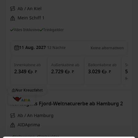
Ab / An Kiel
Mein Schiff 1
Alles Inklusive
Trinkgelder
11 Aug. 2027
12
Nächte
Keine alternativen
Innenkabine
ab
Außenkabine
ab
Balkonkabine
ab
Suite
a
2.349 €
2.729 €
3.029 €
5.199
p. P.
p. P.
p. P.
5.531 €
Nur Kreuzfahrt
Norwegens Fjord-Weltnaturerbe ab Hamburg 2
Ab / An Hamburg
AIDAprima
Vollpension
Trinkgelder