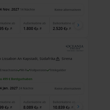
4 Nov. 2027
14
Nächte
Keine alternativen
enkabine
ab
Außenkabine
ab
Balkonkabine
ab
Suite
ab
95 €
1.800 €
2.520 €
3.950 €
p. P.
p. P.
p. P.
p. P.
b Lissabon An Kapstadt, Südafrika
Sirena
 Erwachsene
Wi-Fi
Vollpension
Trinkgelder
zu 499 € Bordguthaben
4 Jan. 2027
24
Nächte
Keine alternativen
enkabine
ab
Außenkabine
ab
Balkonkabine
ab
Suite
ab
99 €
8.089 €
10.839 €
14.369 €
p. P.
p. P.
p. P.
p. P.