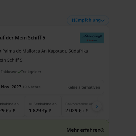
Empfehlung
uf der Mein Schiff 5
b Palma de Mallorca An Kapstadt, Südafrika
in Schiff 5
s Inklusive
Trinkgelder
 Nov. 2027
19
Nächte
Keine alternativen
enkabine
ab
Außenkabine
ab
Balkonkabine
ab
Suite
ab
29 €
1.829 €
2.029 €
5.649 €
p. P.
p. P.
p. P.
p. P.
Mehr erfahren