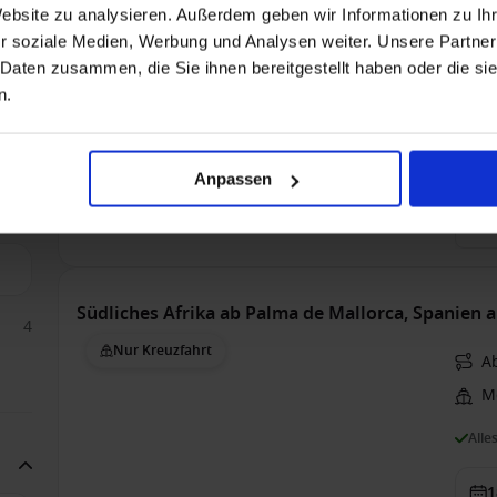
A
Website zu analysieren. Außerdem geben wir Informationen zu I
r soziale Medien, Werbung und Analysen weiter. Unsere Partner
Nur
 Daten zusammen, die Sie ihnen bereitgestellt haben oder die s
n.
Bis 
7
Anpassen
Inn
8.4
Südliches Afrika ab Palma de Mallorca, Spanien a
4
Nur Kreuzfahrt
A
Me
Alle
1