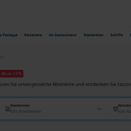
s Package
Reiseziele
Ab Deutschland
Reedereien
Schiffe
ia
Bis zu -13 %
essen Sie unvergessliche Momente und entdecken Sie faszin
Reedereien
Abreis
Alle Reedereien
Alle A