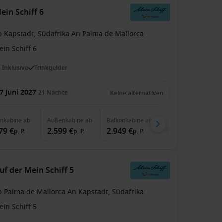
ein Schiff 6
b Kapstadt, Südafrika An Palma de Mallorca
in Schiff 6
s Inklusive
Trinkgelder
7 Juni 2027
21
Nächte
Keine alternativen
enkabine
ab
Außenkabine
ab
Balkonkabine
ab
Suite
ab
79 €
2.599 €
2.949 €
6.999 €
p. P.
p. P.
p. P.
p. P.
uf der Mein Schiff 5
b Palma de Mallorca An Kapstadt, Südafrika
in Schiff 5