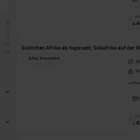
Inn
2
4.4
7
3
10
Südliches Afrika ab Kapstadt, Südafrika auf der M
10
Nur Kreuzfahrt
A
Me
Alle
1
Inn
1.6