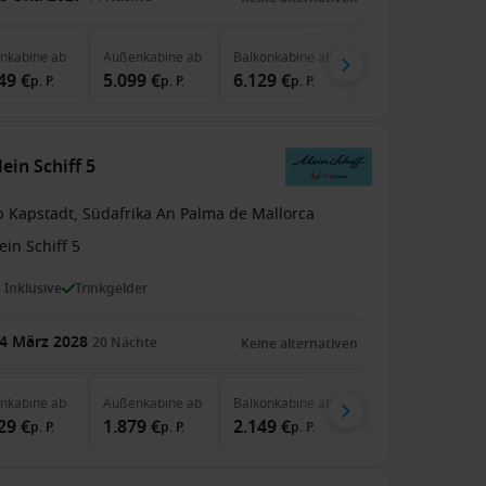
enkabine
ab
Außenkabine
ab
Balkonkabine
ab
Suite
ab
49 €
5.099 €
6.129 €
16.599 €
p. P.
p. P.
p. P.
p. P.
ein Schiff 5
b Kapstadt, Südafrika An Palma de Mallorca
in Schiff 5
s Inklusive
Trinkgelder
4 März 2028
20
Nächte
Keine alternativen
enkabine
ab
Außenkabine
ab
Balkonkabine
ab
Suite
ab
29 €
1.879 €
2.149 €
5.799 €
p. P.
p. P.
p. P.
p. P.