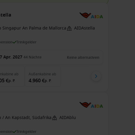
tella
b Singapur An Palma de Mallorca
AIDAstella
pension
Trinkgelder
7 Apr. 2027
44
Nächte
Keine alternativen
enkabine
ab
Außenkabine
ab
05 €
4.960 €
p. P.
p. P.
 / An Kapstadt, Südafrika
AIDAblu
pension
Trinkgelder