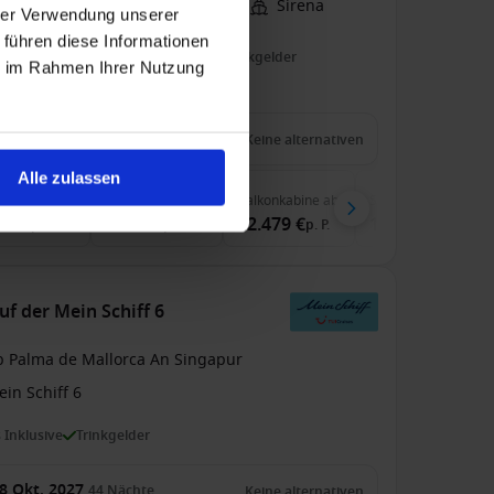
b Kapstadt, Südafrika An Lissabon
Sirena
hrer Verwendung unserer
 führen diese Informationen
 Erwachsene
Wi-Fi
Vollpension
Trinkgelder
ie im Rahmen Ihrer Nutzung
zu 499 € Bordguthaben
 Feb. 2027
24
Nächte
Keine alternativen
Alle zulassen
enkabine
ab
Außenkabine
ab
Balkonkabine
ab
Suite
ab
59 €
8.939 €
12.479 €
14.959 €
p. P.
p. P.
p. P.
p. P.
uf der Mein Schiff 6
b Palma de Mallorca An Singapur
in Schiff 6
s Inklusive
Trinkgelder
8 Okt. 2027
44
Nächte
Keine alternativen