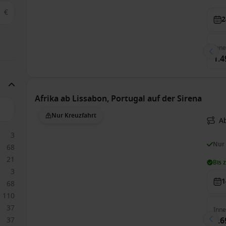
€
2
Inn
1.4
Afrika ab Lissabon, Portugal auf der Sirena
Nur Kreuzfahrt
A
3
Nur
68
21
Bis 
3
1
68
110
37
Inn
37
7.6