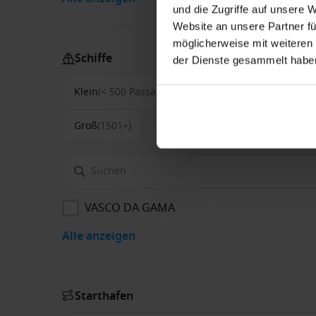
und die Zugriffe auf unsere 
Website an unsere Partner fü
möglicherweise mit weiteren
Schiffe
der Dienste gesammelt habe
Klein
(< 500 Passagiere)
Mittel
(500-1500)
Groß
(1501+)
VASCO DA GAMA
Alle anzeigen
Starthafen