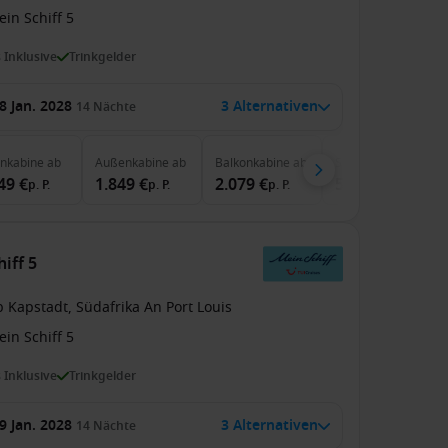
in Schiff 5
s Inklusive
Trinkgelder
8 Jan. 2028
3 Alternativen
14
Nächte
enkabine
ab
Außenkabine
ab
Balkonkabine
ab
Suite
ab
49 €
1.849 €
2.079 €
5.499 €
p. P.
p. P.
p. P.
p. P.
iff 5
 Kapstadt, Südafrika An Port Louis
in Schiff 5
s Inklusive
Trinkgelder
9 Jan. 2028
3 Alternativen
14
Nächte