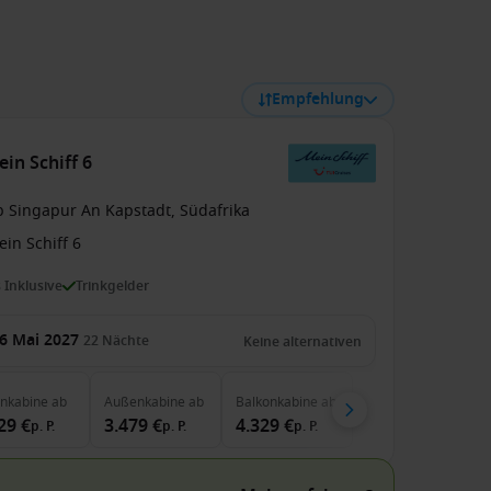
Empfehlung
in Schiff 6
b Singapur An Kapstadt, Südafrika
in Schiff 6
s Inklusive
Trinkgelder
6 Mai 2027
22
Nächte
Keine alternativen
enkabine
ab
Außenkabine
ab
Balkonkabine
ab
29 €
3.479 €
4.329 €
p. P.
p. P.
p. P.