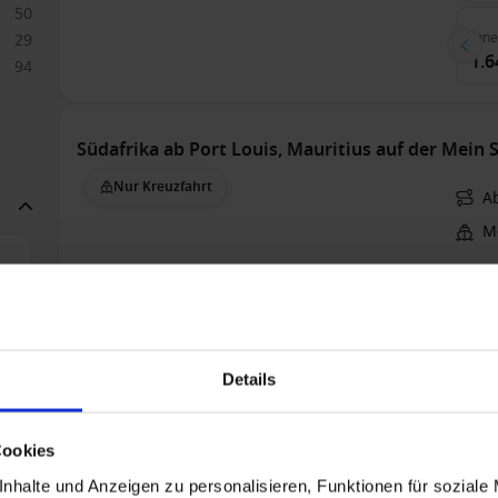
50
Inn
29
1.6
94
Südafrika ab Port Louis, Mauritius auf der Mein S
Nur Kreuzfahrt
Ab
Me
Alle
1
7
28
24
Details
Inn
32
1.5
5
15
Cookies
8
nhalte und Anzeigen zu personalisieren, Funktionen für soziale