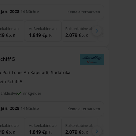
 Jan. 2028
14
Nächte
Keine alternativen
enkabine
ab
Außenkabine
ab
Balkonkabine
ab
Suite
ab
49 €
1.849 €
2.079 €
5.399 €
p. P.
p. P.
p. P.
p. P.
chiff 5
 Port Louis An Kapstadt, Südafrika
in Schiff 5
s Inklusive
Trinkgelder
 Jan. 2028
14
Nächte
Keine alternativen
enkabine
ab
Außenkabine
ab
Balkonkabine
ab
Suite
ab
49 €
1.849 €
2.079 €
5.299 €
p. P.
p. P.
p. P.
p. P.