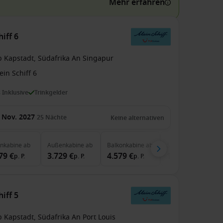
Mehr erfahren
iff 6
b Kapstadt, Südafrika An Singapur
in Schiff 6
s Inklusive
Trinkgelder
 Nov. 2027
25
Nächte
Keine alternativen
enkabine
ab
Außenkabine
ab
Balkonkabine
ab
Suite
ab
79 €
3.729 €
4.579 €
10.799 €
p. P.
p. P.
p. P.
p. P.
iff 5
 Kapstadt, Südafrika An Port Louis