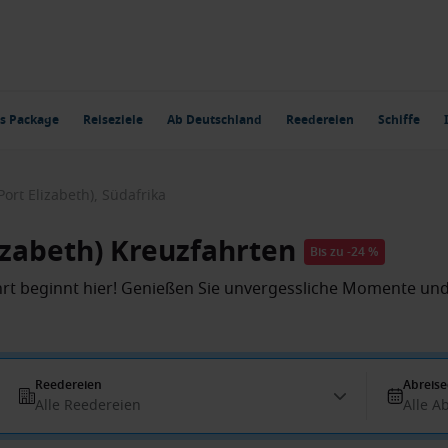
s Package
Reiseziele
Ab Deutschland
Reedereien
Schiffe
ort Elizabeth), Südafrika
izabeth) Kreuzfahrten
Bis zu -24 %
rt beginnt hier! Genießen Sie unvergessliche Momente und 
Reedereien
Abreis
Alle Reedereien
Alle A