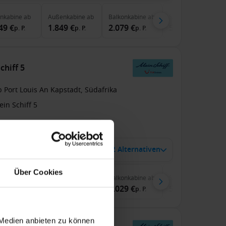
enkabine
ab
Außenkabine
ab
Balkonkabine
ab
Suite
ab
49 €
1.849 €
2.079 €
5.399 €
p. P.
p. P.
p. P.
p. P.
chiff 5
 Port Louis An Kapstadt, Südafrika
in Schiff 5
s Inklusive
Trinkgelder
 Dez. 2027
2 Alternativen
14
Nächte
Über Cookies
enkabine
ab
Außenkabine
ab
Balkonkabine
ab
Suite
ab
99 €
1.799 €
2.029 €
5.249 €
p. P.
p. P.
p. P.
p. P.
 Medien anbieten zu können