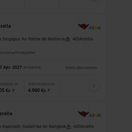
5.407 €
tella
b Singapur An Palma de Mallorca
AIDAstella
pension
Trinkgelder
7 Apr. 2027
44
Nächte
Keine alternativen
enkabine
ab
Außenkabine
ab
05 €
4.960 €
p. P.
p. P.
stella
b Kapstadt, Südafrika An Bangkok
AIDAstella