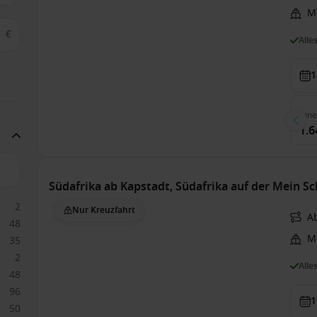
Me
€
Alle
1
Inn
1.6
Südafrika ab Kapstadt, Südafrika auf der Mein Sch
2
Nur Kreuzfahrt
Ab
48
Me
35
2
Alle
48
96
1
50