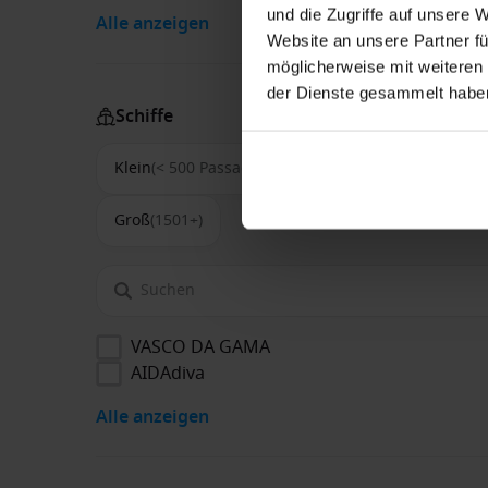
und die Zugriffe auf unsere 
Alle anzeigen
Website an unsere Partner fü
möglicherweise mit weiteren
der Dienste gesammelt habe
Schiffe
Klein
(< 500 Passagiere)
Mittel
(500-1500)
Groß
(1501+)
VASCO DA GAMA
AIDAdiva
Alle anzeigen