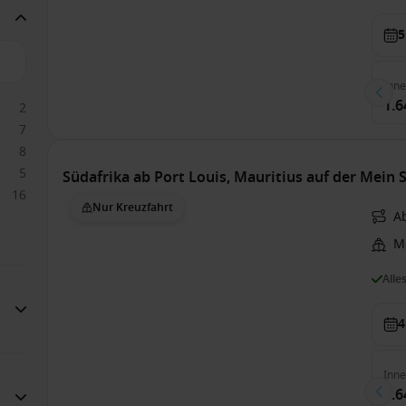
5
Inn
1.6
2
7
8
5
Südafrika ab Port Louis, Mauritius auf der Mein S
16
Nur Kreuzfahrt
Ab
Me
Alle
4
Inn
1.6