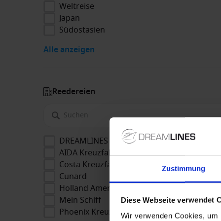
Weltreise
Japan
Südostasien
Alle anzeigen
Reedereien
DREAMLINES Package
AIDA Kreuzfahrten
Costa Kreuzfahrten
Zustimmung
Cunard
Holland America Line
Mein Schiff
Diese Webseite verwendet 
Phoenix Kreuzfahrten
Wir verwenden Cookies, um I