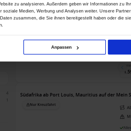
Südafrika ab Port Louis, Mauritius auf der Mein S
Website zu analysieren. Außerdem geben wir Informationen zu I
r soziale Medien, Werbung und Analysen weiter. Unsere Partner
Nur Kreuzfahrt
Ab
 Daten zusammen, die Sie ihnen bereitgestellt haben oder die s
Me
n.
Alle
Anpassen
8
Inn
1.5
4
Südafrika ab Port Louis, Mauritius auf der Mein S
1
Nur Kreuzfahrt
Ab
Me
Alle