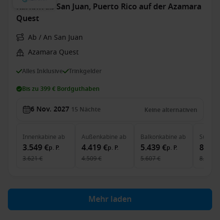
Karibik ab San Juan, Puerto Rico auf der Azamara
Quest
Ab / An San Juan
Azamara Quest
Alles Inklusive
Trinkgelder
Bis zu 399 € Bordguthaben
6 Nov. 2027
15
Nächte
Keine alternativen
Innenkabine
ab
Außenkabine
ab
Balkonkabine
ab
Suite
a
3.549 €
4.419 €
5.439 €
8.219
p. P.
p. P.
p. P.
3.621 €
4.509 €
5.607 €
8.473 €
Mehr laden