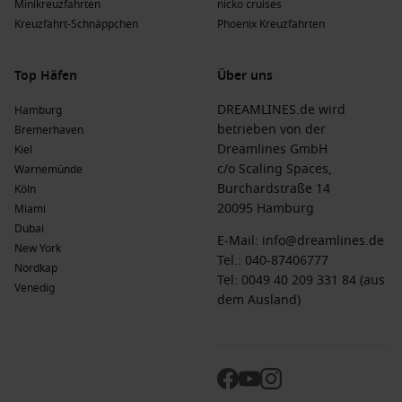
Minikreuzfahrten
nicko cruises
Beliebte Regionen bei Kreuzfahrten
Kreuzfahrt-Schnäppchen
Phoenix Kreuzfahrten
Eine Kreuzfahrt nach Port Elizabeth führt Sie durch einige
der besonders reizvollen Regionen. Hier sind die
Top Häfen
Über uns
empfohlenen Regionen:
DREAMLINES.de wird
Hamburg
Karibik
: Diese Region ist bekannt für ihre traumhaften
betrieben von der
Bremerhaven
Strände, lebendige Kulturen und hervorragende
Dreamlines GmbH
Kiel
Möglichkeiten für Wassersport und Erholung.
c/o Scaling Spaces,
Warnemünde
Burchardstraße 14
Köln
Südliche Karibik
: Reizvolle Inseln voller Naturschönheiten
20095 Hamburg
Miami
und herzlicher Einheimischer bieten ein authentisches
Dubai
Karibik-Erlebnis.
E-Mail:
info@dreamlines.de
New York
Östliche Karibik
: Diese Region lockt mit idyllischen
Tel.:
040-87406777
Nordkap
Stränden und lebhaften Hafenstädten, die reich an Kultur
Tel: 0049 40 209 331 84 (aus
Venedig
und Geschichte sind.
dem Ausland)
Südamerika
: Entdecken Sie die vielfältigen Kulturen und
die beeindruckenden Landschaften, die von den Anden bis
zum
Amazonas
reichen.
Nordafrika
: Diese Region bietet eine spannende Mischung