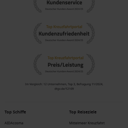
sich in einem historischen Gebäude befindet.
Lokale Märkte und Kunsthandwerk
: Erkunden Sie die
lokalen Märkte, die handgefertigte Produkte und Souvenirs
anbieten, und unterstützen Sie die talentierten Künstler
und Handwerker der Insel.
Bootsausflüge
: Unternehmen Sie eine Bootsfahrt zu den
unberührten Stränden der umliegenden Inseln, wie
Mustique oder Palm
Island
, und genießen Sie die
Schönheit der Karibik.
Naheliegende Häfen von Port Elizabeth, St.
Vincent und die Grenadinen
Eine Kreuzfahrt zu Port Elizabeth ermöglicht es Ihnen auch,
andere bemerkenswerte Hafenstädte zu besuchen:
Carambola Beach
, Saint Kitts und
Nevis
: Dieser herrliche
Top Schiffe
Strand ist ideal für Schwimmen und Sonnenbaden.
Top Reiseziele
Genießen Sie die tropische Atmosphäre und die üppige
AIDAcosma
Mittelmeer Kreuzfahrt
Landschaft der Karibik.