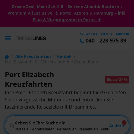
DreamDeal: Mein Schiff 6 – Seltene Atlantik-Route mit
Premium All Inclusive. ⚓
Porto, Azoren & Hamburg – inkl.
Flug & Vorprogramm in Porto. 🍷
Kontaktieren Sie einen Experten
040 - 228 975 89
/
Alle Kreuzfahrten
/
Karibik
/
Port Elizabeth, St. Vincent und die Grenadinen
Port Elizabeth
Bis zu -27 %
Kreuzfahrten
Ihre Port Elizabeth Kreuzfahrt beginnt hier! Genießen
Sie unvergessliche Momente und entdecken Sie
faszinierende Reiseziele mit Dreamlines.
Geben Sie Ihre Suche ein
1
Ändern
Reiseziel · Abreisedaten · Reisedauer · Reedereien · Abflug von