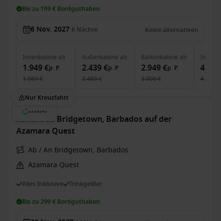
Bis zu 199 € Bordguthaben
6 Nov. 2027
8
Nächte
Keine alternativen
Innenkabine
ab
Außenkabine
ab
Balkonkabine
ab
Suite
a
1.949 €
2.439 €
2.949 €
4.469
p. P.
p. P.
p. P.
1.989 €
2.489 €
3.009 €
4.560 €
Nur Kreuzfahrt
Karibik ab Bridgetown, Barbados auf der
Azamara Quest
Ab / An Bridgetown, Barbados
Azamara Quest
Alles Inklusive
Trinkgelder
Bis zu 299 € Bordguthaben