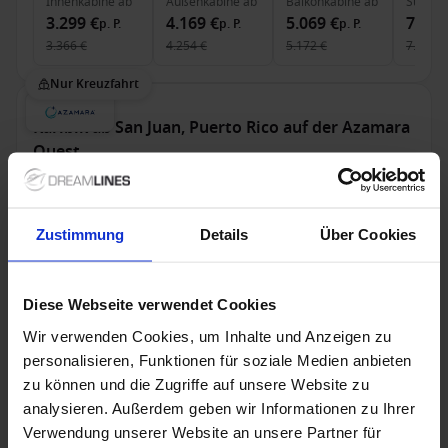
Innenkabine
ab
Außenkabine
ab
Balkonkabine
ab
Suite
a
3.299 €
4.169 €
5.069 €
7.699
p. P.
p. P.
p. P.
3.366 €
4.254 €
5.172 €
7.937 €
Nur Kreuzfahrt
Karibik ab San Juan, Puerto Rico auf der Azamara
Quest
Ab / An San Juan
Azamara Quest
Zustimmung
Details
Über Cookies
Alles Inklusive
Trinkgelder
Bis zu 299 € Bordguthaben
Diese Webseite verwendet Cookies
21 Nov. 2027
Wir verwenden Cookies, um Inhalte und Anzeigen zu
14
Nächte
Keine alternativen
personalisieren, Funktionen für soziale Medien anbieten
zu können und die Zugriffe auf unsere Website zu
Innenkabine
ab
Außenkabine
ab
Balkonkabine
ab
Suite
a
analysieren. Außerdem geben wir Informationen zu Ihrer
3.309 €
4.179 €
5.079 €
7.709
p. P.
p. P.
p. P.
Verwendung unserer Website an unsere Partner für
3.377 €
4.264 €
5.183 €
7.947 €