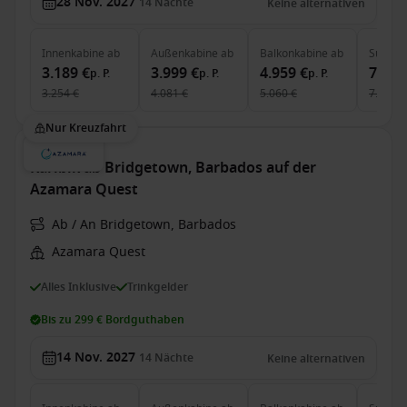
28 Nov. 2027
14
Nächte
Keine alternativen
Innenkabine
ab
Außenkabine
ab
Balkonkabine
ab
Suite
a
3.189 €
3.999 €
4.959 €
7.579
p. P.
p. P.
p. P.
3.254 €
4.081 €
5.060 €
7.813 €
Nur Kreuzfahrt
Karibik ab Bridgetown, Barbados auf der
Azamara Quest
Ab / An Bridgetown, Barbados
Azamara Quest
Alles Inklusive
Trinkgelder
Bis zu 299 € Bordguthaben
14 Nov. 2027
14
Nächte
Keine alternativen