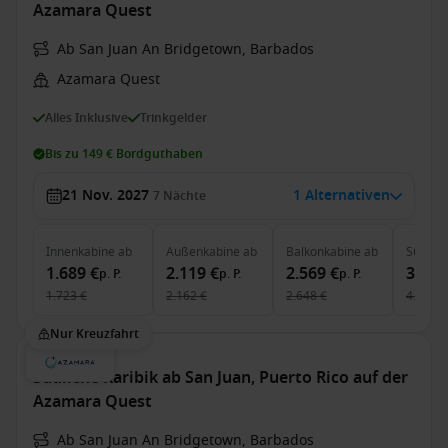
Azamara Quest
Ab San Juan An Bridgetown, Barbados
Azamara Quest
Alles Inklusive
Trinkgelder
Bis zu 149 € Bordguthaben
21 Nov. 2027
1 Alternativen
7
Nächte
Innenkabine
ab
Außenkabine
ab
Balkonkabine
ab
Suite
a
1.689 €
2.119 €
2.569 €
3.889
p. P.
p. P.
p. P.
1.723 €
2.162 €
2.648 €
4.009 €
Nur Kreuzfahrt
Südliche Karibik ab San Juan, Puerto Rico auf der
Azamara Quest
Ab San Juan An Bridgetown, Barbados