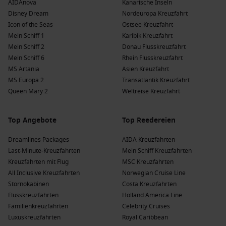
AIDAnova
Kanarische Inseln
Saint George’s,
Grenada
: Saint George’s ist bekannt für
Disney Dream
Nordeuropa Kreuzfahrt
seine gut erhaltene Kolonialarchitektur und den
Icon of the Seas
Ostsee Kreuzfahrt
malerischen Hafen. Besuchen Sie den Markt von Grenada
Mein Schiff 1
Karibik Kreuzfahrt
oder erkunden Sie das Fort George für einen Blick auf die
Mein Schiff 2
Donau Flusskreuzfahrt
Geschichte.
Mein Schiff 6
Rhein Flusskreuzfahrt
Soufriere
, Saint Lucia
: Soufriere ist berühmt für seine
MS Artania
Asien Kreuzfahrt
atemberaubenden Vulkankegel und heißen Quellen.
MS Europa 2
Transatlantik Kreuzfahrt
Erleben Sie die Schönheit der Pitons und genießen Sie
Queen Mary 2
Weltreise Kreuzfahrt
entspannende Zeit in den natürlichen Whirlpools.
Union Island
,
Saint Vincent und die Grenadinen
: Diese
Top Angebote
Top Reedereien
kleine Insel bietet beeindruckende Strände und großartige
Möglichkeiten zum Schnorcheln und Tauchen.
Dreamlines Packages
AIDA Kreuzfahrten
Wanderungen, um die lokalen Ausblicke zu genießen, sind
Last-Minute-Kreuzfahrten
Mein Schiff Kreuzfahrten
ebenfalls sehr beliebt.
Kreuzfahrten mit Flug
MSC Kreuzfahrten
All Inclusive Kreuzfahrten
Norwegian Cruise Line
Frenchmans Cay, British Virgin Islands
: Diese charmante
Stornokabinen
Costa Kreuzfahrten
Insel ist bekannt für ihre wunderschönen Strände und das
Flusskreuzfahrten
Holland America Line
klare Wasser. Perfekt für einen entspannenden Tag in der
Familienkreuzfahrten
Celebrity Cruises
Sonne.
Luxuskreuzfahrten
Royal Caribbean