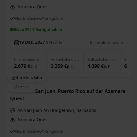
Azamara Quest
Alles Inklusive
Trinkgelder
Bis zu 299 € Bordguthaben
19 Dez. 2027
8
Nächte
Keine alternativen
Innenkabine
ab
Außenkabine
ab
Balkonkabine
ab
Suite
a
2.679 €
3.359 €
4.099 €
6.259
p. P.
p. P.
p. P.
Nur Kreuzfahrt
Karibik ab San Juan, Puerto Rico auf der Azamara
Quest
Ab San Juan An Bridgetown, Barbados
Azamara Quest
Alles Inklusive
Trinkgelder