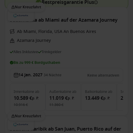
Bestpreisgarantie Plus
Nur Kreuzfahrt
Südamerika ab Miami auf der Azamara Journey
Ab Miami, Florida, USA An Buenos Aires
Azamara Journey
Alles Inklusive
Trinkgelder
Bis zu 999 € Bordguthaben
14 Jan. 2027
34
Nächte
Keine alternativen
Innenkabine
ab
Außenkabine
ab
Balkonkabine
ab
Suite
a
10.589 €
11.019 €
13.449 €
28.42
p. P.
p. P.
p. P.
10.916 €
11.360 €
Nur Kreuzfahrt
Südliche Karibik ab San Juan, Puerto Rico auf der