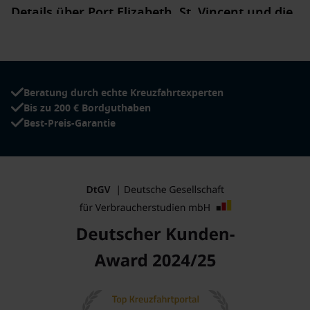
Details über Port Elizabeth, St. Vincent und die
Grenadinen
Bei einem Halt in Port Elizabeth gibt es zahlreiche Aktivitäten
und Sehenswürdigkeiten, die Sie während Ihres Aufenthalts
entdecken können:
Beratung durch echte Kreuzfahrtexperten
Bis zu 200 € Bordguthaben
Strandaktivitäten
: Genießen Sie die Sonne an den
Best-Preis-Garantie
schönen Stränden von Port Elizabeth, wie dem
Princess
Margaret Beach oder dem Lower Bay Beach, wo Sie
schwimmen, schnorcheln oder einfach entspannen
können.
Schnorcheln und Tauchen
: Die Gewässer rund um Bequia
sind reich an Meeresleben. Nehmen Sie an einer
geführten Schnorcheltour teil, um die beeindruckenden
Korallenriffe und die vielfältige Unterwasserwelt zu
erkunden.
Besuch der Whaling Museum
: Lernen Sie mehr über die
maritime Geschichte der Region im Whaling Museum, das