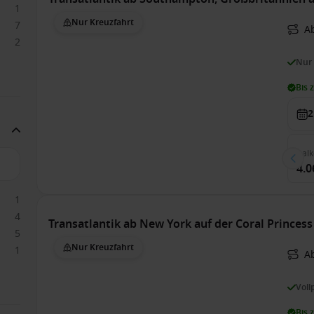
1
Nur Kreuzfahrt
7
A
2
Nur
Bis 
2
Bal
4.0
1
4
Transatlantik ab New York auf der Coral Princess
5
Nur Kreuzfahrt
1
A
Voll
Bis 