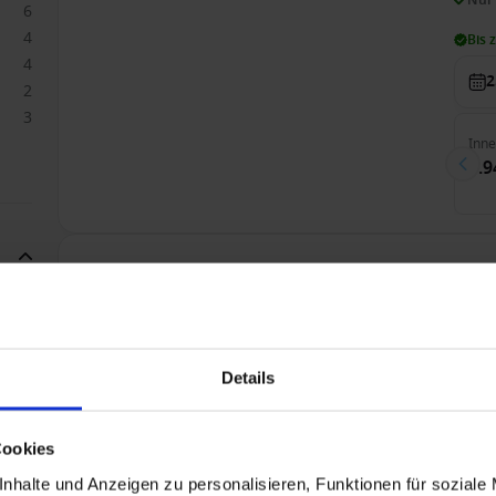
6
4
Bis 
4
2
2
3
Inn
5.9
Transatlantik ab Barcelona, Spanien auf der Sire
Nur Kreuzfahrt
A
1
Details
Nur
1
11
Bis 
8
Cookies
1
nhalte und Anzeigen zu personalisieren, Funktionen für soziale