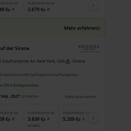
enkabine
ab
Außenkabine
ab
49 €
2.679 €
p. P.
p. P.
Mehr erfahren
uf der Sirena
b Southampton An New York, USA
Sirena
 Erwachsene
Wi-Fi
Vollpension
Trinkgelder
zu 299 € Bordguthaben
 Sep. 2027
16
Nächte
Keine alternativen
enkabine
ab
Außenkabine
ab
Balkonkabine
ab
Suite
ab
09 €
3.839 €
5.209 €
7.079 €
p. P.
p. P.
p. P.
p. P.
4.128 €