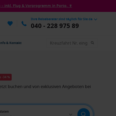
– inkl. Flug & Vorprogramm in Porto. 🍷
Ihre Reiseberater sind täglich für Sie da
040 - 228 975 89
Info & Kontakt
u -34 %
 Jetzt buchen und von exklusiven Angeboten bei
edaten