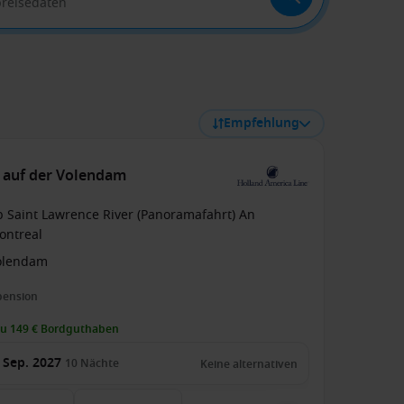
breisedaten
Empfehlung
) auf der Volendam
b Saint Lawrence River (Panoramafahrt) An
ontreal
olendam
pension
zu 149 € Bordguthaben
 Sep. 2027
10
Nächte
Keine alternativen