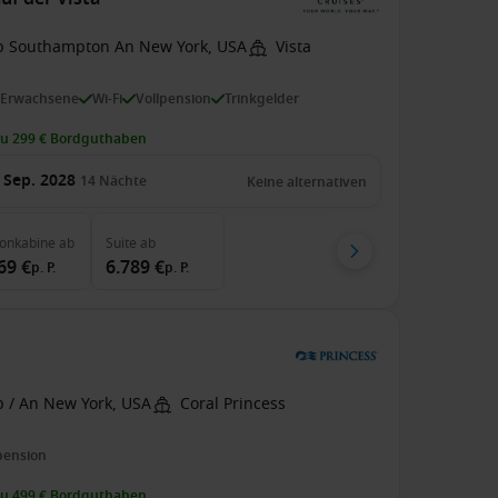
b Southampton An New York, USA
Vista
 Erwachsene
Wi-Fi
Vollpension
Trinkgelder
zu 299 € Bordguthaben
 Sep. 2028
14
Nächte
Keine alternativen
konkabine
ab
Suite
ab
69 €
6.789 €
p. P.
p. P.
b / An New York, USA
Coral Princess
pension
zu 499 € Bordguthaben