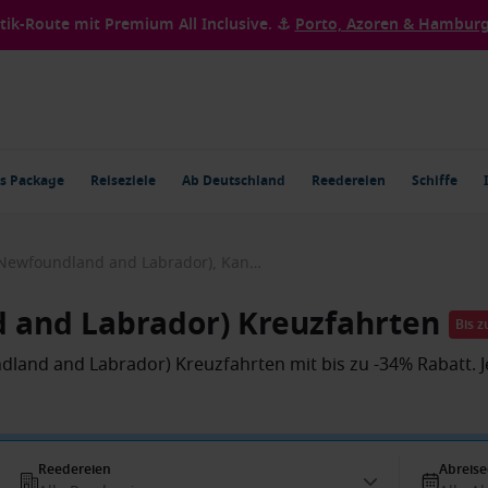
ntik-Route mit Premium All Inclusive. ⚓
Porto, Azoren & Hamburg 
s Package
Reiseziele
Ab Deutschland
Reedereien
Schiffe
St. John's (Newfoundland and Labrador), Kanada
d and Labrador) Kreuzfahrten
Bis z
ndland and Labrador) Kreuzfahrten mit bis zu -34% Rabatt.
Reedereien
Abreis