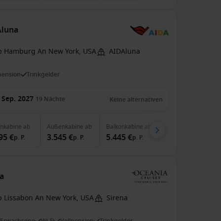
Aluna
b Hamburg An New York, USA
AIDAluna
pension
Trinkgelder
 Sep. 2027
19
Nächte
Keine alternativen
enkabine
ab
Außenkabine
ab
Balkonkabine
ab
95 €
3.545 €
5.445 €
p. P.
p. P.
p. P.
na
b Lissabon An New York, USA
Sirena
 Erwachsene
Wi-Fi
Vollpension
Trinkgelder