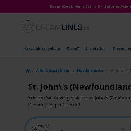
DreamDeal: Mein Schiff 6 – Seltene Atla
Kreuzfahrtangebote
Wann?
Inspiration
Dreamline
/
Alle Kreuzfahrten
/
Nordamerika
/
St. John\'s (Newfoundlan
Erleben Sie unvergessliche St. John's (Newfou
Dreamlines profitieren!
Reiseziel