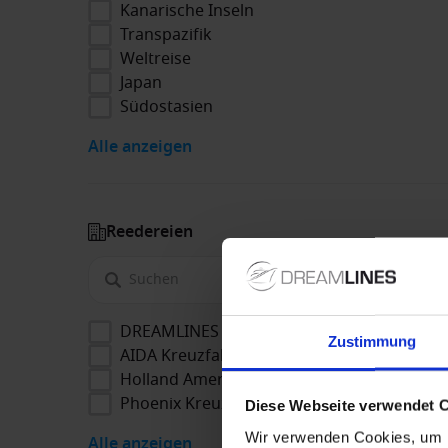
Kanarische Inseln
Transpazifik
Weltreise
Japan
Südostasien
Alle anzeigen
Reedereien
DREAMLINES Package
Zustimmung
AIDA Kreuzfahrten
Holland America Line
Phoenix Kreuzfahrten
Diese Webseite verwendet 
Wir verwenden Cookies, um I
Alle anzeigen