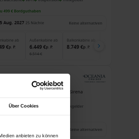
zu 499 € Bordguthaben
5 Aug. 2027
25
Nächte
Keine alternativen
enkabine
ab
Außenkabine
ab
Balkonkabine
ab
Suite
ab
49 €
6.449 €
8.749 €
11.969 €
p. P.
p. P.
p. P.
p. P.
6.514 €
na
b Barcelona An New York, USA
Sirena
Über Cookies
 Erwachsene
Wi-Fi
Vollpension
Trinkgelder
zu 749 € Bordguthaben
6 Aug. 2027
34
Nächte
Keine alternativen
 Medien anbieten zu können