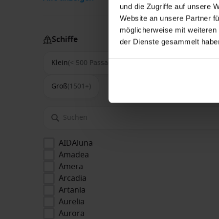
und die Zugriffe auf unsere 
Website an unsere Partner fü
möglicherweise mit weiteren
Schiffe
der Dienste gesammelt habe
Klein
(< 500 Passagiere)
Mittel
(500-1500)
Groß
(1501+)
AIDAluna
Amadea
Amera
Arcadia
Artania
Aurelia
Aurora