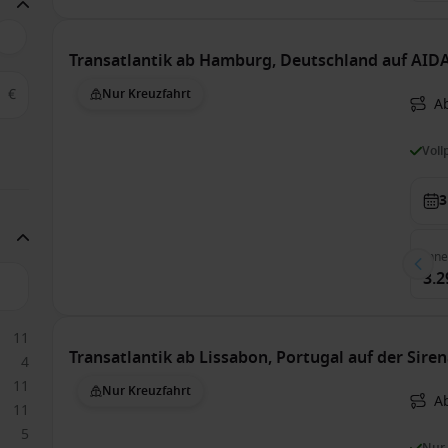
Transatlantik ab Hamburg, Deutschland auf AID
€
Nur Kreuzfahrt
A
Voll
3
Inn
3.2
11
Transatlantik ab Lissabon, Portugal auf der Sire
4
11
Nur Kreuzfahrt
A
11
5
Nur