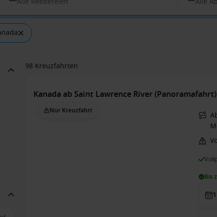
Alle Reedereien
Alle A
Kanada
98 Kreuzfahrten
Kanada ab Saint Lawrence River (Panoramafahrt
Nur Kreuzfahrt
A
M
V
Voll
Bis 
1