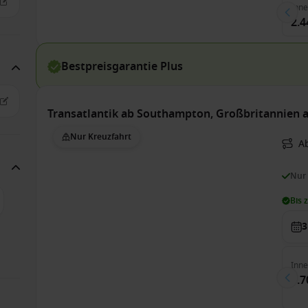
Inn
2.4
Bestpreisgarantie Plus
Transatlantik ab Southampton, Großbritannien a
Nur Kreuzfahrt
A
Nur
Bis 
3
Inn
3.7