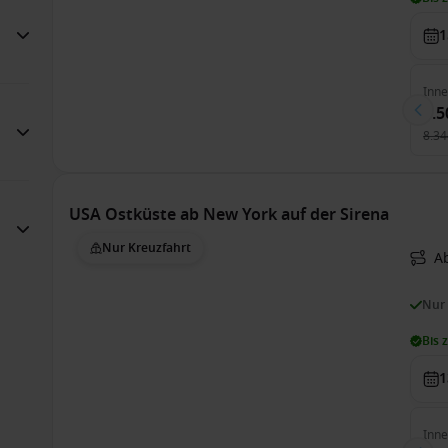
1
Inn
5.5
8.34
USA Ostküste ab New York auf der Sirena
Nur Kreuzfahrt
A
Nur
Bis 
1
Inn