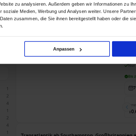
Website zu analysieren. Außerdem geben wir Informationen zu I
Inn
r soziale Medien, Werbung und Analysen weiter. Unsere Partner
8.2
 Daten zusammen, die Sie ihnen bereitgestellt haben oder die s
n.
Transatlantik ab Venedig, Italien auf der Sirena
Nur Kreuzfahrt
Anpassen
A
Nur
Bis 
7
1
2
4
Inn
1
10.
2
4
1
Transatlantik ab Southampton, Großbritannien a