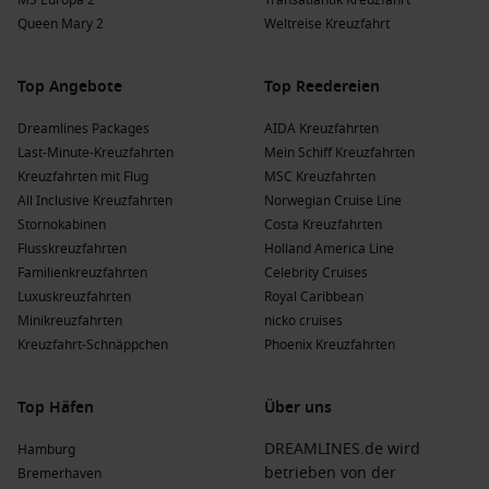
MS Europa 2
Transatlantik Kreuzfahrt
Queen Mary 2
Weltreise Kreuzfahrt
Top Angebote
Top Reedereien
Dreamlines Packages
AIDA Kreuzfahrten
Last-Minute-Kreuzfahrten
Mein Schiff Kreuzfahrten
Kreuzfahrten mit Flug
MSC Kreuzfahrten
All Inclusive Kreuzfahrten
Norwegian Cruise Line
Stornokabinen
Costa Kreuzfahrten
Flusskreuzfahrten
Holland America Line
Familienkreuzfahrten
Celebrity Cruises
Luxuskreuzfahrten
Royal Caribbean
Minikreuzfahrten
nicko cruises
Kreuzfahrt-Schnäppchen
Phoenix Kreuzfahrten
Top Häfen
Über uns
DREAMLINES.de wird
Hamburg
betrieben von der
Bremerhaven