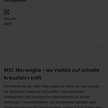
Portugiesisch
Baujahr
2017
1 / 29
MSC Meraviglia – wo Vielfalt auf stilvolle
Kreuzfahrt trifft
Eine Reise mit der
MSC Meraviglia
ist mehr als nur Urlaub –
sie verbindet
moderne Kreuzfahrt, internationale
Atmosphäre und italienische Lebensfreude
zu einem
stimmigen Gesamterlebnis. Ob entspannte Seetage oder
abwechslungsreiche Destinationen: Dieses Schiff bietet den