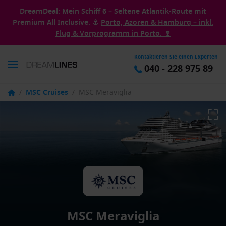
DreamDeal: Mein Schiff 6 – Seltene Atlantik-Route mit
Premium All Inclusive. ⚓
Porto, Azoren & Hamburg – inkl.
Flug & Vorprogramm in Porto. 🍷
Kontaktieren Sie einen Experten
040 - 228 975 89
/
MSC Cruises
/
MSC Meraviglia
MSC Meraviglia