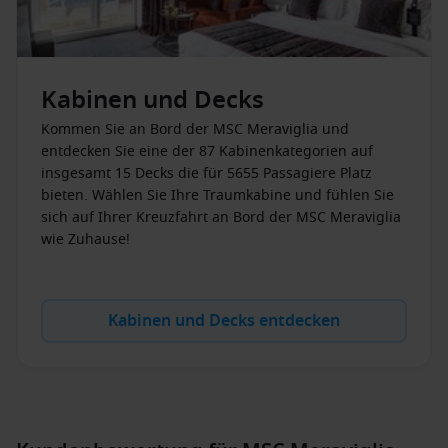
Freizeitangebote. Ob sportlich aktiv oder entspannt
zurücklehnen – das Unterhaltungsangebot ist so vielfältig
wie die Gäste an Bord.
Kabinen und Decks
Für wen ist die MSC Meraviglia ideal?
Kommen Sie an Bord der MSC Meraviglia und
Die
Meraviglia MSC
richtet sich besonders an
Familien,
entdecken Sie eine der 87 Kabinenkategorien auf
internationale Reisende und preisbewusste Kreuzfahrer
.
insgesamt 15 Decks die für 5655 Passagiere Platz
Dank inkludierter Trinkgelder und attraktiver Zusatzpakete
bieten. Wählen Sie Ihre Traumkabine und fühlen Sie
behalten Sie Ihre Reisekosten jederzeit im Blick – ein klarer
sich auf Ihrer Kreuzfahrt an Bord der MSC Meraviglia
Vorteil für viele Gäste.
wie Zuhause!
Ihr Rückzugsort auf See – Kabinen für
jeden Anspruch
Kabinen und Decks entdecken
Ob kompakt und funktional oder großzügig und luxuriös: Die
Deckpläne MSC Meraviglia
zeigen eine große Auswahl an
Kabinenkategorien. So finden Sie genau den Rückzugsort,
der zu Ihrer Reise passt.