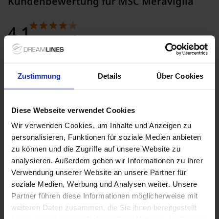
Kundenbewertung für MSC Meraviglia
Zwischen Karibik & Nordeuropa – diese
Routen erwarten Sie
4.1
Die
MSC Meraviglia Kreuzfahrt
Basierend auf 605 Kundenbewertungen
führt Sie häufig in beliebte
Regionen wie das Mittelmeer, die Karibik oder nach
Nordeuropa. Auch Transatlantikreisen gehören zum Angebot
Schiff
2.2
– ideal für alle, die neue Perspektiven entdecken möchten.
Zustimmung
Details
Über Cookies
Gastronomie
2
Attraktive Vorteile, die Ihre Reise
Service
2.1
entspannter machen
Diese Webseite verwendet Cookies
Entertainment
2
Wir verwenden Cookies, um Inhalte und Anzeigen zu
Viele Leistungen sind bereits inkludiert:
Trinkgelder, flexible
personalisieren, Funktionen für soziale Medien anbieten
Pakete und attraktive Angebote
sorgen für Transparenz und
Ausflüge
1.8
zu können und die Zugriffe auf unsere Website zu
Komfort. Weitere Inspiration finden Sie unter
Alle
Kreuzfahrtschiffe bei Dreamlines
,
Alle Reedereien bei
analysieren. Außerdem geben wir Informationen zu Ihrer
Kabine
2.1
Dreamlines
oder direkt bei
Dreamlines
, wenn Sie Ihre
Verwendung unserer Website an unsere Partner für
Sport
1.9
nächste Kreuzfahrt buchen möchten.
soziale Medien, Werbung und Analysen weiter. Unsere
Partner führen diese Informationen möglicherweise mit
Beliebte Reiseziele der MSC Meraviglia?
weiteren Daten zusammen, die Sie ihnen bereitgestellt