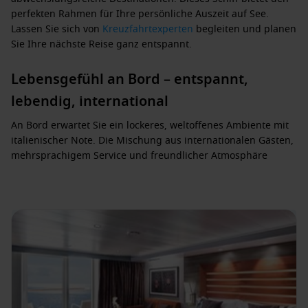
perfekten Rahmen für Ihre persönliche Auszeit auf See.
Lassen Sie sich von
Kreuzfahrtexperten
begleiten und planen
Sie Ihre nächste Reise ganz entspannt.
Lebensgefühl an Bord – entspannt,
lebendig, international
An Bord erwartet Sie ein
lockeres, weltoffenes Ambiente
mit
italienischer Note. Die Mischung aus internationalen Gästen,
mehrsprachigem Service und freundlicher Atmosphäre
macht die Reise besonders angenehm. Viele
MSC Meraviglia
Erfahrungen
beschreiben genau dieses Gefühl:
unkompliziert, entspannt und gleichzeitig hochwertig.
Entertainment, das begeistert – von Show
bis Aktivmoment
Abwechslung ist garantiert: Freuen Sie sich auf
beeindruckende Shows, Live-Musik und vielseitige