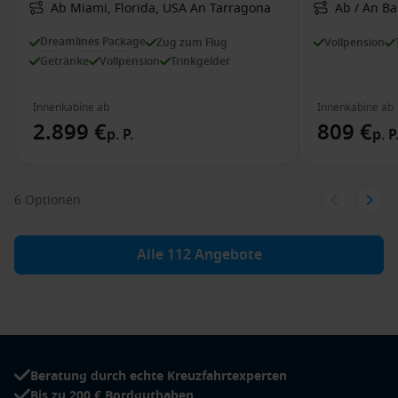
Ab Miami, Florida, USA An Tarragona
Ab / An Ba
Dreamlines Package
Zug zum Flug
Vollpension
Getränke
Vollpension
Trinkgelder
Innenkabine ab
Innenkabine ab
2.899 €
809 €
p. P.
p. P
6 Optionen
Alle 112 Angebote
Beratung durch echte Kreuzfahrtexperten
Bis zu 200 € Bordguthaben