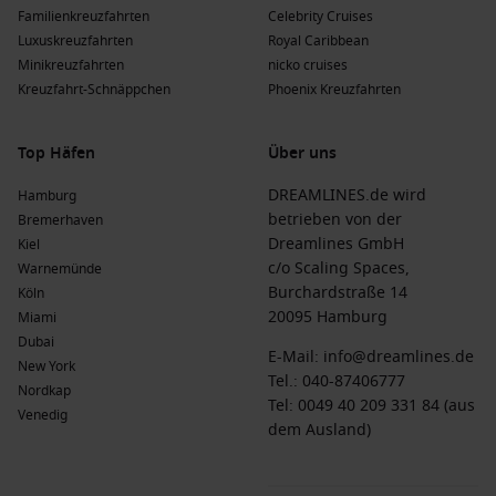
Familienkreuzfahrten
Celebrity Cruises
Luxuskreuzfahrten
Royal Caribbean
Minikreuzfahrten
nicko cruises
Kreuzfahrt-Schnäppchen
Phoenix Kreuzfahrten
Top Häfen
Über uns
DREAMLINES.de wird
Hamburg
betrieben von der
Bremerhaven
Dreamlines GmbH
Kiel
c/o Scaling Spaces,
Warnemünde
Burchardstraße 14
Köln
20095 Hamburg
Miami
Dubai
E-Mail:
info@dreamlines.de
New York
Tel.:
040-87406777
Nordkap
Tel: 0049 40 209 331 84 (aus
Venedig
dem Ausland)