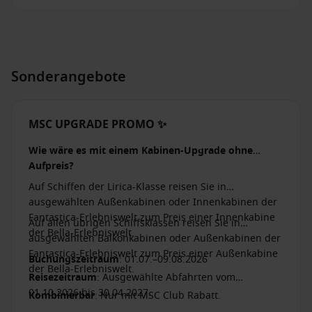
Sonderangebote
MSC UPGRADE PROMO ✨
Wie wäre es mit einem Kabinen-Upgrade ohne
Aufpreis?
Auf Schiffen der Lirica-Klasse reisen Sie in
ausgewählten Außenkabinen oder Innenkabinen der
Fantastica-Erlebniswelt zum Preis einer Innenkabine
Auf allen übrigen Schiffsklassen reisen Sie in
der Bella-Erlebniswelt.
ausgewählten Balkonkabinen oder Außenkabinen der
Fantastica-Erlebniswelt zum Preis einer Außenkabine
Buchungszeitraum
: 01.07.–09.08.2026
der Bella-Erlebniswelt.
Reisezeitraum
: Ausgewählte Abfahrten vom
01.10.2026 bis 30.04.2027.
Kombinierbar
: Nur mit MSC Club Rabatt.