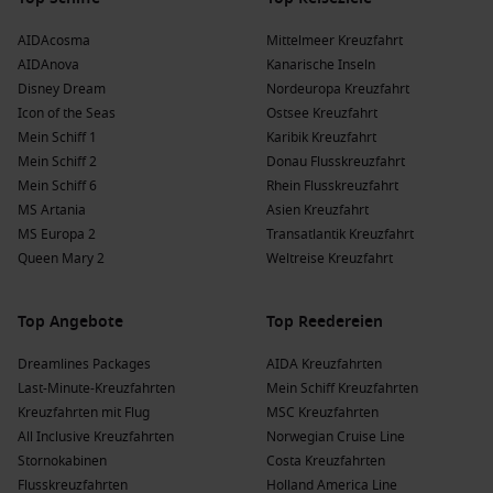
AIDAcosma
Mittelmeer Kreuzfahrt
AIDAnova
Kanarische Inseln
Disney Dream
Nordeuropa Kreuzfahrt
Icon of the Seas
Ostsee Kreuzfahrt
Mein Schiff 1
Karibik Kreuzfahrt
Mein Schiff 2
Donau Flusskreuzfahrt
Mein Schiff 6
Rhein Flusskreuzfahrt
MS Artania
Asien Kreuzfahrt
MS Europa 2
Transatlantik Kreuzfahrt
Queen Mary 2
Weltreise Kreuzfahrt
Top Angebote
Top Reedereien
Dreamlines Packages
AIDA Kreuzfahrten
Last-Minute-Kreuzfahrten
Mein Schiff Kreuzfahrten
Kreuzfahrten mit Flug
MSC Kreuzfahrten
All Inclusive Kreuzfahrten
Norwegian Cruise Line
Stornokabinen
Costa Kreuzfahrten
Flusskreuzfahrten
Holland America Line