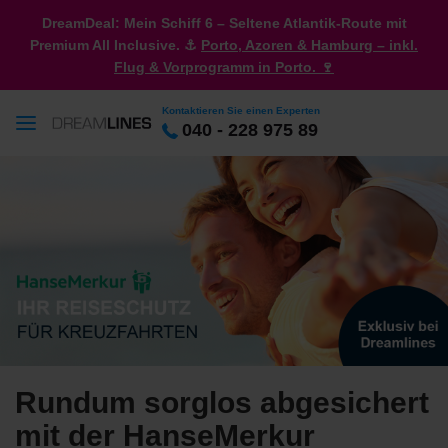
DreamDeal: Mein Schiff 6 – Seltene Atlantik-Route mit
Premium All Inclusive. ⚓
Porto, Azoren & Hamburg – inkl.
Flug & Vorprogramm in Porto. 🍷
Kontaktieren Sie einen Experten
040 - 228 975 89
Rundum sorglos abgesichert
mit der HanseMerkur