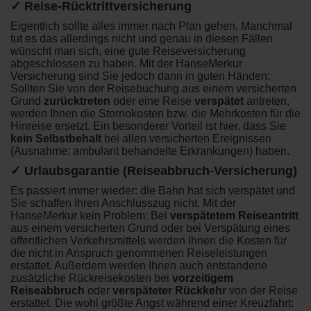
✓ Reise-Rücktrittversicherung
Eigentlich sollte alles immer nach Plan gehen. Manchmal
tut es das allerdings nicht und genau in diesen Fällen
wünscht man sich, eine gute Reiseversicherung
abgeschlossen zu haben. Mit der HanseMerkur
Versicherung sind Sie jedoch dann in guten Händen:
Sollten Sie von der Reisebuchung aus einem versicherten
Grund
zurücktreten
oder eine Reise
verspätet
antreten,
werden Ihnen die Stornokosten bzw. die Mehrkosten für die
Hinreise ersetzt. Ein besonderer Vorteil ist hier, dass Sie
kein Selbstbehalt
bei allen versicherten Ereignissen
(Ausnahme: ambulant behandelte Erkrankungen) haben.
✓ Urlaubsgarantie (Reiseabbruch-Versicherung)
Es passiert immer wieder: die Bahn hat sich verspätet und
Sie schaffen Ihren Anschlusszug nicht. Mit der
HanseMerkur kein Problem: Bei
verspätetem Reiseantritt
aus einem versicherten Grund oder bei Verspätung eines
öffentlichen Verkehrsmittels werden Ihnen die Kosten für
die nicht in Anspruch genommenen Reiseleistungen
erstattet. Außerdem werden Ihnen auch entstandene
zusätzliche Rückreisekosten bei
vorzeitigem
Reiseabbruch
oder
verspäteter Rückkehr
von der Reise
erstattet. Die wohl größte Angst während einer Kreuzfahrt: