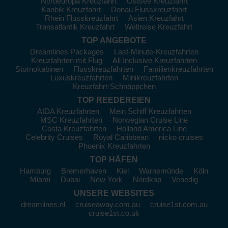
Nordeuropa Kreuzfahrt
Ostsee Kreuzfahrt
Karibik Kreuzfahrt
Donau Flusskreuzfahrt
Rhein Flusskreuzfahrt
Asien Kreuzfahrt
Transatlantik Kreuzfahrt
Weltreise Kreuzfahrt
TOP ANGEBOTE
Dreamlines Packages
Last-Minute-Kreuzfahrten
Kreuzfahrten mit Flug
All Inclusive Kreuzfahrten
Stornokabinen
Flusskreuzfahrten
Familienkreuzfahrten
Luxuskreuzfahrten
Minikreuzfahrten
Kreuzfahrt-Schnäppchen
TOP REEDEREIEN
AIDA Kreuzfahrten
Mein Schiff Kreuzfahrten
MSC Kreuzfahrten
Norwegian Cruise Line
Costa Kreuzfahrten
Holland America Line
Celebrity Cruises
Royal Caribbean
nicko cruises
Phoenix Kreuzfahrten
TOP HÄFEN
Hamburg
Bremerhaven
Kiel
Warnemünde
Köln
Miami
Dubai
New York
Nordkap
Venedig
UNSERE WEBSITES
dreamlines.nl
cruiseaway.com.au
cruise1st.com.au
cruise1st.co.uk