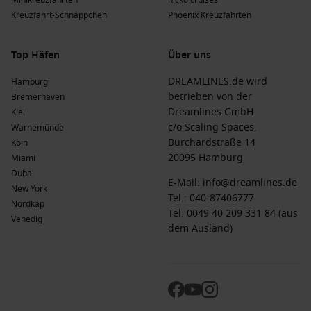
Minikreuzfahrten
nicko cruises
Veranstaltungen.
Kreuzfahrt-Schnäppchen
Phoenix Kreuzfahrten
Häufig gestellte Fragen zu Berlin-Tegel,
Top Häfen
Über uns
Deutschland
Was ist die typische Kostenstruktur einer Kreuzfahrt?
DREAMLINES.de wird
Hamburg
betrieben von der
Bremerhaven
Dreamlines GmbH
Eine einwöchige
Kreuzfahrt nach Berlin
-Tegel kostet
Kiel
c/o Scaling Spaces,
normalerweise zwischen 600 € und 1.200 € für
Warnemünde
Burchardstraße 14
Standardkabinen, während luxuriösere Optionen bis zu 3.000
Köln
20095 Hamburg
€ kosten können, abhängig von der Reederei und
Miami
Kabinenkategorie.
Dubai
E-Mail:
info@dreamlines.de
New York
Tel.:
040-87406777
Nordkap
Was kann ich für Kosten für Speisen und Getränke erwarten?
Tel: 0049 40 209 331 84 (aus
Venedig
dem Ausland)
Die Preise für Speisen und Getränke an Bord variieren
normalerweise zwischen 10 € und 50 € pro Mahlzeit,
abhängig von der Auswahl des Restaurants.
Welche Einkaufs- und Gastronomieoptionen sollte ich wissen?