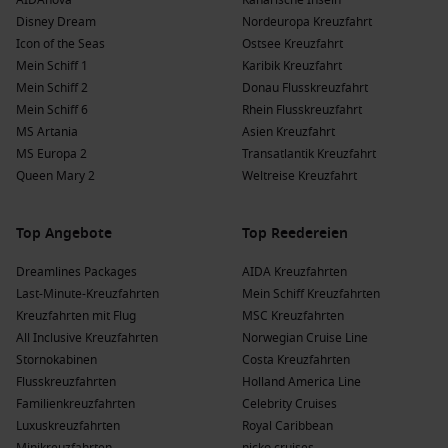
AIDAnova
Kanarische Inseln
besuchen. Diese Kreuzfahrten starten meistens von Berlin-
Disney Dream
Nordeuropa Kreuzfahrt
Tegel oder
Prag
.
Icon of the Seas
Ostsee Kreuzfahrt
Mein Schiff 1
Karibik Kreuzfahrt
Die Vorteile einer Kreuzfahrt nach Berlin-Tegel,
Mein Schiff 2
Donau Flusskreuzfahrt
Deutschland zu verschiedenen Jahreszeiten
Mein Schiff 6
Rhein Flusskreuzfahrt
MS Artania
Asien Kreuzfahrt
Frühling
(
März
,
April
,
Mai
)
: Temperaturen springen von 5
MS Europa 2
Transatlantik Kreuzfahrt
°C bis 18 °C. Diese Zeit ist ideal für Sightseeing, wenn die
Queen Mary 2
Weltreise Kreuzfahrt
Natur zu blühen beginnt und die Temperaturen mild sind.
Sommer
(
Juni
,
Juli
,
August
)
: Im Sommer liegen die
Top Angebote
Top Reedereien
Temperaturen zwischen 15 °C und 30 °C. Perfekt für
Aktivitäten im Freien, Festivals und lange Tage am Wasser.
Dreamlines Packages
AIDA Kreuzfahrten
Herbst
(
September
,
Oktober
,
November
)
: Temperaturen
Last-Minute-Kreuzfahrten
Mein Schiff Kreuzfahrten
schwanken zwischen 5 °C und 15 °C, während die Blätter
Kreuzfahrten mit Flug
MSC Kreuzfahrten
bunt werden. Ideal für gemütliche Spaziergänge durch die
All Inclusive Kreuzfahrten
Norwegian Cruise Line
Parks.
Stornokabinen
Costa Kreuzfahrten
Flusskreuzfahrten
Holland America Line
Winter
(
Dezember
,
Januar
,
Februar
)
: Temperaturen liegen
Familienkreuzfahrten
Celebrity Cruises
zwischen -5 °C und 5 °C. In dieser Zeit beherbergt Berlin
Luxuskreuzfahrten
Royal Caribbean
bezaubernde Weihnachtsmärkte und festliche