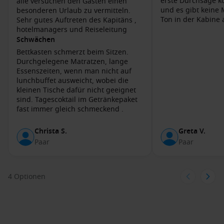
erste Durchsage 
alle versuchen den Gästen einen
die Geschichte und Entwicklung der Stadt, die nach dem
und es gibt keine 
besonderen Urlaub zu vermitteln.
Mauerfall eine neue Blütezeit erlebte.
Ton in der Kabine 
Sehr gutes Auftreten des Kapitäns ,
hotelmanagers und Reiseleitung
Häfen, die Sie möglicherweise vor oder nach
Schwächen
Bettkasten schmerzt beim Sitzen.
Berlin-Tegel besuchen
Durchgelegene Matratzen, lange
Stettin
,
Polen
: Stettin ist bekannt für seine
Essenszeiten, wenn man nicht auf
lunchbuffet ausweicht, wobei die
beeindruckende Altstadt und die historische
kleinen Tische dafür nicht geeignet
Hakenterrasse. Besuchen Sie die St. Jakobskathedrale oder
sind. Tagescoktail im Getränkepaket
genießen Sie einen entspannten Spaziergang entlang der
fast immer gleich schmeckend .
Oder
.
Wolgast
,
Deutschland
: Wolgast ist das Tor zu Usedom und
Christa S.
Greta V.
bietet charmante Strände, die ideal zum Entspannen sind.
Paar
Paar
Erkunden Sie die Altstadt und besuchen Sie die St. Petri
Kirche.
4 Optionen
Stralsund
,
Deutschland
: Stralsund, mit seiner
faszinierenden Altstadt, die UNESCO-Weltkulturerbe ist,
liegt in der Nähe der
Ostsee
. Besuchen Sie das Ozeaneum
und erkunden Sie die historische Altstadt mit ihren
Giebelhäusern.