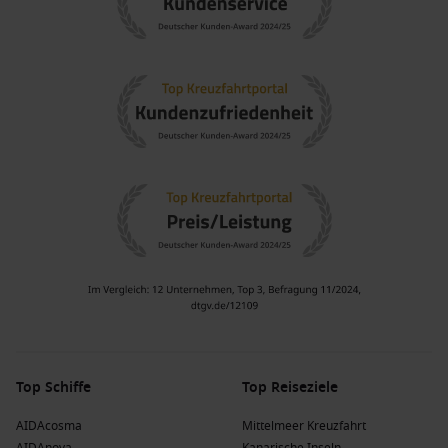
Vielzahl von Sport- und Freizeitaktivitäten, die für Familien
und Naturliebhaber ideal sind.
Europäischer Fluss
: Europäische Flusskreuzfahrten
bringen Reisende zu den schönsten Städten und
Landschaften von Zentraleuropa, einschließlich der
romantischen
Donau
.
Europa
: Eine Kreuzfahrt durch Europa lässt Sie die
kulturellen Schätze und geschichtsträchtigen Orte des
Kontinents erleben, von historisch bis modern.
Beliebte Reedereien und ihre Schiffe, die
Berlin-Tegel besuchen
Plantours Kreuzfahrten
: Plantours Kreuzfahrten hat eine
Flotte von 7 Schiffen, darunter
MS Sans Souci
, die
regelmäßig Berlin-Tegel ansteuern. Die meisten Abfahrten
erfolgen von Berlin-Tegel oder Stralsund.
Top Schiffe
Top Reiseziele
CroisiEurope
: CroisiEurope hat 12 Schiffe, darunter
MS
AIDAcosma
Mittelmeer Kreuzfahrt
Elbe Princesse
und
MS Elbe Princesse II
, die
Bequia