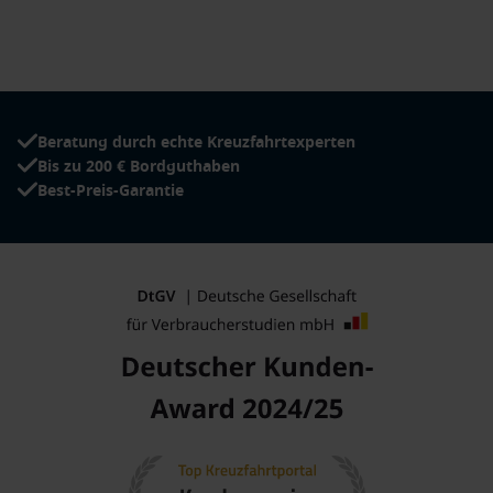
Lauterbach
,
Deutschland
: Lauterbach auf
Rügen
bietet
herrliche Strände und einen idyllischen Hafen. Genießen
Sie die Ruhe der Natur und erkunden Sie die malerischen
Landschaften rund um die Stadt.
Potsdam
,
Deutschland
: Potsdam ist berühmt für seine
Beratung durch echte Kreuzfahrtexperten
prächtigen Schlösser, darunter das Schloss Sanssouci.
Bis zu 200 € Bordguthaben
Besuchen Sie die beeindruckenden Gärten und das
Best-Preis-Garantie
holländische Viertel für einen kulturellen Einblick.
Beliebte Kreuzfahrtreisen nach Berlin-Tegel,
Deutschland
Oder
: Die Oder ist ein malerischer Fluss, der Reisenden
eindrucksvolle Landschaften und charmante Städte wie
Stettin bietet.
Elbe
: Die Elbe bietet eine atemberaubende Kreuzfahrt
durch Deutschlands historische Städte wie
Dresden
und
Hamburg
, die reich an Kultur und Geschichte sind.
Havel
: Dieser Fluss fließt durch Berlin und bietet eine