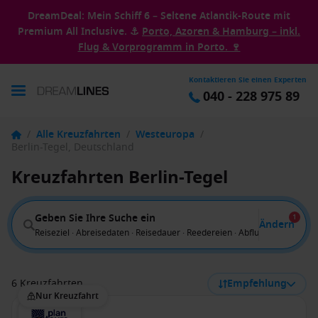
DreamDeal: Mein Schiff 6 – Seltene Atlantik-Route mit
Premium All Inclusive. ⚓
Porto, Azoren & Hamburg – inkl.
Flug & Vorprogramm in Porto. 🍷
Kontaktieren Sie einen Experten
040 - 228 975 89
/
Alle Kreuzfahrten
/
Westeuropa
/
Berlin-Tegel, Deutschland
Kreuzfahrten Berlin-Tegel
Geben Sie Ihre Suche ein
1
Ändern
Reiseziel · Abreisedaten · Reisedauer · Reedereien · Abflug von
6 Kreuzfahrten
Empfehlung
Nur Kreuzfahrt