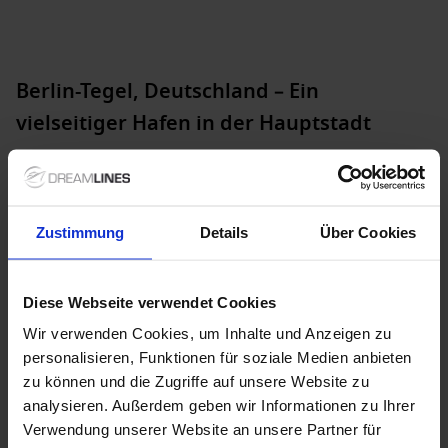
Berlin-Tegel, Deutschland – Ein
vielseitiger Hafen in der Hauptstadt
Berlin-Tegel ist nicht nur der Standort eines der
bedeutendsten Flughäfen Deutschlands, sondern auch ein
wichtiger Hafen für Flusskreuzfahrten, die durch die
beeindruckenden Wasserwege der Region führen.
Zustimmung
Details
Über Cookies
Kreuzfahrten nach Berlin-Tegel bieten den Reisenden die
Möglichkeit, die lebendige Kultur und Geschichte der
deutschen Hauptstadt und ihrer Umgebung hautnah zu
Diese Webseite verwendet Cookies
erleben. Wussten Sie, dass Berlin mehr Brücken als
Venedig
hat? Diese Tatsache macht Berlin zu einer Stadt der
Wir verwenden Cookies, um Inhalte und Anzeigen zu
Wasserwege und ein ideales Ziel für Flusskreuzfahrten.
personalisieren, Funktionen für soziale Medien anbieten
zu können und die Zugriffe auf unsere Website zu
Über Berlin-Tegel, Deutschland
analysieren. Außerdem geben wir Informationen zu Ihrer
Verwendung unserer Website an unsere Partner für
Der Hafen in Berlin-Tegel ist gut erreichbar und bietet eine