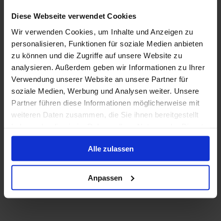
Weitere Bewe
Kreuzreisedirektor an Bord. Wie kann
man eine Besatzung in Deutschland
Diese Webseite verwendet Cookies
einsetzen, die wenig deutsch spricht.
Ein Unsinn ohne gleichen. Das war
Wir verwenden Cookies, um Inhalte und Anzeigen zu
die schlechteste Kreuzreise, die wir
personalisieren, Funktionen für soziale Medien anbieten
jemals hatten.
zu können und die Zugriffe auf unsere Website zu
Bernd P.
analysieren. Außerdem geben wir Informationen zu Ihrer
Freunde
Verwendung unserer Website an unsere Partner für
soziale Medien, Werbung und Analysen weiter. Unsere
Partner führen diese Informationen möglicherweise mit
1 Optionen
weiteren Daten zusammen, die Sie ihnen bereitgestellt
haben oder die sie im Rahmen Ihrer Nutzung der Dienste
gesammelt haben.
Alle 1 Bewertungen lesen
Alle zulassen
Anpassen