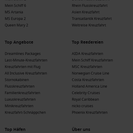
Mein Schiff 6
Rhein Flusskreuzfahrt
MS Artania
Asien Kreuzfahrt
MS Europa 2
Transatlantik Kreuzfahrt
Queen Mary 2
Weltreise Kreuzfahrt
Top Angebote
Top Reedereien
Dreamlines Packages
AIDA Kreuzfahrten
Last-Minute-Kreuzfahrten
Mein Schiff Kreuzfahrten
Kreuzfahrten mit Flug
MSC Kreuzfahrten
All Inclusive Kreuzfahrten
Norwegian Cruise Line
Stornokabinen
Costa Kreuzfahrten
Flusskreuzfahrten
Holland America Line
Familienkreuzfahrten
Celebrity Cruises
Luxuskreuzfahrten
Royal Caribbean
Minikreuzfahrten
nicko cruises
Kreuzfahrt-Schnäppchen
Phoenix Kreuzfahrten
Top Häfen
Über uns