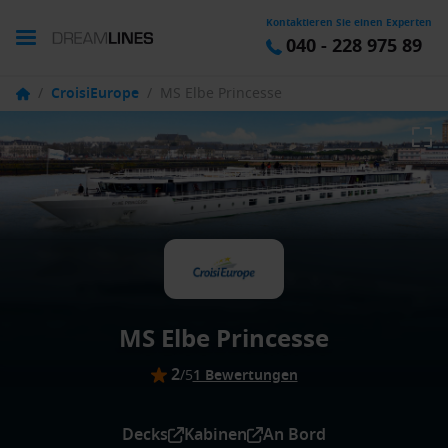
Kontaktieren Sie einen Experten
040 - 228 975 89
/
CroisiEurope
/
MS Elbe Princesse
MS Elbe Princesse
2
/5
1 Bewertungen
Decks
Kabinen
An Bord