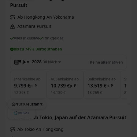
Pursuit
Ab Hongkong An Yokohama
Azamara Pursuit
Alles Inklusive
Trinkgelder
Bis zu 749 € Bordguthaben
5 Juni 2028
38
Nächte
Keine alternativen
Innenkabine
ab
Außenkabine
ab
Balkonkabine
ab
Suite
a
9.799 €
10.739 €
13.519 €
19.54
p. P.
p. P.
p. P.
12.893 €
14.130 €
18.269 €
27.151 
Nur Kreuzfahrt
Ostasien ab Tokio, Japan auf der Azamara Pursuit
Ab Tokio An Hongkong