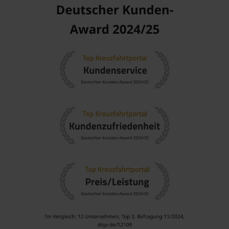
interaktives Museum, das sich mit der regionalen Flora
und Fauna sowie den Wundern der Natur beschäftigt.
Entspannen Sie am
Toyama Hafen
: Genießen Sie den Blick
auf die atemberaubende Küstenlinie und die umliegenden
Berge, während Sie an der Promenade spazieren gehen.
Benachbarte Häfen
Wenn Ihre Kreuzfahrt nach Toyama führt, könnten auch die
folgenden Häfen Teil Ihrer Reiseroute sein:
Busan
,
Südkorea
: Südkoreas zweitgrößte Stadt bietet
atemberaubende Strände, lebendige Märkte und köstliche
gastronomische Erlebnisse. Besuchen Sie den Jagalchi
Fischmarkt oder den Beomeosa Tempel.
Sakaiminato
,
Japan
: Bekannt für seine Fischerei und
leckeren Meeresfrüchte, ist dies ein großartiger Ort, um
die lokale Kultur und Küche zu erkunden.
Tsuruga
,
Japan
: Diese Hafenstadt im Westen Japans ist