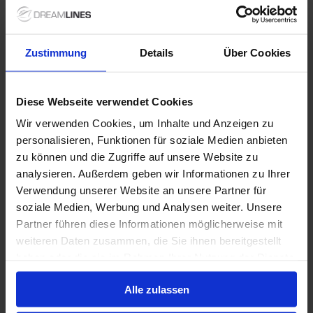
Bis zu 399 € Bordguthaben
Zustimmung
Details
Über Cookies
28 Apr. 2028
14
Nächte
Keine alternativen
Innenkabine
ab
Außenkabine
ab
Balkonkabine
ab
Suite
a
Diese Webseite verwendet Cookies
4.029 €
4.459 €
5.719 €
8.469
p. P.
p. P.
p. P.
Wir verwenden Cookies, um Inhalte und Anzeigen zu
Nur Kreuzfahrt
personalisieren, Funktionen für soziale Medien anbieten
zu können und die Zugriffe auf unsere Website zu
Japan ab Tokio, Japan auf der Seabourn Encore
analysieren. Außerdem geben wir Informationen zu Ihrer
Verwendung unserer Website an unsere Partner für
Ab / An Tokio
soziale Medien, Werbung und Analysen weiter. Unsere
Seabourn Encore
Partner führen diese Informationen möglicherweise mit
weiteren Daten zusammen, die Sie ihnen bereitgestellt
Alles Inklusive
Trinkgelder
haben oder die sie im Rahmen Ihrer Nutzung der Dienste
Bis zu 399 € Bordguthaben
gesammelt haben.
Alle zulassen
13 Okt. 2028
1 Alternativen
14
Nächte