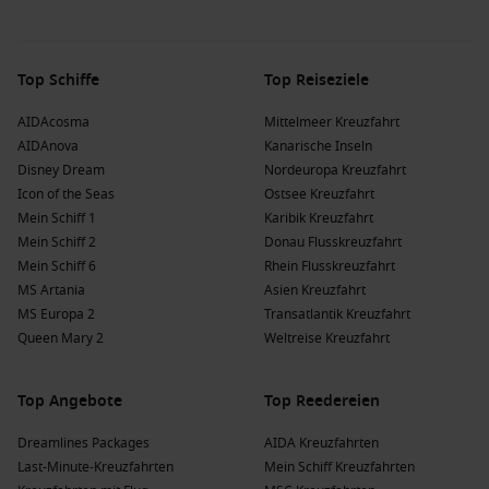
berühmt für ihre Süßwasserfische. Besuchen Sie das
Tsuruga Stadtmuseum und genießen Sie den Blick auf das
Japanische Meer.
Top Schiffe
Top Reiseziele
Hiroshima
,
Japan
: Ein bedeutendes Ziel für die Geschichte
und Kultur Japans. Besuchen Sie den Friedenspark und
AIDAcosma
Mittelmeer Kreuzfahrt
das Atom-Museum, um mehr über die Geschichte zu
AIDAnova
Kanarische Inseln
erfahren.
Disney Dream
Nordeuropa Kreuzfahrt
Nagasaki
,
Japan
: Berühmt für seine reiche Geschichte und
Icon of the Seas
Ostsee Kreuzfahrt
die beeindruckenden Aussichtspunkte. Entdecken Sie die
Mein Schiff 1
Karibik Kreuzfahrt
beeindruckenden Kirchen und die einzigartige
Mein Schiff 2
Donau Flusskreuzfahrt
Atmosphäre der Stadt.
Mein Schiff 6
Rhein Flusskreuzfahrt
MS Artania
Asien Kreuzfahrt
Beliebte Regionen, die Kreuzfahrten nach
MS Europa 2
Transatlantik Kreuzfahrt
Queen Mary 2
Weltreise Kreuzfahrt
Toyama besuchen
Eine Kreuzfahrt nach Toyama führt Sie häufig durch folgende
Top Angebote
Top Reedereien
spannende Regionen:
Dreamlines Packages
AIDA Kreuzfahrten
Ostasien
: Diese Region vereint viele kulturelle und
Last-Minute-Kreuzfahrten
Mein Schiff Kreuzfahrten
geschichtliche Schätze, von traditionellen Tempeln und