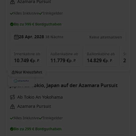
Azamara Pursuit
Alles Inklusive
Trinkgelder
Bis zu 999 € Bordguthaben
28 Apr. 2028
38
Nächte
Keine alternativen
Innenkabine
ab
Außenkabine
ab
Balkonkabine
ab
Suite
a
10.749 €
11.779 €
14.829 €
21.44
p. P.
p. P.
p. P.
Nur Kreuzfahrt
Japan ab Tokio, Japan auf der Azamara Pursuit
Ab Tokio An Yokohama
Azamara Pursuit
Alles Inklusive
Trinkgelder
Bis zu 299 € Bordguthaben