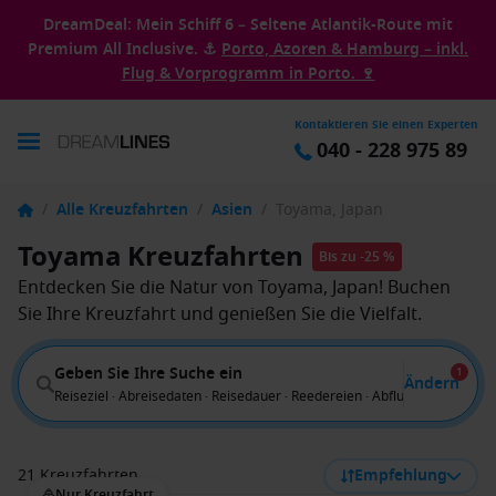
DreamDeal: Mein Schiff 6 – Seltene Atlantik-Route mit
Premium All Inclusive. ⚓
Porto, Azoren & Hamburg – inkl.
Flug & Vorprogramm in Porto. 🍷
Kontaktieren Sie einen Experten
040 - 228 975 89
/
Alle Kreuzfahrten
/
Asien
/
Toyama, Japan
Toyama Kreuzfahrten
Bis zu -25 %
Entdecken Sie die Natur von Toyama, Japan! Buchen
Sie Ihre Kreuzfahrt und genießen Sie die Vielfalt.
Geben Sie Ihre Suche ein
1
Ändern
Reiseziel · Abreisedaten · Reisedauer · Reedereien · Abflug von
21 Kreuzfahrten
Empfehlung
Nur Kreuzfahrt