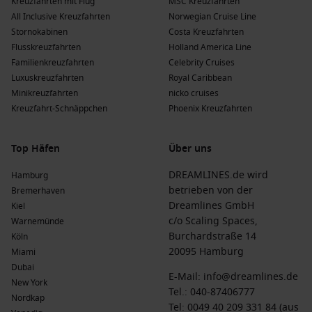
Kreuzfahrten mit Flug
MSC Kreuzfahrten
Museen bis hin zu spektakulären Landschaften.
All Inclusive Kreuzfahrten
Norwegian Cruise Line
Japan
: Ein Land, das für seine einzigartige Mischung aus
Stornokabinen
Costa Kreuzfahrten
Tradition und Moderne bekannt ist, bietet unglaubliche
Flusskreuzfahrten
Holland America Line
Kulissen, köstliche Küche und außergewöhnliche
Familienkreuzfahrten
Celebrity Cruises
Gastfreundschaft.
Luxuskreuzfahrten
Royal Caribbean
Minikreuzfahrten
nicko cruises
Alaska
: Berühmt für seine atemberaubenden Fjorde und
Kreuzfahrt-Schnäppchen
Phoenix Kreuzfahrten
Gletscher bietet Alaska ein unvergessliches Erlebnis für
Naturliebhaber und Abenteurer.
Asien
: Eine vielfältige Region mit einer reichen Geschichte
Top Häfen
Über uns
und Kultur, die viele verschiedene Länder und deren
DREAMLINES.de wird
Hamburg
Sehenswürdigkeiten umfasst.
betrieben von der
Bremerhaven
Südkorea
: Berühmt für seine dynamischen Städte,
Dreamlines GmbH
Kiel
köstlichen Essensangebote und die freundlichen
c/o Scaling Spaces,
Warnemünde
Menschen, die bereit sind, ihre Kultur zu teilen.
Burchardstraße 14
Köln
20095 Hamburg
Miami
Kreuzfahrtlinien zu Toyama, Japan
Dubai
E-Mail:
info@dreamlines.de
New York
Princess Cruises
: Mit einer Flotte von 17 Schiffen bietet
Tel.:
040-87406777
Nordkap
Princess Cruises 1 Schiff an, das Toyama besucht, die
Tel: 0049 40 209 331 84 (aus