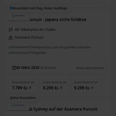
Kreuzfahrt mit Flug, Hotel, Ausflüge
Azamara Pursuit - Japans stille Schätze
Ab Yokohama An Osaka
Azamara Pursuit
Dreamlines Package
Zug zum Flug
Alles Inklusive
Getränke
Trinkgelder
30 März 2028
20
Nächte
Keine alternativen
Innenkabine
ab
Außenkabine
ab
Balkonkabine
ab
7.799 €
8.299 €
9.299 €
p. P.
p. P.
p. P.
Nur Kreuzfahrt
Ostasien ab Sydney auf der Azamara Pursuit