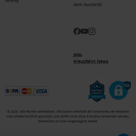
Venedig
Diamond Princess
. Abfahrten häufig von
Tokio
.
dem Ausland)
Holland America Line
: Diese Reederei hat eine Flotte von
12 Schiffen, von denen 2 nach Toyama fahren, die
Westerdam
und
Noordam
. Abfahrten häufig von
Yokohama
.
Vorteile eines Besuchs von Toyama, Japan zu
verschiedenen Jahreszeiten
Jobs
Kreuzfahrt News
Frühling
(
März
,
April
,
Mai
)
: Temperaturen zwischen 5 °C
und 20 °C; eine hervorragende Zeit, um die blühenden
Kirschblüten und die natürliche Schönheit der Region zu
erleben.
Sommer
(
Juni
,
Juli
,
August
)
: Höhere Temperaturen von 20
°C bis 35 °C; ideal für Outdoor-Aktivitäten und das
Erkunden der Umgebung während der langen sonnigen
© 2026. Alle Rechte vorbehalten. Alle Daten innerhalb der Dreamlines.de-Webseite
Tage.
sind urheberrechtlich geschützt und dürfen nicht ohne Erlaubnis verwendet werden.
Dreamlines ist eine eingetragene Marke.
Herbst
(
September
,
Oktober
,
November
)
:
Durchschnittliche Temperaturen zwischen 10 °C und 25 °C;