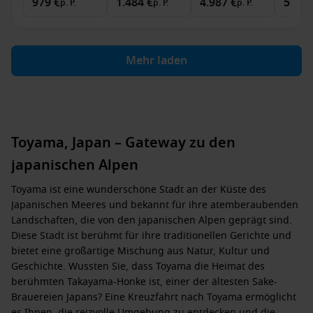
979 €
1.484 €
4.987 €
5.857
p. P.
p. P.
p. P.
Mehr laden
Toyama, Japan – Gateway zu den
japanischen Alpen
Toyama ist eine wunderschöne Stadt an der Küste des
Japanischen Meeres und bekannt für ihre atemberaubenden
Landschaften, die von den japanischen Alpen geprägt sind.
Diese Stadt ist berühmt für ihre traditionellen Gerichte und
bietet eine großartige Mischung aus Natur, Kultur und
Geschichte. Wussten Sie, dass Toyama die Heimat des
berühmten Takayama-Honke ist, einer der ältesten Sake-
Brauereien Japans? Eine Kreuzfahrt nach Toyama ermöglicht
es Ihnen, die reizvolle Umgebung zu entdecken und die