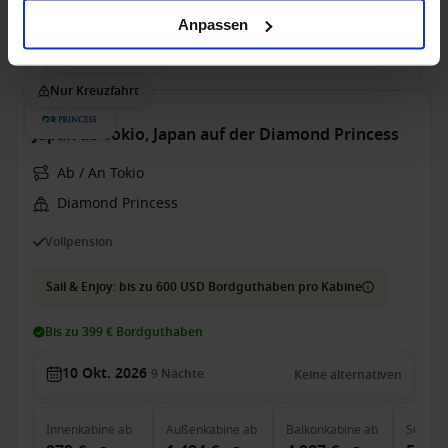
Anpassen
Suite
ab
8.414 €
p. P.
Nur Kreuzfahrt
Japan ab Tokio, Japan auf der Diamond Princess
Ab / An Tokio
Diamond Princess
Vollpension
Sail & Enjoy: bis zu 600 USD Bordguthaben pro Kabine
Bis zu 399 € Bordguthaben
10 Okt. 2026
9
Nächte
Keine alternativen
Innenkabine
ab
Außenkabine
ab
Balkonkabine
ab
Suite
a