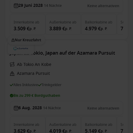
29 Juni 2028
14
Nächte
Keine alternativen
Innenkabine
ab
Außenkabine
ab
Balkonkabine
ab
Suite
a
3.509 €
3.889 €
4.979 €
7.349
p. P.
p. P.
p. P.
Nur Kreuzfahrt
Japan ab Tokio, Japan auf der Azamara Pursuit
Ab Tokio An Kobe
Azamara Pursuit
Alles Inklusive
Trinkgelder
Bis zu 299 € Bordguthaben
6 Aug. 2028
14
Nächte
Keine alternativen
Innenkabine
ab
Außenkabine
ab
Balkonkabine
ab
Suite
a
3.629 €
4.019 €
5.149 €
7.609
p. P.
p. P.
p. P.