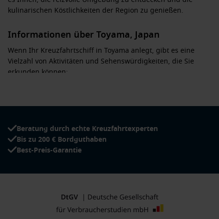
kulinarischen Köstlichkeiten der Region zu genießen.
Informationen über Toyama, Japan
Wenn Ihr Kreuzfahrtschiff in Toyama anlegt, gibt es eine
Vielzahl von Aktivitäten und Sehenswürdigkeiten, die Sie
erkunden können:
Besuch des
Toyama Glas Kunstmuseums
: Bewundern Sie
die exquisite Glaskunst und lernen Sie mehr über die
Geschichte und Techniken des Glasbläsens in
Japan
.
Beratung durch echte Kreuzfahrtexperten
Erkundung des
Kenroku-en Gartens
: Einer der
Bis zu 200 € Bordguthaben
bekanntesten Gärten Japans, der über Jahrhunderte
Best-Preis-Garantie
hinweg perfekt gepflegt wurde, um eine harmonische
Landschaft zu schaffen.
Probieren Sie die
lokale Küche
: Genießen Sie Spezialitäten
wie Shiroebi (weiße Garnelen) und Unagi (Aal) in den vielen
erstklassigen Restaurants der Stadt.
Besuch des
Toyama Wissenschaftsmuseums
: Ein