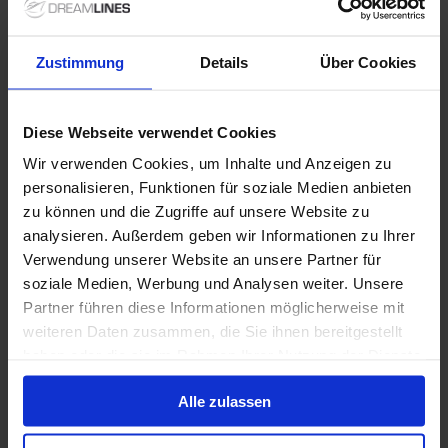
5 Juli 2027
64
Nächte
Keine alternativen
Zustimmung
Details
Über Cookies
Balkonkabine
ab
33.029 €
p. P.
Diese Webseite verwendet Cookies
Nur Kreuzfahrt
Wir verwenden Cookies, um Inhalte und Anzeigen zu
personalisieren, Funktionen für soziale Medien anbieten
Weltreise ab Miami auf der Vista
zu können und die Zugriffe auf unsere Website zu
analysieren. Außerdem geben wir Informationen zu Ihrer
Ab Miami, Florida, USA An New York, USA
Verwendung unserer Website an unsere Partner für
Vista
soziale Medien, Werbung und Analysen weiter. Unsere
Nur Erwachsene
Wi-Fi
Vollpension
Trinkgelder
Partner führen diese Informationen möglicherweise mit
weiteren Daten zusammen, die Sie ihnen bereitgestellt
Bis zu 6675 € Bordguthaben
haben oder die sie im Rahmen Ihrer Nutzung der Dienste
gesammelt haben.
6 Jan. 2027
244
Nächte
Keine alternativen
Alle zulassen
Balkonkabine
ab