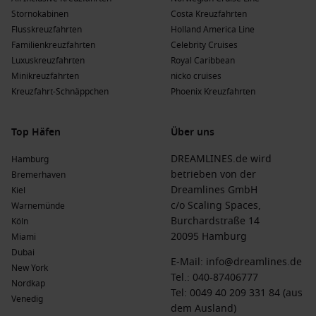
Stornokabinen
Costa Kreuzfahrten
Oceania Cruises
:
Marina
und
Vista
stehen für Kulinarik auf
Flusskreuzfahrten
Holland America Line
höchstem Niveau und exklusive Serviceerlebnisse. Sie
Familienkreuzfahrten
Celebrity Cruises
starten meist von Southampton oder
Tilbury
.
Luxuskreuzfahrten
Royal Caribbean
Ponant
:
Le Laperouse
und
Le Bellot
bieten luxuriöse
Minikreuzfahrten
nicko cruises
Kreuzfahrten mit einem Hauch von Abenteuer und
Kreuzfahrt-Schnäppchen
Phoenix Kreuzfahrten
Umweltschutz. Abfahrten beginnen häufig von
Greenock
oder
Rosyth
.
Top Häfen
Über uns
Vorteile eines Besuchs in Portree, Schottland
DREAMLINES.de wird
Hamburg
zu verschiedenen Jahreszeiten
betrieben von der
Bremerhaven
Dreamlines GmbH
Kiel
Ein Besuch in Portree kann das ganze Jahr über ein
c/o Scaling Spaces,
Warnemünde
einzigartiges Erlebnis sein. Hier sind die Vorteile der
Burchardstraße 14
Köln
verschiedenen Jahreszeiten:
20095 Hamburg
Miami
Dubai
Frühling
(
März
,
April
,
Mai
)
: Temperaturen zwischen 5 °C
E-Mail:
info@dreamlines.de
New York
und 15 °C; die Natur blüht auf, und es ist eine
Tel.:
040-87406777
Nordkap
hervorragende Zeit für Wanderungen und Erkundungen.
Tel: 0049 40 209 331 84 (aus
Venedig
dem Ausland)
Sommer
(
Juni
,
Juli
,
August
)
: Temperaturen zwischen 12 °C