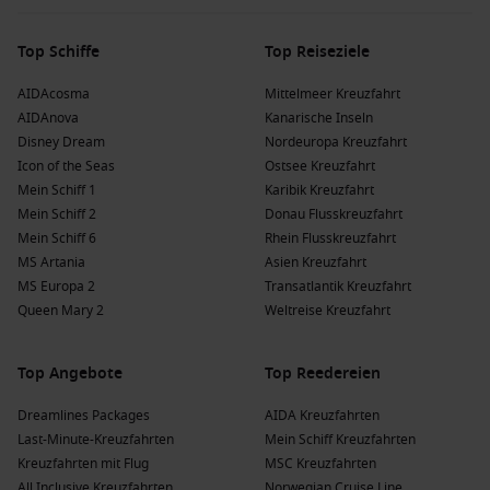
und Luxemburg.
Norwegen
: Norwegen begeistert mit seinen
Top Schiffe
Top Reiseziele
majestätischen Fjorden, beeindruckenden
Bergen
und
charmanten Küstenstädten – ein wahrhaft
AIDAcosma
Mittelmeer Kreuzfahrt
atemberaubendes Ziel für naturverbundene Reisende.
AIDAnova
Kanarische Inseln
Disney Dream
Nordeuropa Kreuzfahrt
Die großen Reedereien, die Portree ansteuern
Icon of the Seas
Ostsee Kreuzfahrt
Mein Schiff 1
Karibik Kreuzfahrt
Holland America Line
:
Nieuw Statendam
bietet luxuriöse
Mein Schiff 2
Donau Flusskreuzfahrt
Kreuzfahrten mit erstklassigem Service und vielen
Mein Schiff 6
Rhein Flusskreuzfahrt
gastronomischen Möglichkeiten. Kreuzfahrten beginnen
MS Artania
Asien Kreuzfahrt
häufig von
Rotterdam
oder
London/Dover
.
MS Europa 2
Transatlantik Kreuzfahrt
AIDA Kreuzfahrten
:
AIDAluna
und
AIDAbella
sind bekannt
Queen Mary 2
Weltreise Kreuzfahrt
für ihre familiäre Atmosphäre und viele
Freizeitmöglichkeiten an Bord. Abfahrten erfolgen in der
Top Angebote
Top Reedereien
Regel von
Hamburg
oder
Kiel
.
Norwegian Cruise Line
:
Norwegian Sky
bietet ein
Dreamlines Packages
AIDA Kreuzfahrten
entspanntes Kreuzfahrterlebnis mit vielfältigen Aktivitäten
Last-Minute-Kreuzfahrten
Mein Schiff Kreuzfahrten
und Entertainment. Kreuzfahrten starten häufig von
Kreuzfahrten mit Flug
MSC Kreuzfahrten
Southampton
.
All Inclusive Kreuzfahrten
Norwegian Cruise Line