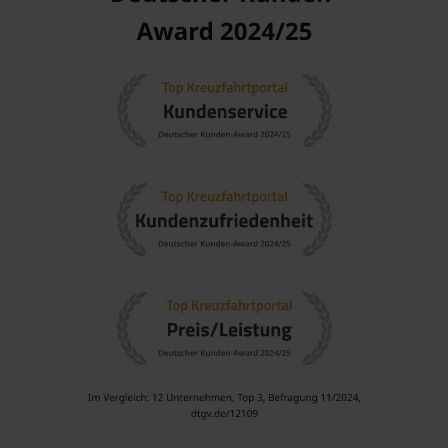
Beliebte Regionen bei Kreuzfahrten
Eine Kreuzfahrt nach Portree führt Sie durch verschiedene
faszinierende Regionen. Hier sind die empfohlenen
Regionen:
Britische Inseln
: Diese Region bietet eine Vielfalt an
kulturellen und historischen Erlebnissen auf den
verschiedenen Inseln, ideal für Reisende, die die Schätze
des Vereinigten Königreichs erkunden möchten.
Schottland
: Schottland ist bekannt für seine dramatische
Landschaft, beeindruckenden Schlösser und reiche
Geschichte, die Besucher in ihren Bann ziehen.
England
: England bietet eine Fülle von historischen
Städten, wunderschönen Landschaften und einer
lebendigen Kultur, die Besucher auf Schritt und Tritt
erwarten.
Benelux
: Dies ist eine spannende Region mit reichen
Städten und viel Geschichte, von den Kanälen in
Amsterdam
bis hin zu den historischen Stätten in Brüssel