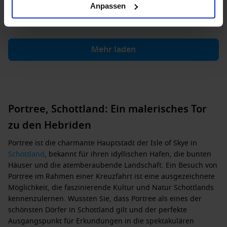
Anpassen
204.839 €
p. P.
Mehr laden
Portree, Schottland: Ein malerisches Tor
zu den Hebriden
Portree ist die charmante Hauptstadt der Isle of Skye in
Schottland
, bekannt für ihren idyllischen Hafen, die bunten
Häuser und die atemberaubende Landschaft. Ein Besuch von
Portree im Rahmen einer Kreuzfahrt ist eine ausgezeichnete
Möglichkeit, die faszinierende Kultur und Natur Schottlands
kennenzulernen. Wussten Sie, dass Portree als eines der
schönsten Dörfer in Schottland gilt und der perfekte
Ausgangspunkt für Erkundungen in die spektakulären