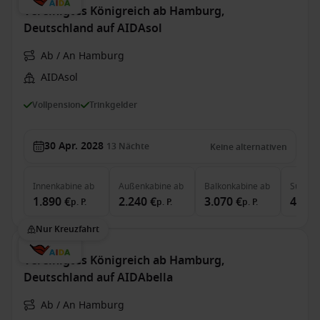
Vereinigtes Königreich ab Hamburg,
Deutschland auf AIDAsol
Ab / An Hamburg
AIDAsol
Vollpension
Trinkgelder
30 Apr. 2028
13
Nächte
Keine alternativen
Innenkabine
ab
Außenkabine
ab
Balkonkabine
ab
Suite
a
1.890 €
2.240 €
3.070 €
4.335
p. P.
p. P.
p. P.
Nur Kreuzfahrt
Vereinigtes Königreich ab Hamburg,
Deutschland auf AIDAbella
Ab / An Hamburg