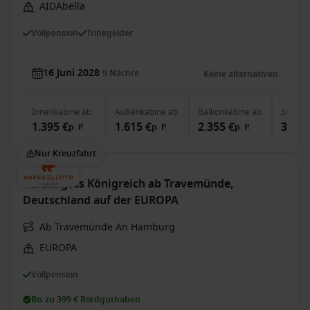
AIDAbella
Vollpension
Trinkgelder
16 Juni 2028
9
Nächte
Keine alternativen
Innenkabine
ab
Außenkabine
ab
Balkonkabine
ab
Suite
a
1.395 €
1.615 €
2.355 €
3.535
p. P.
p. P.
p. P.
Nur Kreuzfahrt
Vereinigtes Königreich ab Travemünde,
Deutschland auf der EUROPA
Ab Travemünde An Hamburg
EUROPA
Vollpension
Bis zu 399 € Bordguthaben