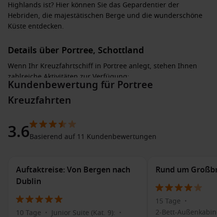
Highlands ist? Hier können Sie das Gepardentier der
Hebriden, die majestätischen Berge und die wunderschöne
Küste entdecken.
Details über Portree, Schottland
Wenn Ihr Kreuzfahrtschiff in Portree anlegt, stehen Ihnen
zahlreiche Aktivitäten zur Verfügung:
Kundenbewertung für Portree
Kreuzfahrten
Erkunden des Hafens
: Genießen Sie einen gemütlichen
Spaziergang entlang des malerischen Hafens und
beobachten Sie die traditionellen Boote, die mit frischem
3.6
Fang zurückkehren.
Basierend auf 11 Kundenbewertungen
Besuch der örtlichen Märkte
: Stöbern Sie auf dem lokalen
Markt nach handgefertigten Produkten, Kunstwerken und
regionalen Köstlichkeiten. Der Markt ist eine gute
Auftaktreise: Von Bergen nach
Rund um Großbr
Gelegenheit, Souvenirs zu erwerben.
Dublin
Wanderungen in der Umgebung
: Nutzen Sie die
15 Tage
•
Gelegenheit, die einmaligen Wanderwege in den
2-Bett-Außenkabin
10 Tage
Junior Suite (Kat. 9):
umliegenden Highlands zu erkunden, wie den Quiraing
•
•