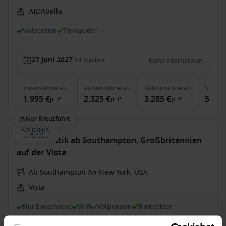
AIDAbella
Vollpension
Trinkgelder
27 Juni 2027
14
Nächte
Keine alternativen
Innenkabine
ab
Außenkabine
ab
Balkonkabine
ab
Suite
a
1.955 €
2.325 €
3.285 €
5.060
p. P.
p. P.
p. P.
Nur Kreuzfahrt
Transatlantik ab Southampton, Großbritannien
auf der Vista
Ab Southampton An New York, USA
Vista
Nur Erwachsene
Wi-Fi
Vollpension
Trinkgelder
Bis zu 1499 € Bordguthaben