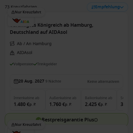
73 Kreuzfahrten
Empfehlung
Nur Kreuzfahrt
Vereinigtes Königreich ab Hamburg,
Deutschland auf AIDAsol
Ab / An Hamburg
AIDAsol
Vollpension
Trinkgelder
20 Aug. 2027
9
Nächte
Keine alternativen
Innenkabine
ab
Außenkabine
ab
Balkonkabine
ab
Suite
a
1.480 €
1.760 €
2.425 €
3.500
p. P.
p. P.
p. P.
Bestpreisgarantie Plus
Nur Kreuzfahrt