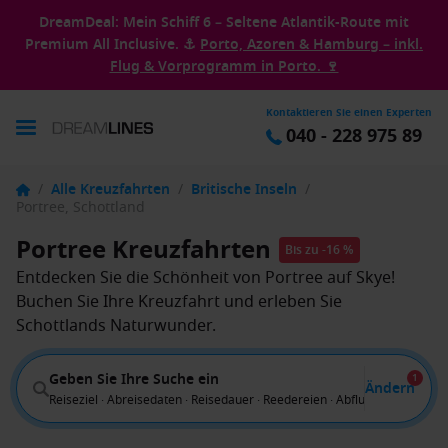
DreamDeal: Mein Schiff 6 – Seltene Atlantik-Route mit
Premium All Inclusive. ⚓
Porto, Azoren & Hamburg – inkl.
Flug & Vorprogramm in Porto. 🍷
Kontaktieren Sie einen Experten
040 - 228 975 89
/
Alle Kreuzfahrten
/
Britische Inseln
/
Portree, Schottland
Portree Kreuzfahrten
Bis zu -16 %
Entdecken Sie die Schönheit von Portree auf Skye!
Buchen Sie Ihre Kreuzfahrt und erleben Sie
Schottlands Naturwunder.
Geben Sie Ihre Suche ein
1
Ändern
Reiseziel · Abreisedaten · Reisedauer · Reedereien · Abflug von