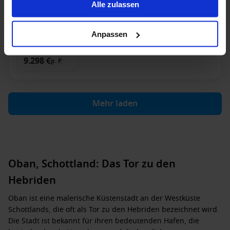
Alle zulassen
3 Juli 2027
14
Nächte
Keine alternativen
Anpassen
Suite
ab
9.298 €
p. P.
Mehr laden
Oban, Schottland: Das Tor zu den
Hebriden
Oban ist eine malerische Küstenstadt an der Westküste
Schottlands, die oft als Tor zu den Hebriden bezeichnet wird.
Die Stadt ist bekannt für ihren bedeutenden Hafen, die