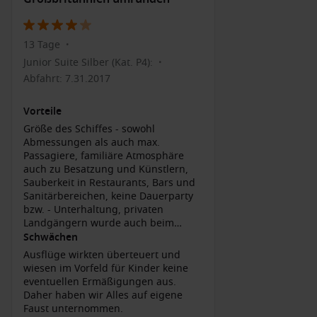
möglich, an einer Verkostung teilzunehmen – eine
Erfahrung, die Sie nicht verpassen sollten!
Fährverbindungen zu den Hebriden
: Nutzen Sie die
13 Tage
•
Gelegenheit, eine Fähre zu den nahegelegenen Inseln wie
Junior Suite Silber (Kat. P4):
•
Mull,
Iona
oder Staffa zu nehmen, um die beeindruckende
Abfahrt: 7.31.2017
Natur und die Tierwelt zu entdecken.
Stadtrundgang
: Erkunden Sie Obans charmante Straßen
Vorteile
mit ihren Geschäften, Cafés und Restaurants, wo Sie lokale
Größe des Schiffes - sowohl
Köstlichkeiten probieren können.
Abmessungen als auch max.
Passagiere, familiäre Atmosphäre
Strandoasen
: Entspannen Sie an den Stränden von Oban
auch zu Besatzung und Künstlern,
und genießen Sie eine ruhige Zeit in der Natur, mit
Sauberkeit in Restaurants, Bars und
Optionen für Wassersport und Spaziergänge entlang der
Sanitärbereichen, keine Dauerparty
Küste.
bzw. - Unterhaltung, privaten
Landgängern wurde auch beim
Tendern Zeitfenster zwischen
Naheliegende Häfen von Oban, Schottland
Schwächen
Ausflugsgästen angeboten
Ausflüge wirkten überteuert und
Eine Kreuzfahrt, die nach Oban führt, bietet auch die
wiesen im Vorfeld für Kinder keine
Möglichkeit, andere faszinierende Hafenstädte zu besuchen.
eventuellen Ermäßigungen aus.
Hier sind einige der häufigsten Anlaufstellen:
Daher haben wir Alles auf eigene
Faust unternommen.