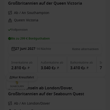
Großbritannien auf der Queen Victoria
Ab / An Southampton
Queen Victoria
Vollpension
Bis zu 299 € Bordguthaben
27 Juni 2027
14
Nächte
Keine alternativen
Innenkabine
ab
Außenkabine
ab
Balkonkabine
ab
Suite
a
2.810 €
3.040 €
3.410 €
7.120
p. P.
p. P.
p. P.
Nur Kreuzfahrt
Britische Inseln ab London/Dover,
Großbritannien auf der Seabourn Quest
Ab / An London/Dover