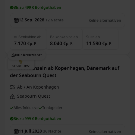
Bis zu 499 € Bordguthaben
12 Sep. 2028
12
Nächte
Keine alternativen
Außenkabine
ab
Balkonkabine
ab
Suite
ab
7.170 €
8.040 €
11.590 €
p. P.
p. P.
p. P.
Nur Kreuzfahrt
Britische Inseln ab Kopenhagen, Dänemark auf
der Seabourn Quest
Ab / An Kopenhagen
Seabourn Quest
Alles Inklusive
Trinkgelder
Bis zu 999 € Bordguthaben
11 Juli 2028
36
Nächte
Keine alternativen