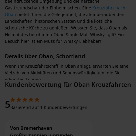
beeindruckende Umgebung und die herzliche
Gastfreundschaft der Einheimischen. Eine
Kreuzfahrt nach
Oban
bietet Ihnen die Gelegenheit, die atemberaubenden
Landschaften, historischen Stätten und die köstliche
schottische Küche zu genießen. Wussten Sie, dass Oban als
Heimat des berühmten Oban Single Malt Whiskys gilt? Ein
Besuch hier ist ein Muss für Whisky-Liebhaber!
Details über Oban, Schottland
Wenn Ihr Kreuzfahrtschiff in Oban anlegt, erwarten Sie eine
Vielzahl von Aktivitäten und Sehenswürdigkeiten, die Sie
erkunden können:
Kundenbewertung für Oban Kreuzfahrten
Besuch von McCaig’s Tower
: Dieses beeindruckende
Bauwerk, das den Blick auf die Stadt dominiert, bietet
5
atemberaubende Ausblicke auf Oban und die umgebende
Basierend auf 1 Kundenbewertungen
Küste. Ein perfekter Ort für Fotos!
Whisky-Touren
: Besuchen Sie die Oban Distillery, um die
Von Bremerhaven
Geschichte des Whiskybrauens zu erfahren und, wenn
Großbritannien umrunden