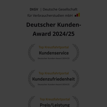
Beliebte Regionen bei Kreuzfahrten
Eine Kreuzfahrt nach Oban führt Sie durch einige der
faszinierendsten Regionen der Britischen Inseln. Hier sind
die bemerkenswerten Regionen:
Britische Inseln
: Diese Region bietet eine Fülle von
Geschichte und Kultur. Besuchen Sie historische Stätten,
dynamische Städte und die atemberaubende Küstenlinie.
Schottland
: Schottland ist berühmt für seine unberührte
Natur, die Schlösser und die Whisky-Destillerien. Erleben
Sie die Schönheit der Highlands und der Schottischen
Inseln.
England
: England bietet ein vielfältiges kulturelles Erbe,
von den quirligen Straßen Londons bis zu den sanften
Hügeln der Cotswolds.
Benelux
: Diese Region umfasst
Belgien
, Luxemburg und
die
Niederlande
und bietet eine Mischung aus
architektonischen Wundern und historischen Städten.