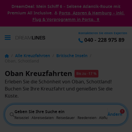
DreamDeal: Mein Schiff 6 – Seltene Atlantik-Route mit
Premium All Inclusive. ⚓
Porto, Azoren & Hamburg – inkl.
Flug & Vorprogramm in Porto. 🍷
Kontaktieren Sie einen Experten
040 - 228 975 89
/
Alle Kreuzfahrten
/
Britische Inseln
/
Oban, Schottland
Oban Kreuzfahrten
Bis zu -17 %
Erleben Sie die Schönheit von Oban, Schottland!
Buchen Sie Ihre Kreuzfahrt und genießen Sie die
Küste.
Geben Sie Ihre Suche ein
1
Ändern
Reiseziel · Abreisedaten · Reisedauer · Reedereien · Abflug von