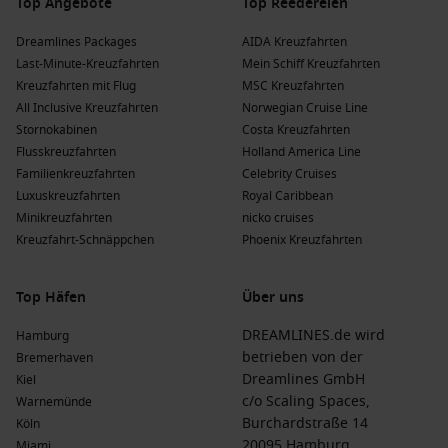
London/Dover
oder Greenock.
Top Angebote
Top Reedereien
Ponant
:
Le Laperouse
und
Le Champlain
bieten exklusive
Dreamlines Packages
AIDA Kreuzfahrten
Kreuzfahrten mit Fokus auf nachhaltige Reisen und
Last-Minute-Kreuzfahrten
Mein Schiff Kreuzfahrten
kulturelle Exkursionen. Abfahrten vielfach von Greenock
Kreuzfahrten mit Flug
MSC Kreuzfahrten
oder
Dublin
.
All Inclusive Kreuzfahrten
Norwegian Cruise Line
Azamara
Cruises
:
Azamara Quest
und
Azamara Journey
Stornokabinen
Costa Kreuzfahrten
zeichnen sich durch kleinere Schiffe und ein persönliches
Flusskreuzfahrten
Holland America Line
Ambiente aus. Abfahrten häufig von Leith oder
Familienkreuzfahrten
Celebrity Cruises
Kopenhagen
.
Luxuskreuzfahrten
Royal Caribbean
Minikreuzfahrten
nicko cruises
Hapag Lloyd
:
EUROPA
kombiniert abwechslungsreiche
Kreuzfahrt-Schnäppchen
Phoenix Kreuzfahrten
Routen mit einem erstklassigen Service- und
Gastronomiekonzept. Abfahrten meist von Hamburg,
Deutschland.
Top Häfen
Über uns
Vorteile eines Besuchs in Oban, Schottland zu
DREAMLINES.de wird
Hamburg
betrieben von der
Bremerhaven
verschiedenen Jahreszeiten
Dreamlines GmbH
Kiel
Ein Besuch in Oban kann zu jeder Jahreszeit eine besondere
c/o Scaling Spaces,
Warnemünde
Erfahrung sein. Hier die Vorteile der verschiedenen
Burchardstraße 14
Köln
Jahreszeiten:
20095 Hamburg
Miami