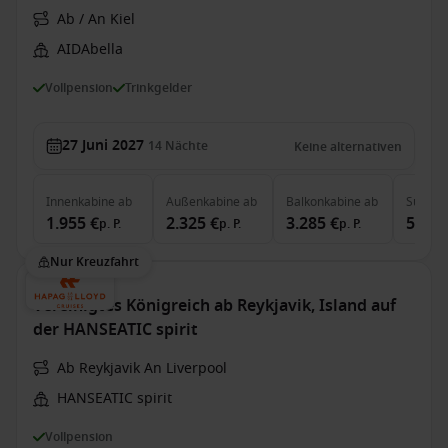
Ab / An Kiel
AIDAbella
Vollpension
Trinkgelder
27 Juni 2027
14
Nächte
Keine alternativen
Innenkabine
ab
Außenkabine
ab
Balkonkabine
ab
Suite
a
1.955 €
2.325 €
3.285 €
5.060
p. P.
p. P.
p. P.
Nur Kreuzfahrt
Vereinigtes Königreich ab Reykjavik, Island auf
der HANSEATIC spirit
Ab Reykjavik An Liverpool
HANSEATIC spirit
Vollpension