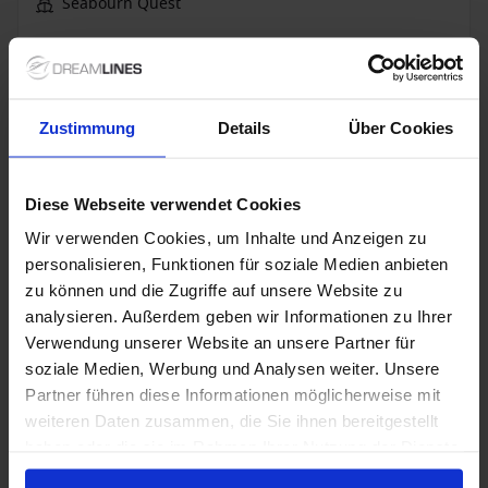
Seabourn Quest
Alles Inklusive
Trinkgelder
Bis zu 749 € Bordguthaben
Zustimmung
Details
Über Cookies
3 Juli 2027
28
Nächte
Keine alternativen
Suite
ab
Diese Webseite verwendet Cookies
16.998 €
p. P.
Wir verwenden Cookies, um Inhalte und Anzeigen zu
Nur Kreuzfahrt
personalisieren, Funktionen für soziale Medien anbieten
zu können und die Zugriffe auf unsere Website zu
Vereinigtes Königreich ab London/Dover,
analysieren. Außerdem geben wir Informationen zu Ihrer
Großbritannien auf der Seabourn Quest
Verwendung unserer Website an unsere Partner für
soziale Medien, Werbung und Analysen weiter. Unsere
Ab / An London/Dover
Partner führen diese Informationen möglicherweise mit
Seabourn Quest
weiteren Daten zusammen, die Sie ihnen bereitgestellt
haben oder die sie im Rahmen Ihrer Nutzung der Dienste
Alles Inklusive
Trinkgelder
gesammelt haben.
Bis zu 399 € Bordguthaben