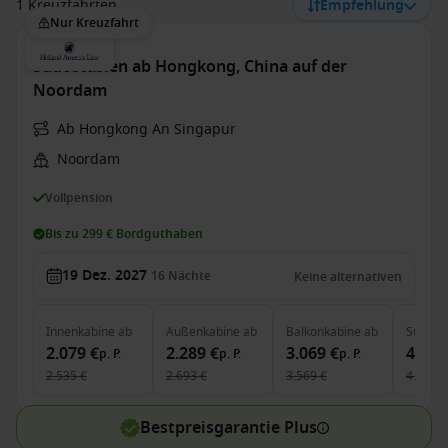
1 Kreuzfahrten
Empfehlung
Nur Kreuzfahrt
Südostasien ab Hongkong, China auf der
Noordam
Ab Hongkong An Singapur
Noordam
Vollpension
Bis zu 299 € Bordguthaben
19 Dez. 2027
16
Nächte
Keine alternativen
Innenkabine
ab
Außenkabine
ab
Balkonkabine
ab
Suite
a
2.079 €
2.289 €
3.069 €
4.469
p. P.
p. P.
p. P.
2.535 €
2.693 €
3.569 €
4.805 €
Bestpreisgarantie Plus