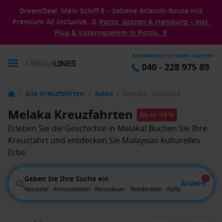
DreamDeal: Mein Schiff 6 – Seltene Atlantik-Route mit
Premium All Inclusive. ⚓
Porto, Azoren & Hamburg – inkl.
Flug & Vorprogramm in Porto. 🍷
Kontaktieren Sie einen Experten
040 - 228 975 89
/
Alle Kreuzfahrten
/
Asien
/
Melaka, Malaysia
Melaka Kreuzfahrten
Bis zu -18 %
Erleben Sie die Geschichte in Melaka! Buchen Sie Ihre
Kreuzfahrt und entdecken Sie Malaysias kulturelles
Erbe.
Geben Sie Ihre Suche ein
1
Ändern
Reiseziel · Abreisedaten · Reisedauer · Reedereien · Abflug von