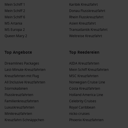
Neuseeland
zu erleben.
Mein Schiff 1
Karibik Kreuzfahrt
Mein Schiff 2
Donau Flusskreuzfahrt
Australien
: Ein kontinentales Land bekannt für seine
Mein Schiff 6
Rhein Flusskreuzfahrt
abwechslungsreiche Natur und reiche Kultur.
MS Artania
Asien Kreuzfahrt
Kreuzfahrten nach
Australien
ermöglichen den Urlaubern
MS Europa 2
Transatlantik Kreuzfahrt
den Zugang zu ikonischen Stätten wie Sydney und
Queen Mary 2
Weltreise Kreuzfahrt
Melbourne
.
Beliebte Reedereien und ihre Schiffe, die
Top Angebote
Top Reedereien
Melaka besuchen
Dreamlines Packages
AIDA Kreuzfahrten
Oceania Cruises
: Oceania Cruises hat eine Flotte von 8, von
Last-Minute-Kreuzfahrten
Mein Schiff Kreuzfahrten
denen 3 Melaka ansteuern. Die Schiffe
Riviera
und
Regatta
Kreuzfahrten mit Flug
MSC Kreuzfahrten
bieten eine exquisite Gastronomie und luxuriöse
All Inclusive Kreuzfahrten
Norwegian Cruise Line
Annehmlichkeiten; häufige Abfahrten erfolgen meist von
Stornokabinen
Costa Kreuzfahrten
Singapur oder
Bangkok
.
Flusskreuzfahrten
Holland America Line
Familienkreuzfahrten
Celebrity Cruises
Regent Seven Seas Cruises
: Regent Seven Seas Cruises hat
Luxuskreuzfahrten
Royal Caribbean
eine Flotte von 6, von denen 2 Melaka besuchen. Die
Minikreuzfahrten
nicko cruises
Schiffe
Seven Seas Navigator
und
Seven Seas Voyager
Kreuzfahrt-Schnäppchen
Phoenix Kreuzfahrten
bieten erstklassigen Service und luxuriöse Erlebnisse;