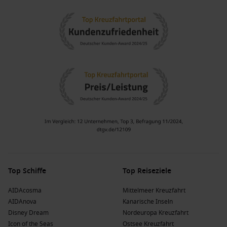
für seine kulturelle Vielfalt und seine atemberaubende
Landschaft bekannt ist.
Kreuzfahrten durch
Südostasien
bieten den Reisenden die
Möglichkeit, einige der aufregendsten Städte und
Naturschönheiten der Welt zu entdecken.
Sri Lanka
: Ein Inselstaat mit reicher Geschichte und
atemberaubenden Stränden.
Kreuzfahrten nach
Sri Lanka
erlauben es den Urlaubern,
die einzigartigen Sehenswürdigkeiten wie den Sigiriya-
Felsen und die Teeplantagen zu erkunden.
Indonesien
: Berühmt für seine tropischen Strände und
kulturellen Highlights.
Kreuzfahrten nach
Indonesien
führen Reisende zu
atemberaubenden Zielen, einschließlich
Bali
und
Komodo
.
Top Schiffe
Top Reiseziele
Australien und Neuseeland
: Diese Region begeistert mit
dramatischen Landschaften und einer einzigartigen
AIDAcosma
Mittelmeer Kreuzfahrt
Tierwelt.
AIDAnova
Kanarische Inseln
Kreuzfahrten hier bieten die Möglichkeit, die
Disney Dream
Nordeuropa Kreuzfahrt
beeindruckenden
Great Barrier Reef
und die Fjorde von
Icon of the Seas
Ostsee Kreuzfahrt