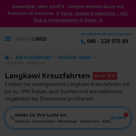
DreamDeal: Mein Schiff 6 – Seltene Atlantik-Route mit
Premium All Inclusive. ⚓
Porto, Azoren & Hamburg – inkl.
Flug & Vorprogramm in Porto. 🍷
Kontaktieren Sie einen Experten
040 - 228 975 89
/
Alle Kreuzfahrten
/
Indischer Ozean
/
Langkawi, Malaysia
Langkawi Kreuzfahrten
Bis zu -39 %
Erleben Sie unvergessliche Langkawi Kreuzfahrten mit
bis zu -39% Rabatt. Jetzt buchen und von exklusiven
Angeboten bei Dreamlines profitieren!
Geben Sie Ihre Suche ein
1
Ändern
Reiseziel · Abreisedaten · Reisedauer · Reedereien · Abflug von