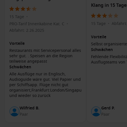
Klang in 15 Tag
Wassersport
: Versuchen Sie Jet-Ski fahren, Parasailing
oder Schnorcheln in den Gewässern rund um Langkawi.
15 Tage
•
Erkunden Sie den Kilim Karst Geoforest Park
:
15 Tage
Abfahrt
PRO-Tarif Innenkabine Kat. C
•
•
Unternehmen Sie eine Bootstour durch die Mangroven
Abfahrt: 2.26.2025
und entdecken Sie die reichhaltige Tierwelt, einschließlich
Vorteile
Makaken, Adler und viele weitere Arten.
Vorteile
Selbst organisiert
Kultur und Tradition
: Besuchen Sie lokale Märkte und
Schwächen
Restaurants mit Servicepersonal alles
Handwerksbetriebe, um originale malaysische Produkte
sehr gut. . Speisen an die Region
Fehlende Flexibilit
und Souvenirs zu erkunden.
teilweise angepasst
Ausflugteams von 
Schwächen
Häfen, die Sie möglicherweise vor oder nach
Alle Ausflüge nur in Englisch,
Audioguide wäre gut. Viel Papier und
Langkawi besuchen
per Schiffsapp. Flüge nicht gut
organisiert,Frankfurt:London/Singapur
Singapur
, Singapur
: Eine pulsierende Stadt, die für ihre
und wieder so zurück
moderne Architektur und kulturelle Vielfalt bekannt ist.
Top-Aktivitäten: Besuchen Sie die Gardens by the Bay und
Wilfried B.
Gerd P.
das
Marina
Bay Sands.
Paar
Paar
Port Klang
, Kuala Lumpur,
Malaysia
: Der
Hauptanlaufpunkt für die Hauptstadt Kuala Lumpur.