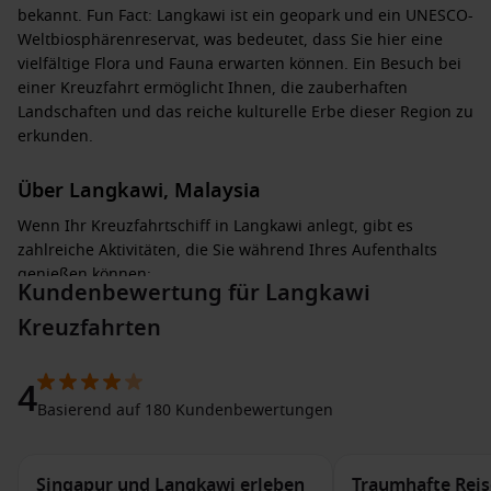
bekannt. Fun Fact: Langkawi ist ein geopark und ein UNESCO-
Weltbiosphärenreservat, was bedeutet, dass Sie hier eine
vielfältige Flora und Fauna erwarten können. Ein Besuch bei
einer Kreuzfahrt ermöglicht Ihnen, die zauberhaften
Landschaften und das reiche kulturelle Erbe dieser Region zu
erkunden.
Über Langkawi, Malaysia
Wenn Ihr Kreuzfahrtschiff in Langkawi anlegt, gibt es
zahlreiche Aktivitäten, die Sie während Ihres Aufenthalts
genießen können:
Kundenbewertung für Langkawi
Kreuzfahrten
Besuch des Langkawi Sky Bridge
: Genießen Sie einen
atemberaubenden Blick auf die umliegenden Inseln und
die malaysische Küste, während Sie über diese
4
beeindruckende Hängebrücke schlendern.
Basierend auf 180 Kundenbewertungen
Entspannung an den Stränden
: Die Strände von Langkawi,
wie Pantai Cenang und Tanjung Rhu, sind ideal, um die
Sonne zu genießen und im klaren Wasser zu schwimmen.
Singapur und Langkawi erleben
Traumhafte Reis