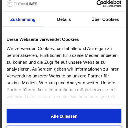
Mein Schiff 6
Alles Inklusive
Trinkgelder
Zustimmung
Details
Über Cookies
1 Dez. 2027
13
Nächte
Keine alternativen
Diese Webseite verwendet Cookies
Innenkabine
ab
Außenkabine
ab
Balkonkabine
ab
Suite
a
Wir verwenden Cookies, um Inhalte und Anzeigen zu
1.549 €
1.699 €
1.949 €
4.799
p. P.
p. P.
p. P.
personalisieren, Funktionen für soziale Medien anbieten
zu können und die Zugriffe auf unsere Website zu
Nur Kreuzfahrt
analysieren. Außerdem geben wir Informationen zu Ihrer
Verwendung unserer Website an unsere Partner für
Transpazifik ab San Pedro, Los Angeles, USA auf
soziale Medien, Werbung und Analysen weiter. Unsere
der Coral Princess
Partner führen diese Informationen möglicherweise mit
Ab Los Angeles An Vancouver
weiteren Daten zusammen, die Sie ihnen bereitgestellt
Coral Princess
haben oder die sie im Rahmen Ihrer Nutzung der Dienste
gesammelt haben.
Vollpension
Alle zulassen
Bis zu 1499 € Bordguthaben