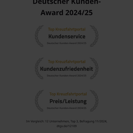
Südostasien
: Diese Region bietet eine faszinierende
Mischung aus einer Vielzahl von Kulturen, köstlichen
Speisen und traumhaft schönen Landschaften.
Kreuzfahrten in
Südostasien
ermöglichen
Entdeckungsreisen durch verschiedene Länder und deren
einzigartige Traditionen.
Sri Lanka
: Bekannt für seine alte Kultur, beeindruckenden
Strände und Nationalparks.
Kreuzfahrten nach
Sri Lanka
laden dazu ein, die
Farbenpracht und Geschichte dieser bezaubernden Insel
zu entdecken.
Indischer Ozean
: Eine Region voller tropischer Inseln und
atemberaubender Strände.
Kreuzfahrten im Indischen Ozean versprechen eine
Mischung aus Entspannung und Abenteuer mit
zahlreichen Inselzielen.
Afrika
: Ein Kontinent von außergewöhnlicher Vielfalt und
Tradition.