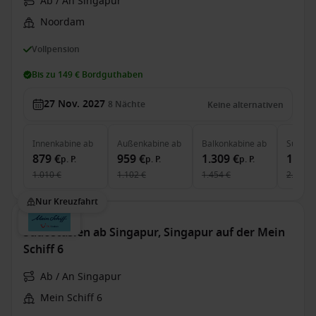
Ab / An Singapur
Noordam
Vollpension
Bis zu 149 € Bordguthaben
27 Nov. 2027
8
Nächte
Keine alternativen
Innenkabine
ab
Außenkabine
ab
Balkonkabine
ab
Suite
a
879 €
959 €
1.309 €
1.739
p. P.
p. P.
p. P.
1.010 €
1.102 €
1.454 €
2.288 €
Nur Kreuzfahrt
Südostasien ab Singapur, Singapur auf der Mein
Schiff 6
Ab / An Singapur
Mein Schiff 6