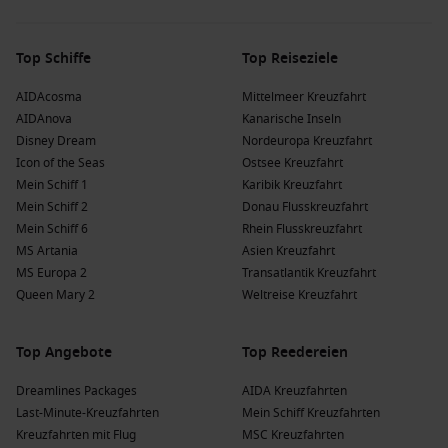
Kreuzfahrten nach
Afrika
ermöglichen es den Reisenden,
das reiche kulturelle Erbe und beeindruckende
Landschaften zu erleben.
Top Schiffe
Top Reiseziele
Indonesien
: Berühmt für seine vielen tropischen Inseln
und die vielfältige kulturelle Geschichte.
AIDAcosma
Mittelmeer Kreuzfahrt
Kreuzfahrten nach
Indonesien
laden dazu ein, die schönen
AIDAnova
Kanarische Inseln
Strände und das reiche Kulturerbe zu erkunden.
Disney Dream
Nordeuropa Kreuzfahrt
Icon of the Seas
Ostsee Kreuzfahrt
Mein Schiff 1
Karibik Kreuzfahrt
Beliebte Reedereien und ihre Schiffe, die
Mein Schiff 2
Donau Flusskreuzfahrt
Langkawi besuchen
Mein Schiff 6
Rhein Flusskreuzfahrt
TUI Cruises – Mein Schiff
: TUI hat eine Flotte von 9, von
MS Artania
Asien Kreuzfahrt
denen 1 Langkawi ansteuert. Das Schiff
Mein Schiff 6
MS Europa 2
Transatlantik Kreuzfahrt
bietet eine hervorragende Ausstattung und ein
Queen Mary 2
Weltreise Kreuzfahrt
abwechslungsreiches Freizeitangebot; häufige Abfahrten
erfolgen meist von Singapur oder
Antalya
.
Top Angebote
Top Reedereien
AIDA Kreuzfahrten
: AIDA hat eine Flotte von 11, von denen
1 Langkawi ansteuert. Das Schiff
AIDAstella
ist für seine
Dreamlines Packages
AIDA Kreuzfahrten
Familienfreundlichkeit und hervorragende Gastronomie
Last-Minute-Kreuzfahrten
Mein Schiff Kreuzfahrten
bekannt; häufige Abfahrten erfolgen meist von
Tokio
oder
Kreuzfahrten mit Flug
MSC Kreuzfahrten