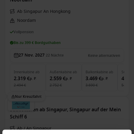
Noordam
Ab Singapur An Hongkong
Noordam
Vollpension
Bis zu 399 € Bordguthaben
27 Nov. 2027
22
Nächte
Keine alternativen
Innenkabine
ab
Außenkabine
ab
Balkonkabine
ab
Suite
a
2.319 €
2.559 €
3.469 €
4.289
p. P.
p. P.
p. P.
2.494 €
2.752 €
3.690 €
5.106 €
Nur Kreuzfahrt
Südostasien ab Singapur, Singapur auf der Mein
Schiff 6
Ab / An Singapur