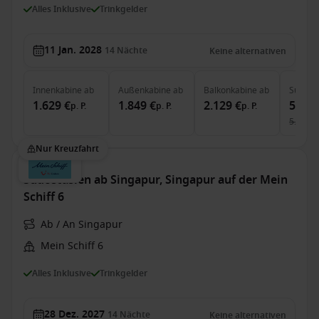
Alles Inklusive
Trinkgelder
11 Jan. 2028
14
Nächte
Keine alternativen
Innenkabine
ab
Außenkabine
ab
Balkonkabine
ab
Suite
a
1.629 €
1.849 €
2.129 €
5.199
p. P.
p. P.
p. P.
5.305 €
Nur Kreuzfahrt
Südostasien ab Singapur, Singapur auf der Mein
Schiff 6
Ab / An Singapur
Mein Schiff 6
Alles Inklusive
Trinkgelder
28 Dez. 2027
14
Nächte
Keine alternativen