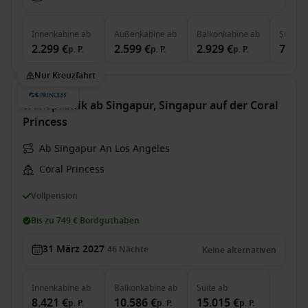
Innenkabine
ab
Außenkabine
ab
Balkonkabine
ab
Suite
a
2.299 €
2.599 €
2.929 €
7.749
p. P.
p. P.
p. P.
Nur Kreuzfahrt
Transpazifik ab Singapur, Singapur auf der Coral
Princess
Ab Singapur An Los Angeles
Coral Princess
Vollpension
Bis zu 749 € Bordguthaben
31 März 2027
46
Nächte
Keine alternativen
Innenkabine
ab
Balkonkabine
ab
Suite
ab
8.421 €
10.586 €
15.015 €
p. P.
p. P.
p. P.