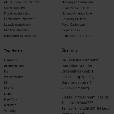
Singapur.
All Inclusive Kreuzfahrten
Norwegian Cruise Line
Stornokabinen
Costa Kreuzfahrten
Princess Cruises
: Princess hat eine Flotte von 17, von
Flusskreuzfahrten
Holland America Line
denen 2 Langkawi ansteuern. Die Schiffe
Diamond Princess
Familienkreuzfahrten
Celebrity Cruises
und
Royal Princess
bieten ein luxuriöses Kreuzfahrt-
Luxuskreuzfahrten
Royal Caribbean
Erlebnis und vielfältige Bordunterhaltung; häufige
Minikreuzfahrten
nicko cruises
Abfahrten erfolgen meist von Singapur oder Tokio.
Kreuzfahrt-Schnäppchen
Phoenix Kreuzfahrten
nicko cruises
: nicko hat eine Flotte von 17, von denen 1
Langkawi ansteuert. Das Schiff
VASCO DA GAMA
bietet eine
Top Häfen
Über uns
entspannte Atmosphäre und ist bekannt für seine
liebevolle Betreuung; häufige Abfahrten erfolgen meist
DREAMLINES.de wird
Hamburg
von
Hamburg
oder
Sydney, Australien
.
betrieben von der
Bremerhaven
Phoenix Kreuzfahrten
: Phoenix hat eine Flotte von 32, von
Dreamlines GmbH
Kiel
denen 3 Langkawi ansteuern. Die Schiffe
Amera
und
c/o Scaling Spaces,
Warnemünde
Artania
sind ideal für leidenschaftliche Entdecker und
Burchardstraße 14
Köln
bieten eine herzliche Atmosphäre; häufige Abfahrten
20095 Hamburg
Miami
erfolgen meist von Hamburg oder
Hongkong
.
Dubai
E-Mail:
info@dreamlines.de
New York
Tel.:
040-87406777
Die Vorteile einer Kreuzfahrt nach Langkawi,
Nordkap
Tel: 0049 40 209 331 84 (aus
Venedig
Malaysia zu verschiedenen Zeiten des Jahres