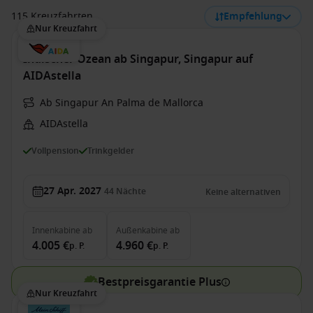
115 Kreuzfahrten
Empfehlung
Nur Kreuzfahrt
Indischer Ozean ab Singapur, Singapur auf
AIDAstella
Ab Singapur An Palma de Mallorca
AIDAstella
Vollpension
Trinkgelder
27 Apr. 2027
44
Nächte
Keine alternativen
Innenkabine
ab
Außenkabine
ab
4.005 €
4.960 €
p. P.
p. P.
Bestpreisgarantie Plus
Nur Kreuzfahrt