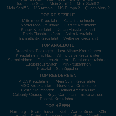
ihre Highlights
Icon of the Seas
Mein Schiff 1
Mein Schiff 2
Mein Schiff 6
MS Artania
MS Europa 2
Queen Mary 2
Besuchen Sie während Ihrer Kreuzfahrt einige der
beeindruckendsten Häfen Malaysias:
TOP REISEZIELE
Mittelmeer Kreuzfahrt
Kanarische Inseln
Port Kelang
:
Als Hauptanlaufstelle für Kuala Lumpur ist
Nordeuropa Kreuzfahrt
Ostsee Kreuzfahrt
Port Kelang ideal, um die Hauptstadt Malaysias mit ihren
Karibik Kreuzfahrt
Donau Flusskreuzfahrt
ikonischen Sehenswürdigkeiten wie den Petronas Twin Towers
Rhein Flusskreuzfahrt
Asien Kreuzfahrt
zu besuchen. Nutzen Sie den Tag, um die Stadt zu erkunden
Transatlantik Kreuzfahrt
Weltreise Kreuzfahrt
oder machen Sie einen Abstecher zu den Batu-Höhlen, einer
TOP ANGEBOTE
beeindruckenden Tempelanlage in den Felsen.
Dreamlines Packages
Last-Minute-Kreuzfahrten
Kreuzfahrten mit Flug
All Inclusive Kreuzfahrten
Penang
:
Weltbekannt für ihre kulinarischen Köstlichkeiten,
Stornokabinen
Flusskreuzfahrten
Familienkreuzfahrten
bietet Penang nicht nur exzellentes Essen, sondern auch eine
Luxuskreuzfahrten
Minikreuzfahrten
reichhaltige Kultur und Geschichte. Probieren Sie lokale
Kreuzfahrt-Schnäppchen
Delikatessen, besuchen Sie den berühmten Street Art Trail in
TOP REEDEREIEN
Georgetown
und erkunden Sie den Kek Lok Si Tempel, einen
AIDA Kreuzfahrten
Mein Schiff Kreuzfahrten
der größten buddhistischen Tempel Malasysias.
MSC Kreuzfahrten
Norwegian Cruise Line
Langkawi
:
Diese traumhafte Insel ist bekannt für ihre
Costa Kreuzfahrten
Holland America Line
atemberaubenden Strände und die herrliche Natur. Bieten Sie
Celebrity Cruises
Royal Caribbean
nicko cruises
Phoenix Kreuzfahrten
sich eine Seilbahnfahrt zum Gunung Mat Cincang für einen
spektakulären Blick auf die Umgebung und genießen Sie
TOP HÄFEN
entspannende Stunden an einem der vielen feinen Strände.
Hamburg
Bremerhaven
Kiel
Warnemünde
Köln
Miami
Dubai
New York
Nordkap
Venedig