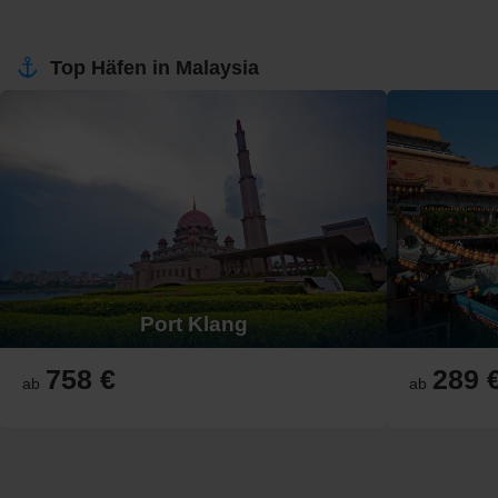
Top Häfen in Malaysia
Port Klang
758 €
289 
ab
ab