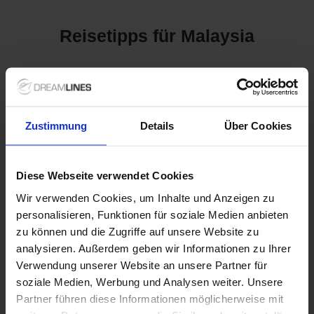
Reisetipps für Malaysia
Kreuzfahrten nach Malaysia:
Ein tropisches Paradies
Zustimmung
Details
Über Cookies
entdecken
Malaysia, ein faszinierendes Land in Südostasien, begeistert
Diese Webseite verwendet Cookies
mit seiner einzigartigen Mischung aus kulturellen Einflüssen,
atemberaubenden Landschaften und einer reichen Tierwelt.
Wir verwenden Cookies, um Inhalte und Anzeigen zu
Bei einer Kreuzfahrt nach Malaysia erleben Sie nicht nur
personalisieren, Funktionen für soziale Medien anbieten
beeindruckende Küsten, sondern auch historische Stätten und
zu können und die Zugriffe auf unsere Website zu
pulsierende Städte. Wussten Sie, dass Malaysia über die
analysieren. Außerdem geben wir Informationen zu Ihrer
größte Fläche an Regenwald in Südostasien verfügt und
Verwendung unserer Website an unsere Partner für
Heimat einer Vielzahl seltener Arten ist, darunter der
Malaiische Tiger? Eine Kreuzfahrt ist die perfekte Möglichkeit,
soziale Medien, Werbung und Analysen weiter. Unsere
diese wunderbare Region in Ruhe zu erkunden und die Vielfalt
Partner führen diese Informationen möglicherweise mit
der malaysischen Kultur zu genießen.