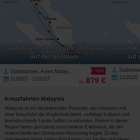
Südostasien ab Singapur, Singapur
Südostasi
auf der Noordam
auf 
Südostasien, Asien,Malaysia,Thailand,Singapur
-13%
12/2026
879 €
11/2027 - 12/2027
ab
Kreuzfahrten Malaysia
Malaysia ist ein faszinierendes Reiseziel, das Urlaubern mit
einer Kreuzfahrt die Möglichkeit bietet, vielfältige Kulturen und
beeindruckende Landschaften zu erkunden. Reisen in dieser
Region bieten ganzjährig verschiedene Erlebnisse, die den
unterschiedlichen Klimazonen Rechnung tragen. Zu den
beliebtesten Häfen zählen Port Kelang, wo Sie den prächtigen