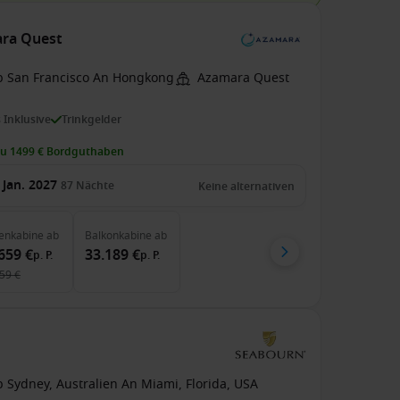
ara Quest
b San Francisco An Hongkong
Azamara Quest
s Inklusive
Trinkgelder
zu 1499 € Bordguthaben
 Jan. 2027
87
Nächte
Keine alternativen
enkabine
ab
Balkonkabine
ab
659 €
33.189 €
p. P.
p. P.
59 €
 Sydney, Australien An Miami, Florida, USA