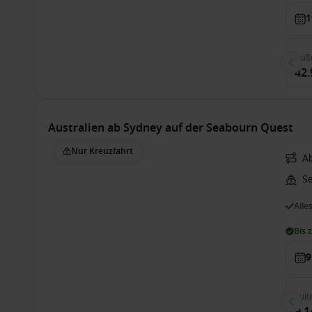
1
Auß
42.
Australien ab Sydney auf der Seabourn Quest
Nur Kreuzfahrt
Ab
S
Alle
Bis 
9
Suit