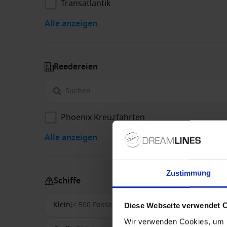
Transatlantik
Alle anzeigen
Reedereien
Phoenix Kreuzfahrten
Alle anzeigen
Zustimmung
Schiffe
Klein
(< 500 Passagiere)
Mittel
(500-1500)
Diese Webseite verwendet 
Wir verwenden Cookies, um I