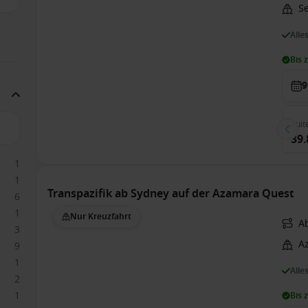
S
Alle
Bis 
9
Suit
39.
1
1
Transpazifik ab Sydney auf der Azamara Quest
6
1
Nur Kreuzfahrt
A
3
A
9
1
Alle
2
1
Bis 