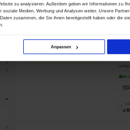
7.1
Website zu analysieren. Außerdem geben wir Informationen zu I
7.80
r soziale Medien, Werbung und Analysen weiter. Unsere Partner
 Daten zusammen, die Sie ihnen bereitgestellt haben oder die s
n.
Australien ab Singapur, Singapur auf der Silver
2
3
Nur Kreuzfahrt
A
Anpassen
1
S
4
Sonderpreise mit bis zu 40% Ermäßigung
3
Alle
2
Bis 
2
Suit
9.6
1