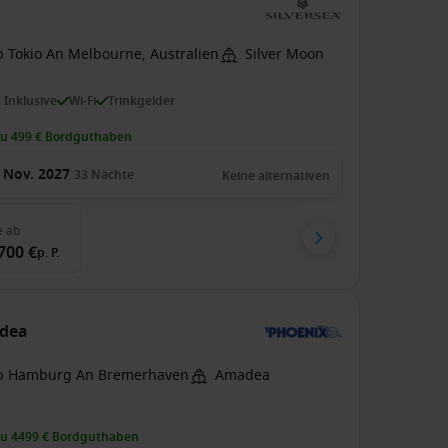
b Tokio An Melbourne, Australien
Silver Moon
s Inklusive
Wi-Fi
Trinkgelder
zu 499 € Bordguthaben
 Nov. 2027
33
Nächte
Keine alternativen
e
ab
700 €
p. P.
adea
b Hamburg An Bremerhaven
Amadea
zu 4499 € Bordguthaben