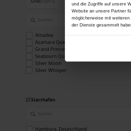
Groß
(1501+)
und die Zugriffe auf unsere 
Website an unsere Partner fü
möglicherweise mit weiteren
der Dienste gesammelt habe
Amadea
Azamara Quest
Grand Princess
Seabourn Quest
Silver Moon
Silver Whisper
Starthafen
Hamburg, Deutschland