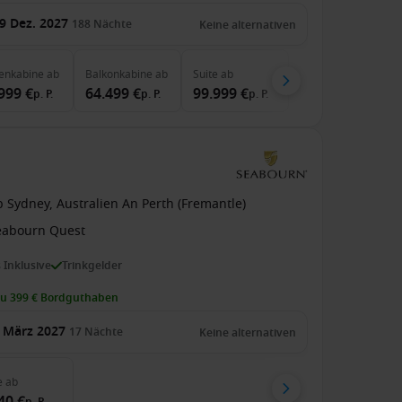
9 Dez. 2027
188
Nächte
Keine alternativen
enkabine
ab
Balkonkabine
ab
Suite
ab
999 €
64.499 €
99.999 €
p. P.
p. P.
p. P.
 Sydney, Australien An Perth (Fremantle)
eabourn Quest
s Inklusive
Trinkgelder
zu 399 € Bordguthaben
 März 2027
17
Nächte
Keine alternativen
e
ab