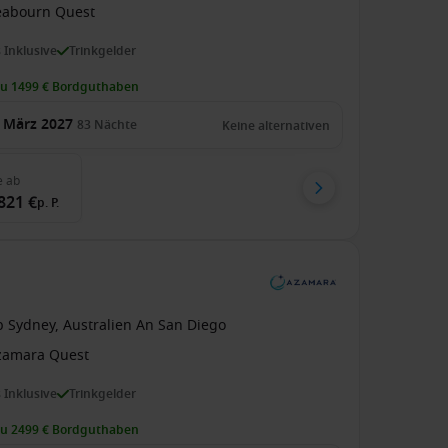
eabourn Quest
s Inklusive
Trinkgelder
zu 1499 € Bordguthaben
 März 2027
83
Nächte
Keine alternativen
e
ab
821 €
p. P.
b Sydney, Australien An San Diego
zamara Quest
s Inklusive
Trinkgelder
zu 2499 € Bordguthaben