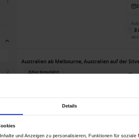
1
2
Auß
29.
30.1
Australien ab Melbourne, Australien auf der Sil
2
Nur Kreuzfahrt
A
S
Sonderpreise mit bis zu 40% Ermäßigung
Alle
Details
Bis 
1
Cookies
nhalte und Anzeigen zu personalisieren, Funktionen für soziale
Suit