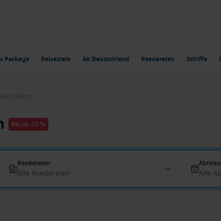
s Package
Reiseziele
Ab Deutschland
Reedereien
Schiffe
Australien
n
Bis zu -13 %
Reedereien
Abreis
Alle Reedereien
Alle A