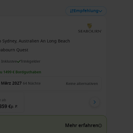
Empfehlung
b Sydney, Australien An Long Beach
eabourn Quest
s Inklusive
Trinkgelder
zu 1499 € Bordguthaben
 März 2027
64
Nächte
Keine alternativen
e
ab
359 €
p. P.
Mehr erfahren