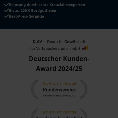
portugiesische Küche in der Hauptstadt Portugals.
Beratung durch echte Kreuzfahrtexperten
Buenos Aires
, Argentina
: Erleben Sie das Tango-Fieber
Bis zu 200 € Bordguthaben
und die köstliche Küche in dieser pulsierenden
Best-Preis-Garantie
Hauptstadt, die für ihre vielfältige Kultur bekannt ist.
Salvador,
Brasilien
: Diese historische Stadt gilt als Wiege
der brasilianischen Kultur und ist berühmt für ihre
kolonialen Gebäude und das lebendige kulturelle Erbe.
Beliebte Regionen, die Kreuzfahrten nach Sao
Filipe besuchen
Eine Kreuzfahrt nach Sao Filipe führt häufig durch
verschiedene aufregende Regionen:
Kanarische Inseln
: Diese Vulkaninseln sind für ihre
landschaftliche Schönheit, Strände und ganzjährig mildes
Klima bekannt. Ideal für Entspannung und Abenteuer.
Brasilien
: Ein kulturell reichhaltiges Land, das von den
Amazonen bis zu den Stränden der Copacabana eine
Vielzahl an Erlebnissen bietet.