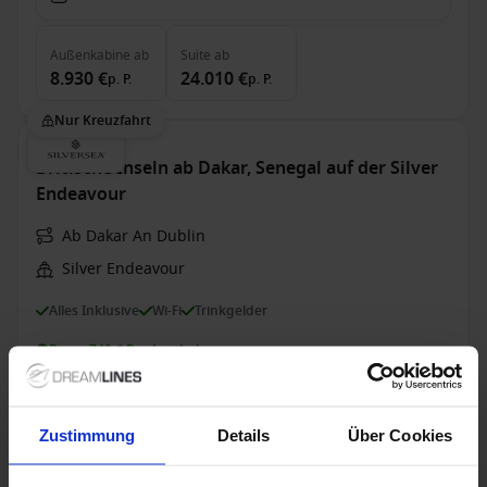
Außenkabine
ab
Suite
ab
8.930 €
24.010 €
p. P.
p. P.
Nur Kreuzfahrt
Britische Inseln ab Dakar, Senegal auf der Silver
Endeavour
Ab Dakar An Dublin
Silver Endeavour
Alles Inklusive
Wi-Fi
Trinkgelder
Bis zu 749 € Bordguthaben
17 Apr. 2027
26
Nächte
Keine alternativen
Zustimmung
Details
Über Cookies
Suite
ab
19.400 €
p. P.