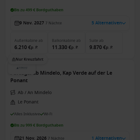
Bis zu 499 € Bordguthaben
9 Nov. 2027
5 Alternativen
7
Nächte
Außenkabine
ab
Balkonkabine
ab
Suite
ab
6.210 €
11.330 €
9.870 €
p. P.
p. P.
p. P.
Nur Kreuzfahrt
Portugal ab Mindelo, Kap Verde auf der Le
Ponant
Ab / An Mindelo
Le Ponant
Alles Inklusive
Wi-Fi
Bis zu 999 € Bordguthaben
21 Nov. 2026
1 Alternativen
7
Nächte