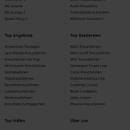
fährt. Abfahrten finden normalerweise von Hamburg,
MS Artania
Asien Kreuzfahrt
Deutschland statt.
MS Europa 2
Transatlantik Kreuzfahrt
Queen Mary 2
Weltreise Kreuzfahrt
Ponant
: Mit einer Flotte von 13 Schiffen bietet Ponant 1
Schiff,
Le Ponant
, an, das nach Sao Filipe fährt, meist von
Mindelo.
Top Angebote
Top Reedereien
Oceania Cruises
: Diese Reederei hat 8 Schiffe, von denen 5
Dreamlines Packages
AIDA Kreuzfahrten
nach Sao Filipe fahren, darunter
Sirena
und
Marina
,
Last-Minute-Kreuzfahrten
Mein Schiff Kreuzfahrten
hauptsächlich ab
Miami, Florida
, USA.
Kreuzfahrten mit Flug
MSC Kreuzfahrten
Regent Seven Seas Cruises
: Mit 6 Schiffen und 2, die nach
All Inclusive Kreuzfahrten
Norwegian Cruise Line
Sao Filipe fahren, sind
Seven Seas Grandeur
und
Seven
Stornokabinen
Costa Kreuzfahrten
Seas Splendor
die Favoriten, ab Miami,
Florida
, USA oder
Flusskreuzfahrten
Holland America Line
Galveston
.
Familienkreuzfahrten
Celebrity Cruises
Luxuskreuzfahrten
Royal Caribbean
Vorteile eines Besuchs von Sao Filipe, Fogo
Minikreuzfahrten
nicko cruises
Kreuzfahrt-Schnäppchen
Phoenix Kreuzfahrten
Island, Kap Verde zu verschiedenen
Jahreszeiten
Top Häfen
Über uns
Frühling
(
März
,
April
,
Mai
)
: Temperaturen von 22 °C bis 27
°C; ideal für Erkundungstouren in der Natur und den