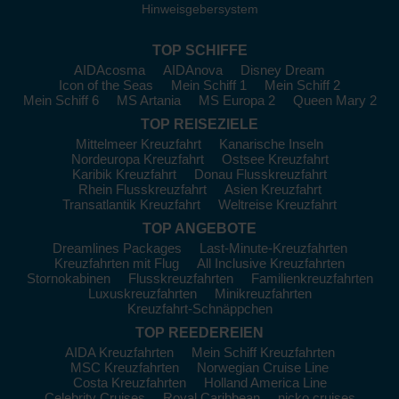
Hinweisgebersystem
Handwerkskunst und einzigartige Souvenirs zu entdecken.
Rio Negro:
Berühmt für seine malerische
TOP SCHIFFE
Dschungellandschaft und hervorragende Möglichkeiten für
AIDAcosma
AIDAnova
Disney Dream
Naturbeobachtungen. Nutzen Sie die Gelegenheit zu
Icon of the Seas
Mein Schiff 1
Mein Schiff 2
Bootsfahrten in den Nebenflüssen und erleben Sie die
Mein Schiff 6
MS Artania
MS Europa 2
Queen Mary 2
atemberaubende Artenvielfalt.
TOP REISEZIELE
Novo Airão:
Dieses charmante Dorf ist bekannt für seine
Mittelmeer Kreuzfahrt
Kanarische Inseln
unberührte Natur und ist ein beliebter Ausgangspunkt, um den
Nordeuropa Kreuzfahrt
Ostsee Kreuzfahrt
Anavilhanas-Archipel zu besuchen. Hier können Sie
Karibik Kreuzfahrt
Donau Flusskreuzfahrt
Wanderungen im Regenwald unternehmen und die
Rhein Flusskreuzfahrt
Asien Kreuzfahrt
einheimische Flora und Fauna bestaunen.
Transatlantik Kreuzfahrt
Weltreise Kreuzfahrt
TOP ANGEBOTE
Lago Janauari:
Dieses Naturreservat bietet unglaublich
schöne Landschaften. Besuchen Sie die schwimmenden
Dreamlines Packages
Last-Minute-Kreuzfahrten
Kreuzfahrten mit Flug
All Inclusive Kreuzfahrten
Märkte und sehen Sie die unglaublichen Wasserpflanzen im
Stornokabinen
Flusskreuzfahrten
Familienkreuzfahrten
Glassklares Wasser, während Sie die unberührte Natur
Luxuskreuzfahrten
Minikreuzfahrten
genießen.
Kreuzfahrt-Schnäppchen
Rio Ariau:
Hier können Sie in die faszinierende Welt der
TOP REEDEREIEN
einheimischen Stämme eintauchen. Erleben Sie Führungen,
AIDA Kreuzfahrten
Mein Schiff Kreuzfahrten
die Ihnen Einblicke in die Lebensweise der Ureinwohner und
MSC Kreuzfahrten
Norwegian Cruise Line
ihre Traditionen geben, während Sie in einer der Kupfer-
Costa Kreuzfahrten
Holland America Line
Paläste übernachten.
Celebrity Cruises
Royal Caribbean
nicko cruises