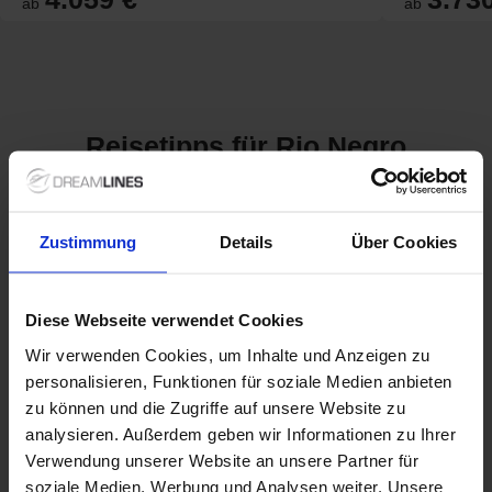
ab
ab
Reisetipps für Rio Negro
Kreuzfahrten auf dem Rio
Zustimmung
Details
Über Cookies
Negro: Ein Abenteuer im
Herzen des
Amazonas
Diese Webseite verwendet Cookies
Der Rio Negro, einer der bedeutendsten Zuflüsse des
Wir verwenden Cookies, um Inhalte und Anzeigen zu
Amazonas, fasziniert mit seinen tiefen, dunklen Gewässern
personalisieren, Funktionen für soziale Medien anbieten
und der üppigen, vielfältigen Natur, die ihn umgibt. Eine
zu können und die Zugriffe auf unsere Website zu
Kreuzfahrt auf dem Rio Negro ist eine einzigartige
analysieren. Außerdem geben wir Informationen zu Ihrer
Gelegenheit, die beeindruckende Tierwelt zu entdecken,
Verwendung unserer Website an unsere Partner für
atemberaubende Landschaften zu genießen und die Kulturen
der indigenen Völker kennenzulernen. Wussten Sie, dass der
soziale Medien, Werbung und Analysen weiter. Unsere