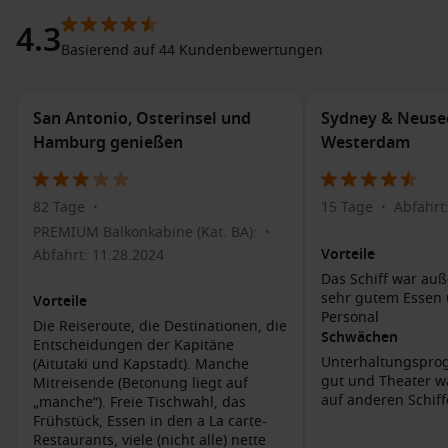
Nationalmuseum, das einzigartige Ausstellungen zur
4.3
Māori-Kultur und Naturgeschichte bietet.
Basierend auf 44 Kundenbewertungen
Erforschen Sie den
Wellington Botanic Garden
: Ein
wunderschöner Garten, ideal für entspannende
Spaziergänge und um die vielfältige Flora zu bewundern.
San Antonio, Osterinsel und
Sydney & Neuse
Hamburg genießen
Westerdam
Genießen Sie die Atmosphäre der
Cuba Street
: Berühmt
für ihre Boutiquen, Cafés und Straßenkunst, ist diese
Straße das Herz der kreativen Gemeinschaft von
82 Tage
15 Tage
Abfahrt
Wellington.
•
•
PREMIUM Balkonkabine (Kat. BA):
•
Erleben Sie eine
Fahrt mit der Wellington Cable Car
:
Vorteile
Abfahrt: 11.28.2024
Genießen Sie die atemberaubende Aussicht auf die Stadt
Das Schiff war au
und die Umgebung von der Seilbahn, die Sie zum Kelburn
sehr gutem Essen 
Vorteile
Park führt.
Personal
Die Reiseroute, die Destinationen, die
Besuchen Sie das
Wellington Zoo
: Eine großartige
Schwächen
Entscheidungen der Kapitäne
Gelegenheit, lokale und exotische Tiere zu sehen und
Unterhaltungspro
(Aitutaki und Kapstadt). Manche
mehr über den Naturschutz zu erfahren.
gut und Theater wa
Mitreisende (Betonung liegt auf
auf anderen Schif
„manche“). Freie Tischwahl, das
Frühstück, Essen in den a La carte-
Benachbarte Häfen
Restaurants, viele (nicht alle) nette