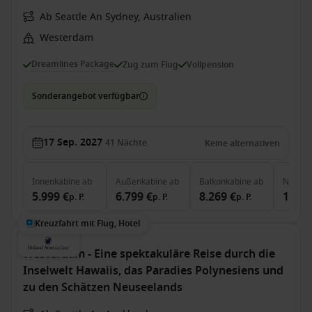
Ab Seattle An Sydney, Australien
Westerdam
Dreamlines Package
Zug zum Flug
Vollpension
Sonderangebot verfügbar
17 Sep. 2027
41
Nächte
Keine alternativen
Innenkabine
ab
Außenkabine
ab
Balkonkabine
ab
Neptun
5.999 €
6.799 €
8.269 €
14.19
p. P.
p. P.
p. P.
Kreuzfahrt mit Flug, Hotel
Westerdam - Eine spektakuläre Reise durch die
Inselwelt Hawaiis, das Paradies Polynesiens und
zu den Schätzen Neuseelands