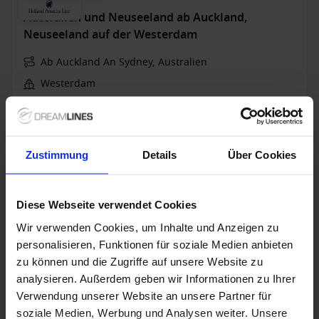
Australien und Neuseeland ab Auckland,
Neuseeland auf der Westerdam
Ab Auckland An Sydney, Australien
Westerdam
Vollpension
Bis zu 499 € Bordguthaben
Zustimmung
Details
Über Cookies
5 Dez. 2027
30
Nächte
Keine alternativen
Diese Webseite verwendet Cookies
Innenkabine
ab
Außenkabine
ab
Balkonkabine
ab
Suite
a
4.529 €
4.999 €
6.739 €
8.189
p. P.
p. P.
p. P.
Wir verwenden Cookies, um Inhalte und Anzeigen zu
4.818 €
5.318 €
6.877 €
8.620 €
personalisieren, Funktionen für soziale Medien anbieten
zu können und die Zugriffe auf unsere Website zu
Nur Kreuzfahrt
analysieren. Außerdem geben wir Informationen zu Ihrer
Neuseeland ab Sydney auf der Westerdam
Verwendung unserer Website an unsere Partner für
soziale Medien, Werbung und Analysen weiter. Unsere