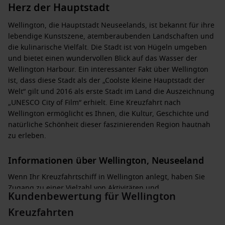
Herz der Hauptstadt
Wellington, die Hauptstadt Neuseelands, ist bekannt für ihre
lebendige Kunstszene, atemberaubenden Landschaften und
die kulinarische Vielfalt. Die Stadt ist von Hügeln umgeben
und bietet einen wundervollen Blick auf das Wasser der
Wellington Harbour. Ein interessanter Fakt über Wellington
ist, dass diese Stadt als der „Coolste kleine Hauptstadt der
Welt“ gilt und 2016 als erste Stadt im Land die Auszeichnung
„UNESCO City of Film“ erhielt. Eine Kreuzfahrt nach
Wellington ermöglicht es Ihnen, die Kultur, Geschichte und
natürliche Schönheit dieser faszinierenden Region hautnah
zu erleben.
Informationen über Wellington, Neuseeland
Wenn Ihr Kreuzfahrtschiff in Wellington anlegt, haben Sie
Zugang zu einer Vielzahl von Aktivitäten und
Kundenbewertung für Wellington
Sehenswürdigkeiten:
Kreuzfahrten
Besuchen Sie das
Te Papa Tongarewa
: Neuseelands