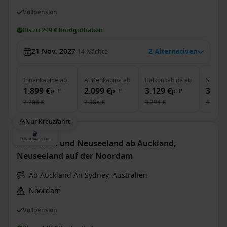
Vollpension
Bis zu 299 € Bordguthaben
21 Nov. 2027
2 Alternativen
14
Nächte
Innenkabine
ab
Außenkabine
ab
Balkonkabine
ab
Suite
a
1.899 €
2.099 €
3.129 €
3.749
p. P.
p. P.
p. P.
2.208 €
2.385 €
3.294 €
4.309 €
Nur Kreuzfahrt
Australien und Neuseeland ab Auckland,
Neuseeland auf der Noordam
Ab Auckland An Sydney, Australien
Noordam
Vollpension