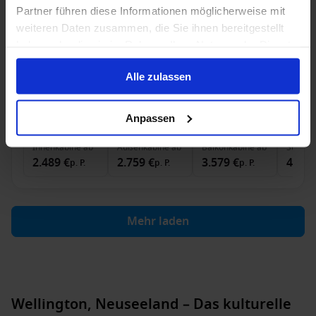
Ab / An Sydney, Australien
Partner führen diese Informationen möglicherweise mit
Westerdam
weiteren Daten zusammen, die Sie ihnen bereitgestellt
haben oder die sie im Rahmen Ihrer Nutzung der Dienste
Vollpension
gesammelt haben.
Alle zulassen
Bis zu 299 € Bordguthaben
13 Feb. 2028
14
Nächte
Keine alternativen
Anpassen
Innenkabine
ab
Außenkabine
ab
Balkonkabine
ab
Suite
a
2.489 €
2.759 €
3.579 €
4.489
p. P.
p. P.
p. P.
Mehr laden
Wellington, Neuseeland – Das kulturelle