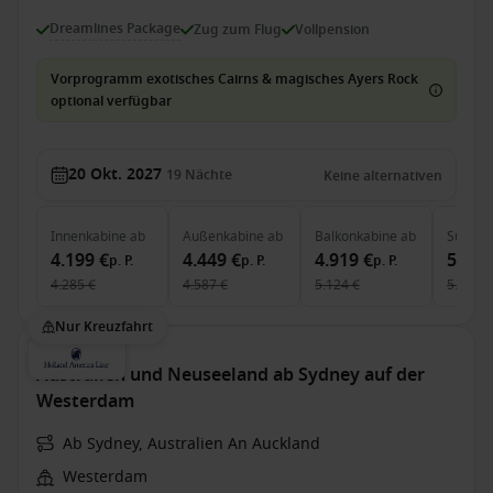
Dreamlines Package
Zug zum Flug
Vollpension
Vorprogramm exotisches Cairns & magisches Ayers Rock
optional verfügbar
20 Okt. 2027
19
Nächte
Keine alternativen
Innenkabine
ab
Außenkabine
ab
Balkonkabine
ab
Suite
a
4.199 €
4.449 €
4.919 €
5.799
p. P.
p. P.
p. P.
4.285 €
4.587 €
5.124 €
5.978 €
Nur Kreuzfahrt
Australien und Neuseeland ab Sydney auf der
Westerdam
Ab Sydney, Australien An Auckland
Westerdam