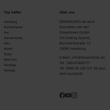
verleihen der Stadt eine malerische Atmosphäre.
Winter
(
Juni
,
Juli
,
August
)
: Kühle Temperaturen von 5 °C
Top Häfen
Über uns
bis 14 °C; eine ruhige Zeit, um die Stadt ohne große
Menschenmengen zu erkunden und das lokale Handwerk
DREAMLINES.de wird
Hamburg
zu genießen.
betrieben von der
Bremerhaven
Dreamlines GmbH
Kiel
Häufig gestellte Fragen zu Wellington,
c/o Scaling Spaces,
Warnemünde
Neuseeland
Burchardstraße 14
Köln
20095 Hamburg
Miami
Was ist die typische Kost einer Kreuzfahrt?
Dubai
E-Mail:
info@dreamlines.de
New York
Die Preise für eine einwöchige Kreuzfahrt nach Wellington
Tel.:
040-87406777
Nordkap
liegen normalerweise zwischen 900 € und 2.800 € pro Person,
Tel: 0049 40 209 331 84 (aus
Venedig
abhängig von der gewählten Reederei und
dem Ausland)
Kabinenkategorie.
Was sollte ich für die Kosten von Essen und Getränken
erwarten?
In vielen Kreuzfahrten sind die Mahlzeiten inbegriffen. Die