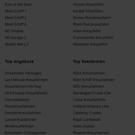
Schiffen, von denen 1 nach Wellington fährt:
VASCO DA
Icon of the Seas
Ostsee Kreuzfahrt
GAMA
. Abfahrten meist von
Hamburg
,
Deutschland
, oder
Mein Schiff 1
Karibik Kreuzfahrt
aus Auckland.
Mein Schiff 2
Donau Flusskreuzfahrt
Mein Schiff 6
Princess Cruises
: Mit einer Flotte von 17 Schiffen bietet
Rhein Flusskreuzfahrt
MS Artania
Princess 3 Schiffe an, die Wellington besuchen:
Asien Kreuzfahrt
Crown
MS Europa 2
Princess
und
Discovery Princess
Transatlantik Kreuzfahrt
. Abfahrten häufig von
Queen Mary 2
Sydney, Australien oder Auckland.
Weltreise Kreuzfahrt
Vorteile eines Besuchs in Wellington,
Top Angebote
Top Reedereien
Neuseeland zu verschiedenen Jahreszeiten
Dreamlines Packages
AIDA Kreuzfahrten
Frühling
(
September
,
Oktober
,
November
)
: Temperaturen
Last-Minute-Kreuzfahrten
Mein Schiff Kreuzfahrten
zwischen 8 °C und 18 °C; ideal, um die blühende Flora und
Kreuzfahrten mit Flug
MSC Kreuzfahrten
die frische Luft zu genießen.
All Inclusive Kreuzfahrten
Norwegian Cruise Line
Stornokabinen
Sommer
(
Dezember
,
Januar
,
Februar
Costa Kreuzfahrten
)
: Warme
Flusskreuzfahrten
Temperaturen von 15 °C bis 25 °C; perfekt für Outdoor-
Holland America Line
Familienkreuzfahrten
Aktivitäten und Strandbesuche in der Umgebung.
Celebrity Cruises
Luxuskreuzfahrten
Royal Caribbean
Herbst
(
März
,
April
,
Mai
)
: Durchschnittliche Temperaturen
Minikreuzfahrten
nicko cruises
zwischen 10 °C und 20 °C; die Farben des Herbstes
Kreuzfahrt-Schnäppchen
Phoenix Kreuzfahrten