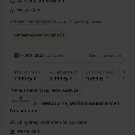
Ab Seattle An Auckland
Westerdam
Dreamlines Package
Zug zum Flug
Vollpension
Sonderangebot verfügbar
17 Sep. 2027
52
Nächte
Keine alternativen
Innenkabine
ab
Außenkabine
ab
Balkonkabine
ab
Neptun
7.199 €
8.199 €
9.899 €
18.39
p. P.
p. P.
p. P.
Kreuzfahrt mit Flug, Hotel, Ausflüge
Westerdam – Melbourne, Milford Sound & mehr
Neuseeland
Ab Sydney, Australien An Auckland
Westerdam