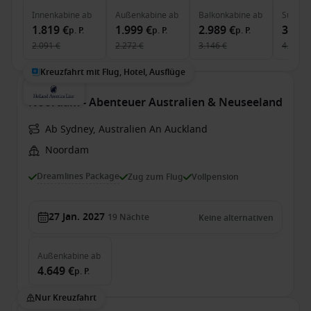
Innenkabine
ab
Außenkabine
ab
Balkonkabine
ab
Suite
a
1.819 €
1.999 €
2.989 €
3.699
p. P.
p. P.
p. P.
2.091 €
2.272 €
3.146 €
4.065 €
Kreuzfahrt mit Flug, Hotel, Ausflüge
Noordam - Abenteuer Australien & Neuseeland
Ab Sydney, Australien An Auckland
Noordam
Dreamlines Package
Zug zum Flug
Vollpension
27 Jan. 2027
19
Nächte
Keine alternativen
Außenkabine
ab
4.649 €
p. P.
Nur Kreuzfahrt