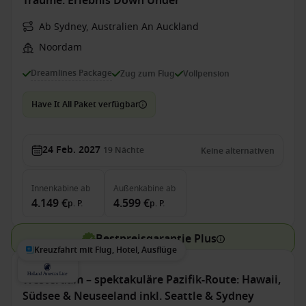
Träume: Erlebnis Down Under
Ab Sydney, Australien An Auckland
Noordam
Dreamlines Package
Zug zum Flug
Vollpension
Have It All Paket verfügbar
24 Feb. 2027
19
Nächte
Keine alternativen
Innenkabine
ab
Außenkabine
ab
4.149 €
4.599 €
p. P.
p. P.
Bestpreisgarantie Plus
Kreuzfahrt mit Flug, Hotel, Ausflüge
Westerdam – spektakuläre Pazifik-Route: Hawaii,
Südsee & Neuseeland inkl. Seattle & Sydney