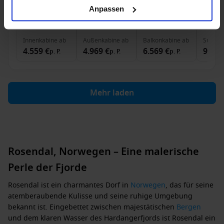
Anpassen
13 Juni 2028
17
Nächte
Keine alternativen
Innenkabine
ab
Außenkabine
ab
Balkonkabine
ab
Suite
a
4.559 €
4.969 €
6.569 €
9.349
p. P.
p. P.
p. P.
Mehr laden
Rosendal, Norwegen – Eine malerische
Perle der Fjorde
Rosendal ist ein charmantes Dorf in
Norwegen
, das für seine
atemberaubende Kulisse und seine ruhige Umgebung
bekannt ist. Eingebettet zwischen majestätischen
Bergen
und dem klaren Wasser des Hardangerfjords ist Rosendal ein