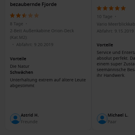
die durch die umliegenden Berge und Wälder führen.
bezaubernde Fjorde
Bootstouren auf dem
Hardangerfjord
: Genießen Sie einen
10 Tage
•
spektakulären Blick auf die Fjordlandschaft und erleben
8 Tage
Vario Meerblickkab
Sie die Schönheit der Umgebung vom Wasser aus.
•
2-Bett Außenkabine Orion-Deck
Abfahrt: 9.15.2019
Lokale Kultur und Gastronomie: Kosten Sie köstliche
(Kat.M2):
regionale Spezialitäten in den Restaurants des Dorfes und
Abfahrt: 9.20.2019
•
Vorteile
lernen Sie die lokale Kultur durch Kunsthandwerk und
Service und Enter
Märkte kennen.
absolut perfekt. Da
Vorteile
Erkundungen in der Natur: Besuchen Sie die umliegenden
einem super Zusta
Die Natur
Wasserfälle, Gletscher und die Traumstrände entlang des
seemännische Bes
Schwächen
Fjords.
ihr Handwerk.
Unterhaltung extrem auf ältere Leute
abgestimmt
Benachbarte Häfen
Wenn Ihre Kreuzfahrt nach Rosendal führt, sind die
folgenden Häfen ebenfalls häufige Stopps:
Astrid H.
Michael L.
Lunga
,
Schottland
, Vereinigtes Königreich
: Bekannt für
Freunde
Paar
seine raue Schönheit und die Möglichkeit, Wildtiere wie
Otter und Seevögel zu beobachten, bietet Lunga