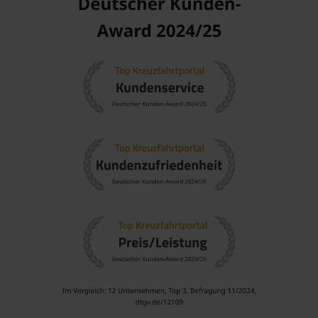
Rosendal besuchen
Eine Kreuzfahrt nach Rosendal führt oft durch verschiedene
faszinierende Regionen:
Norwegen
: Bekannt für seine beeindruckenden Fjorde,
majestätischen Berge und unberührte Natur bietet
Norwegen atemberaubende Landschaften über das
gesamte Land.
Britische Inseln
: Diese Region verfügt über eine Vielzahl
von kulturellen Schätzen mit historischen Städten und
atemberaubenden Küstenlandschaften.
Schottland
: Bekannt für seine eindrucksvollen
Landschaften, historischen Burgen und die einzigartige
schottische Kultur ist dies ein beliebtes Ziel für Reisende.
Arktis
: Diese Region bietet außergewöhnliche
Naturschönheiten, darunter Gletscher, schneebedeckte
Landschaften und eine vielfältige Tierwelt.
England
: Eine Region mit reicher Geschichte, modernen