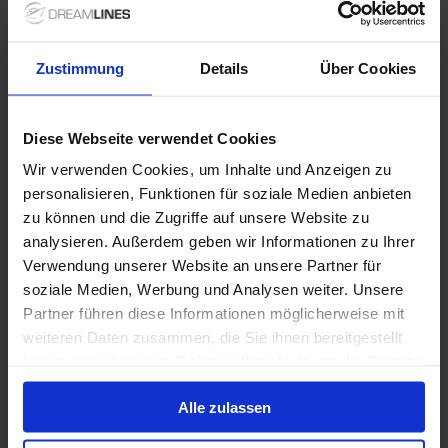
Nur Erwachsene
Wi-Fi
Vollpension
Trinkgelder
Bis zu 749 € Bordguthaben
Zustimmung
Details
Über Cookies
14 Juli 2027
26
Nächte
Keine alternativen
Diese Webseite verwendet Cookies
Außenkabine
ab
Balkonkabine
ab
Suite
ab
Wir verwenden Cookies, um Inhalte und Anzeigen zu
8.849 €
12.719 €
16.839 €
p. P.
p. P.
p. P.
personalisieren, Funktionen für soziale Medien anbieten
zu können und die Zugriffe auf unsere Website zu
Nur Kreuzfahrt
analysieren. Außerdem geben wir Informationen zu Ihrer
Norwegen ab Leith (Edinburgh), Schottland auf
Verwendung unserer Website an unsere Partner für
der Azamara Quest
soziale Medien, Werbung und Analysen weiter. Unsere
Partner führen diese Informationen möglicherweise mit
Ab Leith An Kopenhagen
weiteren Daten zusammen, die Sie ihnen bereitgestellt
Azamara Quest
haben oder die sie im Rahmen Ihrer Nutzung der Dienste
gesammelt haben.
Alles Inklusive
Trinkgelder
Alle zulassen
Bis zu 399 € Bordguthaben