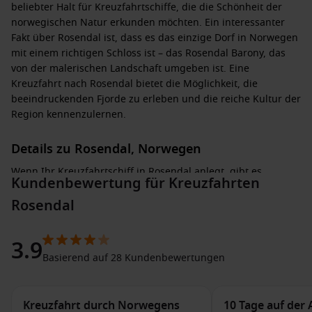
beliebter Halt für Kreuzfahrtschiffe, die die Schönheit der
norwegischen Natur erkunden möchten. Ein interessanter
Fakt über Rosendal ist, dass es das einzige Dorf in Norwegen
mit einem richtigen Schloss ist – das Rosendal Barony, das
von der malerischen Landschaft umgeben ist. Eine
Kreuzfahrt nach Rosendal bietet die Möglichkeit, die
beeindruckenden Fjorde zu erleben und die reiche Kultur der
Region kennenzulernen.
Details zu Rosendal, Norwegen
Wenn Ihr Kreuzfahrtschiff in Rosendal anlegt, gibt es
Kundenbewertung für Kreuzfahrten
zahlreiche Aktivitäten und Sehenswürdigkeiten, die Sie
entdecken können:
Rosendal
Besuch des Rosendal Barony: Dieses beeindruckende
3.9
historisches Anwesen bietet geführte Touren durch die
Basierend auf 28 Kundenbewertungen
schönen Gartenanlagen, die das Schloss umgeben.
Wanderungen in der Umgebung: Erforschen Sie die
beeindruckende Natur auf einem der vielen Wanderwege,
Kreuzfahrt durch Norwegens
10 Tage auf der