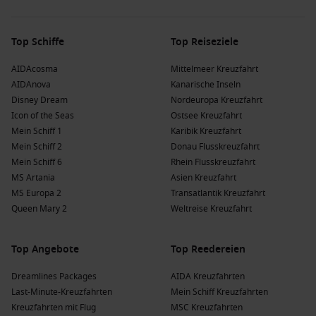
Städten und charmanten Dörfern, in denen Besucher viel
zu entdecken haben.
Top Schiffe
Top Reiseziele
Kreuzfahrtlinien nach Rosendal, Norwegen
AIDAcosma
Mittelmeer Kreuzfahrt
Phoenix Kreuzfahrten
: Diese Reederei hat eine Flotte von
AIDAnova
Kanarische Inseln
32 Schiffen, darunter die
Amera
und
Amadea
, die
Disney Dream
Nordeuropa Kreuzfahrt
gebräuchliche Routen nach Rosendal anbieten. Diese
Icon of the Seas
Ostsee Kreuzfahrt
Kreuzfahrten starten häufig von
Bremerhaven
.
Mein Schiff 1
Karibik Kreuzfahrt
Plantours Kreuzfahrten
: Plantours hat 7 Schiffe in ihrer
Mein Schiff 2
Donau Flusskreuzfahrt
Flotte, wobei
MS Hamburg
die einzige Verbindung nach
Mein Schiff 6
Rhein Flusskreuzfahrt
Rosendal hat, meistens von
Hamburg
abfahrend.
MS Artania
Asien Kreuzfahrt
MS Europa 2
Transatlantik Kreuzfahrt
Silversea
: Mit 12 Schiffen bietet Silversea enge
Queen Mary 2
Weltreise Kreuzfahrt
Verbindungen nach Rosendal über die
Silver Wind
und
Silver Spirit
, häufig startend von
Ijmuiden
oder
Kopenhagen
.
Top Angebote
Top Reedereien
Oceania Cruises
: Diese Reederei hat 8 Schiffe in ihrer
Dreamlines Packages
AIDA Kreuzfahrten
Flotte, wobei die
Insignia
die häufigste Route nach
Last-Minute-Kreuzfahrten
Mein Schiff Kreuzfahrten
Rosendal hat, die meist von Kopenhagen oder
Kreuzfahrten mit Flug
MSC Kreuzfahrten
Southampton
abfährt.