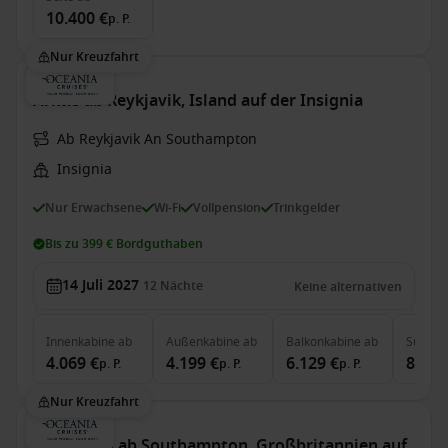
10.400 €
p. P.
Nur Kreuzfahrt
Arktis ab Reykjavik, Island auf der Insignia
Ab Reykjavik An Southampton
Insignia
Nur Erwachsene
Wi-Fi
Vollpension
Trinkgelder
Bis zu 399 € Bordguthaben
14 Juli 2027
12
Nächte
Keine alternativen
Innenkabine
ab
Außenkabine
ab
Balkonkabine
ab
Suite
a
4.069 €
4.199 €
6.129 €
8.889
p. P.
p. P.
p. P.
Nur Kreuzfahrt
Norwegen ab Southampton, Großbritannien auf