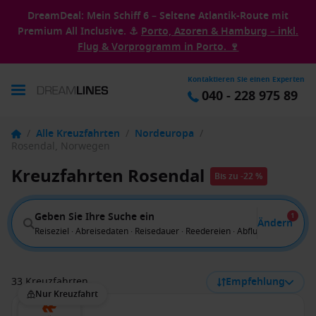
DreamDeal: Mein Schiff 6 – Seltene Atlantik-Route mit
Premium All Inclusive. ⚓
Porto, Azoren & Hamburg – inkl.
Flug & Vorprogramm in Porto. 🍷
Kontaktieren Sie einen Experten
040 - 228 975 89
/
Alle Kreuzfahrten
/
Nordeuropa
/
Rosendal, Norwegen
Kreuzfahrten Rosendal
Bis zu -22 %
Geben Sie Ihre Suche ein
1
Ändern
Reiseziel · Abreisedaten · Reisedauer · Reedereien · Abflug von
33 Kreuzfahrten
Empfehlung
Nur Kreuzfahrt