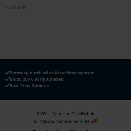
malerische Wanderwege und atemberaubende Ausblicke.
4 Optionen
Oslo
,
Norwegen
: Die Hauptstadt Norwegens vereint
moderne Architektur mit historischen Stätten und bietet
eine Vielzahl von Museen, Parks und bunten Stadtvierteln.
Kirkwall
, Orkney-Inseln,
Schottland
: Diese charmante
Stadt bietet eine interessante Mischung aus Geschichte
und Natur mit Sehenswürdigkeiten wie der St. Magnus
Kathedrale und faszinierenden archäologischen Stätten.
Skagen
,
Dänemark
: Berühmt für seine einzigartigen
Strände und das Licht, das viele Künstler angezogen hat,
Beratung durch echte Kreuzfahrtexperten
sowie für die ungewöhnliche Geografie, wo Nordsee und
Bis zu 200 € Bordguthaben
Ostsee
aufeinandertreffen.
Best-Preis-Garantie
Bekkjarvik
,
Norwegen
: Ein idyllisches Fischerdorf, das für
seine Nahrungsmitteltradition bekannt ist. Hier haben Sie
die Möglichkeit, die lokale Küche zu probieren und die
maritime Kultur zu erleben.
Beliebte Regionen, die Kreuzfahrten nach