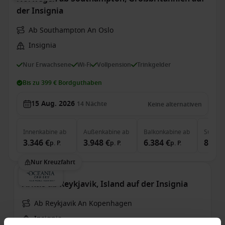
der Insignia
Ab Southampton An Oslo
Insignia
Nur Erwachsene
Wi-Fi
Vollpension
Trinkgelder
Bis zu 399 € Bordguthaben
15 Aug. 2026
14
Nächte
Keine alternativen
Innenkabine
ab
Außenkabine
ab
Balkonkabine
ab
Suite
a
3.346 €
3.948 €
6.384 €
8.974
p. P.
p. P.
p. P.
Nur Kreuzfahrt
Arktis ab Reykjavik, Island auf der Insignia
Ab Reykjavik An Kopenhagen
Insignia