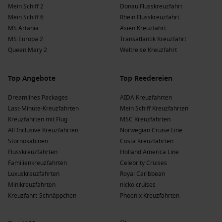
dramatischen Felsformationen und die grandiose Natur.
Mein Schiff 2
Donau Flusskreuzfahrt
Besuchen Sie den berühmten Preikestolen (Predigtstuhl)
Mein Schiff 6
Rhein Flusskreuzfahrt
und genießen Sie die atemberaubende Aussicht auf die
MS Artania
Asien Kreuzfahrt
Fjordlandschaft.
MS Europa 2
Transatlantik Kreuzfahrt
Queen Mary 2
Weltreise Kreuzfahrt
Beliebte Kreuzfahrtreisen nach Bekkjarvik,
Norwegen
Top Angebote
Top Reedereien
Norwegen
: Kreuzfahrten entlang der norwegischen Küste
Dreamlines Packages
bieten atemberaubende Ausblicke auf Fjorde, Berge und
AIDA Kreuzfahrten
Last-Minute-Kreuzfahrten
charakteristische Küstenstädte. Ideal für Naturliebhaber
Mein Schiff Kreuzfahrten
Kreuzfahrten mit Flug
und Kulturinteressierte.
MSC Kreuzfahrten
All Inclusive Kreuzfahrten
Norwegian Cruise Line
Britische Inseln
: Die britischen Inseln bieten eine reiche
Stornokabinen
Costa Kreuzfahrten
Geschichte und bezaubernde Landschaften. Eine
Flusskreuzfahrten
Holland America Line
Kreuzfahrt lädt dazu ein, die einzigartigen Kulturen und
Familienkreuzfahrten
Celebrity Cruises
Traditionen der Regionen zu erkunden.
Luxuskreuzfahrten
Royal Caribbean
Schottland
: Schottland ist bekannt für seine
Minikreuzfahrten
nicko cruises
majestätischen Highlands, Schottische Burgen und die
Kreuzfahrt-Schnäppchen
Phoenix Kreuzfahrten
unverwechselbare Kultur. Diese Kreuzfahrten bieten eine
soziokulturelle Bereicherung.