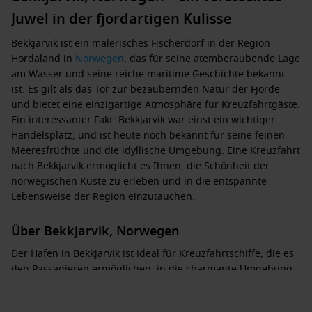
Juwel in der fjordartigen Kulisse
Bekkjarvik ist ein malerisches Fischerdorf in der Region
Hordaland in
Norwegen
, das für seine atemberaubende Lage
am Wasser und seine reiche maritime Geschichte bekannt
ist. Es gilt als das Tor zur bezaubernden Natur der Fjorde
und bietet eine einzigartige Atmosphäre für Kreuzfahrtgäste.
Ein interessanter Fakt: Bekkjarvik war einst ein wichtiger
Handelsplatz, und ist heute noch bekannt für seine feinen
Meeresfrüchte und die idyllische Umgebung. Eine Kreuzfahrt
nach Bekkjarvik ermöglicht es Ihnen, die Schönheit der
norwegischen Küste zu erleben und in die entspannte
Lebensweise der Region einzutauchen.
Über Bekkjarvik, Norwegen
Der Hafen in Bekkjarvik ist ideal für Kreuzfahrtschiffe, die es
den Passagieren ermöglichen, in die charmante Umgebung
einzutauchen. Wenn Ihr Schiff anliegt, können Sie die
malerische Stadt erkunden, die mit ihren bunten