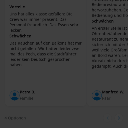
diesem aktiven Vulkan, wo Sie atemberaubende Ausblicke
Bedienrestaurant 
Vorteile
erleben und die Krater erkunden können.
hervorzuheben. Ex
Uns hat alles klasse gefallen: Die
Bedienung und ho
Crew war immer präsent. Das
Häfen, die Sie möglicherweise vor oder nach
Schwächen
Personal freundlich. Das Essen sehr
An erster Stelle ist
Catania besuchen
lecker.
Ohrenbetäubende 
Schwächen
La Valletta
, Malta
: Die schöne Hauptstadt von Malta mit
Restaurant zu nen
Das Rauchen auf den Balkons hat mir
sicherlich mit der 
einer reichen Geschichte.
nicht gefallen. Wir hatten leider zwei
weil viele Großfam
Top-Aktivitäten: Besuchen Sie den Großmeisterpalast und
mal das Pech, dass die Stadtführer
an Bord waren. Lei
die
St. John’s
Co-Kathedrale.
leider kein Deutsch gesprochen
Akustik nicht durc
haben.
Korfu
,
Griechenland
: Eine grüne, bergige Insel mit
gedämpft. Auch di
Schlangenbildung
bezaubernden Stränden und einer charmanten Altstadt.
der Speisen kann 
Top-Aktivitäten: Entdecken Sie die Altstadt von
Korfu
und
werden. Die Pools, auch die
entspannen Sie an den Stränden von Paleokastritsa.
angeblich nur für
Petra B.
Manfred W.
Katakolon
,
Griechenland
: Ein kleiner Hafen, der der
reservierten, wurd
Familie
Paar
Sprungbecken der 
perfekte Ausgangspunkt für die antiken Stätten von
Eine normale Nut
Olympia ist.
möglich. Die Kleiderordnung am
Top-Aktivitäten: Besichtigen Sie die Ruinen der antiken
Abend im Bedienre
4 Optionen
Olympiastätten und das Archäologische Museum von
zu locker toleriert
Olympia
.
Hose kam man sich