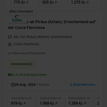
775 €
925 €
1.275 €
p. P.
p. P.
p. P.
Nur Kreuzfahrt
Mittelmeer ab Piräus (Athen), Griechenland auf
der Costa Fascinosa
Ab / An Piräus (Athen), Griechenland
Costa Fascinosa
Vollpension
Trinkgelder
Sonderpreise
Bis zu 99 € Bordguthaben
26 Aug. 2026
3 Alternativen
7
Nächte
Innenkabine
ab
Außenkabine
ab
Balkonkabine
ab
Suite
a
919 €
1.069 €
1.269 €
2.039
p. P.
p. P.
p. P.