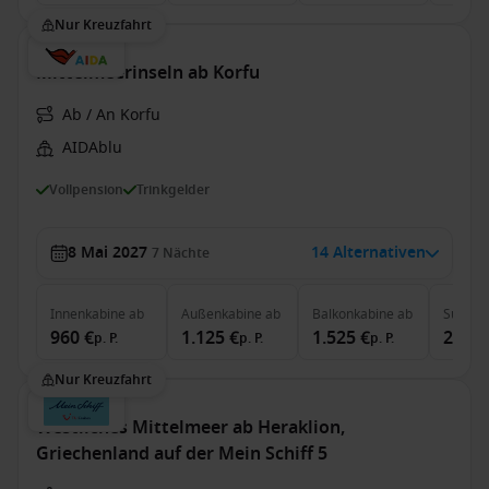
Nur Kreuzfahrt
Mittelmeerinseln ab Korfu
Ab / An Korfu
AIDAblu
Vollpension
Trinkgelder
8 Mai 2027
14 Alternativen
7
Nächte
Innenkabine
ab
Außenkabine
ab
Balkonkabine
ab
Suite
a
960 €
1.125 €
1.525 €
2.290
p. P.
p. P.
p. P.
Nur Kreuzfahrt
Westliches Mittelmeer ab Heraklion,
Griechenland auf der Mein Schiff 5