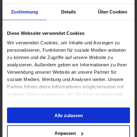
Innenkabine
ab
Außenkabine
ab
Balkonkabine
ab
Suite
a
1.274 €
1.394 €
1.764 €
2.504
p. P.
p. P.
p. P.
Zustimmung
Details
Über Cookies
Nur Kreuzfahrt
Diese Webseite verwendet Cookies
Transatlantik ab Fort Lauderdale (Port
Everglades), USA auf der Nieuw Amsterdam
Wir verwenden Cookies, um Inhalte und Anzeigen zu
personalisieren, Funktionen für soziale Medien anbieten
Ab Fort Lauderdale An Civitavecchia (Rom)
zu können und die Zugriffe auf unsere Website zu
Nieuw Amsterdam
analysieren. Außerdem geben wir Informationen zu Ihrer
Verwendung unserer Website an unsere Partner für
Vollpension
soziale Medien, Werbung und Analysen weiter. Unsere
Bis zu 299 € Bordguthaben
Partner führen diese Informationen möglicherweise mit
weiteren Daten zusammen, die Sie ihnen bereitgestellt
7 Apr. 2028
20
Nächte
Keine alternativen
haben oder die sie im Rahmen Ihrer Nutzung der Dienste
gesammelt haben.
Alle zulassen
Innenkabine
ab
Außenkabine
ab
Balkonkabine
ab
Suite
a
2.019 €
2.329 €
2.989 €
5.099
p. P.
p. P.
p. P.
Anpassen