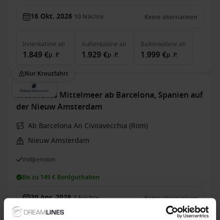
16 Okt. 2026
10
Nächte
Keine alternativen
Innenkabine
ab
Außenkabine
ab
Balkonkabine
ab
1.849 €
1.929 €
1.999 €
p. P.
p. P.
p. P.
Nur Kreuzfahrt
Westliches Mittelmeer ab Barcelona, Spanien auf
der Nieuw Amsterdam
Ab Barcelona An Civitavecchia (Rom)
Nieuw Amsterdam
Vollpension
Bis zu 149 € Bordguthaben
20 Apr. 2028
7
Nächte
Keine alternativen