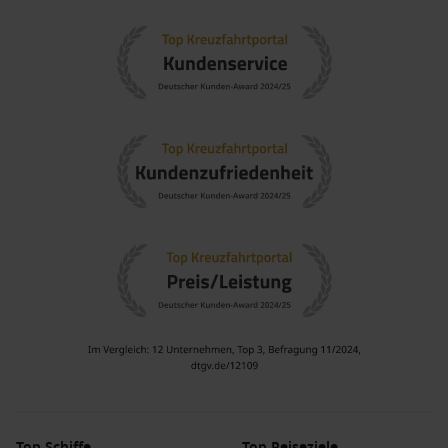
Natur und reiche Geschichte, mit Zielen in Griechenland
und der
Türkei
.
Griechische Inseln
: Eine Gruppe von Inseln mit
einzigartigen Kulturen und atemberaubenden
Landschaften, perfekt für entspannte Strandurlaube.
Kroatien
: Weitreichend bekannt für seine beeindruckende
Adriaküste und historischen Städte, die zu den schönsten
in
Europa
zählen.
Beliebte Reedereien und ihre Schiffe, die
Catania besuchen
AIDA Kreuzfahrten
: AIDA hat eine Flotte von 11 Schiffen,
von denen 1 Catania ansteuert:
AIDAblu
. Diese Reederei ist
bekannt für ihre entspannten Urlaubsatmosphären und
umfangreiche Freizeitmöglichkeiten; häufige Abfahrten
erfolgen von Korfu oder
Las Palmas
.
Costa Kreuzfahrten
: Costa hat eine Flotte von 9 Schiffen,
von denen 2 Catania besuchen:
Costa Fascinosa
und
Costa
Top Schiffe
Top Reiseziele