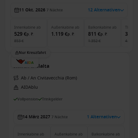
11 Okt. 2026
12 Alternativen
7
Nächte
Innenkabine
ab
Außenkabine
ab
Balkonkabine
ab
The Ha
529 €
1.119 €
811 €
3.499
p. P.
p. P.
p. P.
853 €
1.352 €
4.116 €
Nur Kreuzfahrt
Italien & Malta
Ab / An Civitavecchia (Rom)
AIDAblu
Vollpension
Trinkgelder
14 März 2027
1 Alternativen
7
Nächte
Innenkabine
ab
Außenkabine
ab
Balkonkabine
ab