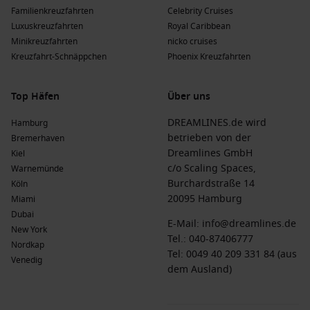
Familienkreuzfahrten
Celebrity Cruises
Luxuskreuzfahrten
Royal Caribbean
Die Vorteile einer Kreuzfahrt nach Catania zu
Minikreuzfahrten
nicko cruises
verschiedenen Zeiten des Jahres
Kreuzfahrt-Schnäppchen
Phoenix Kreuzfahrten
Frühling
(
März
,
April
,
Mai
)
: Temperaturen zwischen 10 °C
und 25 °C. Diese Zeit ist ideal zum Erkunden, da das
Top Häfen
Über uns
Wetter mild ist und die Blütenpracht anfängt.
DREAMLINES.de wird
Hamburg
Sommer
(
Juni
,
Juli
,
August
)
: Temperaturen zwischen 20 °C
betrieben von der
Bremerhaven
und 35 °C. Diese Monate bieten heiße Temperaturen,
Dreamlines GmbH
Kiel
perfekt für Strandbesuche und Wasseraktivitäten.
c/o Scaling Spaces,
Warnemünde
Herbst
(
September
,
Oktober
,
November
)
: Temperaturen
Burchardstraße 14
Köln
zwischen 15 °C und 30 °C. Der Herbst ist angenehm warm,
20095 Hamburg
Miami
ideal für alle, die die Touristenmassen vermeiden
Dubai
möchten.
E-Mail:
info@dreamlines.de
New York
Tel.:
040-87406777
Winter
(
Dezember
,
Januar
,
Februar
)
: Temperaturen
Nordkap
Tel: 0049 40 209 331 84 (aus
zwischen 5 °C und 15 °C. Dies ist die kühlste Zeit in
Venedig
dem Ausland)
Catania; jedoch finden während dieser Zeit viele kulturelle
Veranstaltungen statt.