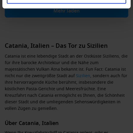
Mehr laden
Catania, Italien – Das Tor zu Sizilien
Catania ist eine lebendige Stadt an der Ostküste Siziliens, die
für ihre barocke Architektur und die Nähe zum
majestätischen Vulkan Ätna bekannt ist. Fun Fact: Catania ist
nicht nur die zweitgrößte Stadt auf
Sizilien
, sondern auch für
ihre hervorragende Küche berühmt, insbesondere die
köstlichen Pasta-Gerichte und Meeresfrüchte. Eine
Kreuzfahrt nach Catania ermöglicht es Ihnen, die Schönheit
dieser Stadt und die umliegenden Sehenswürdigkeiten in
vollen Zügen zu genießen.
Über Catania, Italien
Wenn Ihr Kreuzfahrtschiff in Catania anlegt, gibt es