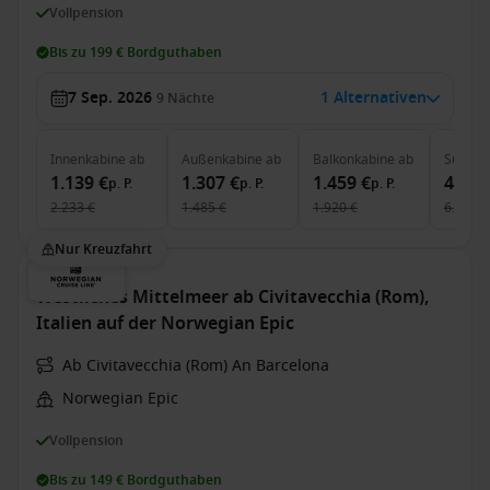
Vollpension
Bis zu 199 € Bordguthaben
7 Sep. 2026
1 Alternativen
9
Nächte
Innenkabine
ab
Außenkabine
ab
Balkonkabine
ab
Suite
a
1.139 €
1.307 €
1.459 €
4.279
p. P.
p. P.
p. P.
2.233 €
1.485 €
1.920 €
6.387 €
Nur Kreuzfahrt
Westliches Mittelmeer ab Civitavecchia (Rom),
Italien auf der Norwegian Epic
Ab Civitavecchia (Rom) An Barcelona
Norwegian Epic
Vollpension
Bis zu 149 € Bordguthaben