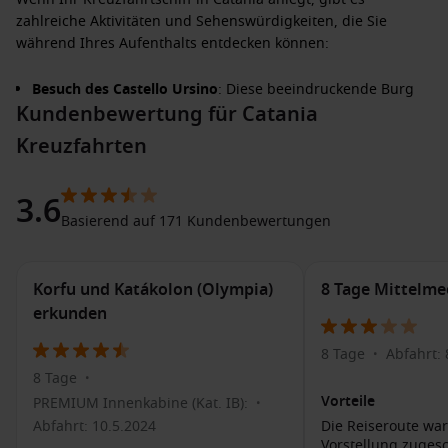
zahlreiche Aktivitäten und Sehenswürdigkeiten, die Sie
während Ihres Aufenthalts entdecken können:
Besuch des Castello Ursino
: Diese beeindruckende Burg
Kundenbewertung für Catania
aus dem 13. Jahrhundert beherbergt ein Museum mit
Artefakten aus verschiedenen Epochen und bietet einen
Kreuzfahrten
herrlichen Blick auf die Stadt.
Erkundung der Piazza del Duomo
: Auf dieser lebhaften
3.6
Plaza befindet sich die Kathedrale von Catania und die
Basierend auf 171 Kundenbewertungen
berühmte Elefantenstatue, die das Symbol der Stadt ist.
Genießen Sie die Märkte
: Der Fischmarkt „La Pescheria“ ist
ein Muss, um die lokale Kultur und frische Produkte zu
Korfu und Katákolon (Olympia)
8 Tage Mittelme
erleben. Hier gibt es auch zahlreiche Stände mit
erkunden
köstlichem Streetfood.
8 Tage
Abfahrt: 
Besichtigung des Teatro Massimo Bellini
: Eines der
•
bekanntesten Opernhäuser Italiens, das für seine Akustik
8 Tage
•
berühmt ist und oft Führungen anbietet.
Vorteile
PREMIUM Innenkabine (Kat. IB):
•
Abfahrt: 10.5.2024
Die Reiseroute war
Ausflug zum Ätna
: Genießen Sie eine geführte Tour zu
Vorstellung zugesc