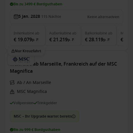
Bis zu 3499 € Bordguthaben
5 Jan. 2028
115
Nächte
Keine alternativen
Innenkabine
ab
Außenkabine
ab
Balkonkabine
ab
MSC Ya
€ 19.079
€ 21.219
€ 28.119
€ 71.
p. P.
p. P.
p. P.
Nur Kreuzfahrt
Weltreise ab Marseille, Frankreich auf der MSC
Magnifica
Ab / An Marseille
MSC Magnifica
Vollpension
Trinkgelder
MSC – Ihr Upgrade wartet bereits
Bis zu 999 € Bordguthaben