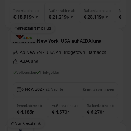
Innenkabine
ab
Außenkabine
ab
Balkonkabine
ab
MSC Ya
€ 18.919
€ 21.219
€ 28.119
€ 71.
p. P.
p. P.
p. P.
Kreuzfahrt mit Flug
Karibik ab New York, USA auf AIDAluna
Ab New York, USA An Bridgetown, Barbados
AIDAluna
Vollpension
Trinkgelder
6 Nov. 2027
22
Nächte
Keine alternativen
Innenkabine
ab
Außenkabine
ab
Balkonkabine
ab
€ 4.185
€ 4.570
€ 6.270
p. P.
p. P.
p. P.
Nur Kreuzfahrt