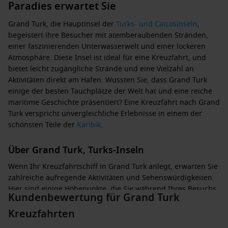
Paradies erwartet Sie
Grand Turk, die Hauptinsel der
Turks- und Caicosinseln
,
begeistert ihre Besucher mit atemberaubenden Stränden,
einer faszinierenden Unterwasserwelt und einer lockeren
Atmosphäre. Diese Insel ist ideal für eine Kreuzfahrt, und
bietet leicht zugängliche Strände und eine Vielzahl an
Aktivitäten direkt am Hafen. Wussten Sie, dass Grand Turk
einige der besten Tauchplätze der Welt hat und eine reiche
maritime Geschichte präsentiert? Eine Kreuzfahrt nach Grand
Turk verspricht unvergleichliche Erlebnisse in einem der
schönsten Teile der
Karibik
.
Über Grand Turk, Turks-Inseln
Wenn Ihr Kreuzfahrtschiff in Grand Turk anlegt, erwarten Sie
zahlreiche aufregende Aktivitäten und Sehenswürdigkeiten.
Hier sind einige Höhepunkte, die Sie während Ihres Besuchs
Kundenbewertung für Grand Turk
unbedingt ausprobieren sollten:
Kreuzfahrten
Grand Turk Beach
: Der traumhafte Strand mit feinem,