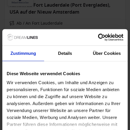
Karibik ab Fort Lauderdale (Port Everglades),
USA auf der Nieuw Amsterdam
Ab / An Fort Lauderdale
Nieuw Amsterdam
Vollpension
Zustimmung
Details
Über Cookies
Bis zu 199 € Bordguthaben
20 Dez. 2026
7
Nächte
Keine alternativen
Diese Webseite verwendet Cookies
Innenkabine
ab
Außenkabine
ab
Balkonkabine
ab
Suite
a
Wir verwenden Cookies, um Inhalte und Anzeigen zu
€ 969
€ 1.149
€ 1.429
€ 2.7
p. P.
p. P.
p. P.
personalisieren, Funktionen für soziale Medien anbieten
€ 1.009
€ 1.473
€ 1.473
zu können und die Zugriffe auf unsere Website zu
analysieren. Außerdem geben wir Informationen zu Ihrer
Kreuzfahrt mit Flug
Verwendung unserer Website an unsere Partner für
soziale Medien, Werbung und Analysen weiter. Unsere
Karibik ab La Romana, Dominikanische Republik
Partner führen diese Informationen möglicherweise mit
auf AIDAluna