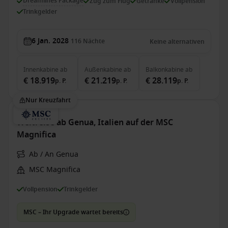
Dreamlines Package
Zug zum Flug
Getränke
Vollpension
Trinkgelder
6 Jan. 2028
116
Nächte
Keine alternativen
Innenkabine
ab
Außenkabine
ab
Balkonkabine
ab
€ 18.919
€ 21.219
€ 28.119
p. P.
p. P.
p. P.
Nur Kreuzfahrt
Weltreise ab Genua, Italien auf der MSC
Magnifica
Ab / An Genua
MSC Magnifica
Vollpension
Trinkgelder
MSC – Ihr Upgrade wartet bereits