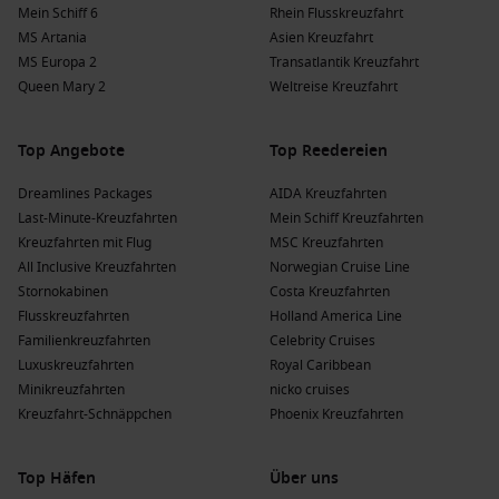
Mein Schiff 6
Carnival Venezia
und
Mardi Gras
Rhein Flusskreuzfahrt
. Diese Reederei bietet
MS Artania
eine lebhafte Atmosphäre und zahlreiche
Asien Kreuzfahrt
MS Europa 2
Unterhaltungsmöglichkeiten, häufig ab Port Canaveral
Transatlantik Kreuzfahrt
Queen Mary 2
oder
Miami, Florida
.
Weltreise Kreuzfahrt
Holland America Line
: Holland America Line hat eine Flotte
von 12 Schiffen, von denen 7 Grand Turk ansteuern,
Top Angebote
Top Reedereien
insbesondere
Zuiderdam
und
Eurodam
. Diese Reederei
Dreamlines Packages
bietet eine elegante Kreuzfahrt-Erfahrung und oft
AIDA Kreuzfahrten
Last-Minute-Kreuzfahrten
geführte Landexkursionen, häufig ab Fort Lauderdale oder
Mein Schiff Kreuzfahrten
Kreuzfahrten mit Flug
Miami, Florida.
MSC Kreuzfahrten
All Inclusive Kreuzfahrten
Norwegian Cruise Line
Costa Kreuzfahrten
: Costa Kreuzfahrten hat 9 Schiffe, von
Stornokabinen
Costa Kreuzfahrten
denen 2 Grand Turk besuchen, darunter
Costa Fascinosa
Flusskreuzfahrten
Holland America Line
und
Costa Pacifica
. Die Reederei ist für ihre italienische
Familienkreuzfahrten
Celebrity Cruises
Gastfreundschaft und ausgezeichnete Gastronomie
Luxuskreuzfahrten
Royal Caribbean
bekannt, häufig ab
La Romana
oder
Pointe-à-Pitre
.
Minikreuzfahrten
nicko cruises
Cunard
: Cunard hat eine Flotte von 4 Schiffen, davon 3, die
Kreuzfahrt-Schnäppchen
Phoenix Kreuzfahrten
Grand Turk ansteuern, einschließlich
Queen Elizabeth
und
Queen Anne
. Diese Reederei bietet luxuriöse Kreuzfahrten
Top Häfen
Über uns
mit ausgezeichnetem Service, häufig ab Miami, Florida,