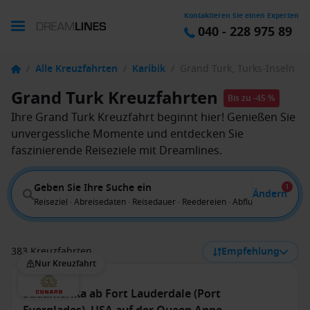
Kontaktieren Sie einen Experten
040 - 228 975 89
/
Alle Kreuzfahrten
/
Karibik
/
Grand Turk, Turks-Inseln
Grand Turk Kreuzfahrten
Bis zu -45 %
Ihre Grand Turk Kreuzfahrt beginnt hier! Genießen Sie
unvergessliche Momente und entdecken Sie
faszinierende Reiseziele mit Dreamlines.
Geben Sie Ihre Suche ein
1
Ändern
Reiseziel · Abreisedaten · Reisedauer · Reedereien · Abflug von
383 Kreuzfahrten
Empfehlung
Nur Kreuzfahrt
Südamerika ab Fort Lauderdale (Port