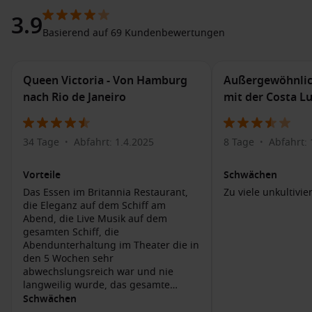
weißen Sand und kristallklarem Wasser ist ideal zum
3.9
Entspannen und Schwimmen. Genießen Sie die Sonne und
Basierend auf 69 Kundenbewertungen
das sanfte Rauschen der Wellen.
Turks and Caicos National Museum
: Dieses Museum
bietet Ihnen einen Einblick in die faszinierende Geschichte
Queen Victoria - Von Hamburg
Außergewöhnlic
der Insel, einschließlich ihrer Kolonialgeschichte und der
nach Rio de Janeiro
mit der Costa L
einzigartigen Kultur der Einheimischen.
Snorkeling und Tauchen
: Die Gewässer rund um Grand
34 Tage
Abfahrt: 1.4.2025
8 Tage
Abfahrt:
Turk sind berühmt für ihre aufregenden Tauch- und
•
•
Schnorchelplätze. Entdecken Sie die beeindruckende
Korallenriffe und die bunte Unterwasserwelt, während Sie
Vorteile
Schwächen
mit Tauch- oder Schnorcheltouren selbst aktiv werden.
Das Essen im Britannia Restaurant,
Zu viele unkultivie
die Eleganz auf dem Schiff am
Politics and East Coast National Park
: Erleben Sie die
Abend, die Live Musik auf dem
unberührte Schönheit der Natur auf Wanderwegen durch
gesamten Schiff, die
diesen Park, während Sie die einheimische Flora und
Abendunterhaltung im Theater die in
Fauna beobachten.
den 5 Wochen sehr
abwechslungsreich war und nie
Marktbesuche in Cockburn Town
: Entdecken Sie die
langweilig wurde, das gesamte
charmante Hauptstadt mit ihren bunten Gebäuden.
Personal das immer sehr zugewandt,
Schwächen
Schlendern Sie durch die Geschäfte und probieren Sie
freundlich und kompetent war, das in