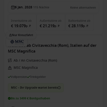
6 Jan. 2028
115
Nächte
Keine alternativen
Innenkabine
ab
Außenkabine
ab
Balkonkabine
ab
€ 19.079
€ 21.219
€ 28.119
p. P.
p. P.
p. P.
Nur Kreuzfahrt
Weltreise ab Civitavecchia (Rom), Italien auf der
MSC Magnifica
Ab / An Civitavecchia (Rom)
MSC Magnifica
Vollpension
Trinkgelder
MSC – Ihr Upgrade wartet bereits
Bis zu 3499 € Bordguthaben