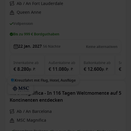
Ab / An Fort Lauderdale
Queen Anne
Vollpension
Bis zu 999 € Bordguthaben
22 Jan. 2027
56
Nächte
Keine alternativen
Innenkabine
ab
Außenkabine
ab
Balkonkabine
ab
Suite
a
€ 8.280
€ 11.080
€ 12.600
€ 26.
p. P.
p. P.
p. P.
Kreuzfahrt mit Flug, Hotel, Ausflüge
MSC Magnifica - In 116 Tagen Weltmomente auf 5
Kontinenten entdecken
Ab / An Barcelona
MSC Magnifica