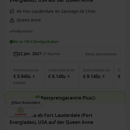
Everglades), USA auf der Queen Anne
Ab Fort Lauderdale An Santiago de Chile
Queen Anne
Vollpension
Bis zu 749 € Bordguthaben
22 Jan. 2027
37
Nächte
Keine alternativen
Innenkabine
ab
Außenkabine
ab
Balkonkabine
ab
Suite
a
€ 5.940
€ 8.140
€ 9.140
€ 19.
p. P.
p. P.
p. P.
€ 6.600
Bestpreisgarantie Plus
Nur Kreuzfahrt
Südamerika ab Fort Lauderdale (Port
Everglades), USA auf der Queen Anne