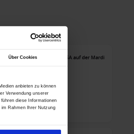
Nur Kreuzfahrt
Karibik ab Port Canaveral, USA auf der Mardi
Über Cookies
Gras
Ab / An Port Canaveral
 Medien anbieten zu können
Vollpension
hrer Verwendung unserer
 führen diese Informationen
Innenkabine ab
ie im Rahmen Ihrer Nutzung
361 €
p. P.
Nur Kreuzfahrt