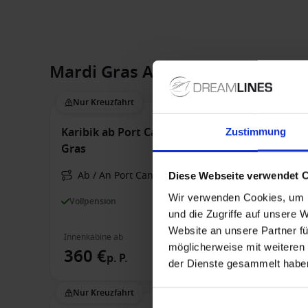
Mardi Gras Angebote
Nur Kreuzfahrt
Karibik ab Port Canaveral, USA auf der Mardi
Zustimmung
Gras
Ab / An Port Canaveral
Diese Webseite verwendet 
Wir verwenden Cookies, um I
Vollpension
und die Zugriffe auf unsere 
Website an unsere Partner fü
Innenkabine ab
möglicherweise mit weiteren
360 €
p. P.
der Dienste gesammelt habe
Nur Kreuzfahrt