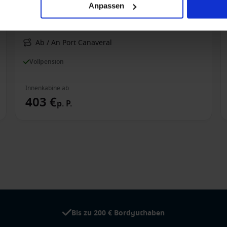
Anpassen
Karibik ab Port Canaveral, USA auf der Mardi
Gras
Ab / An Port Canaveral
Vollpension
Innenkabine ab
403 €
p. P.
Bis zu 200 € Bordguthaben