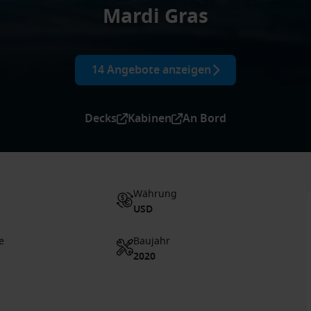
Mardi Gras
14 Angebote anzeigen
Decks
Kabinen
An Bord
Währung
USD
e
Baujahr
2020