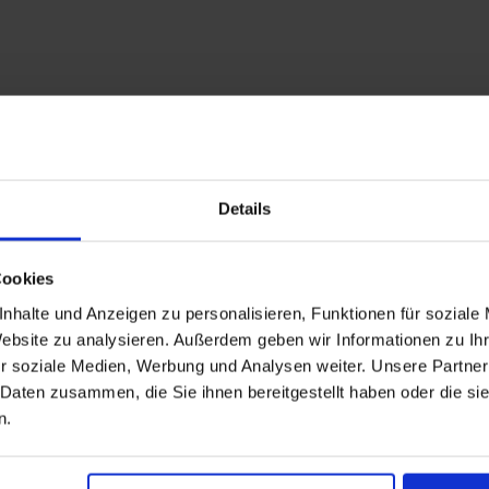
Nur Kreuzfahrt
Karibik ab Port Canaveral, USA auf der Mardi
Details
Gras
Ab / An Port Canaveral
Cookies
nhalte und Anzeigen zu personalisieren, Funktionen für soziale
Vollpension
Website zu analysieren. Außerdem geben wir Informationen zu I
r soziale Medien, Werbung und Analysen weiter. Unsere Partner
Innenkabine ab
 Daten zusammen, die Sie ihnen bereitgestellt haben oder die s
360 €
p. P.
n.
Nur Kreuzfahrt