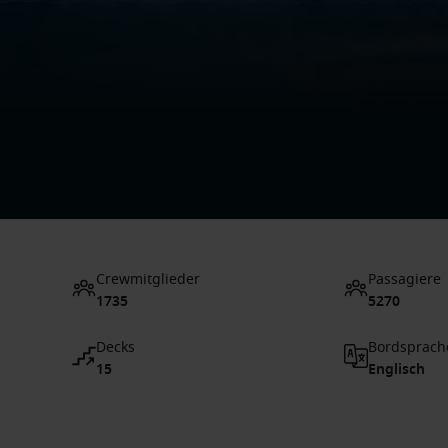
Crewmitglieder
Passagiere
1735
5270
Decks
Bordsprach
15
Englisch
1 / 16