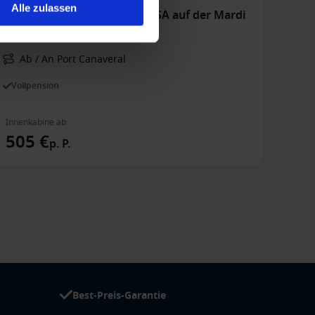
Alle zulassen
Karibik ab Port Canaveral, USA auf der Mardi
Gras
Ab / An Port Canaveral
Vollpension
Innenkabine ab
505 €
p. P.
Best-Preis-Garantie