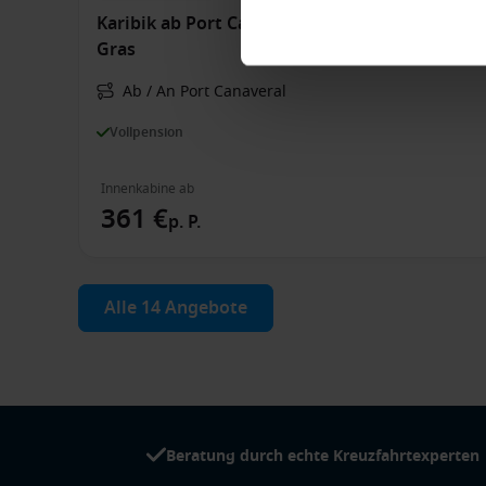
Karibik ab Port Canaveral, USA auf der Mardi
Gras
Ab / An Port Canaveral
Vollpension
Innenkabine ab
361 €
p. P.
Alle 14 Angebote
Beratung durch echte Kreuzfahrtexperten