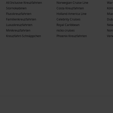
All Inclusive Kreuzfahrten
Norwegian Cruise Line
War
Stornokabinen
Costa Kreuzfahrten
Köln
Flusskreuzfahrten
Holland America Line
Mia
Familienkreuzfahrten
Celebrity Cruises
Dub
Luxuskreuzfahrten
Royal Caribbean
New
Minikreuzfahrten
nicko cruises
Nor
Kreuzfahrt-Schnäppchen
Phoenix Kreuzfahrten
Ven