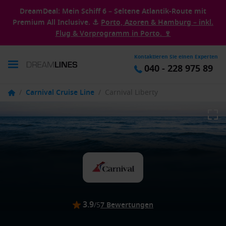
DreamDeal: Mein Schiff 6 – Seltene Atlantik-Route mit
Premium All Inclusive. ⚓
Porto, Azoren & Hamburg – inkl.
Flug & Vorprogramm in Porto. 🍷
Kontaktieren Sie einen Experten
040 - 228 975 89
/
Carnival Cruise Line
/
Carnival Liberty
3.9
/5
7 Bewertungen