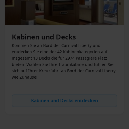
CARNIVAL LIBERTY
Mit der Carnival Liberty können Sie verschiedene
Kreuzfahrten in die
Karibik
unternehmen. Die Kreuzfahrten
starten und enden jeweils in Miami in Florida und sind
sieben Nächte lang. Mit dem vier-Sterne Schiff können Sie
unter anderem die Cayman Islands, Puerto Rico, Jamaika und
Kabinen und Decks
die Bahamas erkunden. Die Karibik bietet sich hervorragend
zum Schnorcheln und Tauchen an. Die Städte der Karibik
Kommen Sie an Bord der Carnival Liberty und
bieten eine entspannte Atmosphäre und laden zum
entdecken Sie eine der 42 Kabinenkategorien auf
Verweilen ein.
insgesamt 13 Decks die für 2974 Passagiere Platz
bieten. Wählen Sie Ihre Traumkabine und fühlen Sie
sich auf Ihrer Kreuzfahrt an Bord der Carnival Liberty
wie Zuhause!
Kabinen und Decks entdecken