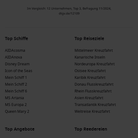
Top Schiffe
Top Reiseziele
AIDAcosma
Mittelmeer Kreuzfahrt
AIDAnova
Kanarische Inseln
Disney Dream
Nordeuropa Kreuzfahrt
Icon of the Seas
Ostsee Kreuzfahrt
Mein Schiff 1
Karibik Kreuzfahrt
Mein Schiff 2
Donau Flusskreuzfahrt
Mein Schiff 6
Rhein Flusskreuzfahrt
MS Artania
Asien Kreuzfahrt
MS Europa 2
Transatlantik Kreuzfahrt
Queen Mary 2
Weltreise Kreuzfahrt
Top Angebote
Top Reedereien