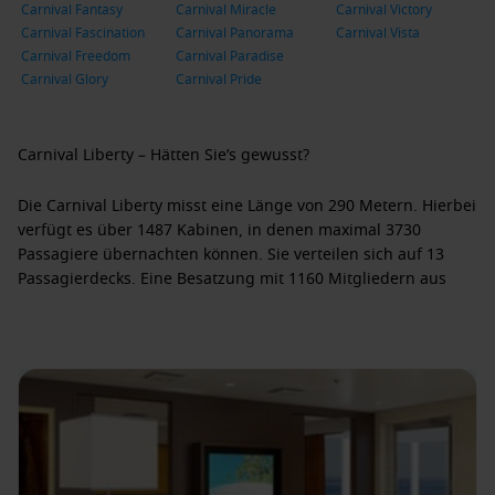
Carnival Fantasy
Carnival Miracle
Carnival Victory
Carnival Fascination
Carnival Panorama
Carnival Vista
Carnival Freedom
Carnival Paradise
Carnival Glory
Carnival Pride
Carnival Liberty – Hätten Sie’s gewusst?
Die Carnival Liberty misst eine Länge von 290 Metern. Hierbei
verfügt es über 1487 Kabinen, in denen maximal 3730
Passagiere übernachten können. Sie verteilen sich auf 13
Passagierdecks. Eine Besatzung mit 1160 Mitgliedern aus
aller Welt sorgt für das leibliche Wohl der Gäste. Da die
Carnival Liberty von der italienischen Werft Fincantieri im
Jahr 2005 fertiggestellt wurde, sind die Offiziere des
Kreuzfahrtschiffs italienischer Nationalität. Auch wurde die
Carnival Liberty in der italienischen Stadt Civitavecchia im Juli
2005 getauft, sie operiert jedoch unter der Flagge Panamas.
UNVERGESSLICHE KREUZFAHRTEN IN DIE KARIBIK MIT DER