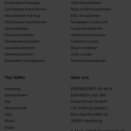
Dreamlines Packages
AIDA Kreuzfahrten
Last-Minute-Kreuzfahrten
Mein Schiff Kreuzfahrten
Kreuzfahrten mit Flug
MSC Kreuzfahrten
All Inclusive Kreuzfahrten
Norwegian Cruise Line
Stornokabinen
Costa Kreuzfahrten
Flusskreuzfahrten
Holland America Line
Familienkreuzfahrten
Celebrity Cruises
Luxuskreuzfahrten
Royal Caribbean
Minikreuzfahrten
nicko cruises
Kreuzfahrt-Schnäppchen
Phoenix Kreuzfahrten
Top Häfen
Über uns
DREAMLINES.de wird
Hamburg
betrieben von der
Bremerhaven
Dreamlines GmbH
Kiel
c/o Scaling Spaces,
Warnemünde
Burchardstraße 14
Köln
20095 Hamburg
Miami
Dubai