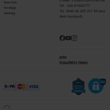
E-Mail:
info@dreamlines.de
New York
Tel.:
040-87406777
Nordkap
Tel: 0049 40 209 331 84 (aus
Venedig
dem Ausland)
Jobs
Kreuzfahrt News
© 2026. Alle Rechte vorbehalten. Alle Daten innerhalb der Dreamlines.de-Webseite
sind urheberrechtlich geschützt und dürfen nicht ohne Erlaubnis verwendet werden.