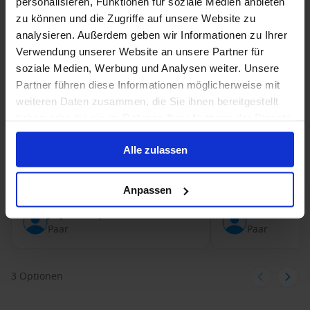
personalisieren, Funktionen für soziale Medien anbieten
zu können und die Zugriffe auf unsere Website zu
5 Tage
Außenkabine (Kat. 6C):
5 Tage
Innenkabi
•
•
•
analysieren. Außerdem geben wir Informationen zu Ihrer
Abfahrt: 2.10.2019
Abfahrt: 11.11.201
Verwendung unserer Website an unsere Partner für
soziale Medien, Werbung und Analysen weiter. Unsere
Vorteile
Vorteile
Partner führen diese Informationen möglicherweise mit
Es war auf jeden Fall ein Erlebnis
Feste Tischzeiten.
weiteren Daten zusammen, die Sie ihnen bereitgestellt
durch die gute Stimmung....das
Bord
haben oder die sie im Rahmen Ihrer Nutzung der Dienste
Schiff ist ein Raum.
Schwächen
gesammelt haben.
Das Schiff ist in 
Alle zulassen
Pool hat viele Rosts
allgemein Schmutz
Anpassen
Jaqueline Q.
Daniel C.
Paar
Paar
3 Optionen