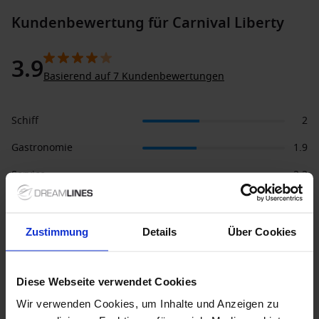
Kundenbewertung für Carnival Liberty
3.9
Basierend auf 7 Kundenbewertungen
Schiff
2
Gastronomie
1.9
Service
2.3
Entertainment
1.9
Ausflüge
1.9
Zustimmung
Details
Über Cookies
Kabine
2.2
Diese Webseite verwendet Cookies
Sport
1.9
Wir verwenden Cookies, um Inhalte und Anzeigen zu