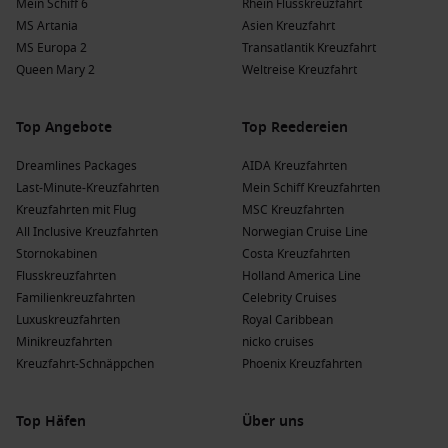
Mein Schiff 6
Rhein Flusskreuzfahrt
MS Artania
Asien Kreuzfahrt
MS Europa 2
Transatlantik Kreuzfahrt
Queen Mary 2
Weltreise Kreuzfahrt
Top Angebote
Top Reedereien
Dreamlines Packages
AIDA Kreuzfahrten
Last-Minute-Kreuzfahrten
Mein Schiff Kreuzfahrten
Kreuzfahrten mit Flug
MSC Kreuzfahrten
All Inclusive Kreuzfahrten
Norwegian Cruise Line
Stornokabinen
Costa Kreuzfahrten
Flusskreuzfahrten
Holland America Line
Familienkreuzfahrten
Celebrity Cruises
Luxuskreuzfahrten
Royal Caribbean
Minikreuzfahrten
nicko cruises
Kreuzfahrt-Schnäppchen
Phoenix Kreuzfahrten
Top Häfen
Über uns