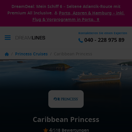
DreamDeal: Mein Schiff 6 – Seltene Atlantik-Route mit
Premium All Inclusive. ⚓
Porto, Azoren & Hamburg – inkl.
Flug & Vorprogramm in Porto. 🍷
Kontaktieren Sie einen Experten
040 - 228 975 89
/
Princess Cruises
/
Caribbean Princess
Caribbean Princess
4
/5
18 Bewertungen