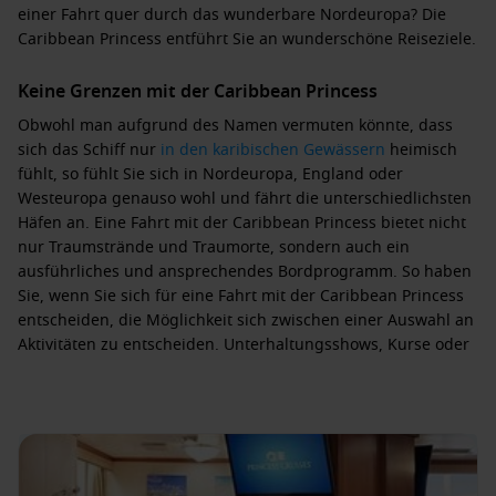
einer Fahrt quer durch das wunderbare Nordeuropa? Die
Caribbean Princess entführt Sie an wunderschöne Reiseziele.
Keine Grenzen mit der Caribbean Princess
Obwohl man aufgrund des Namen vermuten könnte, dass
sich das Schiff nur
in den karibischen Gewässern
heimisch
fühlt, so fühlt Sie sich in Nordeuropa, England oder
Westeuropa genauso wohl und fährt die unterschiedlichsten
Häfen an. Eine Fahrt mit der Caribbean Princess bietet nicht
nur Traumstrände und Traumorte, sondern auch ein
ausführliches und ansprechendes Bordprogramm. So haben
Sie, wenn Sie sich für eine Fahrt mit der Caribbean Princess
entscheiden, die Möglichkeit sich zwischen einer Auswahl an
Aktivitäten zu entscheiden. Unterhaltungsshows, Kurse oder
auch lehrreiche Fachvorträge sind Teil einer Kreuzfahrt. Sie
können sich sogar direkt auf dem Wasser der sieben
Weltmeere trauen lassen und in eine gemeinsame Zukunft
fahren. Des Weiteren gibt es eine Bibliothek, ein Internet-
Café sowie zahlreiche Duty-free Geschäfte. Für Golfer steht
der Golfsimulator sowie ein 9-Loch-Golfplatz zur Verfügung.