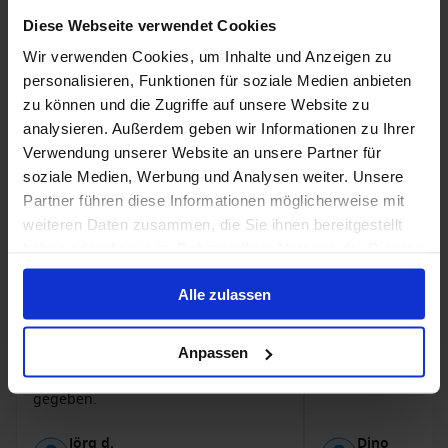
Sport
1.7
Diese Webseite verwendet Cookies
Wir verwenden Cookies, um Inhalte und Anzeigen zu
personalisieren, Funktionen für soziale Medien anbieten
zu können und die Zugriffe auf unsere Website zu
11 Tage
Balkonkabine (Kat. BA):
8 Tage
Außenkab
•
•
•
analysieren. Außerdem geben wir Informationen zu Ihrer
Abfahrt: 10.8.2018
Abfahrt: 5.19.2018
Verwendung unserer Website an unsere Partner für
Vorteile
Vorteile
soziale Medien, Werbung und Analysen weiter. Unsere
Partner führen diese Informationen möglicherweise mit
Sauberkeit, Größe der Kabine,
exclusives Essen, t
großzügiger Außendecks mit vielen
Schwächen
weiteren Daten zusammen, die Sie ihnen bereitgestellt
Sonnenliegen, die konsequent bei
Verkaufsgespräche
haben oder die sie im Rahmen Ihrer Nutzung der Dienste
Nichtnutzung von Handtüchern
gesammelt haben.
befreit wurden
Alle zulassen
Schwächen
Das Angebot im Büffetrestaurant war
nicht abwechslungsreich genug.
Anpassen
Nicht genügend frisches Obst und
Gemüse. Die Vielfalt war nicht
gegeben.
Jörg d.
Dino