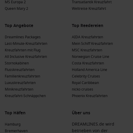
MS Europa 2
Transatlantik Kreuzfahrt
bietet hervorragende Unterhaltung und gastronomische
Queen Mary 2
Weltreise Kreuzfahrt
Erlebnisse; häufige Abfahrten erfolgen von
Southampton
oder
Sydney, Australien
.
Top Angebote
Top Reedereien
TUI Cruises – Mein Schiff
: TUI Cruises hat eine Flotte von 9,
von denen 2 Schwerin ansteuern. Die Reederei bietet eine
Dreamlines Packages
AIDA Kreuzfahrten
entspannte Atmosphäre und vielfältige
Last-Minute-Kreuzfahrten
Mein Schiff Kreuzfahrten
Wellnessmöglichkeiten; häufige Abfahrten erfolgen von
Kreuzfahrten mit Flug
MSC Kreuzfahrten
Bremerhaven
oder Hamburg, Deutschland.
All Inclusive Kreuzfahrten
Norwegian Cruise Line
Celebrity Cruises
: Celebrity Cruises hat eine Flotte von 17,
Stornokabinen
Costa Kreuzfahrten
die Schwerin ansteuert. Diese Reederei ist bekannt für
Flusskreuzfahrten
Holland America Line
moderne Annehmlichkeiten und hervorragende
Familienkreuzfahrten
Celebrity Cruises
Gastronomie; häufige Abfahrten erfolgen von
Amsterdam
,
Luxuskreuzfahrten
Royal Caribbean
Niederlande
.
Minikreuzfahrten
nicko cruises
Kreuzfahrt-Schnäppchen
Phoenix Kreuzfahrten
AIDA Kreuzfahrten
: AIDA Kreuzfahrten hat eine Flotte von
11, von denen einige Schwerin besuchen. Die Reederei
bietet ein kreatives Konzept an, das Spaß und
Top Häfen
Über uns
Entspannung vereint; häufige Abfahrten erfolgen von
Hamburg oder
Kiel
.
DREAMLINES.de wird
Hamburg
betrieben von der
Bremerhaven