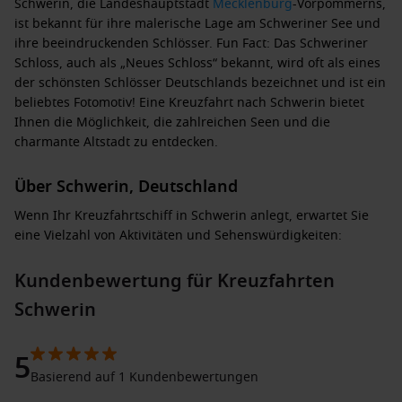
Schwerin, die Landeshauptstadt
Mecklenburg
-Vorpommerns,
ist bekannt für ihre malerische Lage am Schweriner See und
ihre beeindruckenden Schlösser. Fun Fact: Das Schweriner
Schloss, auch als „Neues Schloss“ bekannt, wird oft als eines
der schönsten Schlösser Deutschlands bezeichnet und ist ein
beliebtes Fotomotiv! Eine Kreuzfahrt nach Schwerin bietet
Ihnen die Möglichkeit, die zahlreichen Seen und die
charmante Altstadt zu entdecken.
Über Schwerin, Deutschland
Wenn Ihr Kreuzfahrtschiff in Schwerin anlegt, erwartet Sie
eine Vielzahl von Aktivitäten und Sehenswürdigkeiten:
Besuchen Sie das Schweriner Schloss
: Das prächtige
Kundenbewertung für Kreuzfahrten
Schloss ist eine der Hauptattraktionen der Stadt und bietet
Schwerin
zahlreiche Führungen innerhalb seiner historischen
Räumlichkeiten.
5
Erkunden Sie den Schlossgarten
: Der weitläufige Park um
Basierend auf 1 Kundenbewertungen
das Schloss lädt zu einem entspannten Spaziergang ein,