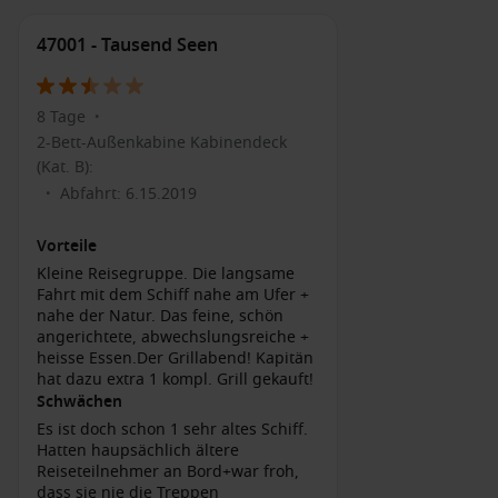
und Sie können die Blumenuhr bewundern.
Genießen Sie die Aussicht auf den Schweriner See
:
47001 - Tausend Seen
Machen Sie eine Bootsfahrt auf dem See oder entspannen
Sie sich an den Ufern, die sich perfekt zum Picknicken
eignen.
8 Tage
•
Entdecken Sie die Altstadt
: Die charmante Altstadt mit
2-Bett-Außenkabine Kabinendeck
ihren farbenfrohen Häusern, Kaulquappenbrunnen und
(Kat. B):
kleinen Cafés ist perfekt für einen Spaziergang.
Abfahrt: 6.15.2019
•
Besuchen Sie das Staatliche Museum Schwerin
: Hier
Vorteile
erfahren Sie mehr über die Kultur und Geschichte der
Region mit verschiedenen Ausstellungen und
Kleine Reisegruppe. Die langsame
Fahrt mit dem Schiff nahe am Ufer +
Sammlungen.
nahe der Natur. Das feine, schön
angerichtete, abwechslungsreiche +
Häfen, die Sie möglicherweise vor oder nach
heisse Essen.Der Grillabend! Kapitän
Schwerin besuchen
hat dazu extra 1 kompl. Grill gekauft!
Schwächen
Rostock,
Deutschland
: Diese historische Hansestadt hat
Es ist doch schon 1 sehr altes Schiff.
einen wunderschönen alten Hafen.
Hatten haupsächlich ältere
Top-Aktivitäten: Besuchen Sie das Rathaus, schlendern Sie
Reiseteilnehmer an Bord+war froh,
durch die Altstadt und nutzen Sie die Gelegenheit, die
dass sie nie die Treppen