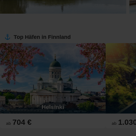
Top Häfen in Finnland
Helsinki
704 €
1.03
ab
ab