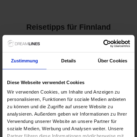
Reisetipps für Finnland
Kreuzfahrten nach Finnland:
Zustimmung
Details
Über Cookies
Entdecken Sie die Schönheit
des Nordens
Diese Webseite verwendet Cookies
Finnland, das Land der tausend Seen und unberührten Wälder,
ist ein Ziel, das nicht nur Naturliebhaber fasziniert. Auf einer
Wir verwenden Cookies, um Inhalte und Anzeigen zu
Kreuzfahrt nach Finnland haben Sie die Chance, die
personalisieren, Funktionen für soziale Medien anbieten
atemberaubende Schönheit der Natur, die freundliche Kultur
zu können und die Zugriffe auf unsere Website zu
der Einheimischen und historische Städte zu erleben. Wussten
analysieren. Außerdem geben wir Informationen zu Ihrer
Sie, dass Finnland über 188.000 Seen und 79 Nationalparks
Verwendung unserer Website an unsere Partner für
verfügt? Eine Kreuzfahrt in diese Region ermöglicht es Ihnen,
diese beeindruckende Landschafte hautnah zu erleben und
soziale Medien, Werbung und Analysen weiter. Unsere
gleichzeitig in einem komfortablen Ambiente zu entspannen.
Partner führen diese Informationen möglicherweise mit