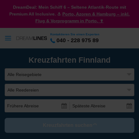
DreamDeal: Mein Schiff 6 – Seltene Atlantik-Route mit
Premium All Inclusive. ⚓
Porto, Azoren & Hamburg – inkl.
Flug & Vorprogramm in Porto. 🍷
Kontaktieren Sie einen Experten
040 - 228 975 89
Kreuzfahrten Finnland
Alle Reisegebiete
Alle Reedereien
Frühere Abreise
Späteste Abreise
Kreuzfahrten suchen