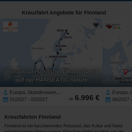
Kreuzfahrt Angebote für Finnland
Europa ab Hamburg, Deutschland
auf der HANSEATIC nature
Ost
Europa, Skandinavien,Nordeuropa,Ostsee,Finnland,Westeuropa,Deutschland,Dänemark,Schweden
6.996 €
ab
01/2027 - 02/2027
06/2027 
Kreuzfahrten Finnland
Finnland ist ein faszinierendes Reiseziel, das Kultur und Natur
auf einzigartige Weise vereint. Eine Kreuzfahrt ist ideal, um die