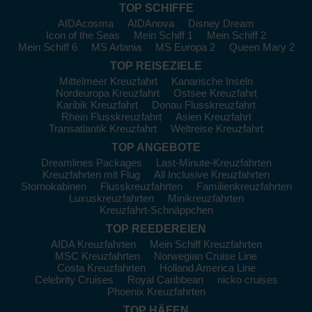
Helsinki
:
Die Hauptstadt Finnlands bietet eine Kombination
TOP SCHIFFE
aus faszinierender Architektur und einer reichen Kultur.
AIDAcosma
AIDAnova
Disney Dream
Besuchen Sie die beeindruckende Uspenski-Kathedrale oder
Icon of the Seas
Mein Schiff 1
Mein Schiff 2
den Marktplatz, wo Sie lokale Köstlichkeiten probieren können.
Mein Schiff 6
MS Artania
MS Europa 2
Queen Mary 2
Ein entspannender Spaziergang am Esplanadi-Park ist
TOP REISEZIELE
ebenfalls zu empfehlen.
Mittelmeer Kreuzfahrt
Kanarische Inseln
Kemi
:
Kemi ist bekannt für ihr beeindruckendes Eishotel
Nordeuropa Kreuzfahrt
Ostsee Kreuzfahrt
Karibik Kreuzfahrt
Donau Flusskreuzfahrt
und die beeindruckenden Schneehotels. Machen Sie eine
Rhein Flusskreuzfahrt
Asien Kreuzfahrt
Bootsfahrt im Winter oder besuchen Sie das Kemi Schloss für
Transatlantik Kreuzfahrt
Weltreise Kreuzfahrt
ein unvergessliches Erlebnis. Die malerische Umgebung ist
TOP ANGEBOTE
perfekt für einen kurzen Ausflug im Freien.
Dreamlines Packages
Last-Minute-Kreuzfahrten
Hamina
:
Diese charmante Stadt hat eine gut erhaltene
Kreuzfahrten mit Flug
All Inclusive Kreuzfahrten
Festungsanlage und europäische Architektur. Besuchen Sie
Stornokabinen
Flusskreuzfahrten
Familienkreuzfahrten
das Hamina Bastion oder genießen Sie einen ruhigen
Luxuskreuzfahrten
Minikreuzfahrten
Spaziergang entlang des Kanals. Die Festivals im Sommer
Kreuzfahrt-Schnäppchen
sind ein weiteres Highlight für Besucher.
TOP REEDEREIEN
Oulu:
Oulu ist bekannt für seine schöne Natur und sein
AIDA Kreuzfahrten
Mein Schiff Kreuzfahrten
MSC Kreuzfahrten
Norwegian Cruise Line
pulsierendes Stadtleben. Besuchen Sie das Oulu Museum of
Costa Kreuzfahrten
Holland America Line
Art oder genießen Sie eine Fahrradtour entlang des Flusses
Celebrity Cruises
Royal Caribbean
nicko cruises
Oulu. In den warmen Monaten sind Bootsfahrten eine beliebte
Phoenix Kreuzfahrten
Aktivität.
TOP HÄFEN