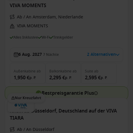
VIVA MOMENTS
Ab / An Amsterdam, Niederlande
VIVA MOMENTS
Alles Inklusive
Wi-Fi
Trinkgelder
6 Aug. 2027
2 Alternativen
7
Nächte
Außenkabine
ab
Balkonkabine
ab
Suite
ab
1,950 €
2,295 €
2,595 €
p. P.
p. P.
p. P.
Bestpreisgarantie Plus
Nur Kreuzfahrt
Rhein ab Düsseldorf, Deutschland auf der VIVA
TIARA
Ab / An Düsseldorf