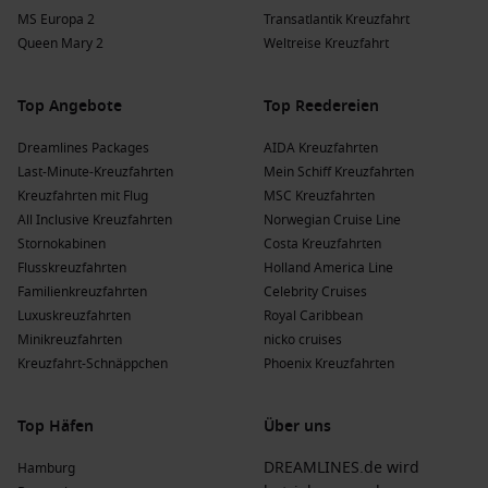
Schiffen, von denen 4 Harlingen ansteuern:
MS Hamburg
MS Europa 2
Transatlantik Kreuzfahrt
und
MS Lady Cristina
. Die Reederei bietet intime
Queen Mary 2
Weltreise Kreuzfahrt
Kreuzfahrten mit persönlichem Service; häufige Abfahrten
erfolgen ab Frankfurt oder
Hamburg
.
Top Angebote
Top Reedereien
VIVA Cruises
: VIVA Cruises hat eine Flotte von 9 Schiffen,
von denen 1 Harlingen besucht:
MS VIVA TIARA
. Diese
Dreamlines Packages
AIDA Kreuzfahrten
Reederei fokussiert sich auf einzigartige Flusskreuzfahrten
Last-Minute-Kreuzfahrten
Mein Schiff Kreuzfahrten
mit einem modernen Ansatz; die Abfahrt erfolgt häufig ab
Kreuzfahrten mit Flug
MSC Kreuzfahrten
Düsseldorf
.
All Inclusive Kreuzfahrten
Norwegian Cruise Line
Stornokabinen
Costa Kreuzfahrten
SE-Tours GmbH
: SE-Tours hat eine Flotte von 4 Schiffen,
Flusskreuzfahrten
Holland America Line
von denen 1 Harlingen ansteuert:
MS Rigoletto
. Diese
Familienkreuzfahrten
Celebrity Cruises
Reederei ist für entspannte Reisen und individuelle
Luxuskreuzfahrten
Royal Caribbean
Erlebnisse bekannt; häufige Abfahrten erfolgen ab
Minikreuzfahrten
nicko cruises
Enkhuizen
.
Kreuzfahrt-Schnäppchen
Phoenix Kreuzfahrten
A-ROSA
: A-ROSA hat eine Flotte von 15 Schiffen, von denen
1
Hardangerfjord
besucht:
A-ROSA SILVA
. Diese Reederei
Top Häfen
Über uns
bietet ein familienfreundliches Konzept mit vielen
Freizeitmöglichkeiten; häufige Abfahrten erfolgen ab
Köln
.
DREAMLINES.de wird
Hamburg
Ponant
: Ponant bietet Luxus-Kreuzfahrten an und hat eine