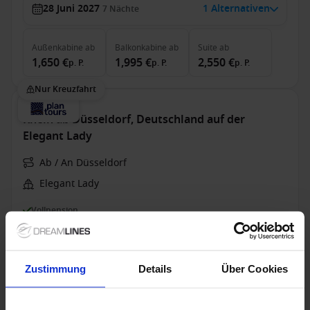
28 Juni 2027
1 Alternativen
7
Nächte
Außenkabine
ab
Balkonkabine
ab
Suite
ab
1,650 €
1,995 €
2,550 €
p. P.
p. P.
p. P.
Nur Kreuzfahrt
Rhein ab Düsseldorf, Deutschland auf der
Elegant Lady
Ab / An Düsseldorf
Elegant Lady
Vollpension
Bis zu 49 € Bordguthaben
20 Aug. 2027
1 Alternativen
6
Nächte
Zustimmung
Details
Über Cookies
Außenkabine
ab