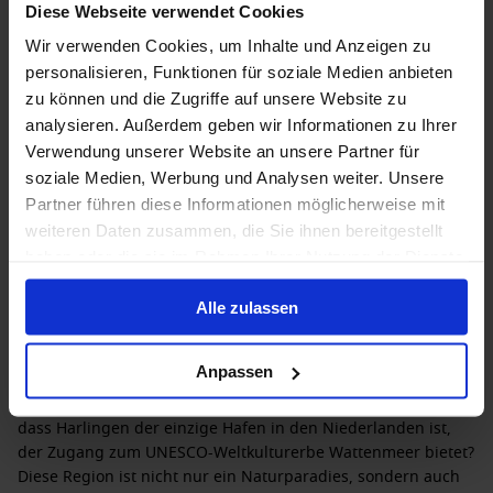
1,211 €
Diese Webseite verwendet Cookies
p. P.
Wir verwenden Cookies, um Inhalte und Anzeigen zu
personalisieren, Funktionen für soziale Medien anbieten
zu können und die Zugriffe auf unsere Website zu
analysieren. Außerdem geben wir Informationen zu Ihrer
Verwendung unserer Website an unsere Partner für
soziale Medien, Werbung und Analysen weiter. Unsere
Harlingen, Niederlande – Ein charmantes
Partner führen diese Informationen möglicherweise mit
Hafenstadt im Herzen Frieslands
weiteren Daten zusammen, die Sie ihnen bereitgestellt
haben oder die sie im Rahmen Ihrer Nutzung der Dienste
Harlingen, eine malerische Hafenstadt an der Nordseeküste
der
Niederlande
, ist bekannt für ihre historische Architektur,
gesammelt haben.
lebhafte maritim Atmosphäre und atemberaubenden
Alle zulassen
Ausblick auf die Wattenmeerinseln. Eine Kreuzfahrt nach
Harlingen ist eine großartige Gelegenheit, diese einzigartige
Anpassen
Stadt zu erkunden, während Sie gleichzeitig die
faszinierenden Küstenlandschaften genießen. Wussten Sie,
dass Harlingen der einzige Hafen in den Niederlanden ist,
der Zugang zum UNESCO-Weltkulturerbe Wattenmeer bietet?
Diese Region ist nicht nur ein Naturparadies, sondern auch