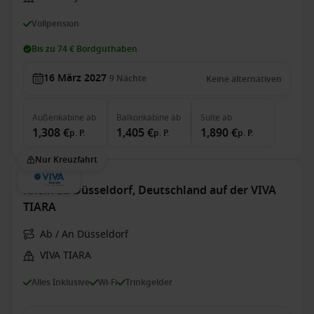
Vollpension
Bis zu 74 € Bordguthaben
16 März 2027
9
Nächte
Keine alternativen
Außenkabine
ab
Balkonkabine
ab
Suite
ab
1,308 €
1,405 €
1,890 €
p. P.
p. P.
p. P.
Nur Kreuzfahrt
Rhein ab Düsseldorf, Deutschland auf der VIVA
TIARA
Ab / An Düsseldorf
VIVA TIARA
Alles Inklusive
Wi-Fi
Trinkgelder