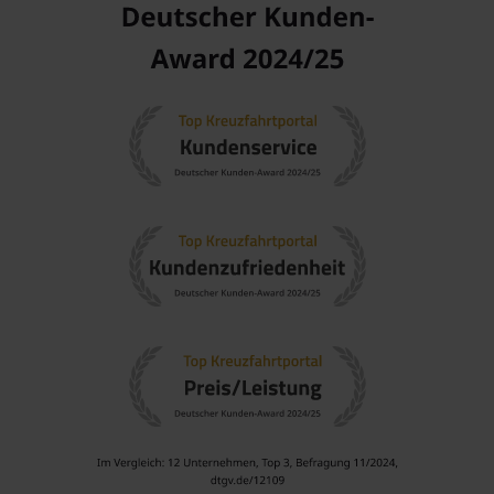
faszinierende kulturelle Vielfalt und atemberaubende
Landschaften, die von dichten Regenwäldern bis hin zu
majestätischen Anden reichen.
Argentinien
: Argentinien lockt Reisende mit renommierten
Weinregionen, beeindruckenden Städten und
unverwechselbarer Kultur. Eine Kreuzfahrt ermöglicht es,
die schönsten Seiten des Landes zu entdecken.
Brasilien
: Brasilien ist berühmt für seine pulsierenden
Städte, Strände und einzigartige Tierwelt. Eine Kreuzfahrt
bietet die Möglichkeit, den
Amazonas
und die
Karibik
gleichzeitig zu erleben.
Antarktis
: Die Antarktis ist das letzte große Wildnisgebiet
der Erde, das faszinierende Gletscher, gewaltige Eisberge
und einzigartige Tierarten bietet.
Beliebte Reedereien und ihre Schiffe, die die
Chilenischen Fjorde besuchen
Phoenix Kreuzfahrten
: Phoenix Kreuzfahrten hat eine