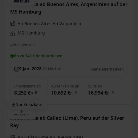
Südamerika ab Buenos Aires, Argentinien auf der
MS Hamburg
Ab Buenos Aires An Valparaíso
MS Hamburg
Vollpension
Bis zu 749 € Bordguthaben
9 Jan. 2028
21
Nächte
Keine alternativen
Innenkabine
ab
Außenkabine
ab
Suite
ab
8.252 €
10.692 €
16.994 €
p. P.
p. P.
p. P.
Nur Kreuzfahrt
Südamerika ab Callao (Lima), Peru auf der Silver
Ray
Ab Callao/Lima An Buenos Aires