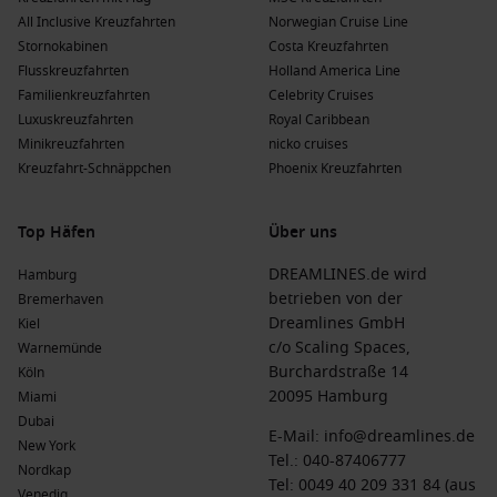
die nach den Chilenischen Fjorden fahren. Diese Reederei
All Inclusive Kreuzfahrten
Norwegian Cruise Line
bietet exklusive Expeditionen mit Fokus auf Nachhaltigkeit.
Stornokabinen
Costa Kreuzfahrten
Abfahrten erfolgen häufig von Ushuaia oder Valparaíso.
Flusskreuzfahrten
Holland America Line
Hurtigruten
Expeditions
: Hurtigruten Expeditions betreibt
Familienkreuzfahrten
Celebrity Cruises
2 Schiffe, darunter MS
Roald Amundsen
, das eine
Luxuskreuzfahrten
Royal Caribbean
aufregende Reise zu den Chilenischen Fjorden ermöglicht.
Minikreuzfahrten
nicko cruises
Diese Reederei ist bekannt für ihre Erlebnisse in der Natur
Kreuzfahrt-Schnäppchen
Phoenix Kreuzfahrten
und bietet oft Abfahrten von Buenos Aires an.
Top Häfen
Über uns
Die Vorteile einer Kreuzfahrt zu den
Chilenischen Fjorden, Chile zu verschiedenen
DREAMLINES.de wird
Hamburg
Jahreszeiten
betrieben von der
Bremerhaven
Dreamlines GmbH
Kiel
Frühling
(
März
,
April
,
Mai
)
: Die Temperaturen liegen
c/o Scaling Spaces,
Warnemünde
zwischen 5 °C und 15 °C. Diese Zeit eignet sich
Burchardstraße 14
Köln
hervorragend für einzigartige Flora und Fauna, die in
20095 Hamburg
Miami
voller Blüte stehen.
Dubai
E-Mail:
info@dreamlines.de
Sommer
(
Juni
,
Juli
,
August
)
: Im Sommer bewegen sich die
New York
Tel.:
040-87406777
Temperaturen zwischen 10 °C und 20 °C. Das Wetter ist in
Nordkap
Tel: 0049 40 209 331 84 (aus
dieser Zeit am milde und ideal für Outdoor-Abenteuer.
Venedig