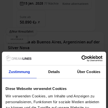
15 Jan. 2028
77
Nächte
Keine alternativen
Suite
ab
50.890 €
p. P.
Nur Kreuzfahrt
Südamerika ab Buenos Aires, Argentinien auf der
Silver Nova
Ab Buenos Aires An Valparaíso
Silver Nova
Zustimmung
Details
Über Cookies
Alles Inklusive
Wi-Fi
Trinkgelder
Sonderpreise mit bis zu 40% Ermäßigung
Diese Webseite verwendet Cookies
Bis zu 499 € Bordguthaben
Wir verwenden Cookies, um Inhalte und Anzeigen zu
personalisieren, Funktionen für soziale Medien anbieten
17 Feb. 2027
16
Nächte
Keine alternativen
zu können und die Zugriffe auf unsere Website zu