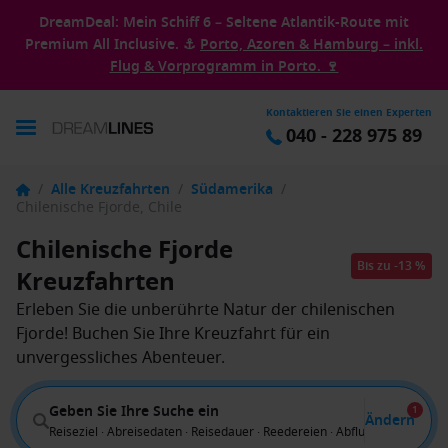
DreamDeal: Mein Schiff 6 – Seltene Atlantik-Route mit
Premium All Inclusive. ⚓
Porto, Azoren & Hamburg – inkl.
Flug & Vorprogramm in Porto. 🍷
Kontaktieren Sie einen Experten
040 - 228 975 89
/
Alle Kreuzfahrten
/
Südamerika
/
Chilenische Fjorde, Chile
Chilenische Fjorde
Bis zu -13 %
Kreuzfahrten
Erleben Sie die unberührte Natur der chilenischen
Fjorde! Buchen Sie Ihre Kreuzfahrt für ein
unvergessliches Abenteuer.
Geben Sie Ihre Suche ein
1
Ändern
Reiseziel · Abreisedaten · Reisedauer · Reedereien · Abflug von