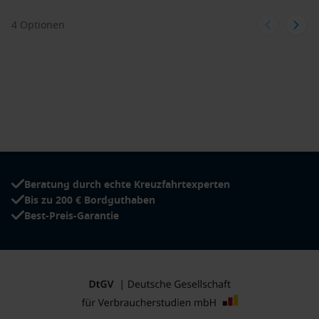
einschließlich des beeindruckenden Osorno-Vulkans.
Garibaldi-Gletscher,
Chile
: Der Garibaldi-Gletscher bietet
4 Optionen
Besuchern eine spektakuläre Kulisse mit seinen
majestätischen Eisformationen. Bootsfahrten ermöglichen
einen nahen Blick auf den Gletscher und seine Umgebung.
Drake-Passage,
Antarktis
: Die Überquerung der Drake-
Passage ist ein aufregendes Abenteuer für
Kreuzfahrtpassagiere. Hier können Sie die wilde Schönheit
des südlichen Ozeans erleben und häufig Wale und
Seevögel beobachten.
Beratung durch echte Kreuzfahrtexperten
Beliebte Kreuzfahrtreisen, die die Chilenischen
Bis zu 200 € Bordguthaben
Fjorde besuchen
Best-Preis-Garantie
Patagonien
: Patagonien ist bekannt für seine unberührten
Landschaften und atemberaubende Natur. Eine Kreuzfahrt
in diese Region bietet die Möglichkeit, fjordartige
Gewässer, vergletscherte Berge und reichhaltige Tierwelt
zu entdecken.
Südamerika
: Kreuzfahrten nach Südamerika bieten eine