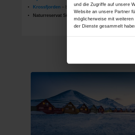
und die Zugriffe auf unsere 
Krossfjorden
– bekannt für eindrucksvolle Gletsch
Website an unsere Partner fü
Naturreservat Südost-Spitzbergen
– geschützte G
möglicherweise mit weiteren
Arktische Tierwelt
– mit etwas Glück zeigen sich W
der Dienste gesammelt habe
Beste Reisezeit für eine
Der Sommer ist die wichtigste Saison für
Kreuzfahrte
ist vor allem in den Sommermonaten besonders gefrag
Mai
– ruhige Übergangszeit mit ersten Tierbeobach
Juni bis August
– Hauptreisezeit mit langen Tagen,
September
– kühlere Temperaturen und besondere
Richtwert Temperaturen
– meist zwischen 0 und 1
Die besten Reedereien f
Für eine
Spitzbergen-Kreuzfahrt
stehen unterschiedl
AIDA Cruises
– komfortable Kreuzfahrten mit entsp
Mein Schiff
– moderne Wohlfühlschiffe mit großzü