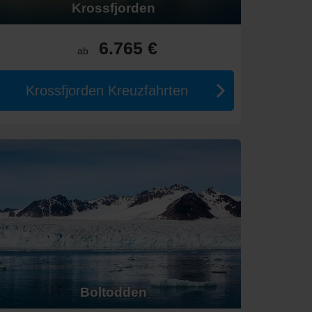
Krossfjorden
6.765 €
ab
Krossfjorden Kreuzfahrten
Spitsbergen
rit
Boltodden