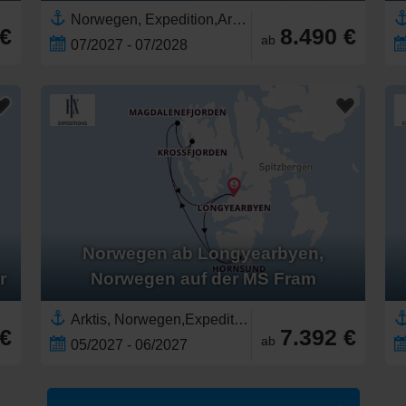
Norwegen, Expedition,Arktis,Spitzbergen,Europa,Skandinavien,Nordeuropa,Norwegische Fjorde
 €
8.490 €
ab
07/2027 - 07/2028
Norwegen ab Longyearbyen,
r
Norwegen auf der MS Fram
Arktis, Norwegen,Expedition,Spitzbergen
 €
7.392 €
ab
05/2027 - 06/2027