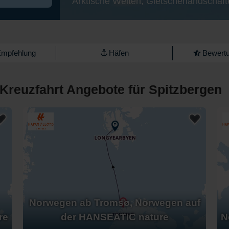
Arktische Weiten, Gletscherlandschaft
Empfehlung
Häfen
Bewertu
Kreuzfahrt Angebote für Spitzbergen
Norwegen ab Tromsø, Norwegen auf
re
der HANSEATIC nature
N