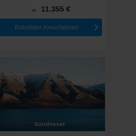
11.355 €
ab
Boltodden Kreuzfahrten
hiffsreise
eignet sich besonders für alle, die Fjorde,
euzfahrten
Sundneset