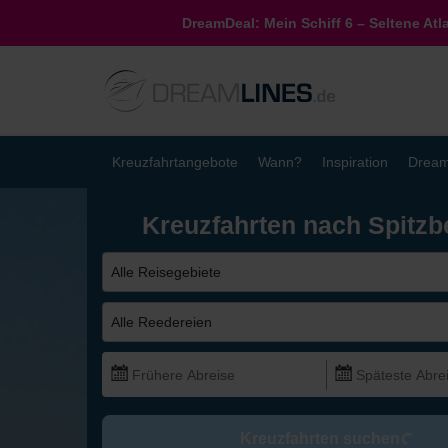
DreamDeal: Mein Schiff 6 – Seltene Atl
Kreuzfahrtangebote
Wann?
Inspiration
Dream
Kreuzfahrten nach Spitzb
Alle Reisegebiete
Alle Reedereien
Kreuzfahrten suchen