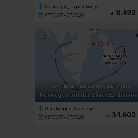
Norwegen, Expedition,Arktis,Spitzbergen,Europa,Skandinavien,Nordeuropa,Norwegische Fjorde
8.490
ab
07/2027 - 07/2028
Norwegen ab Longyearbyen,
Norwegen auf der Silver Endeavou
Spitzbergen, Norwegen,Arktis,Expedition
14.600
ab
06/2027 - 07/2028