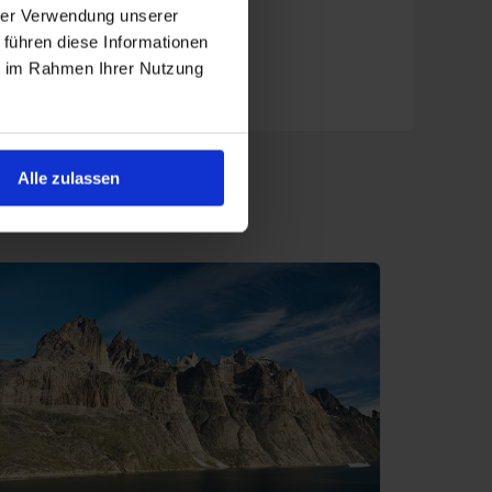
hrer Verwendung unserer
 führen diese Informationen
ie im Rahmen Ihrer Nutzung
eck und bei Ausflügen. Eine
Schiffsreise Spitzbergen
Alle zulassen
ab
Hamburg
rem ab
Kiel