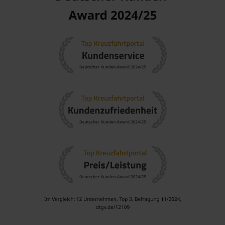
Strandbesuche
: Entspannen Sie an den wunderschönen
Stränden von Portsmouth, wie dem Purple Turtle Beach
oder dem Fredericksteins Beach, wo Sie Sonne tanken und
im kristallklaren Wasser schwimmen können.
Kulturelle Erlebnisse
: Besuchen Sie lokale Märkte und
probieren Sie die köstlichen Nationalgerichte wie
„Mountain Chicken“ (Froschschenkel) oder die
traditionellen dominikanischen Rum-Sorten.
Naheliegende Häfen von Portsmouth,
Dominica
Eine
Kreuzfahrt nach Portsmouth
ermöglicht es Ihnen auch,
andere beeindruckende Hafenstädte in der Karibik zu
besuchen:
Bridgetown
,
Barbados
: Bridgetown ist die lebendige
Hauptstadt von Barbados, bekannt für ihre koloniale
Architektur und das lebhafte Nachtleben. Besuchen Sie die
St. Nicholas Abbey oder genießen Sie eine Stadtrundfahrt.