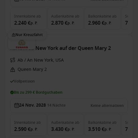
Innenkabine
ab
Außenkabine
ab
Balkonkabine
ab
Suite
a
2.240 €
2.870 €
2.960 €
7.460
p. P.
p. P.
p. P.
Nur Kreuzfahrt
Karibik ab New York auf der Queen Mary 2
Ab / An New York, USA
Queen Mary 2
Vollpension
Bis zu 299 € Bordguthaben
24 Nov. 2028
14
Nächte
Keine alternativen
Innenkabine
ab
Außenkabine
ab
Balkonkabine
ab
Suite
a
2.590 €
3.430 €
3.510 €
7.790
p. P.
p. P.
p. P.