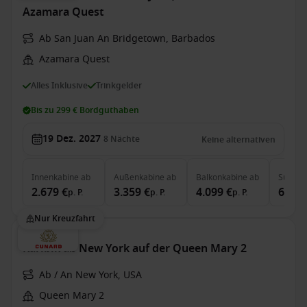
Azamara Quest
Ab San Juan An Bridgetown, Barbados
Azamara Quest
Alles Inklusive
Trinkgelder
Bis zu 299 € Bordguthaben
19 Dez. 2027
8
Nächte
Keine alternativen
Innenkabine
ab
Außenkabine
ab
Balkonkabine
ab
Suite
a
2.679 €
3.359 €
4.099 €
6.259
p. P.
p. P.
p. P.
Nur Kreuzfahrt
Karibik ab New York auf der Queen Mary 2
Ab / An New York, USA
Queen Mary 2