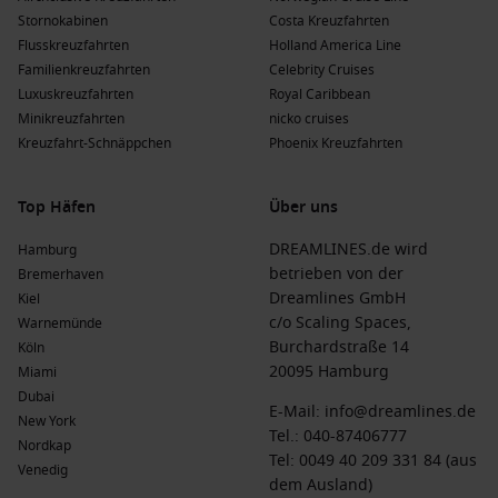
Beliebte Regionen bei Kreuzfahrten
Stornokabinen
Costa Kreuzfahrten
Flusskreuzfahrten
Holland America Line
Eine Kreuzfahrt nach Portsmouth führt Sie durch
Familienkreuzfahrten
Celebrity Cruises
verschiedene aufregende Regionen. Hier sind die
Luxuskreuzfahrten
Royal Caribbean
empfohlenen Regionen:
Minikreuzfahrten
nicko cruises
Kreuzfahrt-Schnäppchen
Phoenix Kreuzfahrten
Karibik
: Die Karibik ist bekannt für ihre wunderschönen
Strände, tropisches Klima und lebendige Kulturen und ein
sehr beliebtes Ziel für Kreuzfahrten.
Top Häfen
Über uns
Südliche Karibik
: Diese Region bietet tropische Inseln mit
DREAMLINES.de wird
Hamburg
atemberaubenden Stränden, gefragten Wassersportarten
betrieben von der
Bremerhaven
und lebhaften Märkten.
Dreamlines GmbH
Kiel
Östliche Karibik
: Die östliche Karibik ist berühmt für ihre
c/o Scaling Spaces,
Warnemünde
idyllischen Buchten, kulturellen Attraktionen und
Burchardstraße 14
Köln
herzlichen Einwohner – perfekt für einen entspannten
20095 Hamburg
Miami
Urlaub.
Dubai
E-Mail:
info@dreamlines.de
New York
USA Ostküste
: Diese Region bietet eine lebendige
Tel.:
040-87406777
Nordkap
Mischung aus ausgezeichnetem Essen, Geschichte, Kunst
Tel: 0049 40 209 331 84 (aus
Venedig
und Kultur mit vielen faszinierenden Städten, die zu
dem Ausland)