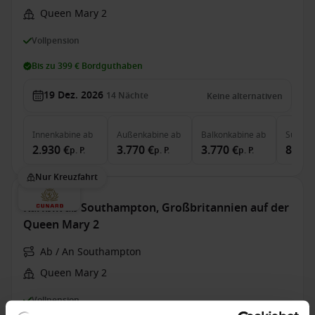
Queen Mary 2
Vollpension
Bis zu 399 € Bordguthaben
19 Dez. 2026
14
Nächte
Keine alternativen
Innenkabine
ab
Außenkabine
ab
Balkonkabine
ab
Suite
a
2.930 €
3.770 €
3.770 €
8.990
p. P.
p. P.
p. P.
Nur Kreuzfahrt
Karibik ab Southampton, Großbritannien auf der
Queen Mary 2
Ab / An Southampton
Queen Mary 2
Vollpension