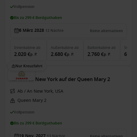
Vollpension
Bis zu 299 € Bordguthaben
6 März 2028
12
Nächte
Keine alternativen
Innenkabine
ab
Außenkabine
ab
Balkonkabine
ab
Suite
a
2.020 €
2.680 €
2.760 €
6.290
p. P.
p. P.
p. P.
Nur Kreuzfahrt
Karibik ab New York auf der Queen Mary 2
Ab / An New York, USA
Queen Mary 2
Vollpension
Bis zu 299 € Bordguthaben
19 Nov. 2027
13
Nächte
Keine alternativen