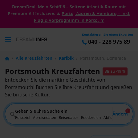
DreamDeal: Mein Schiff 6 – Seltene Atlantik-Route mit
Premium All Inclusive. ⚓
Porto, Azoren & Hamburg – inkl.
Flug & Vorprogramm in Porto. 🍷
Kontaktieren Sie einen Experten
040 - 228 975 89
/
Alle Kreuzfahrten
/
Karibik
/
Portsmouth, Dominica
Portsmouth Kreuzfahrten
Bis zu -19 %
Entdecken Sie die maritime Geschichte von
Portsmouth! Buchen Sie Ihre Kreuzfahrt und genießen
Sie britische Kultur.
Geben Sie Ihre Suche ein
1
Ändern
Reiseziel · Abreisedaten · Reisedauer · Reedereien · Abflug von