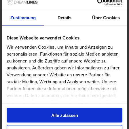
Bis zu 749 € Bordguthaben
11 Jan. 2027
34
Nächte
Keine alternativen
Zustimmung
Details
Über Cookies
Suite
ab
Diese Webseite verwendet Cookies
18.460 €
p. P.
Wir verwenden Cookies, um Inhalte und Anzeigen zu
Nur Kreuzfahrt
personalisieren, Funktionen für soziale Medien anbieten
zu können und die Zugriffe auf unsere Website zu
Karibik ab Southampton, Großbritannien auf der
analysieren. Außerdem geben wir Informationen zu Ihrer
Queen Mary 2
Verwendung unserer Website an unsere Partner für
Ab / An Southampton
soziale Medien, Werbung und Analysen weiter. Unsere
Partner führen diese Informationen möglicherweise mit
Queen Mary 2
weiteren Daten zusammen, die Sie ihnen bereitgestellt
Vollpension
haben oder die sie im Rahmen Ihrer Nutzung der Dienste
gesammelt haben.
Bis zu 749 € Bordguthaben
Alle zulassen
11 Jan. 2028
35
Nächte
Keine alternativen