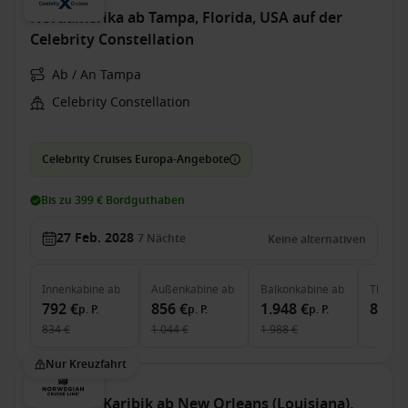
Nordamerika ab Tampa, Florida, USA auf der
Celebrity Constellation
Ab / An Tampa
Celebrity Constellation
Celebrity Cruises Europa-Angebote
Bis zu 399 € Bordguthaben
27 Feb. 2028
7
Nächte
Keine alternativen
Innenkabine
ab
Außenkabine
ab
Balkonkabine
ab
The Ret
792 €
856 €
1.948 €
8.372
p. P.
p. P.
p. P.
834 €
1.044 €
1.988 €
Nur Kreuzfahrt
Westliche Karibik ab New Orleans (Louisiana),