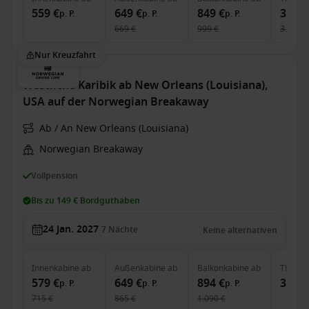
559 €
649 €
849 €
3.109
p. P.
p. P.
p. P.
669 €
999 €
3.140 €
Nur Kreuzfahrt
Westliche Karibik ab New Orleans (Louisiana),
USA auf der Norwegian Breakaway
Ab / An New Orleans (Louisiana)
Norwegian Breakaway
Vollpension
Bis zu 149 € Bordguthaben
24 Jan. 2027
7
Nächte
Keine alternativen
Innenkabine
ab
Außenkabine
ab
Balkonkabine
ab
The Ha
579 €
649 €
894 €
3.034
p. P.
p. P.
p. P.
715 €
865 €
1.090 €