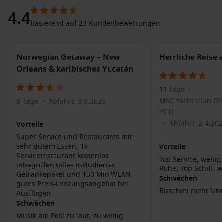
Erleben Sie die lokale Küche
: Probieren Sie traditionelle
4.4
Gerichte wie Gumbo, Jambalaya und Beignets. Besuchen
Basierend auf 23 Kundenbewertungen
Sie das Café du Monde, um die berühmten (und
köstlichen) Beignets zu kosten!
Norwegian Getaway – New
Herrliche Reise
Erkunden Sie den Jackson Square
: Ein historischer Platz
Orleans & karibisches Yucatán
im French Quarter, umgeben von Restaurants, Geschäften
und Straßenkünstlern. Hier können Sie die
11 Tage
•
beeindruckende St. Louis Cathedral besichtigen.
MSC Yacht Club Del
8 Tage
Abfahrt: 3.9.2025
•
Genießen Sie eine Bootstour auf dem Mississippi
:
YC1):
Nehmen Sie an einer Flusskreuzfahrt teil, um die Stadt
Abfahrt: 2.4.20
•
Vorteile
vom Wasser aus zu sehen und mehr über die Geschichte
Super Service und Restaurants mit
des Mississippi zu erfahren.
sehr gutem Essen, 1x
Vorteile
Besuchen Sie das National WWII Museum
: Dieses
Servicerestaurant kostenlos
Top Service, wenig
hochgelobte Museum ist ein Muss für
inbegriffen tolles inkludiertes
Ruhe, Top Schiff, w
Getränkepaket und 150 Min WLAN
Geschichtsinteressierte und bietet faszinierende Einblicke
Schwächen
gutes Preis-Leistungsangebot bei
in den Zweiten Weltkrieg.
Bisschen mehr Unt
Ausflügen
Schwächen
Häfen, die Sie möglicherweise vor oder nach
Musik am Pool zu laut, zu wenig