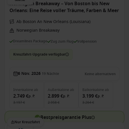
Norwegian Breakaway – Von Boston bis New
Orleans: Eine Reise voller Träume, Farben & Meer
Ab Boston An New Orleans (Louisiana)
Norwegian Breakaway
Dreamlines Package
Zug zum Flug
Vollpension
Kreuzfahrt-Upgrade verfügbar
6 Nov. 2026
19
Nächte
Keine alternativen
Innenkabine
ab
Außenkabine
ab
Balkonkabine
ab
2.749 €
2.899 €
3.199 €
p. P.
p. P.
p. P.
3.197 €
2.958 €
3.264 €
Bestpreisgarantie Plus
Nur Kreuzfahrt