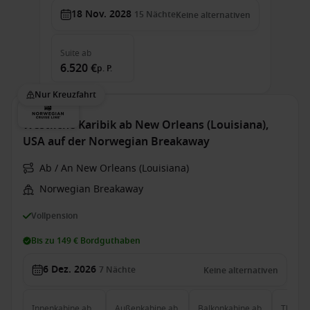
18 Nov. 2028
15
Nächte
Keine alternativen
Suite
ab
6.520 €
p. P.
Nur Kreuzfahrt
Westliche Karibik ab New Orleans (Louisiana),
USA auf der Norwegian Breakaway
Ab / An New Orleans (Louisiana)
Norwegian Breakaway
Vollpension
Bis zu 149 € Bordguthaben
6 Dez. 2026
7
Nächte
Keine alternativen
Innenkabine
ab
Außenkabine
ab
Balkonkabine
ab
The Ha