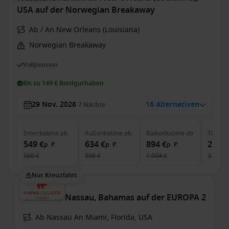
USA auf der Norwegian Breakaway
Ab / An New Orleans (Louisiana)
Norwegian Breakaway
Vollpension
Bis zu 149 € Bordguthaben
29 Nov. 2026
16 Alternativen
7
Nächte
Innenkabine
ab
Außenkabine
ab
Balkonkabine
ab
The Ha
549 €
634 €
894 €
2.879
p. P.
p. P.
p. P.
560 €
906 €
1.004 €
3.309 €
Nur Kreuzfahrt
Karibik ab Nassau, Bahamas auf der EUROPA 2
Ab Nassau An Miami, Florida, USA