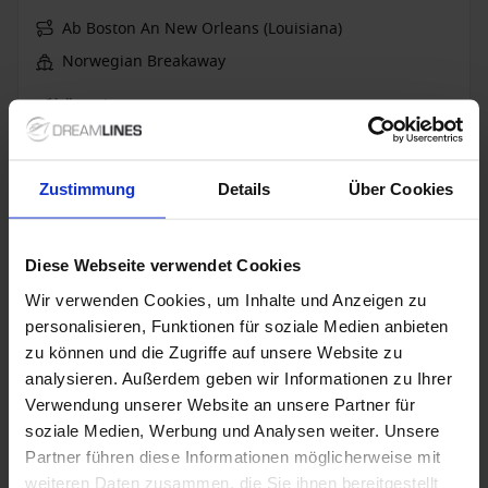
Ab Boston An New Orleans (Louisiana)
Norwegian Breakaway
Vollpension
Bis zu 399 € Bordguthaben
8 Nov. 2026
14
Nächte
Zustimmung
Details
Über Cookies
Keine alternativen
Innenkabine
ab
Außenkabine
ab
Balkonkabine
ab
The Ha
Diese Webseite verwendet Cookies
989 €
1.174 €
1.699 €
8.069
p. P.
p. P.
p. P.
1.570 €
1.925 €
2.462 €
Wir verwenden Cookies, um Inhalte und Anzeigen zu
personalisieren, Funktionen für soziale Medien anbieten
Kreuzfahrt mit Flug, Hotel, Ausflüge
zu können und die Zugriffe auf unsere Website zu
analysieren. Außerdem geben wir Informationen zu Ihrer
Norwegian Breakaway - Jazz-Rhythmen in New
Verwendung unserer Website an unsere Partner für
Orleans & Karibik-Träume auf den ABC-Inseln
soziale Medien, Werbung und Analysen weiter. Unsere
Ab New Orleans (Louisiana) An Boston
Partner führen diese Informationen möglicherweise mit
weiteren Daten zusammen, die Sie ihnen bereitgestellt
Norwegian Breakaway