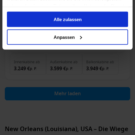
haben oder die sie im Rahmen Ihrer Nutzung der Dienste
Dreamlines Package
Zug zum Flug
Vollpension
gesammelt haben.
Alle zulassen
Kreuzfahrt-Upgrade verfügbar
Anpassen
1 Apr. 2027
18
Nächte
Keine alternativen
Innenkabine
ab
Außenkabine
ab
Balkonkabine
ab
3.249 €
3.599 €
3.949 €
p. P.
p. P.
p. P.
Mehr laden
New Orleans (Louisiana), USA – Die Wiege