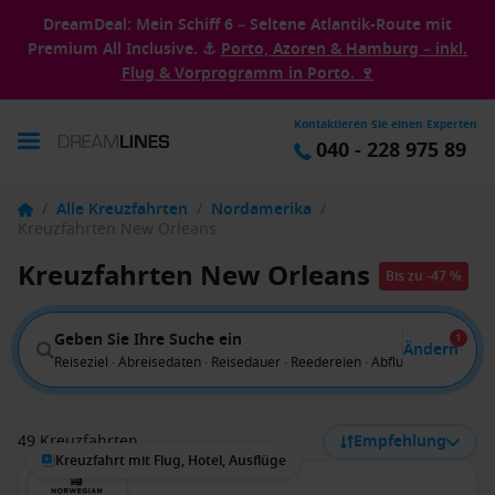
DreamDeal: Mein Schiff 6 – Seltene Atlantik-Route mit
Premium All Inclusive. ⚓
Porto, Azoren & Hamburg – inkl.
Flug & Vorprogramm in Porto. 🍷
Kontaktieren Sie einen Experten
040 - 228 975 89
/
Alle Kreuzfahrten
/
Nordamerika
/
Kreuzfahrten New Orleans
Kreuzfahrten New Orleans
Bis zu -47 %
Geben Sie Ihre Suche ein
1
Ändern
Reiseziel · Abreisedaten · Reisedauer · Reedereien · Abflug von
49 Kreuzfahrten
Empfehlung
Kreuzfahrt mit Flug, Hotel, Ausflüge