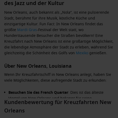
des Jazz und der Kultur
New Orleans, auch bekannt als „Nola“, ist eine pulsierende
Stadt, berühmt für ihre Musik, köstliche Küche und
einzigartige Kultur. Fun Fact: In New Orleans findet das
größte
Mardi Gras
-Festival der Welt statt, wo
Hunderttausende Besucher die Straßen bevölkern! Eine
Kreuzfahrt nach New Orleans ist eine großartige Möglichkeit,
die lebendige Atmosphäre der Stadt zu erleben, während Sie
gleichzeitig die Schönheit des Golfs von
Mexiko
genießen.
Über New Orleans, Louisiana
Wenn Ihr Kreuzfahrtschiff in New Orleans anlegt, haben Sie
viele Möglichkeiten, diese aufregende Stadt zu erkunden:
Besuchen Sie das French Quarter
: Dies ist das älteste
Viertel von New Orleans und bekannt für seine
Kundenbewertung für Kreuzfahrten New
farbenfrohen Gebäude und lebhaften Straßen. Genießen
Orleans
Sie Live-Musik in einem der zahlreichen Cafés und
Restaurants.