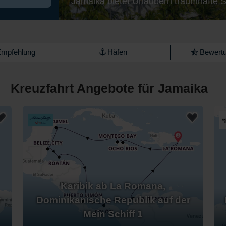
Jamaika bietet Urlaubern traumhafte St
Empfehlung
Häfen
Bewertu
Kreuzfahrt Angebote für Jamaika
Karibik ab La Romana,
r
Dominikanische Republik auf der
Mein Schiff 1