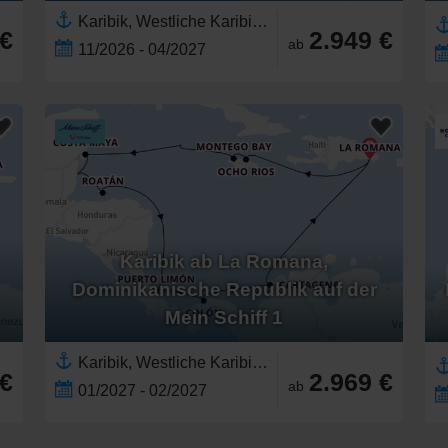
Karibik, Westliche Karibik,Mittelamerika,Jamaika,Honduras,Dominikanische Republik,Panama,Mexiko,Yucatán-Halbinsel,Belize,Nordamerika,Riviera Maya,Kolumbien,Costa Rica,Östliche Karibik,Südamerika
 €
2.949 €
ab
11/2026 - 04/2027
Karibik ab La Romana,
Dominikanische Republik auf der
Mein Schiff 1
Karibik, Westliche Karibik,Mittelamerika,Jamaika,Honduras,Kaimaninseln,Costa Maya,Dominikanische Republik,Panama,Mexiko,Yucatán-Halbinsel,Belize,Nordamerika,Kolumbien,Costa Rica,Östliche Karibik,Südamerika
 €
2.969 €
ab
01/2027 - 02/2027