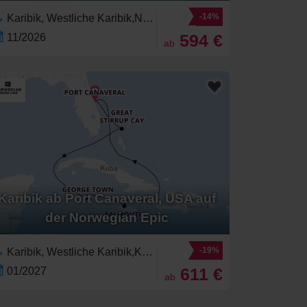
-14%
Karibik, Westliche Karibik,Nordamerika,Jamaika,Florida,Vereinigte Staaten,Yucatán-Halbinsel,Mexiko,Riviera Maya,Bahamas
594 €
11/2026
ab
Karibik ab Port Canaveral, USA auf
der Norwegian Epic
-19%
Karibik, Westliche Karibik,Kaimaninseln,Jamaika,Nordamerika,Florida,Vereinigte Staaten,Bahamas
611 €
01/2027
ab