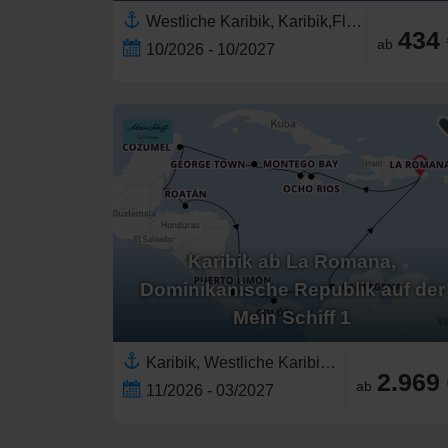
Westliche Karibik, Karibik,Florida,Kaimaninseln,Vereinigte Staaten,Jamaika,Nordamerika
434
ab
10/2026 - 10/2027
Karibik ab La Romana,
Dominikanische Republik auf der
Mein Schiff 1
Karibik, Westliche Karibik,Mittelamerika,Jamaika,Honduras,Kaimaninseln,Dominikanische Republik,Panama,Mexiko,Yucatán-Halbinsel,Belize,Nordamerika,Riviera Maya,Kolumbien,Costa Rica,Östliche Karibik,Südamerika
2.969
ab
11/2026 - 03/2027