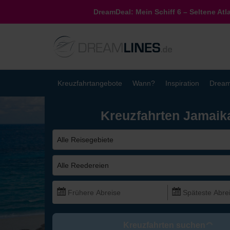
DreamDeal: Mein Schiff 6 – Seltene Atl
Kreuzfahrtangebote
Wann?
Inspiration
Dream
Kreuzfahrten Jamaik
Alle Reisegebiete
Alle Reedereien
Kreuzfahrten suchen