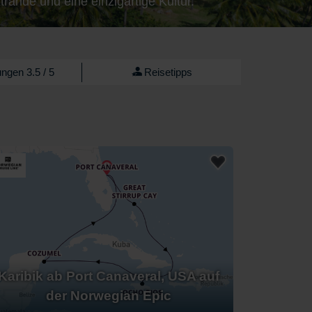
rände und eine einzigartige Kultur.
ngen 3.5 / 5
Reisetipps
Karibik ab Port Canaveral, USA auf
der Norwegian Epic