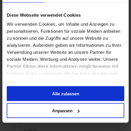
Bis zu 999 € Bordguthaben
15 Jan. 2028
33
Nächte
Keine alternativen
Diese Webseite verwendet Cookies
Wir verwenden Cookies, um Inhalte und Anzeigen zu
Suite
ab
personalisieren, Funktionen für soziale Medien anbieten
20.300 €
p. P.
zu können und die Zugriffe auf unsere Website zu
analysieren. Außerdem geben wir Informationen zu Ihrer
Nur Kreuzfahrt
Verwendung unserer Website an unsere Partner für
Südamerika ab Miami auf der Silver Ray
soziale Medien, Werbung und Analysen weiter. Unsere
Partner führen diese Informationen möglicherweise mit
Ab Miami, Florida, USA An Fort Lauderdale
weiteren Daten zusammen, die Sie ihnen bereitgestellt
Silver Ray
haben oder die sie im Rahmen Ihrer Nutzung der Dienste
gesammelt haben.
Alles Inklusive
Wi-Fi
Trinkgelder
Alle zulassen
Bis zu 2499 € Bordguthaben
Anpassen
15 Jan. 2028
77
Nächte
Keine alternativen
Suite
ab