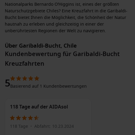
Nationalparks Bernardo O’Higgins ist, eines der größten
Naturschutzgebiete Chiles? Eine Kreuzfahrt in die Garibaldi-
Bucht bietet Ihnen die Möglichkeit, die Schönheit der Natur
hautnah zu erleben und gleichzeitig in einer der
unberührtesten Regionen der Welt zu navigieren.
Über Garibaldi-Bucht, Chile
Kundenbewertung für Garibaldi-Bucht
Wenn Ihr Kreuzfahrtschiff in die Garibaldi-Bucht einläuft,
werden Sie von den majestätischen Gletschern und der
Kreuzfahrten
atemberaubenden Küstenlinie begeistert sein. Die Bucht ist
besonders bekannt für die beeindruckenden
Garibaldi-
5
Gletscher
, die oft spektakuläre Eisschollen ins Wasser calven
Basierend auf 1 Kundenbewertungen
lassen. Achten Sie darauf, während Ihrer Zeit dort die
Gegend zu erkunden und die Schönheit der Natur zu
genießen.
118 Tage auf der AIDAsol
Ein empfehlenswerter Höhepunkt während Ihres Aufenthalts
ist eine
Bootstour
in die Nähe der Gletscher. Hier haben Sie
118 Tage
Abfahrt: 10.23.2024
•
die Möglichkeit, nahe genug heranzufahren, um die