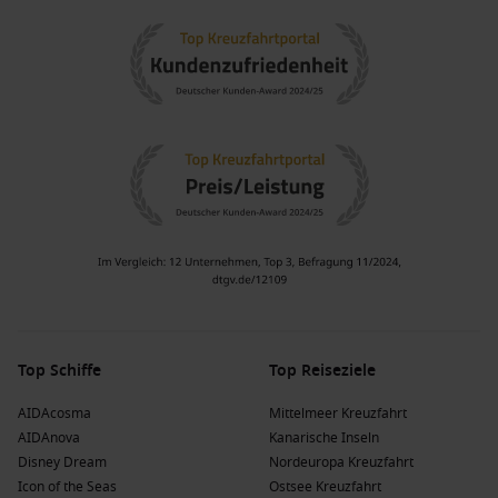
Pinguinkolonien zu sehen, sind sehr empfehlenswert.
Beliebte Reiseziele, die die Garibaldi-Bucht
besuchen
Patagonien
: Diese beeindruckende Region ist bekannt für
ihre unberührte wildnis und atemberaubenden
Naturlandschaften. Patagonien bietet zahlreiche
Möglichkeiten für Outdoor-Abenteuer und
Naturerlebnisse.
Südamerika
: Ein Kontinent voller Vielfalt, Geschichte und
Kultur. Von den Anden bis zu den atemberaubenden
Stränden gibt es für jeden Geschmack etwas zu entdecken.
Argentinien
: Berühmt für seine riesigen Pampas,
beeindruckenden Berge und fesselnde Kultur. Buenos
Top Schiffe
Top Reiseziele
Aires und die patagonische Landschaft sind besonders
bemerkenswert.
AIDAcosma
Mittelmeer Kreuzfahrt
AIDAnova
Kanarische Inseln
Brasilien
: Bekannt für seine lebendige Kultur, schönen
Disney Dream
Nordeuropa Kreuzfahrt
Strände und den
Amazonas
-Regenwald. Brasilien bietet
Icon of the Seas
Ostsee Kreuzfahrt
eine Fülle von aufregenden Erlebnissen.