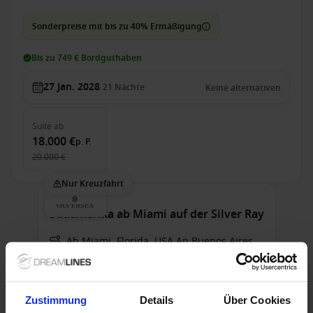
Sonderpreise mit bis zu 40% Ermäßigung
Bis zu 749 € Bordguthaben
27 Jan. 2028
21
Nächte
Keine alternativen
Suite
ab
18.000 €
p. P.
20.000 €
Nur Kreuzfahrt
Südamerika ab Miami auf der Silver Ray
Ab Miami, Florida, USA An Buenos Aires
Silver Ray
Alles Inklusive
Wi-Fi
Trinkgelder
Zustimmung
Details
Über Cookies