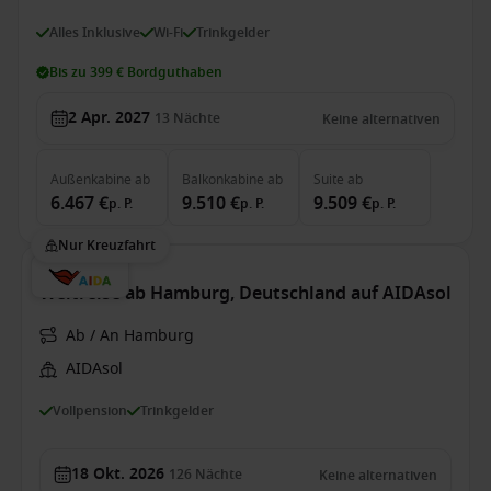
Alles Inklusive
Wi-Fi
Trinkgelder
Bis zu 399 € Bordguthaben
2 Apr. 2027
13
Nächte
Keine alternativen
Außenkabine
ab
Balkonkabine
ab
Suite
ab
6.467 €
9.510 €
9.509 €
p. P.
p. P.
p. P.
Nur Kreuzfahrt
Weltreise ab Hamburg, Deutschland auf AIDAsol
Ab / An Hamburg
AIDAsol
Vollpension
Trinkgelder
18 Okt. 2026
126
Nächte
Keine alternativen