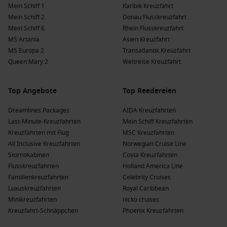
Mein Schiff 1
Karibik Kreuzfahrt
Antarktis
: Eine der letzten wilden Regionen der Erde, die
Mein Schiff 2
Donau Flusskreuzfahrt
faszinierende Flora und Fauna sowie unberührte
Mein Schiff 6
Rhein Flusskreuzfahrt
Landschaften bietet. Kreuzfahrten in die Antarktis sind ein
MS Artania
Asien Kreuzfahrt
unvergessliches Erlebnis für Naturliebhaber.
MS Europa 2
Transatlantik Kreuzfahrt
Queen Mary 2
Weltreise Kreuzfahrt
Beliebte Reedereien und ihre Schiffe, die
Garibaldi-Bucht besuchen
Top Angebote
Top Reedereien
Silversea Cruises
: Silversea Cruises hat eine Flotte von 12
Dreamlines Packages
AIDA Kreuzfahrten
Schiffen, von denen 4 Garibaldi-Bucht ansteuern, darunter
Last-Minute-Kreuzfahrten
Mein Schiff Kreuzfahrten
Silver Whisper
und
Silver Cloud Expedition
. Diese Reederei
Kreuzfahrten mit Flug
MSC Kreuzfahrten
ist bekannt für ihren erstklassigen Service und luxuriöse
All Inclusive Kreuzfahrten
Norwegian Cruise Line
Erlebnisse, oft startend von
Valparaíso
oder
Puerto
Stornokabinen
Costa Kreuzfahrten
Williams
.
Flusskreuzfahrten
Holland America Line
Hapag-Lloyd Cruises
: Hapag-Lloyd Cruises hat eine Flotte
Familienkreuzfahrten
Celebrity Cruises
von 5 Schiffen, von denen 2 Garibaldi-Bucht besuchen,
Luxuskreuzfahrten
Royal Caribbean
darunter
EUROPA 2
und
HANSEATIC inspiration
. Diese
Minikreuzfahrten
nicko cruises
Reederei bietet exklusive Kreuzfahrten mit umfangreichen
Kreuzfahrt-Schnäppchen
Phoenix Kreuzfahrten
Landausflügen in kleinen Gruppen, meist ab Valparaíso.