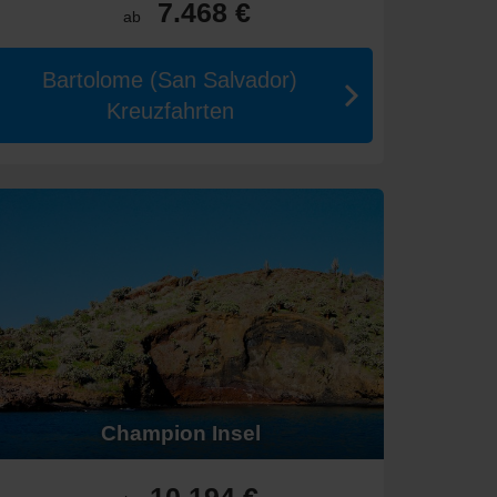
7.468 €
ab
tor bietet charmante Gassen und lokale
Bartolome (San Salvador)
n wie das Kolosseum und die Vatikanstadt zu besuchen.
Kreuzfahrten
sprung haben. Besuchen Sie die Ruinen und das
 sind:
Dies ist die feuchtere Saison, jedoch auch die beste
Natur und für weniger Touristenmengen.
Champion Insel
chkeiten und der Schiffsgröße.
10.194 €