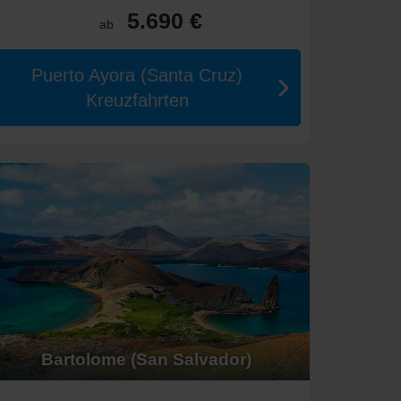
5.690 €
ab
ierwelt. Besuchen Sie die Charles
Darwin
Puerto Ayora (Santa Cruz)
bachten. Schnorcheln und Tauchen sind hier
Kreuzfahrten
allklare Wasser. Besuchen Sie die Kicker Rock zur
 lokale Markt, um frische Meeresfrüchte zu probieren,
htung. Empfehlenswert ist ein Besuch der Highlands,
eißen Sandstrände.
lt zu entdecken. Es ist ein großartiger Ort zum
, bevor oder nach Ihrem Besuch in Ecuador:
rte Tour durch die Altstadt ist sehr empfehlenswert.
Bartolome (San Salvador)
tadt und Stadtmauern. Genießen Sie den Blick vom Srđ-