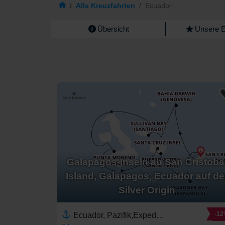
/
Alle Kreuzfahrten
/
Ecuador
Übersicht
Unsere 
Galapagos-Inseln ab San Cristoba
Island, Galapagos, Ecuador auf de
Silver Origin
-1
Ecuador, Pazifik,Expedition,Galapagos-Inseln