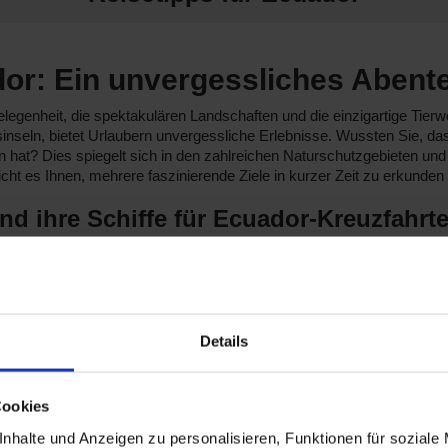
or: Ein unvergessliches Abente
legenheit, die spektakulären Landschaften und die einzigartige Tier
sinseln, bietet Urlaubern unvergessliche Erlebnisse. Wussten Sie, d
hat? Dies spiegelt sich in den zahlreichen Naturschutzgebieten und
ht es Ihnen, mehrere faszinierende Ziele in kurzer Zeit zu erkunden
nd ihre Schiffe für Ecuador-Kreuzfahrt
Reisen nach Ecuador anbieten:
n bieten 2 davon Reisen nach Ecuador an. Die
Crown Princess
und
Sa
erhaltungsmöglichkeiten, darunter ein Spa- und Wellnessangebot für 
Details
 von denen 3 nach Ecuador fahren. Die
Celebrity Flora
und
Celebrity 
ve Landgänge und maßgeschneiderte Exkursionen an, die ein authentis
Cookies
iffen, fahren 3 nach Ecuador. Die
Oosterdam
und
Zuiderdam
zeichnen
Abfahrtsorte sind
Fort Lauderdale
oder
San Antonio
.
nhalte und Anzeigen zu personalisieren, Funktionen für soziale