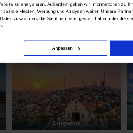
Website zu analysieren. Außerdem geben wir Informationen zu I
 denen 1 nach Ecuador fährt. Die
VASCO DA GAMA
ist bekannt für 
Mehr anzeigen
ind meistens
Hamburg
, aber auch
Panama City
oder Isla de Cioba.
r soziale Medien, Werbung und Analysen weiter. Unsere Partner
 Daten zusammen, die Sie ihnen bereitgestellt haben oder die s
uador fährt, die
Queen Victoria
. Sie sind bekannt für ihren klassisc
n.
Top Häfen in Ecuador
ahrten nach Ecuador
nde Luxus- und Kleinschiff-Reedereien:
Anpassen
n. Die
Silver Origin
und
Silver Ray
kombinieren hohen Komfort mit exz
zigartige Landausflüge. Abfahrten erfolgen oft von San Cristobal oder
chiffen fahren 3 nach Ecuador. Die
MS
Santa Cruz
II
und
MS Fram
sin
onen konzentrieren. Häufige Abfahrtsorte sind die Galapagosinseln 
on denen 2 Reisen nach Ecuador anbieten. Die
Marina
und
Vista
biete
Los Angeles.
2 nach Ecuador anbieten. Die
HANSEATIC inspiration
und
HANSEATIC
eist
Colón
oder Callao/Lima.
Reisen nach Ecuador an. Die
Azamara Journey
und
Azamara Onward
mi.
Guayaquil
r und ihre Attraktionen