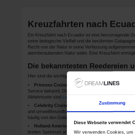
Kreuzfahrten nach Ecuad
Ein Kreuzfahrt nach Ecuador ist eine hervorragende Ge
seine biologische Vielfalt und die berühmten Galapago
Recht von der Natur in seine Verfassung aufgenommen 
atemberaubenden Natur wider. Eine Kreuzfahrt ermöglic
Die bekanntesten Reedereien u
Hier sind die wichtigsten Reedereien, die spannende 
Princess Cruises:
Mit einer Flotte von 17 Schiffe
Service bekannt. Diese Schiffe bieten vielfältige Unt
Abfahrtsorte sind
Los Angeles
oder
London
/Dover.
Zustimmung
Celebrity Cruises:
Diese Reederei hat 16 Schiffe,
und umweltfreundlichen Praktiken. Sie bieten exklusi
häufig von den Galapagosinseln.
Diese Webseite verwendet 
Holland America Line:
Mit einer Flotte von 11 Sch
breites Spektrum an Aktivitäten an Bord aus. Häufige 
Wir verwenden Cookies, um I