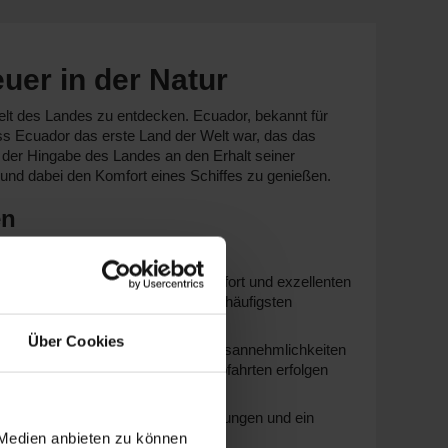
uer in der Natur
welt des Landes zu entdecken. Ecuador, bekannt für
ass Ecuador das erste Land der Welt war, das das
 der Hingabe des Landes an den Erhalt seiner
 und dabei den Komfort eines Schiffes zu genießen.
en
pphire Princess
sind für ihren Komfort und exzellenten
entspannende Momente an Bord. Die häufigsten
Über Cookies
Xpedition
sind bekannt für ihre Luxusannehmlichkeiten
ches Erlebnis ermöglichen. Die Abfahrten erfolgen
 sich durch ihre eleganten Einrichtungen und ein
 Medien anbieten zu können