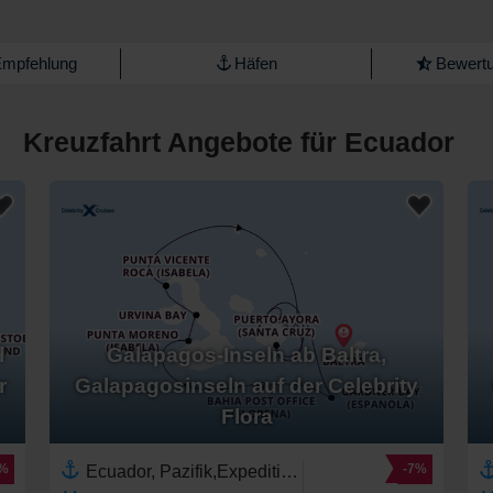
Empfehlung
Häfen
Bewertu
Kreuzfahrt Angebote für Ecuador
l
Galapagos-Inseln ab Baltra,
r
Galapagosinseln auf der Celebrity
Flora
2%
-7%
Ecuador, Pazifik,Expedition,Galapagos-Inseln