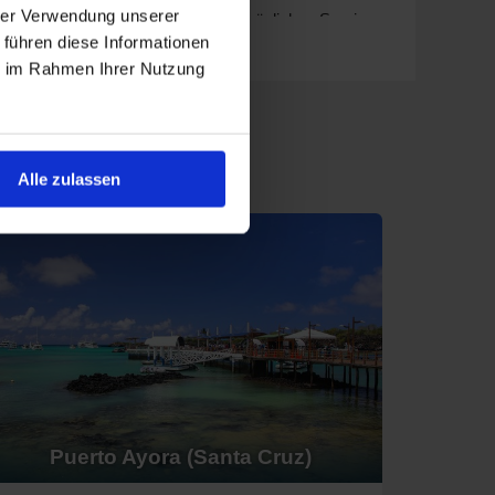
hrer Verwendung unserer
ihre gemütliche Atmosphäre und persönlichen Service.
 führen diese Informationen
ie im Rahmen Ihrer Nutzung
hen Stil und herausragenden Service an Bord. Abfahrten
Alle zulassen
ellentem Service und kulinarischen Erlebnissen. Die
 Fort Lauderdale.
d für ihre Expeditionsreisen bekannt, die sich auf
oder
Valparaíso
.
n exquisite Speisen und maßgeschneiderte
 nature
bieten ein intimes Erlebnis mit einem Fokus
bieten ein einzigartiges Kreuzfahrterlebnis mit einem
Puerto Ayora (Santa Cruz)