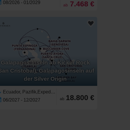
7.468 €
08/2026 - 01/2029
ab
Galapagos-Inseln ab Kicker Rock
San Cristobal), Galapagosinseln auf
der Silver Origin
Ecuador, Pazifik,Expedition,Galapagos-Inseln
18.800 €
ab
06/2027 - 12/2027