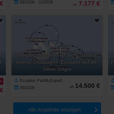
 €
7.177 €
09/2026 - 12/2028
ab
l
Galapagos-Inseln ab San Cristobal
r
Island, Galapagos, Ecuador auf der
(
Silver Origin
Ecuador, Pazifik,Expedition,Galapagos-Inseln
5%
14.500 €
ab
09/2026
 €
Alle Angebote anzeigen