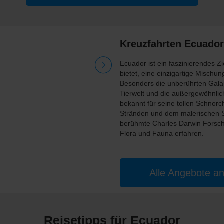
Kreuzfahrten Ecuador
Ecuador ist ein faszinierendes Zi
bietet, eine einzigartige Mischu
Besonders die unberührten Galapa
Tierwelt und die außergewöhnlich
bekannt für seine tollen Schnor
Stränden und dem malerischen St
berühmte Charles Darwin Forsch
Flora und Fauna erfahren.
Alle Angebote a
Reisetipps für Ecuador