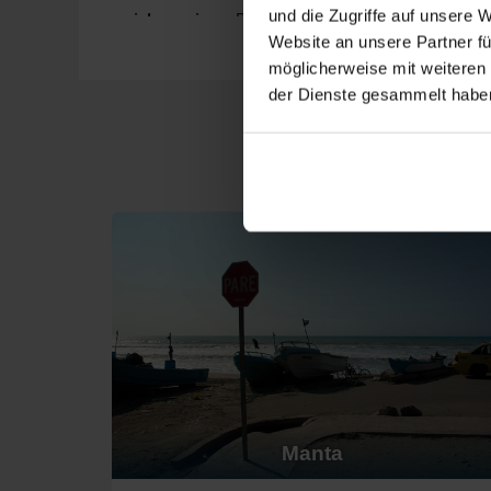
und die Zugriffe auf unsere 
nicko cruises:
Diese Reederei hat 17 Schiffe, von
Sie bietet auch thematische Reisen an. Abfahrtsorte s
Website an unsere Partner fü
möglicherweise mit weiteren
Cunard:
Cunard hat 4 Schiffe, von denen 1 nach Ec
erfolgen meist von Hamburg oder
Santiago de Chile
.
der Dienste gesammelt habe
Luxus- und Kleinschiff-Kreuzf
Für eine noch exklusivere Erfahrung, wählen Sie folge
Silversea:
Mit 12 Schiffen bieten 3 nach Ecuador a
Schiffe verfügen über großzügige Suiten und bieten ein
Hurtigruten Expeditions:
Mit einer Flotte von 5 S
nachhaltigen Tourismus und umweltfreundliche Operati
Oceania Cruises:
Diese Reederei hat 8 Schiffe, v
Reiseerlebnisse. Abfahrtsorte sind häufig Miami oder 
Hapag Lloyd:
Mit einer Flotte von 5 Schiffen, die 
auf Natur und Tierbeobachtungen. Abfahrtsorte sind m
Azamara Cruises:
Mit 4 Schiffen bietet 2 davon 
persönlichen Touch. Abfahrten erfolgen häufig von Mia
Manta
Die schönsten Häfen in Ecuado