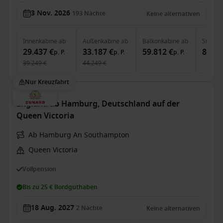
3 Nov. 2026
193
Nächte
Keine alternativen
Innenkabine
ab
Außenkabine
ab
Balkonkabine
ab
Suite
a
29.437 €
33.187 €
59.812 €
87.75
p. P.
p. P.
p. P.
39.249 €
44.249 €
Nur Kreuzfahrt
England ab Hamburg, Deutschland auf der
Queen Victoria
Ab Hamburg An Southampton
Queen Victoria
Vollpension
Bis zu 25 € Bordguthaben
18 Aug. 2027
2
Nächte
Keine alternativen