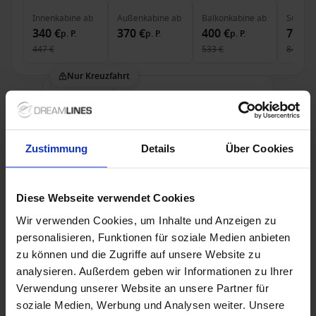
Innenkabine
ab
Außenkabine
ab
Balkonkabine
ab
Suite
a
340 €
370 €
400 €
740 €
p. P.
p. P.
p. P.
447 €
533 €
841 €
Nur Kreuzfahrt
Donau ab Passau auf der nickoSPIRIT
Ab / An Passau
Zustimmung
Details
Über Cookies
nickoSPIRIT
Vollpension
Diese Webseite verwendet Cookies
Bis zu 25 € Bordguthaben
Wir verwenden Cookies, um Inhalte und Anzeigen zu
11 Okt. 2026
2 Alternativen
personalisieren, Funktionen für soziale Medien anbieten
5
Nächte
zu können und die Zugriffe auf unsere Website zu
analysieren. Außerdem geben wir Informationen zu Ihrer
Außenkabine
ab
Verwendung unserer Website an unsere Partner für
699 €
p. P.
soziale Medien, Werbung und Analysen weiter. Unsere
920 €