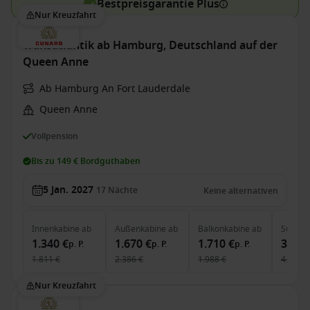
Bestpreisgarantie Plus
Nur Kreuzfahrt
Transatlantik ab Hamburg, Deutschland auf der
Queen Anne
Ab Hamburg An Fort Lauderdale
Queen Anne
Vollpension
Bis zu 149 € Bordguthaben
5 Jan. 2027
17
Nächte
Keine alternativen
Innenkabine
ab
Außenkabine
ab
Balkonkabine
ab
Suite
a
1.340 €
1.670 €
1.710 €
3.960
p. P.
p. P.
p. P.
1.811 €
2.386 €
1.988 €
4.714 €
Nur Kreuzfahrt