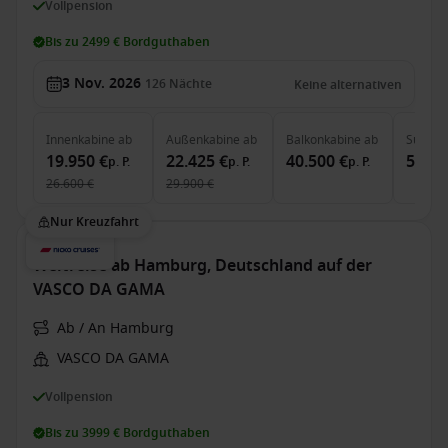
Vollpension
Bis zu 2499 € Bordguthaben
3 Nov. 2026
126
Nächte
Keine alternativen
Innenkabine
ab
Außenkabine
ab
Balkonkabine
ab
Suite
a
19.950 €
22.425 €
40.500 €
57.93
p. P.
p. P.
p. P.
26.600 €
29.900 €
Nur Kreuzfahrt
Weltreise ab Hamburg, Deutschland auf der
VASCO DA GAMA
Ab / An Hamburg
VASCO DA GAMA
Vollpension
Bis zu 3999 € Bordguthaben