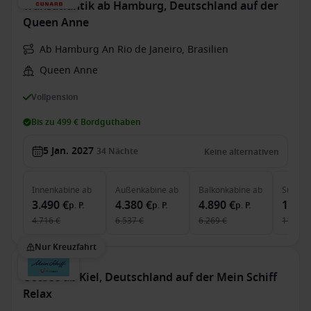
Transatlantik ab Hamburg, Deutschland auf der
Queen Anne
Ab Hamburg An Rio de Janeiro, Brasilien
Queen Anne
Vollpension
Bis zu 499 € Bordguthaben
5 Jan. 2027
34
Nächte
Keine alternativen
Innenkabine
ab
Außenkabine
ab
Balkonkabine
ab
Suite
a
3.490 €
4.380 €
4.890 €
10.56
p. P.
p. P.
p. P.
4.716 €
6.537 €
6.269 €
11.733 
Nur Kreuzfahrt
Ostsee ab Kiel, Deutschland auf der Mein Schiff
Relax