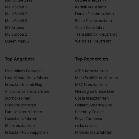
Icon of the Seas
Ostsee Kreuzfahrt
Mein Schiff 1
Karibik Kreuzfahrt
Mein Schiff 2
Donau Flusskreuzfahrt
Mein Schiff 6
Rhein Flusskreuzfahrt
MS Artania
Asien Kreuzfahrt
MS Europa 2
Transatlantik Kreuzfahrt
Queen Mary 2
Weltreise Kreuzfahrt
Top Angebote
Top Reedereien
Dreamlines Packages
AIDA Kreuzfahrten
Last-Minute-Kreuzfahrten
Mein Schiff Kreuzfahrten
Kreuzfahrten mit Flug
MSC Kreuzfahrten
All Inclusive Kreuzfahrten
Norwegian Cruise Line
Stornokabinen
Costa Kreuzfahrten
Flusskreuzfahrten
Holland America Line
Familienkreuzfahrten
Celebrity Cruises
Luxuskreuzfahrten
Royal Caribbean
Minikreuzfahrten
nicko cruises
Kreuzfahrt-Schnäppchen
Phoenix Kreuzfahrten