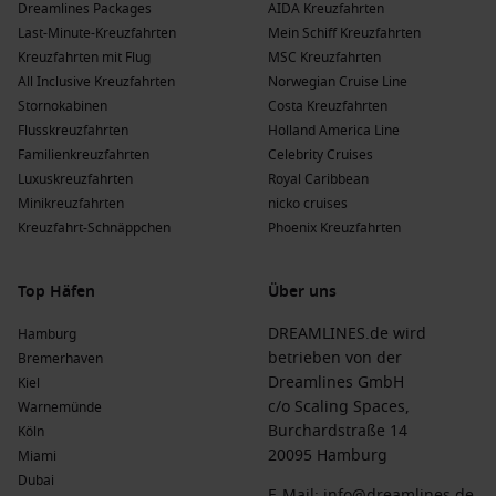
Dreamlines Packages
AIDA Kreuzfahrten
Last-Minute-Kreuzfahrten
Mein Schiff Kreuzfahrten
Kreuzfahrten mit Flug
MSC Kreuzfahrten
All Inclusive Kreuzfahrten
Norwegian Cruise Line
Stornokabinen
Costa Kreuzfahrten
Flusskreuzfahrten
Holland America Line
Familienkreuzfahrten
Celebrity Cruises
Luxuskreuzfahrten
Royal Caribbean
Minikreuzfahrten
nicko cruises
Kreuzfahrt-Schnäppchen
Phoenix Kreuzfahrten
Top Häfen
Über uns
DREAMLINES.de wird
Hamburg
betrieben von der
Bremerhaven
Dreamlines GmbH
Kiel
c/o Scaling Spaces,
Warnemünde
Burchardstraße 14
Köln
20095 Hamburg
Miami
Dubai
E-Mail:
info@dreamlines.de