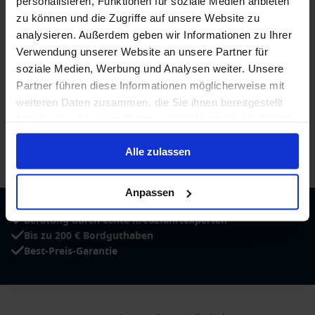
personalisieren, Funktionen für soziale Medien anbieten
zu können und die Zugriffe auf unsere Website zu
analysieren. Außerdem geben wir Informationen zu Ihrer
Verwendung unserer Website an unsere Partner für
soziale Medien, Werbung und Analysen weiter. Unsere
Partner führen diese Informationen möglicherweise mit
weiteren Daten zusammen, die Sie ihnen bereitgestellt
haben oder die sie im Rahmen Ihrer Nutzung der Dienste
gesammelt haben.
Alle zulassen
/
Mein Schiff
/
Mein Schiff 3
/
Kabinen und Deckplan
Anpassen
Beratung durch echte Kreuzfahrtexperten
Bis zu 200 € Bordguthaben
Best-Preis-Garantie