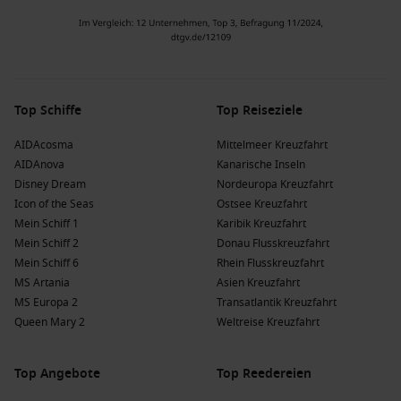
Top Schiffe
Top Reiseziele
AIDAcosma
Mittelmeer Kreuzfahrt
AIDAnova
Kanarische Inseln
Disney Dream
Nordeuropa Kreuzfahrt
Icon of the Seas
Ostsee Kreuzfahrt
Mein Schiff 1
Karibik Kreuzfahrt
Mein Schiff 2
Donau Flusskreuzfahrt
Mein Schiff 6
Rhein Flusskreuzfahrt
MS Artania
Asien Kreuzfahrt
MS Europa 2
Transatlantik Kreuzfahrt
Queen Mary 2
Weltreise Kreuzfahrt
Top Angebote
Top Reedereien