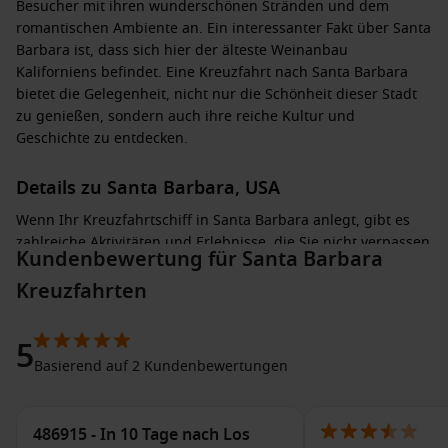
Besucher mit ihren wunderschönen Stränden und dem
romantischen Ambiente an. Ein interessanter Fakt über Santa
Barbara ist, dass sich hier der älteste Weinanbau
Kaliforniens befindet. Eine Kreuzfahrt nach Santa Barbara
bietet die Gelegenheit, nicht nur die Schönheit dieser Stadt
zu genießen, sondern auch ihre reiche Kultur und
Geschichte zu entdecken.
Details zu Santa Barbara, USA
Wenn Ihr Kreuzfahrtschiff in Santa Barbara anlegt, gibt es
zahlreiche Aktivitäten und Erlebnisse, die Sie nicht verpassen
Kundenbewertung für Santa Barbara
sollten:
Kreuzfahrten
Besuch der Santa Barbara Mission: Entdecken Sie die
wunderschöne Mission, die im Jahr 1786 gegründet wurde,
5
und erkunden Sie die Gärten und das Museum.
Basierend auf 2 Kundenbewertungen
Spaziergang durch den Stearns Wharf: Genießen Sie einen
Spaziergang entlang des historischen Holzsteges, der
verschiedene Geschäfte, Restaurants und eine
486915 - In 10 Tage nach Los