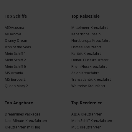
Kreuzfahrtlinien nach Santa Barbara, USA
Top Schiffe
Top Reiseziele
Princess Cruises
: Diese Reederei hat eine Flotte von 17
Schiffen, von denen 7 nach Santa Barbara fahren, darunter
AIDAcosma
Mittelmeer Kreuzfahrt
Coral Princess
und
Royal Princess
. Abfahrten erfolgen
AIDAnova
Kanarische Inseln
häufig von
Los Angeles
oder
Vancouver
.
Disney Dream
Nordeuropa Kreuzfahrt
Holland America Line
: Mit 12 Schiffen bietet Holland
Icon of the Seas
Ostsee Kreuzfahrt
America 4 Schiffe an, die nach Santa Barbara fahren,
Mein Schiff 1
Karibik Kreuzfahrt
darunter
Eurodam
und
Nieuw Amsterdam
. Häufige
Mein Schiff 2
Donau Flusskreuzfahrt
Abfahrten erfolgen von San Diego oder Vancouver.
Mein Schiff 6
Rhein Flusskreuzfahrt
MS Artania
Asien Kreuzfahrt
Norwegian Cruise Line
: Diese Reederei hat eine Flotte von
MS Europa 2
Transatlantik Kreuzfahrt
21 Schiffen, von denen 1 nach Santa Barbara fährt,
Queen Mary 2
Weltreise Kreuzfahrt
nämlich
Norwegian Jade
. Abfahrten sind häufig von San
Diego oder Vancouver.
AIDA Kreuzfahrten
: Mit 11 Schiffen bietet AIDA 1 Schiff an,
Top Angebote
Top Reedereien
das nach Santa Barbara fährt, nämlich
AIDAdiva
.
Dreamlines Packages
AIDA Kreuzfahrten
Abfahrten erfolgen am häufigsten von
Hamburg
,
Last-Minute-Kreuzfahrten
Mein Schiff Kreuzfahrten
Deutschland
.
Kreuzfahrten mit Flug
MSC Kreuzfahrten