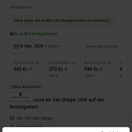
Vollpension
Sail & Enjoy: bis zu 600 USD Bordguthaben pro Kabine
Bis zu 49 € Bordguthaben
19 Sep. 2026
6
Nächte
Keine alternativen
Innenkabine
ab
Außenkabine
ab
Balkonkabine
ab
Suite
a
342 €
373 €
546 €
678 €
p. P.
p. P.
p. P.
434 €
709 €
807 €
Nur Kreuzfahrt
USA Westküste ab San Diego, USA auf der
Koningsdam
Ab / An San Diego
Koningsdam