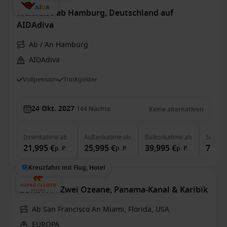
Weltreise ab Hamburg, Deutschland auf
AIDAdiva
Ab / An Hamburg
AIDAdiva
Vollpension
Trinkgelder
24 Okt. 2027
144
Nächte
Keine alternativen
Innenkabine
ab
Außenkabine
ab
Balkonkabine
ab
Suite
a
21,995 €
25,995 €
39,995 €
71,49
p. P.
p. P.
p. P.
Kreuzfahrt mit Flug, Hotel
EUROPA – Zwei Ozeane, Panama-Kanal & Karibik
Ab San Francisco An Miami, Florida, USA
EUROPA