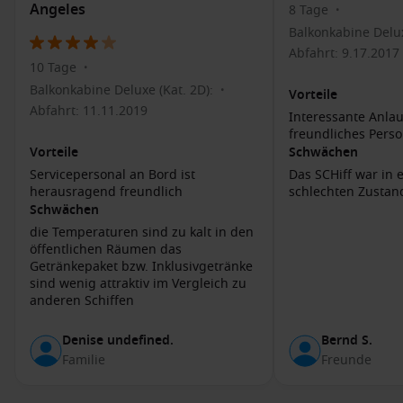
atemberaubende Aussicht auf den Ozean bietet.
Angeles
8 Tage
•
Entspannung am Strand: Entspannen Sie sich am East
Balkonkabine Delux
Beach oder West Beach und genießen Sie die Sonne,
Abfahrt: 9.17.2017
10 Tage
während Sie den Blick auf die Küste genießen.
•
Balkonkabine Deluxe (Kat. 2D):
•
Vorteile
Weinprobe: Besuchen Sie eines der vielen Weingüter in
Abfahrt: 11.11.2019
der Umgebung und probieren Sie die köstlichen
Interessante Anlau
freundliches Perso
kalifornischen Weine.
Vorteile
Schwächen
Erkundung der State Street: Diese lebhafte Straße ist das
Servicepersonal an Bord ist
Das SCHiff war in 
Herz der Innenstadt und bietet verschiedene Boutiquen,
herausragend freundlich
schlechten Zustan
Cafés und Restaurants, ideal für einen Shopping-Tag.
Schwächen
die Temperaturen sind zu kalt in den
Benachbarte Häfen
öffentlichen Räumen das
Getränkepaket bzw. Inklusivgetränke
Wenn Ihre Kreuzfahrt nach Santa Barbara führt, sind die
sind wenig attraktiv im Vergleich zu
folgenden Häfen ebenfalls häufige Stopps:
anderen Schiffen
San Francisco
,
Kalifornien
, USA
: Diese ikonische Stadt ist
Denise undefined.
Bernd S.
bekannt für die Golden Gate Bridge und die hügelige
Familie
Freunde
Landschaft. Besuchen Sie Fisherman’s Wharf oder das
historische Gefängnis auf Alcatraz.