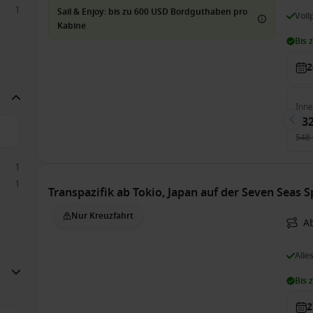
1
Sail & Enjoy: bis zu 600 USD Bordguthaben pro
Voll
Kabine
Bis 
2
Inn
532
548 
1
1
Transpazifik ab Tokio, Japan auf der Seven Seas 
Nur Kreuzfahrt
A
Alle
Bis 
2