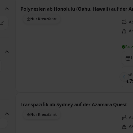
Polynesien ab Honolulu (Oahu, Hawaii) auf der A
Nur Kreuzfahrt
A
A
Bis 
1
Auß
4.7
Transpazifik ab Sydney auf der Azamara Quest
Nur Kreuzfahrt
A
A