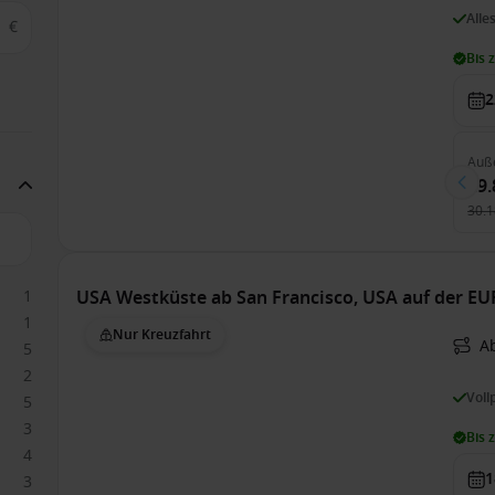
Alle
€
Bis 
2
Auß
29.
30.1
1
USA Westküste ab San Francisco, USA auf der E
1
Nur Kreuzfahrt
Ab
5
2
Voll
5
3
Bis 
4
1
3