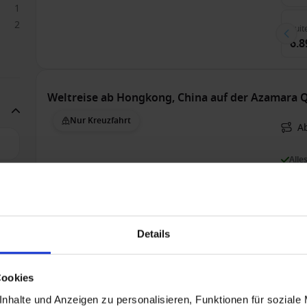
1
2
Suit
6.8
Weltreise ab Hongkong, China auf der Azamara 
Nur Kreuzfahrt
A
Alle
1
Bis 
3
2
2
2
Details
4
Auß
27.
Cookies
28.1
nhalte und Anzeigen zu personalisieren, Funktionen für soziale