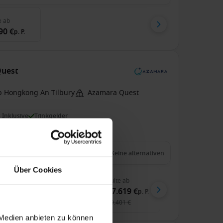
e
ab
90 €
p. P.
Quest
b Hongkong An Tilbury
Azamara Quest
s Inklusive
Trinkgelder
zu 2499 € Bordguthaben
 Apr. 2027
87
Nächte
Keine alternativen
Über Cookies
enkabine
ab
Balkonkabine
ab
Suite
ab
889 €
29.909 €
57.619 €
p. P.
p. P.
p. P.
71 €
30.834 €
59.401 €
 Medien anbieten zu können