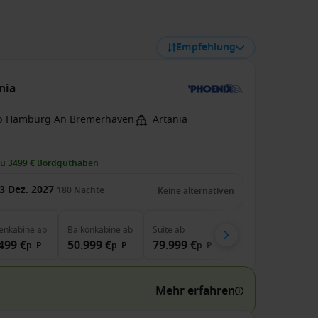
Empfehlung
nia
b Hamburg An Bremerhaven
Artania
zu 3499 € Bordguthaben
3 Dez. 2027
180
Nächte
Keine alternativen
enkabine
ab
Balkonkabine
ab
Suite
ab
499 €
50.999 €
79.999 €
p. P.
p. P.
p. P.
Mehr erfahren