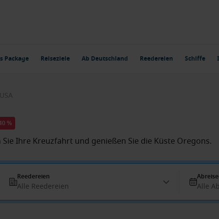
s Package
Reiseziele
Ab Deutschland
Reedereien
Schiffe
 USA
-40 %
n Sie Ihre Kreuzfahrt und genießen Sie die Küste Oregons.
Reedereien
Abreis
Alle Reedereien
Alle A