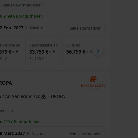
s Inklusive
Trinkgelder
zu 2499 € Bordguthaben
2 Feb. 2027
91
Nächte
Keine alternativen
enkabine
ab
Balkonkabine
ab
Suite
ab
879 €
33.759 €
56.799 €
p. P.
p. P.
p. P.
81 €
34.100 €
UROPA
 / An San Francisco
EUROPA
pension
zu 299 € Bordguthaben
8 März 2027
16
Nächte
Keine alternativen