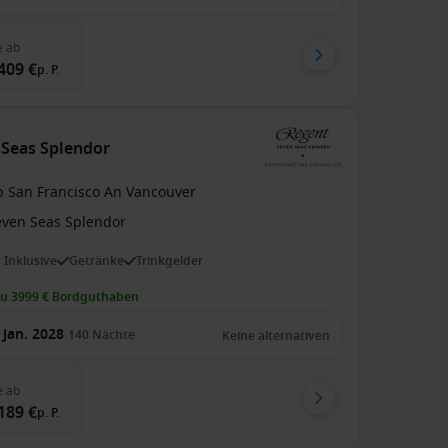
e
ab
409 €
p. P.
 Seas Splendor
b San Francisco An Vancouver
even Seas Splendor
s Inklusive
Getränke
Trinkgelder
zu 3999 € Bordguthaben
 Jan. 2028
140
Nächte
Keine alternativen
e
ab
189 €
p. P.