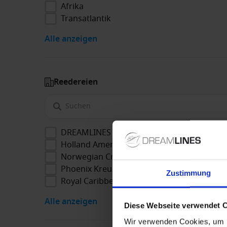
Afrika
Transatlantik
Alle anzeigen
Reedereien
DREAMLINES Package
Holland America Line
Norwegian Cruise Line
Phoenix Kreuzfahrten
Zustimmung
Royal Caribbean
Alle anzeigen
Diese Webseite verwendet 
Wir verwenden Cookies, um I