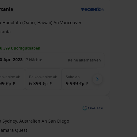
rtania
b Honolulu (Oahu, Hawaii) An Vancouver
rtania
zu 399 € Bordguthaben
0 Apr. 2028
17
Nächte
Keine alternativen
enkabine
ab
Balkonkabine
ab
Suite
ab
99 €
6.399 €
9.999 €
p. P.
p. P.
p. P.
b Sydney, Australien An San Diego
zamara Quest