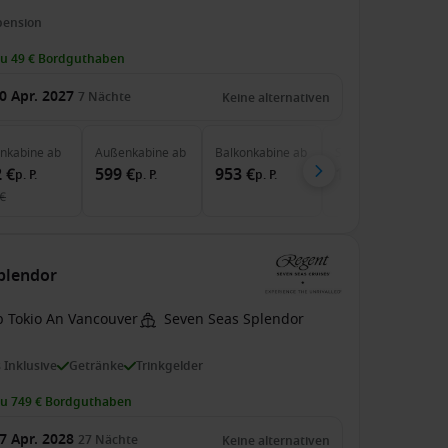
pension
zu 49 € Bordguthaben
0 Apr. 2027
7
Nächte
Keine alternativen
enkabine
ab
Außenkabine
ab
Balkonkabine
ab
Suite
ab
 €
599 €
953 €
1.427 €
p. P.
p. P.
p. P.
p. P.
€
Splendor
b Tokio An Vancouver
Seven Seas Splendor
s Inklusive
Getränke
Trinkgelder
zu 749 € Bordguthaben
7 Apr. 2028
27
Nächte
Keine alternativen