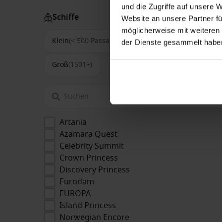
und die Zugriffe auf unsere 
Schiffe
Website an unsere Partner fü
möglicherweise mit weiteren
Klein
(< 500 Passagiere)
Mittel
(500-1500)
der Dienste gesammelt habe
Groß
(1501+)
Artania
Azamara Quest
Celebrity Summit
Crown Princess
Discovery Princess
Eurodam
EUROPA
Island Princess
Norwegian Encore