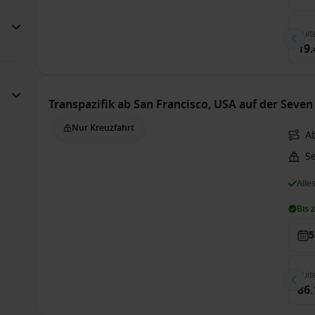
Suit
19.
Transpazifik ab San Francisco, USA auf der Seven
Nur Kreuzfahrt
A
S
Alle
Bis 
5
Suit
86.