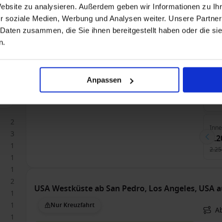
Website zu analysieren. Außerdem geben wir Informationen zu I
USA Westküste ab Vancouver, Kanada auf der A
r soziale Medien, Werbung und Analysen weiter. Unsere Partner
 Daten zusammen, die Sie ihnen bereitgestellt haben oder die s
Nur Kreuzfahrt
A
n.
Alle
Anpassen
Bis 
1
2
Inn
3
2.2
1
2.25
1
1
2
USA Westküste ab San Pedro, Los Angeles, USA a
1
1
Nur Kreuzfahrt
A
1