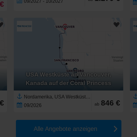
09/2027 - 10/2027
 €
USA Westküste ab Vancouver,
Kanada auf der Coral Princess
Nordamerika, USA Westküste,Vereinigte Staaten,Kalifornien,Pazifischer Nordwesten,Britisch-Kolumbien,Kanada
 €
846 €
ab
09/2026
Alle Angebote anzeigen