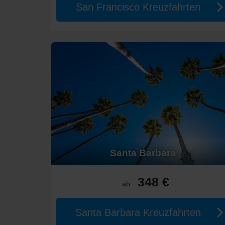
San Francisco Kreuzfahrten
Santa Barbara
348 €
ab
Santa Barbara Kreuzfahrten