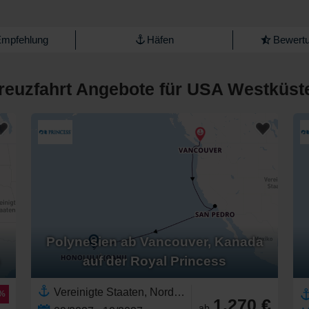
Empfehlung
Häfen
Bewertu
reuzfahrt Angebote für USA Westküst
Polynesien ab Vancouver, Kanada
auf der Royal Princess
Vereinigte Staaten, Nordamerika,Hawaii,Polynesien,Pazifik,Kalifornien,USA Westküste,Britisch-Kolumbien,Kanada,Pazifischer Nordwesten
8%
1.270 €
ab