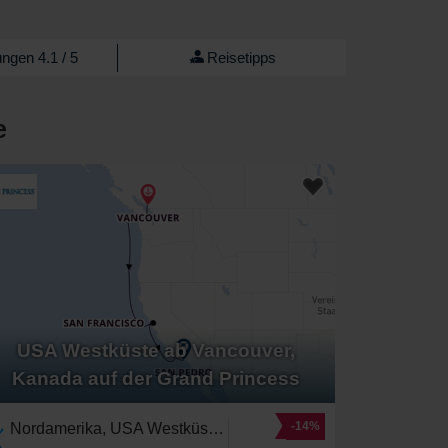
ngen 4.1 / 5
Reisetipps
e
USA Westküste ab Vancouver,
Kanada auf der Grand Princess
-14%
Nordamerika, USA Westküste,Vereinigte Staaten,Kalifornien,Pazifischer Nordwesten,Britisch-Kolumbien,Kanada