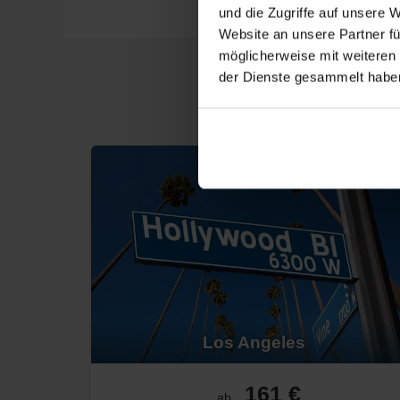
und die Zugriffe auf unsere 
Kalifornische Küste:
Dramatische Klippen, Sandstr
Website an unsere Partner fü
Nationalparks:
Yosemite, Redwood und Lassen Volc
möglicherweise mit weiteren
Alaska
:
Gletscher wie der Hubbard Glacier oder Gla
der Dienste gesammelt habe
Wildtiere:
Seelöwen an der Küste, Adler, Bären in A
Historische Städte:
Charmante Orte wie Astoria un
Die besten Reedereien f
Ob Luxus, Familie oder Abenteuer – die Westküste hat
Pauschalangebote beinhalten häufig An- und Abreise, 
Große Reedereien
Princess Cruises
:
Komfortable Schiffe wie Ruby Pr
Holland America Line
:
Elegante Schiffe wie Zaanda
Royal Caribbean Cruises
:
Abenteuerlich und famil
Los Angeles
Los Angeles & Seattle.
Norwegian Cruise Line
:
Vielfältige Freizeitmöglic
161 €
ab