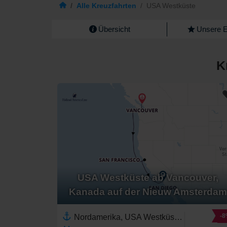
/
Alle Kreuzfahrten
/
USA Westküste
Übersicht
Unsere 
K
USA Westküste ab Vancouver,
Kanada auf der Nieuw Amsterdam
-
Nordamerika, USA Westküste,Vereinigte Staaten,Kalifornien,Pazifischer Nordwesten,Britisch-Kolumbien,Kanada