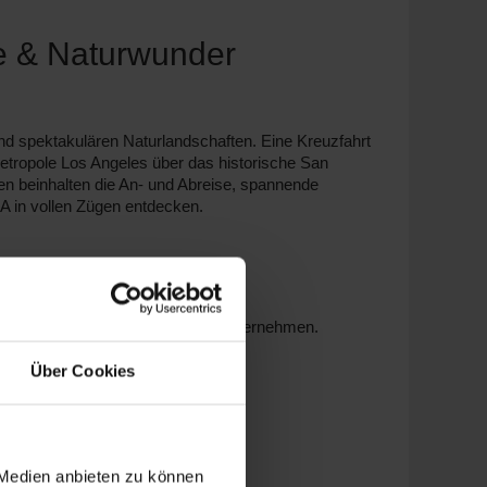
te & Naturwunder
und spektakulären Naturlandschaften. Eine Kreuzfahrt
 Metropole Los Angeles über das historische San
en beinhalten die An- und Abreise, spannende
A in vollen Zügen entdecken.
 Strand, Kultur und Shopping.
önnen Ausflüge ins Napa Valley unternehmen.
 Alaska-Kreuzfahrten.
Über Cookies
ste
 Medien anbieten zu können