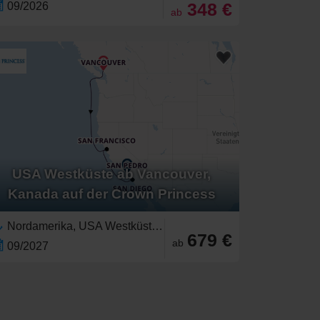
348 €
09/2026
ab
USA Westküste ab Vancouver,
Kanada auf der Crown Princess
Nordamerika, USA Westküste,Vereinigte Staaten,Kalifornien,Pazifischer Nordwesten,Britisch-Kolumbien,Kanada
679 €
ab
09/2027