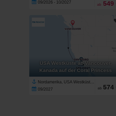
549
09/2026 - 10/2027
ab
USA Westküste ab Vancouver,
Kanada auf der Coral Princess
Nordamerika, USA Westküste,Vereinigte Staaten,Kalifornien,Pazifischer Nordwesten,Britisch-Kolumbien,Kanada
574
ab
09/2027