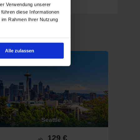
hrer Verwendung unserer
anta Barbara oder Monterey.
 führen diese Informationen
Vulkanlandschaften.
ie im Rahmen Ihrer Nutzung
ren.
e.
Alle zulassen
reamlines Package
buchen: Diese praktischen
n Sie Ihre Kreuzfahrt rundum sorglos genießen.
taurants. Abfahrt: Los Angeles & San Francisco.
ie. Abfahrt: San Diego & Fort Lauderdale.
terwänden, Wasserparks und Entertainment. Abfahrt:
Seattle
erhaltungsprogramme. Abfahrt: Seattle & Los Angeles.
129 €
ab