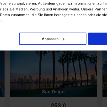
Mehr anzeigen
Website zu analysieren. Außerdem geben wir Informationen zu I
ände, Surfen, Weinverkostungen und malerische Küstenstädte wie S
r soziale Medien, Werbung und Analysen weiter. Unsere Partner
anic National Park mit Wasserfällen, riesigen Mammutbäumen und 
 Daten zusammen, die Sie ihnen bereitgestellt haben oder die s
cier Bay, Fjorde und Tierbeobachtungen inklusive Wale, Adler und Bä
n.
Top Häfen in USA Westküste
laska und Wale entlang der Pazifikküste.
d Monterey zeigen die maritime Geschichte und Kultur der Westküst
Anpassen
ür Westküsten-Kreuzfahrten
 für jeden das passende Schiff. Viele Reisen können Sie zudem als
D
ausgewählte Ausflüge, Getränkepakete und weitere Extras – so könne
incess und Island Princess, erstklassige Unterhaltung, Gourmet-Res
m und Nieuw Amsterdam, kulturelle Aktivitäten, gehobene Gastronom
ienfreundlich: Quantum of the Seas & Navigator of the Seas mit Klet
San Diego
hkeiten auf Norwegian Joy & Encore, kulinarische Highlights und Unt
253 €
ab