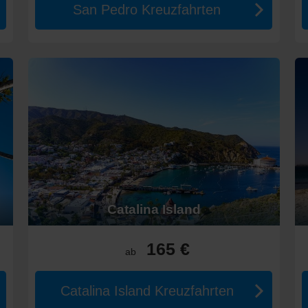
San Pedro Kreuzfahrten
Catalina Island
165 €
ab
Catalina Island Kreuzfahrten