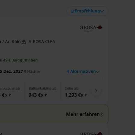
Empfehlung
 / An Köln
A-ROSA CLEA
zu 49 € Bordguthaben
5 Dez. 2027
4 Alternativen
5
Nächte
enkabine
ab
Balkonkabine
ab
Suite
ab
 €
943 €
1.293 €
p. P.
p. P.
p. P.
Mehr erfahren