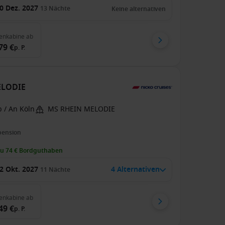
0 Dez. 2027
13
Nächte
Keine alternativen
enkabine
ab
79 €
p. P.
MELODIE
 / An Köln
MS RHEIN MELODIE
pension
zu 74 € Bordguthaben
2 Okt. 2027
4 Alternativen
11
Nächte
enkabine
ab
49 €
p. P.