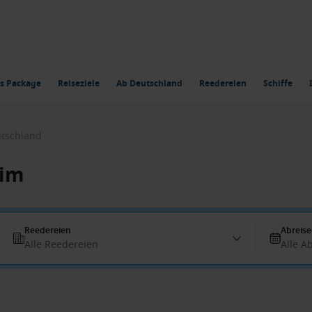
s Package
Reiseziele
Ab Deutschland
Reedereien
Schiffe
tschland
eim
Reedereien
Abreis
Alle Reedereien
Alle A