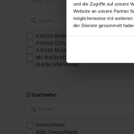
Groß
(1501+)
und die Zugriffe auf unsere 
Website an unsere Partner fü
möglicherweise mit weiteren
der Dienste gesammelt habe
A-ROSA BRAVA
A-ROSA CLEA
A-ROSA SILVA
MS RHEIN MELODIE
RHEIN SYMPHONIE
Starthafen
Deutschland
Köln, Deutschland