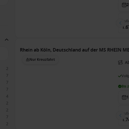
2
Auß
1.6
Rhein ab Köln, Deutschland auf der MS RHEIN 
Nur Kreuzfahrt
Ab
2
7
Voll
7
Bis 
7
4
1
2
2
Auß
7
1.7
2