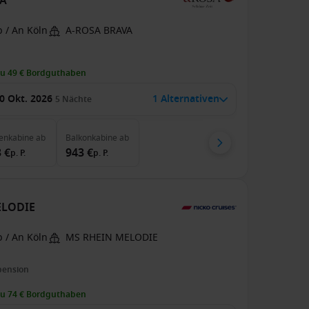
VA
 / An Köln
A-ROSA BRAVA
zu 49 € Bordguthaben
0 Okt. 2026
1 Alternativen
5
Nächte
enkabine
ab
Balkonkabine
ab
 €
943 €
p. P.
p. P.
MELODIE
 / An Köln
MS RHEIN MELODIE
pension
zu 74 € Bordguthaben