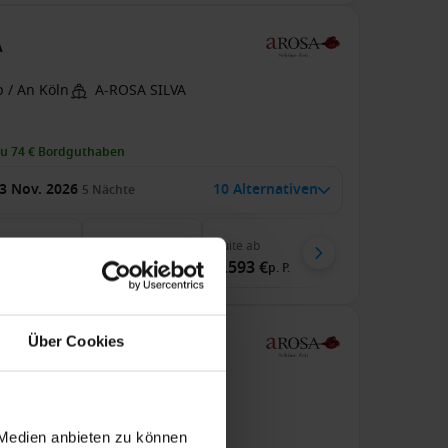
A
 / An Köln
A-ROSA SILVA
zu 74 € Bordguthaben
3 Nov. 2026
10 Alternativen
5
Nächte
enkabine
ab
Balkonkabine
ab
Suite
ab
 €
893 €
1.593 €
p. P.
p. P.
p. P.
Über Cookies
A
 / An Köln
A-ROSA SILVA
 Medien anbieten zu können