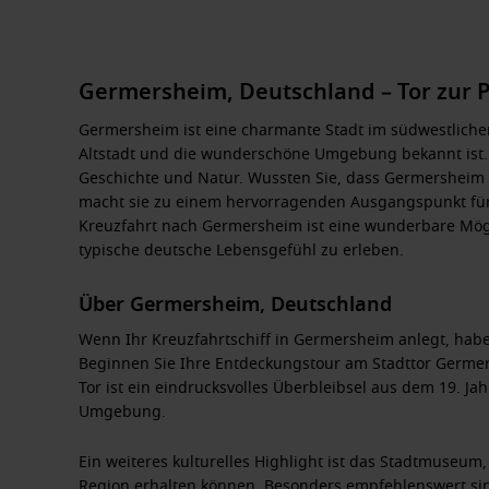
Germersheim, Deutschland – Tor zur Pf
Germersheim ist eine charmante Stadt im südwestlich
Altstadt und die wunderschöne Umgebung bekannt ist. D
Geschichte und Natur. Wussten Sie, dass Germersheim 
macht sie zu einem hervorragenden Ausgangspunkt für
Kreuzfahrt nach Germersheim ist eine wunderbare Mögl
typische deutsche Lebensgefühl zu erleben.
Über Germersheim, Deutschland
Wenn Ihr Kreuzfahrtschiff in Germersheim anlegt, habe
Beginnen Sie Ihre Entdeckungstour am
Stadttor Germe
Tor ist ein eindrucksvolles Überbleibsel aus dem 19. Ja
Umgebung.
Ein weiteres kulturelles Highlight ist das
Stadtmuseum
Region erhalten können. Besonders empfehlenswert sin