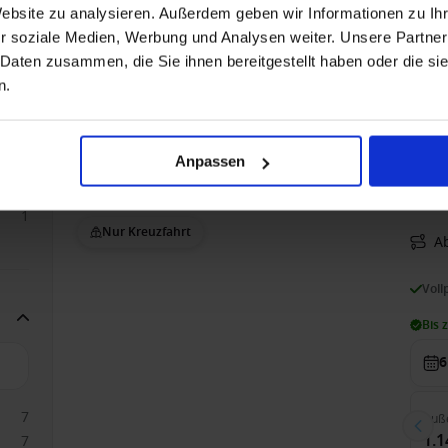
Bis 
Website zu analysieren. Außerdem geben wir Informationen zu I
r soziale Medien, Werbung und Analysen weiter. Unsere Partner
2
 Daten zusammen, die Sie ihnen bereitgestellt haben oder die s
n.
Auß
1.5
1
1
Anpassen
2
2
Rhein ab Köln, Deutschland auf der RHEIN SYM
1
Nur Kreuzfahrt
Ab
Voll
Bis 
6
7
Auß
1.1
7