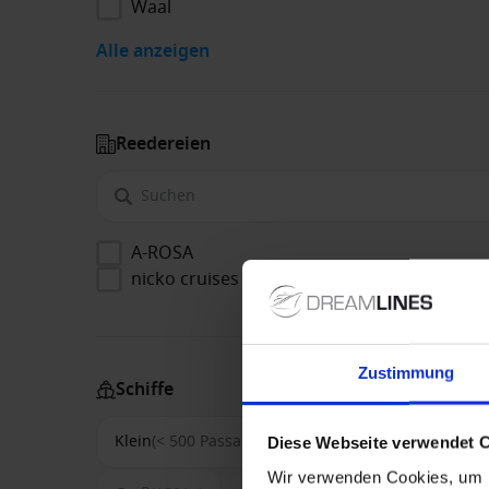
Waal
Alle anzeigen
Reedereien
A-ROSA
nicko cruises
Zustimmung
Schiffe
Klein
(< 500 Passagiere)
Mittel
(500-1500)
Diese Webseite verwendet 
Wir verwenden Cookies, um I