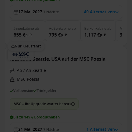
17 Mai 2027
40 Alternativen
7
Nächte
Innenkabine
ab
Außenkabine
ab
Balkonkabine
ab
MSC Ya
655 €
795 €
1.117 €
3.784
p. P.
p. P.
p. P.
Nur Kreuzfahrt
Alaska ab Seattle, USA auf der MSC Poesia
Ab / An Seattle
MSC Poesia
Vollpension
Trinkgelder
MSC – Ihr Upgrade wartet bereits
Bis zu 149 € Bordguthaben
31 Mai 2027
1 Alternativen
7
Nächte