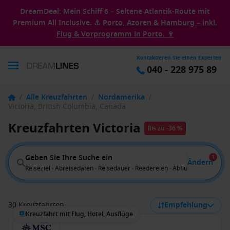
DreamDeal: Mein Schiff 6 – Seltene Atlantik-Route mit
Premium All Inclusive. ⚓
Porto, Azoren & Hamburg – inkl.
Flug & Vorprogramm in Porto. 🍷
Kontaktieren Sie einen Experten
040 - 228 975 89
/
Alle Kreuzfahrten
/
Nordamerika
/
Victoria, British Columbia, Canada
Kreuzfahrten Victoria
Bis zu -36 %
Geben Sie Ihre Suche ein
1
Ändern
Reiseziel · Abreisedaten · Reisedauer · Reedereien · Abflug von
30 Kreuzfahrten
Empfehlung
Kreuzfahrt mit Flug, Hotel, Ausflüge