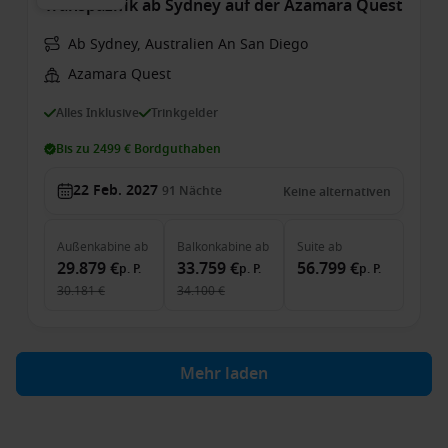
Transpazifik ab Sydney auf der Azamara Quest
Ab Sydney, Australien An San Diego
Azamara Quest
Alles Inklusive
Trinkgelder
Bis zu 2499 € Bordguthaben
22 Feb. 2027
91
Nächte
Keine alternativen
Außenkabine
ab
Balkonkabine
ab
Suite
ab
29.879 €
33.759 €
56.799 €
p. P.
p. P.
p. P.
30.181 €
34.100 €
Mehr laden