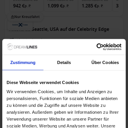
942 €
1.099 €
1.285 €
3.261
p. P.
p. P.
p. P.
Nur Kreuzfahrt
Alaska ab Seattle, USA auf der Celebrity Edge
Ab / An Seattle
Celebrity Edge
Zustimmung
Details
Über Cookies
Celebrity Cruises Europa-Angebote
Bis zu 149 € Bordguthaben
Diese Webseite verwendet Cookies
17 Sep. 2027
18 Alternativen
Wir verwenden Cookies, um Inhalte und Anzeigen zu
7
Nächte
personalisieren, Funktionen für soziale Medien anbieten
zu können und die Zugriffe auf unsere Website zu
Innenkabine
ab
Außenkabine
ab
Balkonkabine
ab
The Ret
analysieren. Außerdem geben wir Informationen zu Ihrer
808 €
930 €
1.431 €
3.465
p. P.
p. P.
p. P.
Verwendung unserer Website an unsere Partner für
973 €
1.107 €
1.506 €
3.572 €
soziale Medien, Werbung und Analysen weiter. Unsere