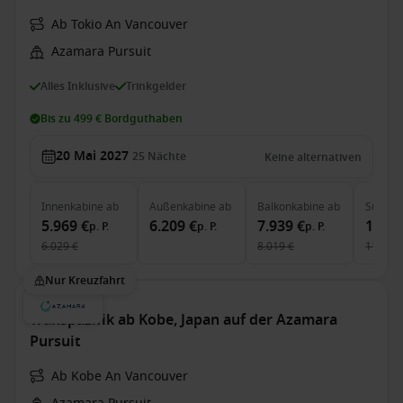
Ab Tokio An Vancouver
Azamara Pursuit
Alles Inklusive
Trinkgelder
Bis zu 499 € Bordguthaben
20 Mai 2027
25
Nächte
Keine alternativen
Innenkabine
ab
Außenkabine
ab
Balkonkabine
ab
Suite
a
5.969 €
6.209 €
7.939 €
11.51
p. P.
p. P.
p. P.
6.029 €
8.019 €
11.635 
Nur Kreuzfahrt
Transpazifik ab Kobe, Japan auf der Azamara
Pursuit
Ab Kobe An Vancouver