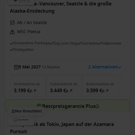
MSC Poesia -Vancouver, Seattle & die große
Alaska‑Entdeckung
Ab / An Seattle
MSC Poesia
Dreamlines Package
Zug zum Flug
Getränke
Vollpension
Trinkgelder
5 Mai 2027
2 Alternativen
13
Nächte
Innenkabine
ab
Außenkabine
ab
Balkonkabine
ab
3.199 €
3.449 €
3.599 €
p. P.
p. P.
p. P.
Bestpreisgarantie Plus
Nur Kreuzfahrt
Transpazifik ab Tokio, Japan auf der Azamara
Pursuit