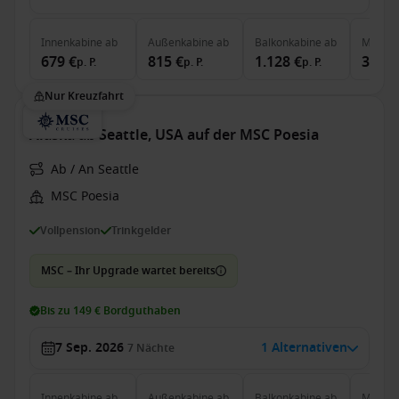
Innenkabine
ab
Außenkabine
ab
Balkonkabine
ab
MSC Ya
679 €
815 €
1.128 €
3.956
p. P.
p. P.
p. P.
Nur Kreuzfahrt
Alaska ab Seattle, USA auf der MSC Poesia
Ab / An Seattle
MSC Poesia
Vollpension
Trinkgelder
MSC – Ihr Upgrade wartet bereits
Bis zu 149 € Bordguthaben
7 Sep. 2026
1 Alternativen
7
Nächte
Innenkabine
ab
Außenkabine
ab
Balkonkabine
ab
MSC Ya