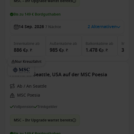
MSC – Ihr Upgrade wartet bereits
Bis zu 149 € Bordguthaben
14 Sep. 2026
2 Alternativen
7
Nächte
Innenkabine
ab
Außenkabine
ab
Balkonkabine
ab
MSC Ya
886 €
985 €
1.478 €
3.661
p. P.
p. P.
p. P.
Nur Kreuzfahrt
Alaska ab Seattle, USA auf der MSC Poesia
Ab / An Seattle
MSC Poesia
Vollpension
Trinkgelder
MSC – Ihr Upgrade wartet bereits
Bis zu 149 € Bordguthaben