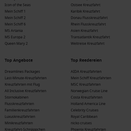
Sitka
,
Alaska
, USA
: Diese charmante Stadt bietet eine
Icon of the Seas
Ostsee Kreuzfahrt
reiche Geschichte und bietet Zugang zu schönen
Mein Schiff 1
Karibik Kreuzfahrt
Naturparks wie dem Sitka National Historical Park, der
Mein Schiff 2
Donau Flusskreuzfahrt
wunderschöne Wanderwege bietet.
Mein Schiff 6
Rhein Flusskreuzfahrt
Skagway
,
Alaska
, USA
: Ein historisches
MS Artania
Asien Kreuzfahrt
Goldgräberzentrum mit aufregenden Aktivitäten wie der
MS Europa 2
Transatlantik Kreuzfahrt
Fahrt mit der historischen White Pass & Yukon Route
Queen Mary 2
Weltreise Kreuzfahrt
Railway, die spektakuläre Ausblicke bietet.
Icy Strait Point
,
Alaska
, USA
: Ein perfekter Ort für
Top Angebote
Top Reedereien
Tierbeobachtungen, besonders Wale, und bekannt für eine
Vielzahl von Outdoor-Aktivitäten wie Wandern, Kajakfahren
Dreamlines Packages
AIDA Kreuzfahrten
und Zip-Lining.
Last-Minute-Kreuzfahrten
Mein Schiff Kreuzfahrten
Kreuzfahrten mit Flug
MSC Kreuzfahrten
Beliebte Regionen, die Kreuzfahrten nach
All Inclusive Kreuzfahrten
Norwegian Cruise Line
Victoria besuchen
Stornokabinen
Costa Kreuzfahrten
Flusskreuzfahrten
Holland America Line
Eine Kreuzfahrt nach Victoria führt Sie häufig durch folgende
Familienkreuzfahrten
Celebrity Cruises
bezaubernde Regionen:
Luxuskreuzfahrten
Royal Caribbean
Minikreuzfahrten
nicko cruises
Alaska
: Bekannt für seine unberührte Natur, dramatischen
Kreuzfahrt-Schnäppchen
Phoenix Kreuzfahrten