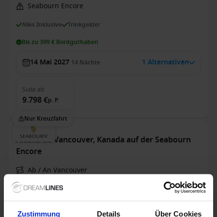
Seabourn Encore
Alles Inklusive
Trinkgelder
Bis zu 399 € Bordguthaben
14 Mai 2027
1 Alternativen
14
Nächte
Suite
ab
9.798 €
p. P.
Nur Kreuzfahrt
Alaska ab Vancouver, Kanada auf der Seabourn
Encore
Ab / An Vancouver
Seabourn Encore
Alles Inklusive
Trinkgelder
Zustimmung
Details
Über Cookies