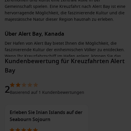
Zeremonien und Kunst eine zentrale Rolle in der
Gemeinschaft spielen. Eine Kreuzfahrt nach Alert Bay ist eine
hervorragende Möglichkeit, die faszinierende Kultur und die
majestätische Natur dieser Region hautnah zu erleben.
Über Alert Bay, Kanada
Der Hafen von Alert Bay bietet Ihnen die Möglichkeit, die
faszinierende Kultur der einheimischen Völker zu entdecken.
Wenn Ihr Kreuzfahrtschiff im Hafen anlegt, können Sie das
Kundenbewertung für Kreuzfahrten Alert
U’mista Cultural Centre besuchen, wo bemerkenswerte
Sammlungen von traditioneller Kunst und Artefakten der
Bay
Kwakwaka’wakw-Kultur präsentiert werden. Diese
Einrichtung bietet Einblicke in die Bräuche, die Geschichte
2
und die Kunst der Gemeinschaft.
Basierend auf 1 Kundenbewertungen
Darüber hinaus haben Sie die Gelegenheit, Totempfähle, die
über die gesamte Stadt verteilt sind, zu besichtigen, die als
Erleben Sie Inian Islands auf der
eindrucksvolle Kunstwerke gelten. Für Abenteurer gibt es die
Seabourn Sojourn
Möglichkeit, Kajak zu fahren oder geführte Touren durch die
umgebende Natur zu buchen, um die abwechslungsreiche