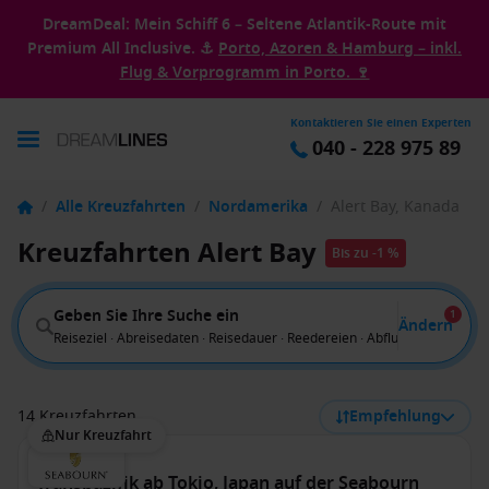
DreamDeal: Mein Schiff 6 – Seltene Atlantik-Route mit
Premium All Inclusive. ⚓
Porto, Azoren & Hamburg – inkl.
Flug & Vorprogramm in Porto. 🍷
Kontaktieren Sie einen Experten
040 - 228 975 89
/
Alle Kreuzfahrten
/
Nordamerika
/
Alert Bay, Kanada
Kreuzfahrten Alert Bay
Bis zu -1 %
Geben Sie Ihre Suche ein
1
Ändern
Reiseziel · Abreisedaten · Reisedauer · Reedereien · Abflug von
14 Kreuzfahrten
Empfehlung
Nur Kreuzfahrt
Transpazifik ab Tokio, Japan auf der Seabourn