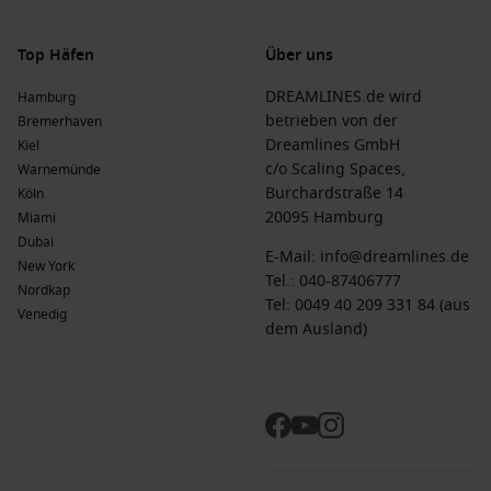
Besucher schafft.
Häufig gestellte Fragen zu Alert Bay, Kanada
Top Häfen
Über uns
Was ist die typische Kostenstruktur einer Kreuzfahrt?
DREAMLINES.de wird
Hamburg
betrieben von der
Bremerhaven
Die Kosten für eine einwöchige Kreuzfahrt nach Alert Bay
Dreamlines GmbH
Kiel
liegen in der Regel zwischen 1.000 € und 2.500 € für
c/o Scaling Spaces,
Warnemünde
Standardangebote, während Luxuskreuzfahrten bis zu 6.000
Burchardstraße 14
Köln
€ kosten können, abhängig von Reederei und
20095 Hamburg
Miami
Kabinenkategorie.
Dubai
E-Mail:
info@dreamlines.de
New York
Tel.:
040-87406777
Was kann ich für Kosten für Speisen und Getränke erwarten?
Nordkap
Tel: 0049 40 209 331 84 (aus
Venedig
dem Ausland)
In Alert Bay können Sie mit Preisen von etwa 15 € bis 30 € pro
Mahlzeit rechnen, während Getränke zwischen 3 € und 7 €
kosten.
Welche Einkaufs- und Gastronomieoptionen sollte ich
kennen?