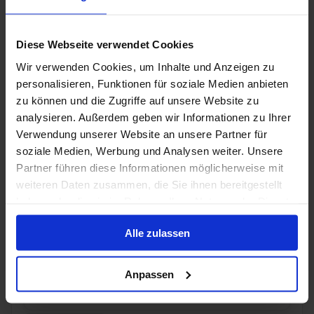
Bis zu 499 € Bordguthaben
26 Mai 2028
14
Nächte
Keine alternativen
Diese Webseite verwendet Cookies
Wir verwenden Cookies, um Inhalte und Anzeigen zu
Suite
ab
personalisieren, Funktionen für soziale Medien anbieten
10.798 €
p. P.
zu können und die Zugriffe auf unsere Website zu
Nur Kreuzfahrt
analysieren. Außerdem geben wir Informationen zu Ihrer
Verwendung unserer Website an unsere Partner für
Alaska ab Vancouver, Kanada auf der Seabourn
soziale Medien, Werbung und Analysen weiter. Unsere
Encore
Partner führen diese Informationen möglicherweise mit
weiteren Daten zusammen, die Sie ihnen bereitgestellt
Ab / An Vancouver
haben oder die sie im Rahmen Ihrer Nutzung der Dienste
Seabourn Encore
gesammelt haben.
Alle zulassen
Alles Inklusive
Trinkgelder
Bis zu 399 € Bordguthaben
Anpassen
20 Aug. 2027
8 Alternativen
14
Nächte