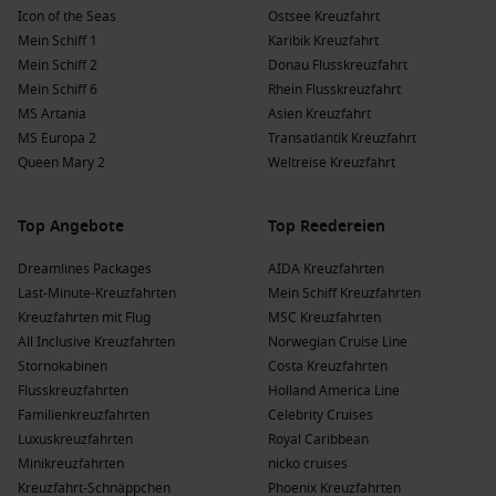
starten die Kreuzfahrten meist von Vancouver oder
Juneau
.
Icon of the Seas
Ostsee Kreuzfahrt
Mein Schiff 1
Karibik Kreuzfahrt
Die Vorteile einer Kreuzfahrt nach Alert Bay,
Mein Schiff 2
Donau Flusskreuzfahrt
Kanada zu verschiedenen Jahreszeiten
Mein Schiff 6
Rhein Flusskreuzfahrt
MS Artania
Asien Kreuzfahrt
Frühling
(
März
,
April
,
Mai
)
: Temperaturen schwanken
MS Europa 2
Transatlantik Kreuzfahrt
zwischen 5°C und 15°C, ideal für Erkundungen und die
Queen Mary 2
Weltreise Kreuzfahrt
Beobachtung von Wildblumen, während die Natur erblüht.
Sommer
(
Juni
,
Juli
,
August
)
: Die Temperaturen liegen bei
Top Angebote
Top Reedereien
angenehmen 15°C bis 25°C und bieten die besten
Möglichkeiten für Outdoor-Aktivitäten und Erkundungen
Dreamlines Packages
AIDA Kreuzfahrten
der Küste.
Last-Minute-Kreuzfahrten
Mein Schiff Kreuzfahrten
Herbst
(
September
,
Oktober
,
November
)
: Mit
Kreuzfahrten mit Flug
MSC Kreuzfahrten
herbstlichen Temperaturen von 5°C bis 15°C erleben Sie
All Inclusive Kreuzfahrten
Norwegian Cruise Line
eine wunderschöne Farbpalette und die Vorbereitung der
Stornokabinen
Costa Kreuzfahrten
Tierwelt auf den
Winter
.
Flusskreuzfahrten
Holland America Line
Familienkreuzfahrten
Celebrity Cruises
Winter
(
Dezember
,
Januar
,
Februar
)
: Die Wintermonate
Luxuskreuzfahrten
Royal Caribbean
bringen kühle Temperaturen zwischen -5°C und 10°C mit
Minikreuzfahrten
nicko cruises
sich, was eine ruhige und friedliche Atmosphäre für die
Kreuzfahrt-Schnäppchen
Phoenix Kreuzfahrten