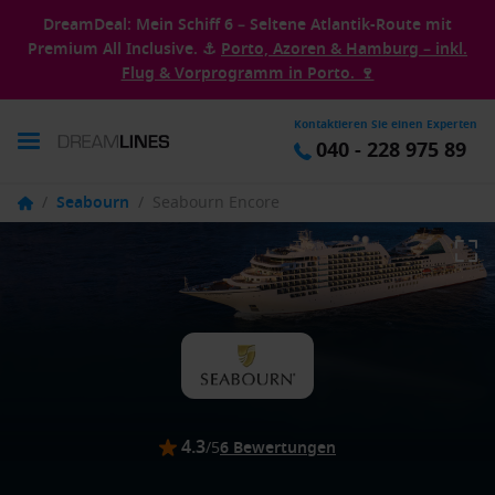
DreamDeal: Mein Schiff 6 – Seltene Atlantik-Route mit
Premium All Inclusive. ⚓
Porto, Azoren & Hamburg – inkl.
Flug & Vorprogramm in Porto. 🍷
Kontaktieren Sie einen Experten
040 - 228 975 89
/
Seabourn
/
Seabourn Encore
4.3
/5
6 Bewertungen