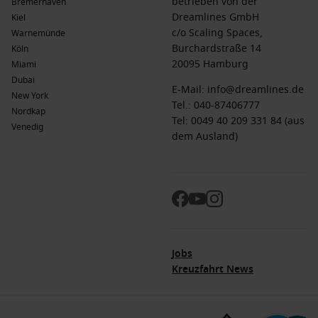
betrieben von der
Bremerhaven
Dreamlines GmbH
Kiel
c/o Scaling Spaces,
Warnemünde
Burchardstraße 14
Köln
20095 Hamburg
Miami
Dubai
E-Mail:
info@dreamlines.de
New York
Tel.:
040-87406777
Nordkap
Tel: 0049 40 209 331 84 (aus
Venedig
dem Ausland)
Jobs
Kreuzfahrt News