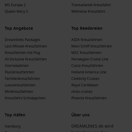
MS Europa 2
Transatlantik Kreuzfahrt
Queen Mary 2
Weltreise Kreuzfahrt
Top Angebote
Top Reedereien
Dreamlines Packages
AIDA Kreuzfahrten
Last-Minute-Kreuzfahrten
Mein Schiff Kreuzfahrten
Kreuzfahrten mit Flug
MSC Kreuzfahrten
All Inclusive Kreuzfahrten
Norwegian Cruise Line
Stornokabinen
Costa Kreuzfahrten
Flusskreuzfahrten
Holland America Line
Familienkreuzfahrten
Celebrity Cruises
Luxuskreuzfahrten
Royal Caribbean
Minikreuzfahrten
nicko cruises
Kreuzfahrt-Schnäppchen
Phoenix Kreuzfahrten
Top Häfen
Über uns
DREAMLINES.de wird
Hamburg