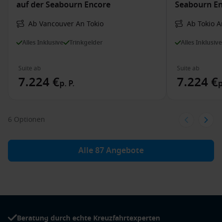
auf der Seabourn Encore
Seabourn E
Ab Vancouver An Tokio
Ab Tokio 
Alles Inklusive
Trinkgelder
Alles Inklusive
Suite ab
Suite ab
7.224 €
7.224 €
p. P.
p
6 Optionen
Alle 87 Angebote
Beratung durch echte Kreuzfahrtexperten