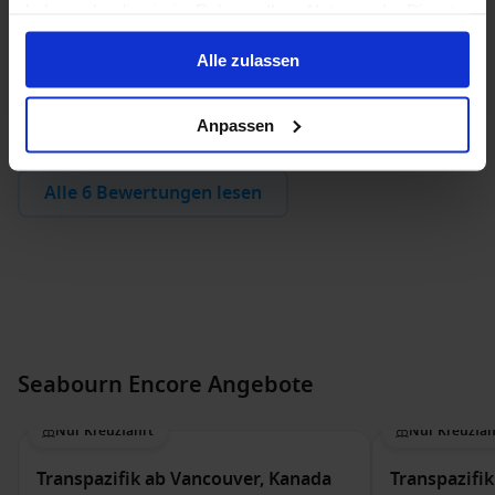
Margitta L.
Kevin M.
haben oder die sie im Rahmen Ihrer Nutzung der Dienste
Paar
Paar
gesammelt haben.
Alle zulassen
4 Optionen
Anpassen
Alle 6 Bewertungen lesen
Seabourn Encore Angebote
Nur Kreuzfahrt
Nur Kreuzfah
Transpazifik ab Vancouver, Kanada
Transpazifik