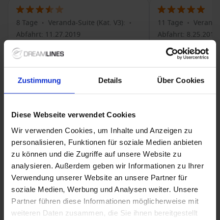
8 Tage
Veranda-Suite (Kat. V3):
11 Tage
Veranda-
•
•
•
Abfahrt: 11.27.2019
Abfahrt: 8.25.2017
Vorteile
Vorteile
Seabourn ist ein herausragender
Super Service, kei
Anbieter, kann allerdings mit der
Schwächen
Zustimmung
Details
Über Cookies
wachsenden All inclusive Konkurrenz
Alles i.O.
wie zB TUI mein schiff im Verhältnis
zu ihrem exklusiven Preis nur noch
Diese Webseite verwendet Cookies
schwer mithalten. Service ist
herausragend, aber kaum mehr viel
Wir verwenden Cookies, um Inhalte und Anzeigen zu
besser als auf Celebrity. Gleiches gilt
personalisieren, Funktionen für soziale Medien anbieten
für die Gastronomie.
Schwächen
zu können und die Zugriffe auf unsere Website zu
Der Spa ist zusätzlich zu bezahlen,
die Preise sind völlig überhöht (50
analysieren. Außerdem geben wir Informationen zu Ihrer
min massage für 160 USD!) Ausflüge
Verwendung unserer Website an unsere Partner für
zu astronomischen Preisen (zB Mt.
soziale Medien, Werbung und Analysen weiter. Unsere
Bromo von Pogolinggo aus für 340
Partner führen diese Informationen möglicherweise mit
USD pro Person!) absurd!
weiteren Daten zusammen, die Sie ihnen bereitgestellt