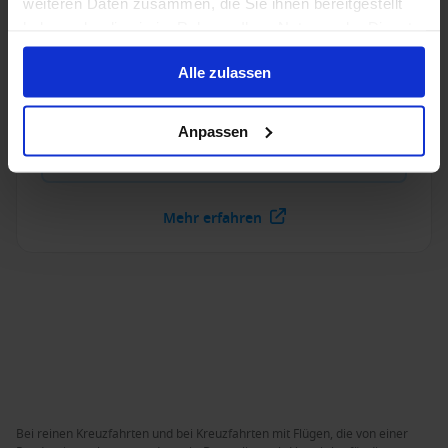
weiteren Daten zusammen, die Sie ihnen bereitgestellt
haben oder die sie im Rahmen Ihrer Nutzung der Dienste
Baujahr
:
Währung
:
gesammelt haben.
2016
USD
Alle zulassen
Passagiere
:
604
Anpassen
Deckplan anzeigen
Mehr erfahren
Bei reinen Kreuzfahrten und bei Kreuzfahrten mit Flügen, die von einer