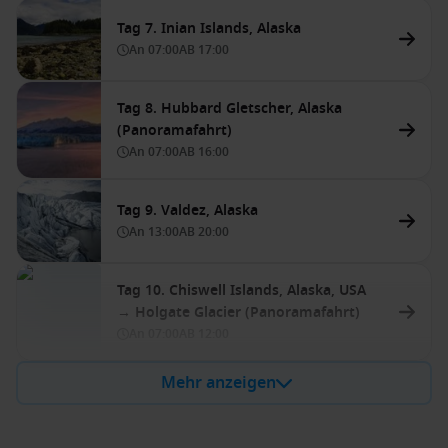
Tag 7. Inian Islands, Alaska
An
07:00
AB
17:00
Tag 8. Hubbard Gletscher, Alaska
(Panoramafahrt)
An
07:00
AB
16:00
Tag 9. Valdez, Alaska
An
13:00
AB
20:00
Tag 10. Chiswell Islands, Alaska, USA
→ Holgate Glacier (Panoramafahrt)
An
07:00
AB
12:00
Mehr anzeigen